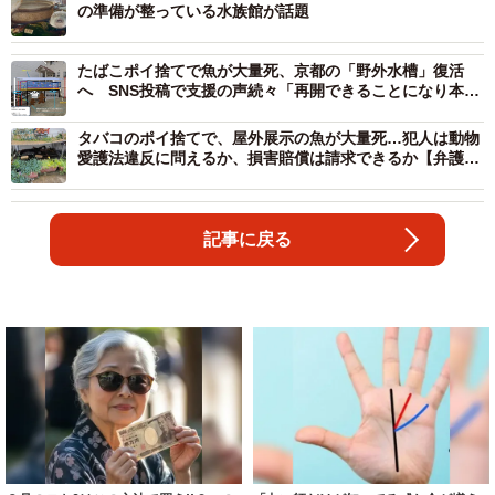
の準備が整っている水族館が話題
たばこポイ捨てで魚が大量死、京都の「野外水槽」復活
へ SNS投稿で支援の声続々「再開できることになり本当
にうれしい」
タバコのポイ捨てで、屋外展示の魚が大量死…犯人は動物
愛護法違反に問えるか、損害賠償は請求できるか【弁護士
が解説】
記事に戻る