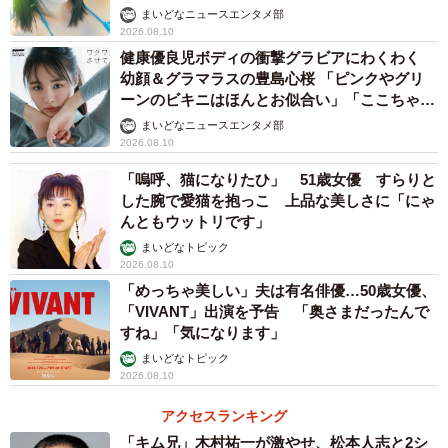
まいどなニュースエンタメ部
2026.08.10
健康優良児ボディの衝撃グラビアにわくわく
幼顔＆グラマラスの豊島心桜 「ピンクやグリ
ーンのビキニはほんとお似合い」「ここちゃん
天使 また可愛くなった」
まいどなニュースエンタメ部
2026.08.10
「嗚呼、猫になりたひ」 51歳女優 すらりと
した腕で愛猫を抱っこ 上品な美しさに「にゃ
んともウットリです」
まいどなトピック
2026.08.10
「めっちゃ美しい」夫は有名俳優…50歳女優、
「VIVANT」出演を予告 「奥さまだったんで
すね」「気になります」
まいどなトピック
2026.08.10
アクセスランキング
「キム兄」木村祐一が激やせ、松本人志と2シ