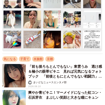
気になる
子育て
水族館
京都
「前も後ろもとんでもない」東雲うみ 透け感
＆極小の眼帯ビキニ 見れば元気になるフォト
ブック 「前後ともにとんでもない戦闘力」
「桃ダイナマイトがすごい」
まいどなニュースエンタメ部
2026.08.10
爽やか青ビキニ！マーメイドになった虹コン・
石浜芽衣 まぶしい笑顔と大きな瞳にキュン