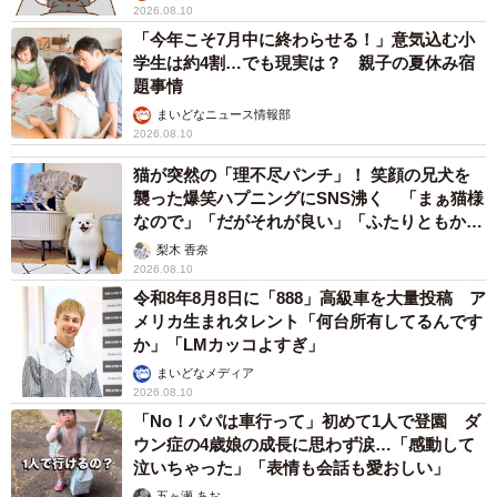
2026.08.10
「今年こそ7月中に終わらせる！」意気込む小
学生は約4割…でも現実は？ 親子の夏休み宿
題事情
まいどなニュース情報部
2026.08.10
猫が突然の「理不尽パンチ」！ 笑顔の兄犬を
襲った爆笑ハプニングにSNS沸く 「まぁ猫様
なので」「だがそれが良い」「ふたりともかわ
いいね」
梨木 香奈
2026.08.10
令和8年8月8日に「888」高級車を大量投稿 ア
メリカ生まれタレント「何台所有してるんです
か」「LMカッコよすぎ」
まいどなメディア
2026.08.10
「No！パパは車行って」初めて1人で登園 ダ
ウン症の4歳娘の成長に思わず涙…「感動して
泣いちゃった」「表情も会話も愛おしい」
五ヶ瀬 あお