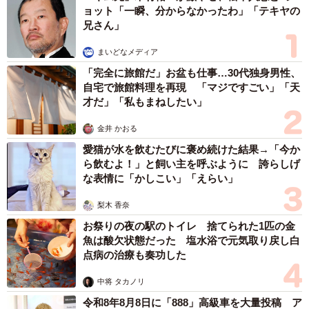
ョット「一瞬、分からなかったわ」「テキヤの
兄さん」
まいどなメディア
「完全に旅館だ」お盆も仕事…30代独身男性、
自宅で旅館料理を再現 「マジですごい」「天
才だ」「私もまねしたい」
金井 かおる
愛猫が水を飲むたびに褒め続けた結果→「今か
ら飲むよ！」と飼い主を呼ぶように 誇らしげ
な表情に「かしこい」「えらい」
梨木 香奈
お祭りの夜の駅のトイレ 捨てられた1匹の金
魚は酸欠状態だった 塩水浴で元気取り戻し白
点病の治療も奏功した
中将 タカノリ
令和8年8月8日に「888」高級車を大量投稿 ア