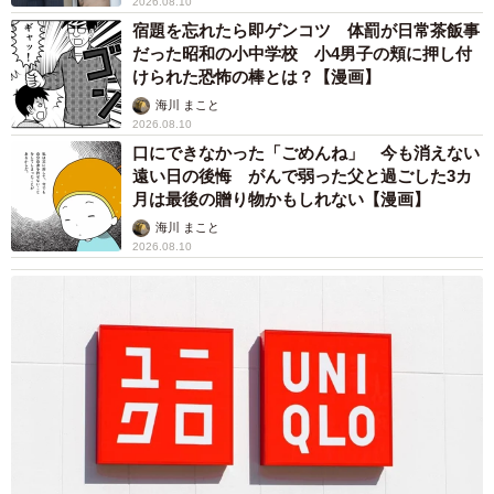
2026.08.10
宿題を忘れたら即ゲンコツ 体罰が日常茶飯事
だった昭和の小中学校 小4男子の頬に押し付
けられた恐怖の棒とは？【漫画】
海川 まこと
2026.08.10
口にできなかった「ごめんね」 今も消えない
遠い日の後悔 がんで弱った父と過ごした3カ
月は最後の贈り物かもしれない【漫画】
海川 まこと
2026.08.10