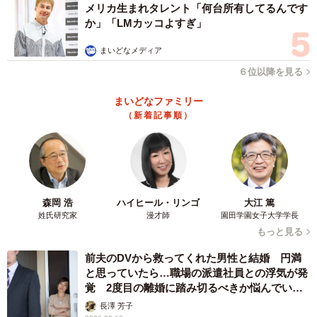
メリカ生まれタレント「何台所有してるんです
か」「LMカッコよすぎ」
まいどなメディア
６位以降を見る
まいどなファミリー
（新着記事順）
森岡 浩
ハイヒール・リンゴ
大江 篤
姓氏研究家
漫才師
園田学園女子大学学長
もっと見る
前夫のDVから救ってくれた男性と結婚 円満
と思っていたら…職場の派遣社員との浮気が発
覚 2度目の離婚に踏み切るべきか悩んでいま
す【夫婦関係修復カウンセラーが解説】
長澤 芳子