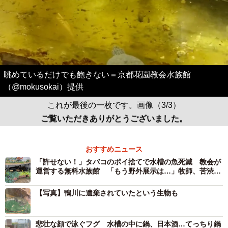
眺めているだけでも飽きない＝京都花園教会水族館
（@mokusokai）提供
これが最後の一枚です。画像（3/3）
ご覧いただきありがとうございました。
おすすめニュース
「許せない！」タバコのポイ捨てで水槽の魚死滅 教会が
運営する無料水族館 「もう野外展示は…」牧師、苦渋の
決断
【写真】鴨川に遺棄されていたという生物も
悲壮な顔で泳ぐフグ 水槽の中に鍋、日本酒…てっちり鍋