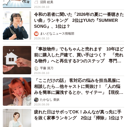
沼田 絵美
2026.08.10
令和の若者に聞いた「2026年の夏に一番聴きた
い曲」ランキング 2位はYUIの『SUMMER
SONG』、1位は？
まいどなニュース情報部
2026.08.10
「事故物件」でもちゃんと売れます 10年ほど
前に購入した戸建て、買い手はつく？ 「売れ
る物件」へと再生する3つのステップ 専門家
が解説
平藤 清刀
2026.08.10
「ここだけの話」 客対応の悩みを担当黒服に
相談したら…他キャストに筒抜け！ 「人の悩
みを簡単に漏洩するとか、サイテー」【現役キ
ャストに取材】
たかなし 亜妖
2026.08.09
疲れた日はサボってOK！みんなが真っ先に手
を抜く家事ランキング 2位は「掃除」1位は？