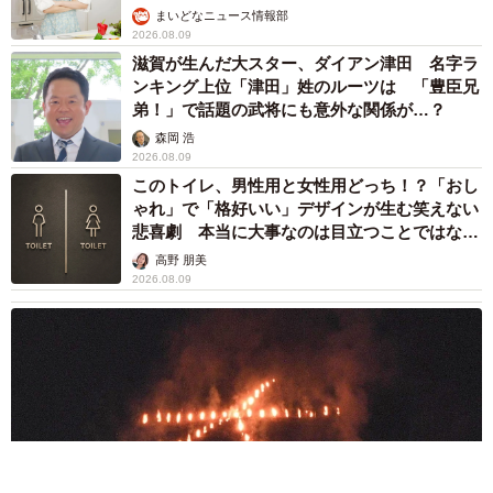
まいどなニュース情報部
2026.08.09
滋賀が生んだ大スター、ダイアン津田 名字ラ
ンキング上位「津田」姓のルーツは 「豊臣兄
弟！」で話題の武将にも意外な関係が…？
森岡 浩
2026.08.09
このトイレ、男性用と女性用どっち！？「おし
ゃれ」で「格好いい」デザインが生む笑えない
悲喜劇 本当に大事なのは目立つことではな
く…
高野 朋美
2026.08.09