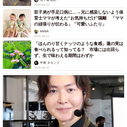
2026.08.10
双子弟が手足口病に…→兄に感染しないよう保
育士ママが考えた“お気持ちだけ”隔離 「ママ
の頑張りが伝わる」「可愛いふたり」
ANNA
2026.08.10
「ほんのり甘くナッツのような食感」蓮の実は
食べられるって知ってる？ 市場には出回ら
ず、生で味わえる期間はわずか
中将 タカノリ
2026.08.10