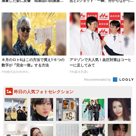
減量した姿に反響 既製品の防護服が
志と2ショット「一瞬、分からなかった
着られると...
わ」「テキ...
８月のロト6はこの方法で買え!!６つの
アマゾンで大人気！血圧対策はコーヒ
数字が『完全一致』する方法
ーに足してみて
PR(株式会社MURA)
PR(森永乳業)
Recommended by
昨日の人気フォトセレクション