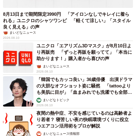
8月13日まで期間限定3990円 「アイロンなしでキレイに着ら
れる」ユニクロのシャツワンピ 「軽くて涼しい」「スタイル
良く見える」の声
まいどなニュース
2026.08.10
ユニクロ「エアリズム3Dマスク」が8月10日よ
り再販売 「ずっと再販を願ってて」「本当に
助かります！」購入者から喜びの声
まいどなニュース
2026.08.10
「韓国でもカッコ良い」36歳俳優 出演ドラマ
の大胆なオフショット姿に騒然 「tattooより
も美肌に目が」「血まみれでも洗濯でも全部か
っこいい」
まいどなトピック
2026.08.10
夜間の熱中症、不安を感じているのは高齢者よ
り若者？ 寝苦しい夜の快眠環境づくりに役立
つエアコン活用術をプロが解説
まいどなニュース情報部