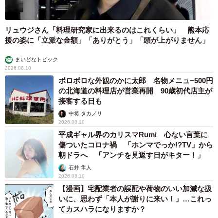
リュウジさん「料理研究家に出来るのはこれくらい」 熊本応
援の姿に「立派な金額」「ありがとう」「頭が上がりません」
まいどなトピック
2026.08.10
ボロボロな外観のかに太郎 名物メニュ−500円
の北海道の料理店が営業再開 90歳初代店主が
接客する日も
中将 タカノリ
2026.08.10
平成ギャル界のカリスマRumi 心ない言葉に
傷ついたコロナ禍 「ホンマでっか!?TV」から
朝ドラへ 「アンチを見返す日がキター！」
石井 隼人
2026.08.10
【漫画】宅配業者の誤配や荷物のいい加減な扱
いに、思わず「本人が謝りに来い！」…これっ
てカスハラになりますか？