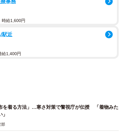
医療事務
開始時25度に設定された車内温度は開始30分で10度以
策なしのAさんがギブアップしました。この時の車内温
は、エマージェントシートを利用していたDさん。5時間
時給1,600円
イナス3.9度には耐えられなかったそうです。毛布と
/駅近
、冬山用の寝袋を持っていたDさんは実験終了の8時間
給1,400円
イロ」があっても…一晩耐えるのはきつい…
布を着る方法」…寒さ対策で警視庁が伝授 「着物みた
い」
査部