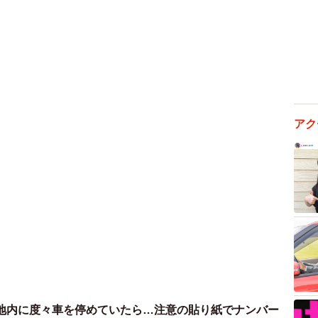
「シートがかかっていない顔や足先が冷える」と言って
ロ）も「足と鼻が冷たい。カイロがあったから過ごせ
山用の寝袋）も、「朝までいけるかと思ったけれど、朝
「顔が寒い」「冬は（車中泊は）出来ないかな」との感
毛布と使い捨てカイロ」にプラスして足や頭を温める対
朝7時の外気温はマイナス12.9度、車内温度はマイナス
アク
がなくエンジンをかけて暖房を使う場合は、一酸化炭素
マフラー周りの除雪が必要」「外より車内のほうが温度
ない。車内で天候の回復や救援を待って」と呼びかけて
えた「毛布」や「カイロ」などの他に、除雪用の「スコ
要なようです。
の車中泊。寒さをしのぐ対策は？」
745717247769747690
地内に度々車を停めていたら…注意の貼り紙でナンバー