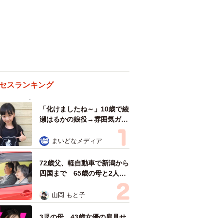
セスランキング
「化けましたね～」10歳で綾
瀬はるかの娘役→雰囲気ガラ
リの18歳に成長 「メイクで
雰囲気が」「宝塚に入れそ
まいどなメディア
う」
72歳父、軽自動車で新潟から
四国まで 65歳の母と2人で
3泊4日の旅 パーキングの休
憩まで分刻み… 「大学生で
山岡 もと子
も組まねえよ！」
3児の母 43歳女優の肩見せ