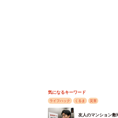
Dさん（エマージェントシート）は
おり、Bさん（毛布と使い捨てカイ
た」と言っていました。Cさん（冬
方になってきついかなという感じ」
想を述べていました。「寝袋」や「
策が必要なようです。8時間経過した
7度にまでなっていました。
JAFの動画では、「毛布などの用意
中毒の危険を考えて、頻繁な換気や
が高いので、荒天時は無理に外に出
います。冬の車内には、万が一に備
気になるキーワード
ップ」などを搭載しておくことが必
ライフハック
くるま
災害
出典：JAF公式アカウント「厳冬期
https://twitter.com/jaf_jp/status/1
友人のマンション敷