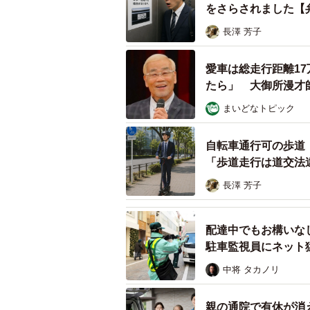
をさらされました【
長澤 芳子
愛車は総走行距離1
たら」 大御所漫才
まいどなトピック
自転車通行可の歩道
「歩道走行は道交法
長澤 芳子
配達中でもお構いな
駐車監視員にネット
中将 タカノリ
親の通院で有休が消