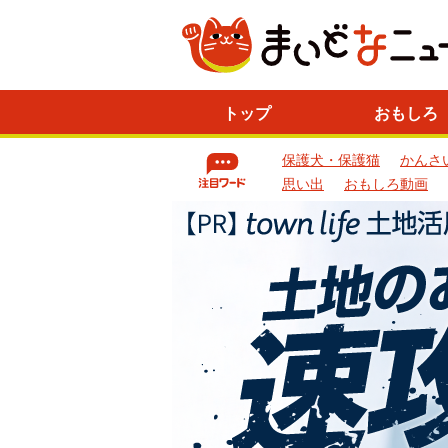
ニ
トップ
おもしろ
ュ
ー
保護犬・保護猫
かんさ
ス
一
思い出
おもしろ動画
覧