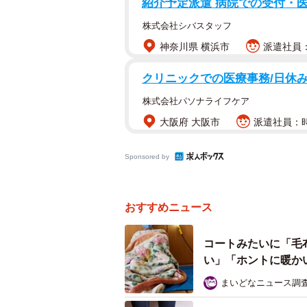
紹介予定派遣 病院での受付・
外気温がマイナス10.2度の中、実験
株式会社シバスタッフ
上下がり、2時間45分経った頃に対
度は1.8度。次にギブアップしたの
神奈川県 横浜市
派遣社員：
半ほど経っていましたが、車内温度マ
クリニックでの医療事務/日休み
使い捨てカイロを持っていたBさんと
株式会社パソナライフケア
を経過することができました。
大阪府 大阪市
派遣社員：時
「寝袋」や「毛布と使い捨てカ
Sponsored by
おすすめニュース
コートみたいに「毛
い」「ホントに暖か
まいどなニュース調