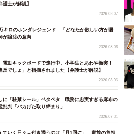
弁護士が解説】
2026.08.07
7万キロのホンダレジェンド 「どなたか欲しい方が居
師が譲渡の意向
2026.08.06
 電動キックボードで走行中、小学生とあわや衝突！
違反でしょ」と指摘されました【弁護士が解説】
2026.08.06
しに「駐禁シール」ペタペタ 職務に忠実すぎる麻布の
猛批判「バカげた取り締まり」
2026.07.31
えていく日々→付き添うのは「月1回に」 家族の負担