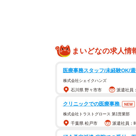
JAF（一般社団法人 日本自動車連盟
泊。寒さをしのぐ対策は？」という
という実験の様子をYouTubeで紹
4パターンの状況を用意した本
まいどなの求人情
JAFの実験は、4パターンの異なる
ップをするというもの。夜の23時か
医療事務スタッフ/未経験OK/週
服装はダウンジャケットとジーンズ
株式会社シェイクハンズ
の危険性を考え、エンジンを止めた
石川県 野々市市
派遣社員：時
▽Aさん：対策なし
クリニックでの医療事務
NEW
▽Bさん：毛布と使い捨てカイロ
株式会社トラストグロース 第1営業部
▽Cさん：冬山用の寝袋
千葉県 松戸市
派遣社員：時
▽Dさん：エマージェントシート（