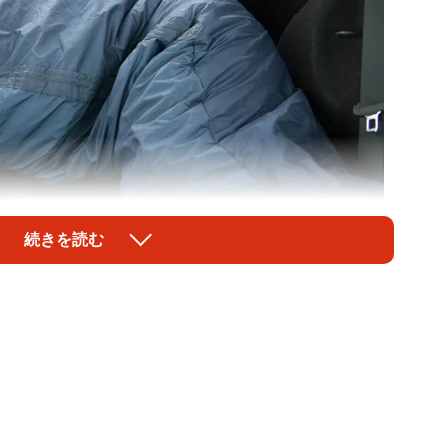
続きを読む
1/2
イメージです（carbondale:stock.adobe.com）
きな人」がすることで、自分には関係ないと思っている
、「災害の中、いろいろな理由から避難所を利用できな
しに車中泊を強いられた」など、さまざまなケースで車
ません。実際に能登半島地震では、ペットと一緒に避難
るケースが報道されています。