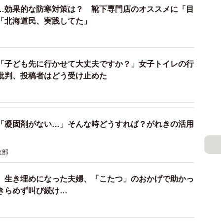
…効果的な防寒対策は？ 靴下専門店のオススメに「目
「北海道民、実践してた」
「子ども先に行かせて大丈夫ですか？」女子トイレの行
批判、投稿者はどう受け止めた
2/2
「凝固剤がない…」そんな時どうすれば？がれきの活用
注意が必要です※画像はイメージです（PhotoAC）
査部
ければ、冬の車中泊は耐えられないということがわかり
、生き埋めになった夫婦、「こたつ」のおかげで助かっ
てカイロ」あれば何とか8時間耐えられましたが、それ
きらめず叫び続け…
す。「エマージェントシート」は、通気性がないぶん最
とコメントしています。