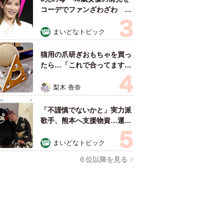
コーデでファンざわざわ
「色っぽすぎて思わず二度
見」「むっかしからずっと可
まいどなトピック
愛い」
猫用の爪研ぎおもちゃを買っ
たら…「これで合ってます
か？」予想外の使い方が大反
響 「100点満点」「かわい
梨木 香奈
いからよし！」
「不謹慎でないかと」実力派
歌手、熊本へ支援物資…運搬
トラックの車体デザインにた
めらい 「痛いほど伝わる」
まいどなトピック
「行動され立派」
６位以降を見る