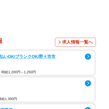
）の公式Xアカウント（@jaf_jp）では、「厳冬期の車中
投稿で、「極寒時に車内で一晩すごすことができるか」
介しています。
格的な実験の結果は？
報
求人情報一覧へ
状況を用意し、寒さに耐えられなくなった時点でギブア
ら朝の7時までの8時間の実験です。条件を揃えるため、
払いOK/ブランクOK/野々市市
で統一しました。排ガスによる一酸化炭素中毒やガス欠
状態でスタートしました。
給1,200円～1,250円
給1,300円
緊急時に体温保持のために使うアルミシート）