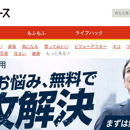
もふもふ
ライフハック
い
家族
気になる
買ってみたい
ビフォーアフター
ネコ
災害
住まい
健康
もっと見る