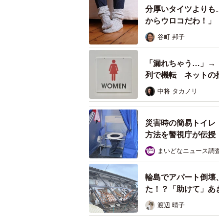
分厚いタイツよりも
からウロコだわ！」
谷町 邦子
「漏れちゃう…」→
列で機転 ネットの
中将 タカノリ
災害時の簡易トイレ
方法を警視庁が伝授
エンジンをかけたままにする時は
まいどなニュース調
実験では、何らかの対策をしていな
輪島でアパート倒壊
ました。「寝袋」や「毛布と使い捨
た！？「助けて」あ
でも「きついかな」と感じたそうで
初に汗をかいて逆に冷えてしまった
渡辺 晴子