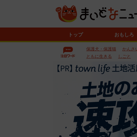
ニ
トップ
おもしろ
ュ
ー
保護犬・保護猫
かんさ
ス
一
ともに生きる
しごと
覧