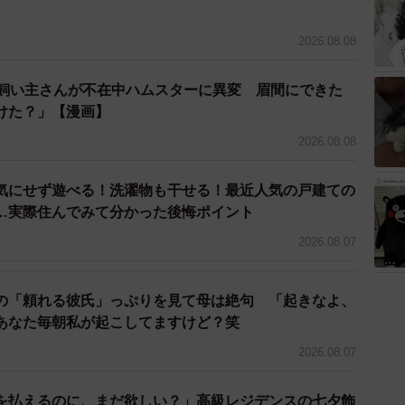
2026.08.08
→飼い主さんが不在中ハムスターに異変 眉間にできた
けた？」【漫画】
2026.08.08
気にせず遊べる！洗濯物も干せる！最近人気の戸建ての
…実際住んでみて分かった後悔ポイント
2026.08.07
の「頼れる彼氏」っぷりを見て母は絶句 「起きなよ、
あなた毎朝私が起こしてますけど？笑
2026.08.07
を払えるのに、まだ欲しい？」高級レジデンスの七夕飾