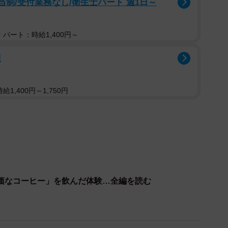
当制/受付業務なし/衛生士パート 週1日～
る。
パート：時給1,400円～
迎
1,400円～1,750円
の感想を。
に飲み始めたんだろう？」と思いました。味が気になっ
いました。
らためて。
価なコーヒー」を飲んだ体験…全編を読む
ように感じました。いつも飲むのは苦めのコーヒーなの
ーヒーらしさはなかったです。