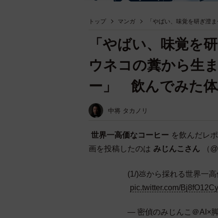
トップ
マンガ
「やばい、味覚を研ぎ澄ま
「やばい、味覚を
ウネコの糞から生
ー」 飲んでみた体
中将 タカノリ
世界一高価なコーヒー
を飲んだレポ
画を投稿したのは
みじんこさん
（@m
(1/)💩から採れる世界
pic.twitter.com/Bj8fO12C
— 密偵のみじんこ＠AI×脚本家