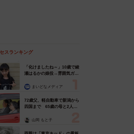
セスランキング
「化けましたね～」10歳で綾
瀬はるかの娘役→雰囲気ガラ
リの18歳に成長 「メイクで
雰囲気が」「宝塚に入れそ
まいどなメディア
う」
72歳父、軽自動車で新潟から
四国まで 65歳の母と2人で
3泊4日の旅 パーキングの休
憩まで分刻み… 「大学生で
山岡 もと子
も組まねえよ！」
両親は「東京キッド」の看板