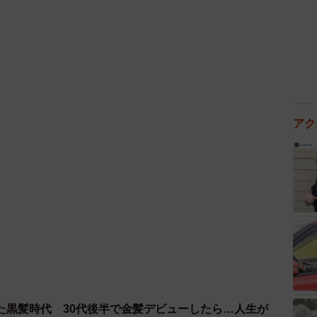
京・西新宿の但馬屋珈琲店本店ではコピルアックを1杯
る。ご興味ある方はぜひ足を運んでいただきたい。
leでエストニアのピンクの魚料理やレバノンの生肉料理な
アク
漫画シリーズ
「みじんことオーマの世界旅暮らし」
を
ックのように、食文化を入り口に他国の文化への興味を
jin_combi
世界旅暮らし」：
https://amzn.to/3j2v5po
た黒髪時代 30代後半で金髪デビューしたら…人生が