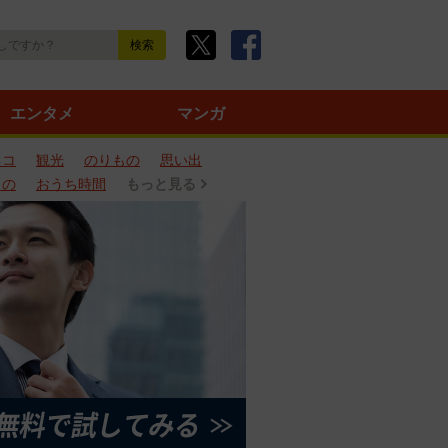
エンタメ
マンガ
ネコ
観光
のりもの
思い出
もの
おうち時間
もっと見る