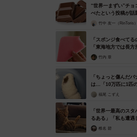
“世界一まずい”チ
ーー投稿が反響を呼びました。
べたという投稿が話
みじんこ：自分と同じで知らなかっ
竹中 友一（RinToris
ってくれた人が多かったのは嬉しか
を教えてくれた方がいたり、コピル
「スポンジ食べてる
「東海地方では長方
と、いろんな方から深い情報を聞け
竹内 章
ーー但馬屋珈琲店さんは何かおっし
「ちょっと傷んだバ
みじんこ：コメントとリポストをし
は…「10万匹に1匹
福尾 こずえ
また、高価な珈琲豆が採れることか
行われているようだ、という話をし
「世界一最高のスタ
見たわけではないので、どこまで本
るある」「私も遭遇
ことを「知る」というのが、考える
椎名 碧
で、多くの人が新しいことを知るき