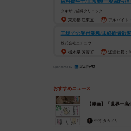
歯科衛生士/非常勤/一般歯科/担
「お幾らなんでしょう…」
タキザワ歯科クリニック
など数々のコメントが寄せられてい
東京都 江東区
アルバイト・
工場での受付業務/未経験者歓
漫画家さんに聞いた
株式会社ニチユウ
みじんこさんに話を聞いた。
栃木県 芳賀町
派遣社員：時給
ーーコピルアックの製法を知った際
Sponsored by
みじんこ：「ほんとかよ！誰が最初
て、人生で一度は飲んでみたいと思
おすすめニュース
ーー味わいや香りについて感想をあ
【漫画】「世界一高
みじんこ：色が薄くてまるで紅茶の
中将 タカノリ
で、それに比べると酸味が強く、コ