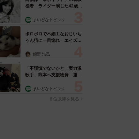
役者 ライダー演じた42歳元
俳優が再婚妻との「ウエディ
ングフォト」計画を明言
まいどなトピック
「センスあるカメラマン求
む」
ボロボロで不細工なおじいち
ゃん猫に一目惚れ エイズだ
し手がかかるけど…おうちで
暮らすと「おじ猫」だって可
鶴野 浩己
愛くなったよ！
「不謹慎でないかと」実力派
歌手、熊本へ支援物資…運搬
トラックの車体デザインにた
めらい 「痛いほど伝わる」
まいどなトピック
「行動され立派」
６位以降を見る