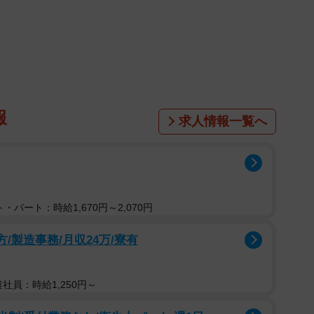
1/8
報
求人情報一覧へ
が天日干し中のコピルアック
ーとはいったい…。
からは
・パート：時給1,670円～2,070円
買いましたがとてもおいしかったです。日本でも買える
方/製造事務/月収24万/寮有
とかもあったような、なかったような...」
た時に、コーヒー好きな祖父のお土産に買った。ジャコウ
大切に取ってたのかはわからないが、一つも手をつけな
遣社員：時給1,250円～
大切に取ってたと思いたいけど、きっと違うな笑」