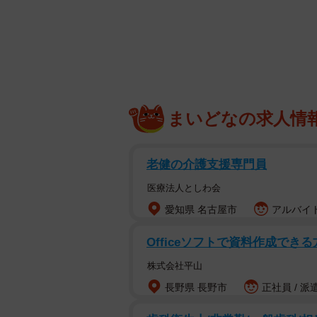
まいどなの求人情
こちら
しかし、排泄した豆で入れたコーヒ
老健の介護支援専門員
医療法人としわ会
今回の投稿に対し、SNSユーザー達
愛知県 名古屋市
アルバイト
「ベトナムに行ったときにお土産に
Officeソフトで資料作成できる
のですね☺️ジャコウネコ以外にも猿？
株式会社平山
「10年ほど前にインドネシア行っ
ネコのコーヒーだったからなのか、
長野県 長野市
正社員 / 派
いまま2年前に祖父は亡くなった。