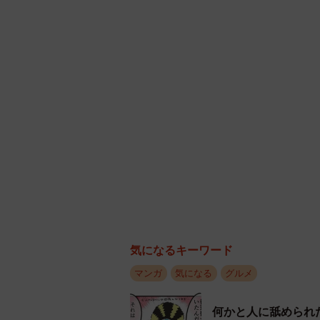
◇ ◇
みじんこさんが取材のため訪れた東
3500円（税込）で飲むことができ
なお、みじんこさんは現在、Kind
ど、世界のおうちごはんを紹介する
無料公開中。今回紹介したコピルア
抱く人が増えることを願いたい。
【みじんこさん関連情報】
Xアカウント：
https://twitter.com/mi
気になるキーワード
漫画シリーズ「みじんことオーマの
マンガ
気になる
グルメ
何かと人に舐められ