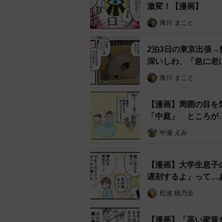
激変！【漫画】
海川 まこと
2泊3日の東京出張
深いしわ、「急に老
海川 まこと
【漫画】周囲の目を
「中庭」 ところが
中瀬 えみ
【漫画】大学生息子
遅刻するよ」って…
松波 穂乃圭
【漫画】「高い家賃