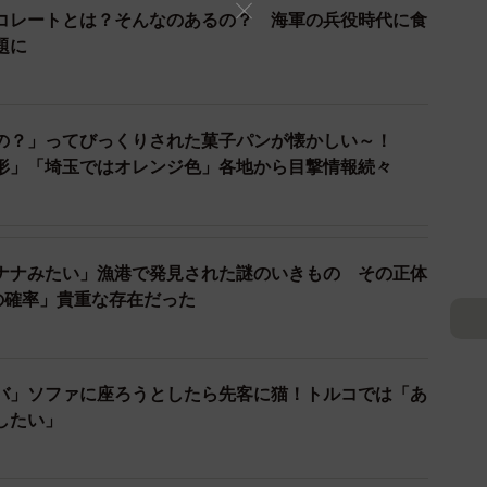
ョコレートとは？そんなのあるの？ 海軍の兵役時代に食
題に
た人が多く、「ほんとかよ！」っていうことで興味を持
）
ったです。また、インドネシアで買えますよという情報
アックが生まれた歴史などを教えてくれた方がいたり
の？」ってびっくりされた菓子パンが懐かしい～！
形」「埼玉ではオレンジ色」各地から目撃情報続々
たのもためになりました。
ゃっているのでしょうか。
ナナみたい」漁港で発見された謎のいきもの その正体
ていただきました。
の確率」貴重な存在だった
ら、ジャコウネコを劣悪な環境で飼育するようなことも
てくださった方もいました。自分は、実際にその現場を
バ」ソファに座ろうとしたら先客に猫！トルコでは「あ
当かは分かりません。でも、こうして「知らなかった」
したい」
ことの最初の一歩になると思っています。バズったこと
っかけになっていたらとてもうれしいです。