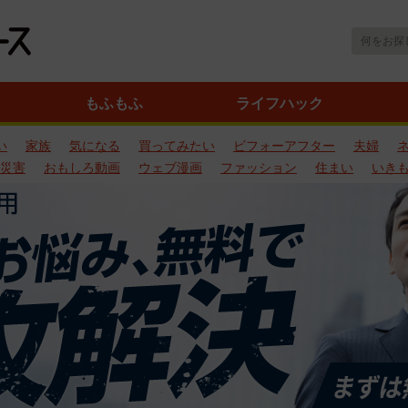
もふもふ
ライフハック
い
家族
気になる
買ってみたい
ビフォーアフター
夫婦
災害
おもしろ動画
ウェブ漫画
ファッション
住まい
いき