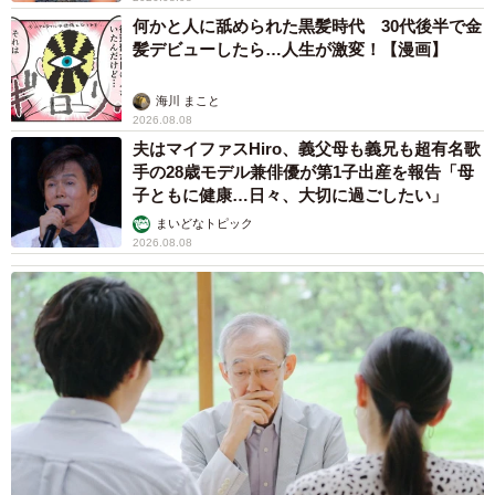
何かと人に舐められた黒髪時代 30代後半で金
髪デビューしたら…人生が激変！【漫画】
海川 まこと
2026.08.08
夫はマイファスHiro、義父母も義兄も超有名歌
手の28歳モデル兼俳優が第1子出産を報告「母
子ともに健康…日々、大切に過ごしたい」
まいどなトピック
2026.08.08