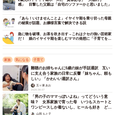
公園から「帰るよ」→イヤイヤ！
感」 目撃した父親は「自宅のソファーかと思いました」
当時、娘さんは公園で2時間ほど遊んでいました。日が傾い
てきたので、AYUさんが「帰るよ」と促すと、まだ遊びた
「あら！いけませんことよ」イヤイヤ期を乗り切った母親
の秘策が話題、お嬢様言葉で解決できる説
いと言わんばかりにイヤイヤ！と地面に寝転がって駄々を
こねる娘さん。「汚れるよ」とAYUさんが指摘すると、お
急に物を破壊、お茶を吹き出す→これはクセの強い芸術家
だ！ 娘のイヤイヤ期を楽しむママの発想に「子育てを楽
もむろにレジャーシートを敷きだし、写真の状況になった
しむ親の知恵」と絶賛
といいます。
家族
気になる
子育て
なお、その後は「3分ほど見守るも動かず写真を撮り『じゃ
あ隣に座らせていただきますね。お花見みたいだね。春に
難聴のお姉ちゃんに5歳の妹が手話通訳 互い
に支え合う家族の日常に反響「妹ちゃん、頼も
桜を見ながらみんなでお弁当食べたよね。ここに可愛い娘
しい」「かわいい通訳さん」
ちゃんがいる食べちゃおう』とずっと話してたら鬱陶しか
五ヶ瀬 あお
ったのかベビーカーに乗りました」と、無事帰宅に至った
2026.08.07
そうです。
「男の子のママっぽいよね」ってどういう意
味？ 女系家族で育った母 いつもスカートと
ワンピースしか着ないし、ヒールも好き どの
ゴネることをやめるのではなく、レジャーシートを敷いて
へんが…
山岡 もと子