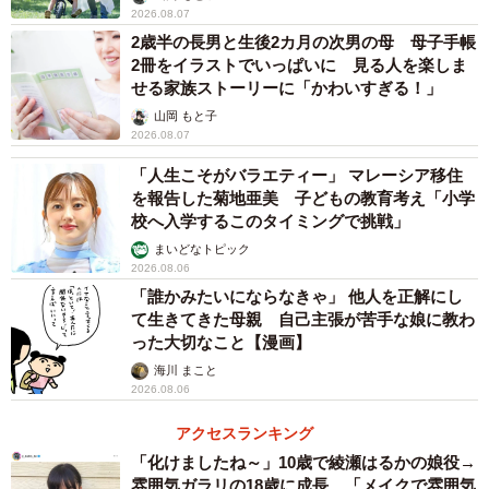
衣服が汚れることへの解決策を講じた娘さん。普段はどん
2026.08.07
なお子さんなのでしょうか。「当たり前のことですが、大
2歳半の長男と生後2カ月の次男の母 母子手帳
2冊をイラストでいっぱいに 見る人を楽しま
人のすること話すことをよく見ているなと感じ大人の模倣
せる家族ストーリーに「かわいすぎる！」
がうまく、観察力に驚かされる日々です」（AYUさん）。
山岡 もと子
2026.08.07
娘さんのレジャーシートイヤイヤは大きな反響を呼び、い
「人生こそがバラエティー」 マレーシア移住
いねの数は9.9万にものぼります。表示された回数は560万
を報告した菊地亜美 子どもの教育考え「小学
回を超えるなど、多くの人の目に留まったようです。
校へ入学するこのタイミングで挑戦」
まいどなトピック
2026.08.06
反響を受けて、「初めての経験だったので驚きました。娘
「誰かみたいにならなきゃ」 他人を正解にし
に対して『賢い。大物になる』と言う意見と、『お母さん
て生きてきた母親 自己主張が苦手な娘に教わ
大変だと思うけど、このまま伸び伸びと育ててあげて』と
った大切なこと【漫画】
育児に対する激励の言葉をいただき、魔の2歳イヤイヤ期と
海川 まこと
2026.08.06
これからも穏やかに向き合っていくぞというモチベーショ
ンに繋がり、また自分の育て方に対して良い意見をたくさ
アクセスランキング
んいただいたことで自信が持てました」と、AYUさん。
「化けましたね～」10歳で綾瀬はるかの娘役→
雰囲気ガラリの18歳に成長 「メイクで雰囲気