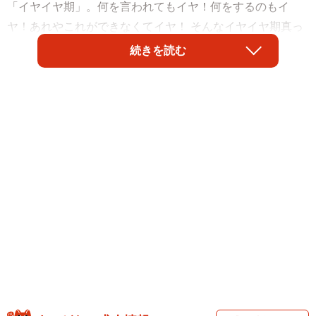
「イヤイヤ期」。何を言われてもイヤ！何をするのもイ
ヤ！あれやこれができなくてイヤ！ そんなイヤイヤ期真っ
盛りの女の子が、X（旧Twitter）で話題になりました。
続きを読む
投稿者のAYU（@a15log）さんは、2歳3か月の娘を持つ親
御さん。「絶賛イヤイヤ期」だという娘さんの写真を添え
てこう投稿しました。