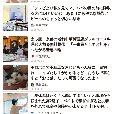
2026.08.08
「テレビより私を見て？」パパの目の前に陣取
る犬に1.4万いいね あまりにも健気な熱烈ア
ピールのちょっと切ない結末
梨木 香奈
2026.08.08
太っ腹！京都の老舗中華料理店がフルコース料
理50人前を無料提供 「一市民としてお礼を」
つながる善意の輪
京都新聞社
2026.08.08
ボロボロで不細工なおじいちゃん猫に一目惚
れ エイズだし手がかかるけど…おうちで暮ら
すと「おじ猫」だって可愛くなったよ！
鶴野 浩己
2026.08.08
「夏休みはたくさん働いてほしい」と職場から
頼まれた高2息子 バイトで稼ぎすぎると扶養
を外れて税金や保険料が上がる？【FPが解
説】
もくもくライターズ