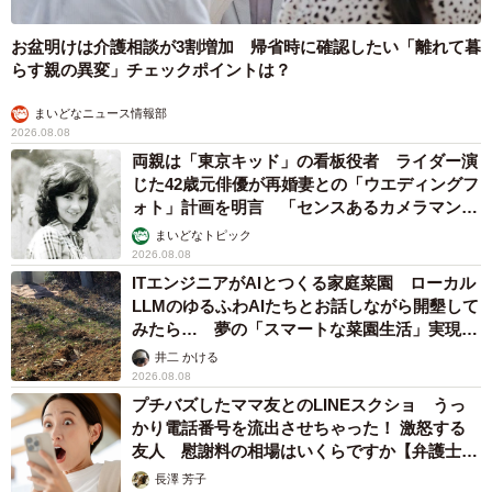
お盆明けは介護相談が3割増加 帰省時に確認したい「離れて暮
らす親の異変」チェックポイントは？
まいどなニュース情報部
2026.08.08
両親は「東京キッド」の看板役者 ライダー演
じた42歳元俳優が再婚妻との「ウエディングフ
ォト」計画を明言 「センスあるカメラマン求
む」
まいどなトピック
2026.08.08
ITエンジニアがAIとつくる家庭菜園 ローカル
LLMのゆるふわAIたちとお話しながら開墾して
みたら… 夢の「スマートな菜園生活」実現な
るか
井二 かける
2026.08.08
プチバズしたママ友とのLINEスクショ うっ
かり電話番号を流出させちゃった！ 激怒する
友人 慰謝料の相場はいくらですか【弁護士が
解説】
長澤 芳子