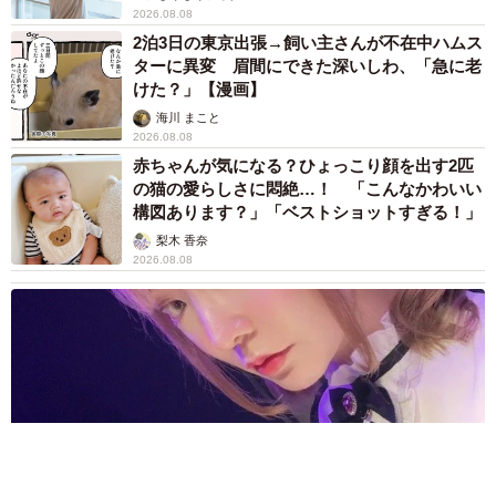
2026.08.08
2泊3日の東京出張→飼い主さんが不在中ハムス
ターに異変 眉間にできた深いしわ、「急に老
けた？」【漫画】
海川 まこと
2026.08.08
赤ちゃんが気になる？ひょっこり顔を出す2匹
の猫の愛らしさに悶絶…！ 「こんなかわいい
構図あります？」「ベストショットすぎる！」
梨木 香奈
2026.08.08