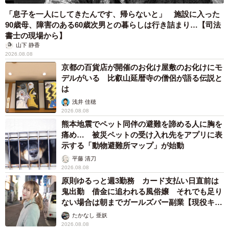
「息子を一人にしてきたんです、帰らないと」 施設に入った
90歳母、障害のある60歳次男との暮らしは行き詰まり…【司法
書士の現場から】
山下 静香
2026.08.08
京都の百貨店が開催のお化け屋敷のお化けにモ
デルがいる 比叡山延暦寺の僧侶が語る伝説と
は
浅井 佳穂
2026.08.08
熊本地震でペット同伴の避難を諦める人に胸を
痛め… 被災ペットの受け入れ先をアプリに表
示する「動物避難所マップ」が始動
平藤 清刀
2026.08.08
原則ゆるっと週3勤務 カード支払い日直前は
鬼出勤 借金に追われる風俗嬢 それでも足り
ない場合は朝までガールズバー副業【現役キャ
ストに取材】
たかなし 亜妖
2026.08.08