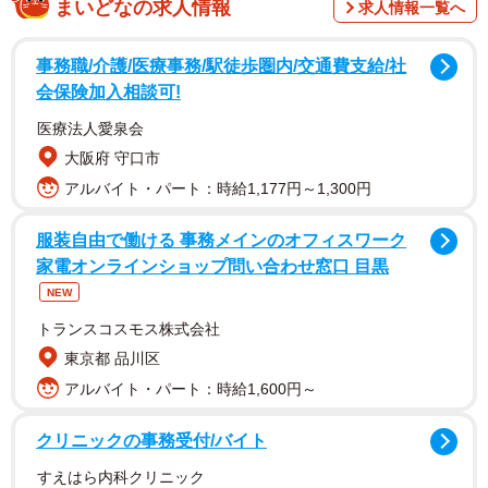
まいどなの求人情報
求人情報一覧へ
「こんなことあります？？
事務職/介護/医療事務/駅徒歩圏内/交通費支給/社
地面に寝るのは汚いからしませんよと再三伝えていたんだ
会保険加入相談可!
けど最近リュックにレジャーシート入れて持ち歩くように
医療法人愛泉会
なったと思ったら地面に寝そべってイヤイヤしたいときに
大阪府 守口市
レジャーシートを敷くようになった」
アルバイト・パート：時給1,177円～1,300円
「全部イヤイヤ！…でも確かに服が汚れるのは困る」とい
服装自由で働ける 事務メインのオフィスワーク
う気持ちなのか、娘さんはまさかのレジャーシートを携帯
家電オンラインショップ問い合わせ窓口 目黒
し、いつでもどこでも地面でイヤイヤできるようにしたと
NEW
いうのです。自身で考え、服が汚れない解決策を見出した
トランスコスモス株式会社
娘さんを見て、AYUさんは「とてもすごいじゃないの」と
東京都 品川区
しつつも、「ああ子育てって難しい」と本音も。
アルバイト・パート：時給1,600円～
クリニックの事務受付/バイト
すえはら内科クリニック