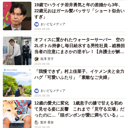
19歳でハライチ岩井勇気と年の差婚から3年、
22歳元おはガール髪バッサリ「ショート似合い
すぎ」
まいどなメディア
2026.08.08
オフィスに置かれたウォーターサーバー 空の
2Lボトル持参し毎日給水する男性社員→総務担
当者の注意にまさかの逆ギレ！【弁護士が解
説】
長澤 芳子
2026.08.08
「我慢できず」村上佳菜子、イケメン夫と全力
ハグ「可愛いふたり」「素敵なご夫婦」
まいどなメディア
2026.08.08
12歳の愛犬に変化 1歳息子の膝で甘える初め
て見せる姿に反響 これまで「見守る立場」だ
ったのに…「頭ポンポンが愛に満ちている」
「尊…」
梨木 香奈
2026.08.08