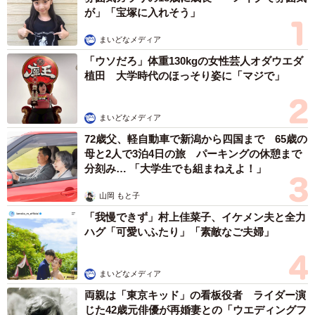
が」「宝塚に入れそう」
さらに、「もちろん他人に迷惑になるときや危険なときは
叱るということはしております。大変なことはありますが
まいどなメディア
心、体、知力をバランスよく育てるために娘の可能性や芽
「ウソだろ」体重130kgの女性芸人オダウエダ
を摘まないような伸び伸びとした育児を続けたいと思いま
植田 大学時代のほっそり姿に「マジで」
す」と語りました。
まいどなメディア
72歳父、軽自動車で新潟から四国まで 65歳の
母と2人で3泊4日の旅 パーキングの休憩まで
分刻み… 「大学生でも組まねえよ！」
山岡 もと子
「我慢できず」村上佳菜子、イケメン夫と全力
ハグ「可愛いふたり」「素敵なご夫婦」
まいどなメディア
両親は「東京キッド」の看板役者 ライダー演
じた42歳元俳優が再婚妻との「ウエディングフ