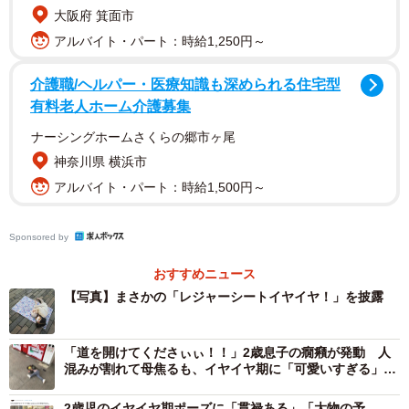
大阪府 箕面市
アルバイト・パート：時給1,250円～
介護職/ヘルパー・医療知識も深められる住宅型
有料老人ホーム介護募集
ナーシングホームさくらの郷市ヶ尾
神奈川県 横浜市
アルバイト・パート：時給1,500円～
Sponsored by
おすすめニュース
【写真】まさかの「レジャーシートイヤイヤ！」を披露
2/2
「道を開けてくださぃぃ！！」2歳息子の癇癪が発動 人
レジャーシートを敷いてイヤイヤとごねる娘さん（画像提供：AYUさ
混みが割れて母焦るも、イヤイヤ期に「可愛いすぎる」
ん）
「2歳のモーゼ」と見守る声
2歳児のイヤイヤ期ポーズに「貫禄ある」「大物の予