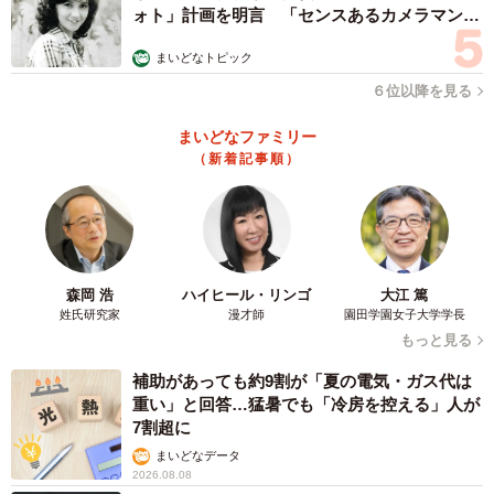
ォト」計画を明言 「センスあるカメラマン求
む」
まいどなトピック
６位以降を見る
まいどなファミリー
（新着記事順）
森岡 浩
ハイヒール・リンゴ
大江 篤
姓氏研究家
漫才師
園田学園女子大学学長
もっと見る
補助があっても約9割が「夏の電気・ガス代は
重い」と回答…猛暑でも「冷房を控える」人が
7割超に
まいどなデータ
2026.08.08