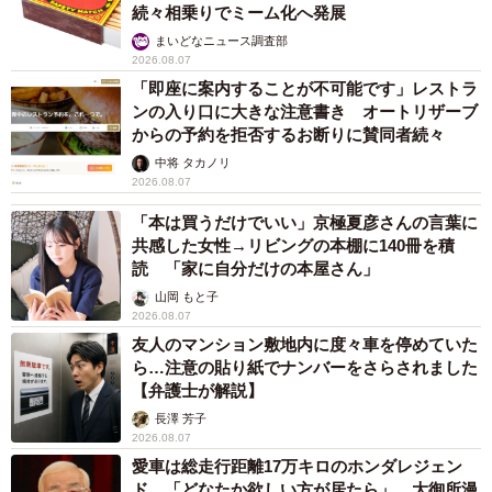
続々相乗りでミーム化へ発展
まいどなニュース調査部
2026.08.07
「即座に案内することが不可能です」レストラ
ンの入り口に大きな注意書き オートリザーブ
からの予約を拒否するお断りに賛同者続々
中将 タカノリ
2026.08.07
「本は買うだけでいい」京極夏彦さんの言葉に
共感した女性→リビングの本棚に140冊を積
読 「家に自分だけの本屋さん」
山岡 もと子
2026.08.07
友人のマンション敷地内に度々車を停めていた
ら…注意の貼り紙でナンバーをさらされました
【弁護士が解説】
長澤 芳子
2026.08.07
愛車は総走行距離17万キロのホンダレジェン
ド 「どなたか欲しい方が居たら」 大御所漫