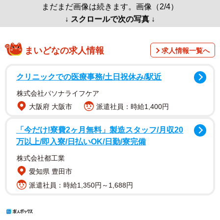
まだまだ画像は続きます。画像（2/4）
↓ スクロールで次の写真 ↓
まいどなの求人情報
求人情報一覧へ
クリニックでの医療事務/土日祝休み/駅近
株式会社パソナライフケア
大阪府 大阪市
派遣社員：時給1,400円
「今だけ!寮費2ヶ月無料」製造スタッフ/月収20
万以上/即入寮/日払いOK/日勤/寮完備
株式会社都工業
愛知県 豊田市
派遣社員：時給1,350円～1,688円