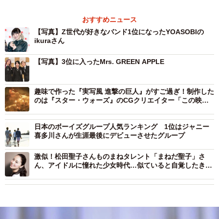
おすすめニュース
【写真】Z世代が好きなバンド1位になったYOASOBIの
ikuraさん
【写真】3位に入ったMrs. GREEN APPLE
趣味で作った『実写風 進撃の巨人』がすご過ぎ！制作した
のは『スター・ウォーズ』のCGクリエイター「この映像
美で映画観てええ！」
日本のボーイズグループ人気ランキング 1位はジャニー
喜多川さんが生涯最後にデビューさせたグループ
激似！松田聖子さんものまねタレント「まねだ聖子」さ
ん、アイドルに憧れた少女時代…似ていると自覚したきっ
かけは？