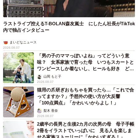
ラストライブ控えるT-BOLAN森友嵐士 にしたん社長がTikTok
内で独占インタビュー
まいどなニュース
2026.08.07
「男の子のママっぽいよね」ってどういう意
味？ 女系家族で育った母 いつもスカートと
ワンピースしか着ないし、ヒールも好き どの
へんが…
山岡 もと子
2026.08.07
猫用の爪研ぎおもちゃを買ったら…「これで合
ってますか？」予想外の使い方が大反響
「100点満点」「かわいいからよし！」
梨木 香奈
2026.08.07
2歳半の長男と生後2カ月の次男の母 母子手帳
2冊をイラストでいっぱいに 見る人を楽しま
せる家族ストーリーに「かわいすぎる！」