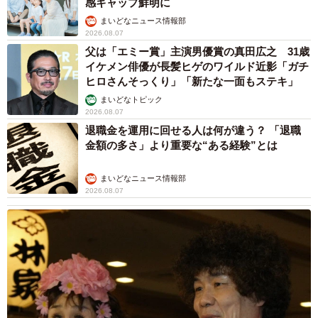
感ギャップ鮮明に
まいどなニュース情報部
2026.08.07
父は「エミー賞」主演男優賞の真田広之 31歳
イケメン俳優が長髪ヒゲのワイルド近影「ガチ
ヒロさんそっくり」「新たな一面もステキ」
まいどなトピック
2026.08.07
退職金を運用に回せる人は何が違う？ 「退職
金額の多さ」より重要な“ある経験”とは
まいどなニュース情報部
2026.08.07