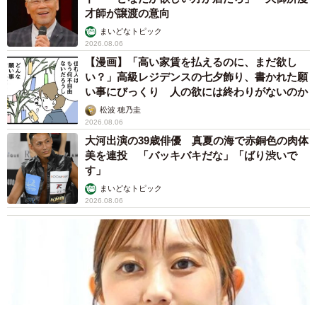
才師が譲渡の意向
まいどなトピック
2026.08.06
【漫画】「高い家賃を払えるのに、まだ欲し
い？」高級レジデンスの七夕飾り、書かれた願
い事にびっくり 人の欲には終わりがないのか
松波 穂乃圭
2026.08.06
大河出演の39歳俳優 真夏の海で赤銅色の肉体
美を連投 「バッキバキだな」「ばり渋いで
す」
まいどなトピック
2026.08.06