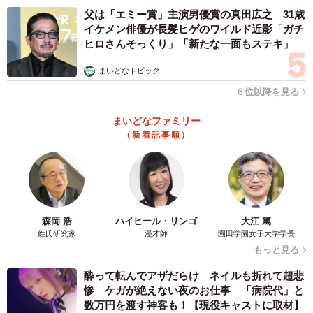
父は「エミー賞」主演男優賞の真田広之 31歳
イケメン俳優が長髪ヒゲのワイルド近影「ガチ
ヒロさんそっくり」「新たな一面もステキ」
まいどなトピック
６位以降を見る
まいどなファミリー
（新着記事順）
森岡 浩
ハイヒール・リンゴ
大江 篤
姓氏研究家
漫才師
園田学園女子大学学長
もっと見る
酔って転んでアザだらけ ネイルも折れて超悲
惨 ケガが絶えない夜のお仕事 「病院代」と
数万円を渡す神客も！【現役キャストに取材】