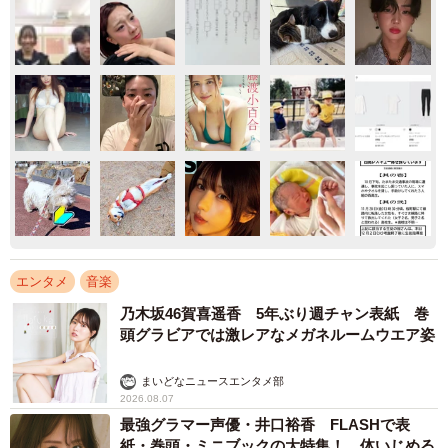
エンタメ
音楽
乃木坂46賀喜遥香 5年ぶり週チャン表紙 巻
頭グラビアでは激レアなメガネルームウエア姿
まいどなニュースエンタメ部
2026.08.07
最強グラマー声優・井口裕香 FLASHで表
紙・巻頭・ミニブックの大特集！ 体いじめる