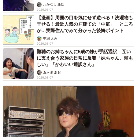
たかなし 亜妖
2026.08.07
【漫画】周囲の目を気にせず遊べる！洗濯物も
干せる！最近人気の戸建ての「中庭」 ところ
が…実際住んでみて分かった後悔ポイント
中瀬 えみ
2026.08.07
難聴のお姉ちゃんに5歳の妹が手話通訳 互い
に支え合う家族の日常に反響「妹ちゃん、頼も
しい」「かわいい通訳さん」
五ヶ瀬 あお
2026.08.07