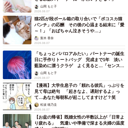
山岡 もと子
2026.08.07
猫2匹が段ボール箱の取り合いで「ポコスカ猫
パンチ」の応酬 その後の心温まる結末に「愛
～！」「おばちゃん泣きそうや…」
梨木 香奈
2026.08.07
「ちょっとババロアみたい」パートナーの誕生
日に手作りトートバッグ 完成まで1年 淡い
藍染めに漂うクラゲ よく見ると…「センスす
ごい」
山岡 もと子
2026.08.07
【漫画】大学生息子の「頼れる彼氏」っぷりを
見て母は絶句 「起きなよ、遅刻するよ」っ
て…あなた毎朝私が起こしてますけど？笑
松波 穂乃圭
2026.08.07
【お盆の帰省】既婚女性の半数以上が「日常よ
り疲れる」 気遣いや準備で深まる夫婦の温度