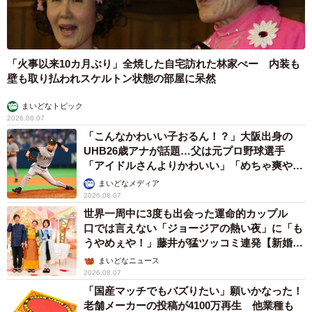
「火事以来10カ月ぶり」全焼した自宅訪れた林家ぺー 内装も
壁も取り払われスケルトン状態の部屋に呆然
まいどなトピック
2026.08.07
「こんなかわいい子おるん！？」大阪出身の
UHB26歳アナが話題…父は元プロ野球選手
「アイドルさんよりかわいい」「めちゃ爽や
か」
まいどなメディア
2026.08.07
世界一周中に3度も出会った運命的カップル
口では言えない「ジョージアの熱い夜」に「も
うやめぇや！」藤井が猛ツッコミ連発【新婚さ
ん】
まいどなニュース
2026.08.07
「国産マッチでもバズりたい」願いかなった！
老舗メーカーの投稿が4100万再生 他業種も