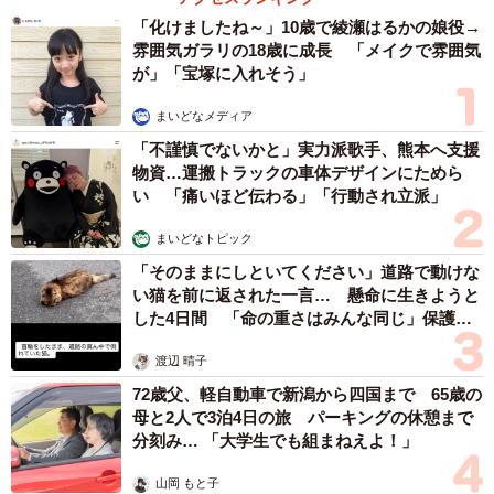
「化けましたね～」10歳で綾瀬はるかの娘役→
雰囲気ガラリの18歳に成長 「メイクで雰囲気
が」「宝塚に入れそう」
まいどなメディア
「不謹慎でないかと」実力派歌手、熊本へ支援
物資…運搬トラックの車体デザインにためら
い 「痛いほど伝わる」「行動され立派」
まいどなトピック
「そのままにしといてください」道路で動けな
い猫を前に返された一言… 懸命に生きようと
した4日間 「命の重さはみんな同じ」保護団
体代表の訴え
渡辺 晴子
72歳父、軽自動車で新潟から四国まで 65歳の
母と2人で3泊4日の旅 パーキングの休憩まで
分刻み… 「大学生でも組まねえよ！」
山岡 もと子