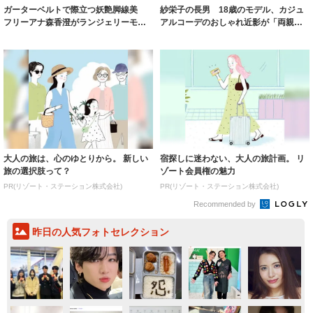
ガーターベルトで際立つ妖艶脚線美
紗栄子の長男 18歳のモデル、カジュ
フリーアナ森香澄がランジェリーモデ
アルコーデのおしゃれ近影が「両親の
ルに ｢PE...
いいとこ取...
大人の旅は、心のゆとりから。 新しい
宿探しに迷わない、大人の旅計画。 リ
旅の選択肢って？
ゾート会員権の魅力
PR(リゾート・ステーション株式会社)
PR(リゾート・ステーション株式会社)
Recommended by
昨日の人気フォトセレクション