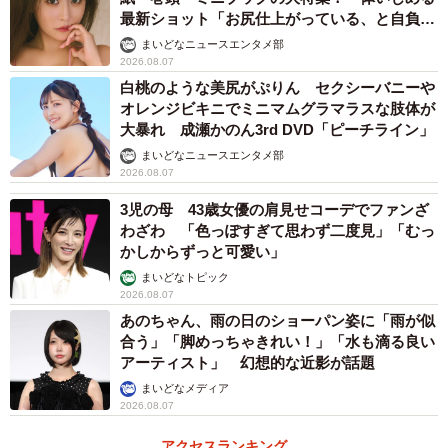
最新ショット「お尻仕上がっている、と自負し
ています」「いくつになっても理想の身体でい
まいどなニュースエンタメ部
たい」
2026.08.07
白桃のような美尻がぷりん セクシーバニーや
オレンジビキニでミニマムグラマラスな肢体が
大暴れ 成瀬かのん3rd DVD「ピーチライン」
まいどなニュースエンタメ部
2026.08.07
3児の母 43歳女優の肩見せコーデでファンざ
わざわ 「色っぽすぎて思わず二度見」「むっ
かしからずっと可愛い」
まいどなトピック
2026.08.07
あのちゃん、雨の日のショーパン姿に「雨が似
合う」「脚めっちゃきれい！」「水も滴る良い
アーティスト」 幻想的な近影が話題
まいどなメディア
2026.08.07
アクセスランキング