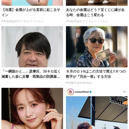
【当選】金運が上がる直前に起こるサ
あなたの金運はどう？宝くじに縁があ
イン
る時、金運はこう変わる
PR(合同会社デジタルファーム )
PR(合同会社デジタルファーム )
「一瞬誰かと…」彦摩呂、30キロ近く
８月のロト6はこの方法で買え!!６つの
減量した姿に反響 既製品の防護服が
数字が『完全一致』する方法
着られると...
PR(株式会社MURA)