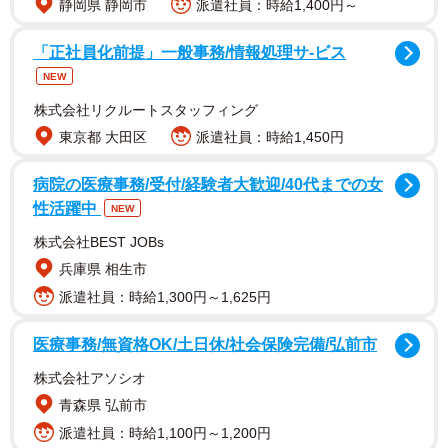
静岡県 静岡市
派遣社員：時給1,400円～
「正社員化前提」一般事務/情報処理サ-ビス
NEW
株式会社リクルートスタッフィング
東京都 大田区
派遣社員：時給1,450円
病院の医療事務/受付/経験者大歓迎/40代までの女
性活躍中
NEW
株式会社BEST JOBs
兵庫県 相生市
派遣社員：時給1,300円～1,625円
医療事務/無資格OK/土日休/社会保険完備/弘前市
2/6
株式会社アソシオ
警察と管理会社が亡くなったブリーダーの部屋に入り、水を置いたとこ
青森県 弘前市
ろかぶ飲みする猫たち（「ねこひげハウス」代表・石川さん提供）
派遣社員：時給1,100円～1,200円