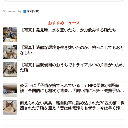
石川さんによると、連絡があった9月24日から10日ほど前
Sponsored by
にアパートの住民から家主に「（一室から）異臭がする」
と通報があったとか。警察とアパートの管理会社が通報の
おすすめニュース
あった部屋に立ち入ると、男性の遺体を発見。単身で住ん
【写真】発見時…水を置いたら、かぶ飲みする猫たち
でいた60代の男性でした。死後1週間から10日ほど経って
いたとのこと。さらにガリガリに痩せた数匹の猫も見つか
【写真】過酷な環境を生き抜いたのか、抱っこしてもおと
なしい
ったといいます。
【写真】里親候補のおうちでトライアル中の片目がつぶれ
「家主さんから連絡がきてお話を伺ったところ、亡くなっ
た猫
ていたのはブリーダーをやっていた男性だったそうです。
ペットが飼えるアパートだったようで、部屋にはアメリカ
炎天下に「子猫が捨てられている！」NPO団体が3匹保
護 全国的にも相次ぐ遺棄…「飼い猫に不妊・去勢手術
ンショートヘアの猫たちがいたとのこと。9匹のうち2匹が
を」
お風呂場で重なるように死んでおり、残りの7匹は生きてい
耐えられない異臭…軽自動車に詰め込まれた70匹の猫 保
て…残された猫たちを東京都の動物愛護相談センターに引
護された子猫を迎え「昔は終電帰りもザラ、今は早く帰宅
するように」
き取ってもらおうと手続きをしたようですが、場合によっ
ては殺処分になる可能性もあり、保護をお願いできる団体