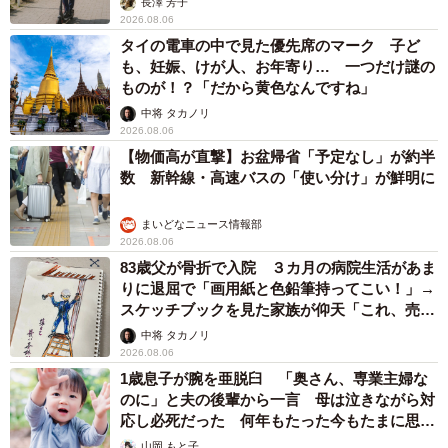
長澤 芳子
2026.08.06
タイの電車の中で見た優先席のマーク 子ど
も、妊娠、けが人、お年寄り… 一つだけ謎の
ものが！？「だから黄色なんですね」
中将 タカノリ
2026.08.06
【物価高が直撃】お盆帰省「予定なし」が約半
数 新幹線・高速バスの「使い分け」が鮮明に
まいどなニュース情報部
2026.08.06
83歳父が骨折で入院 ３カ月の病院生活があま
りに退屈で「画用紙と色鉛筆持ってこい！」→
スケッチブックを見た家族が仰天「これ、売れ
ますよ…」
中将 タカノリ
2026.08.06
1歳息子が腕を亜脱臼 「奥さん、専業主婦な
のに」と夫の後輩から一言 母は泣きながら対
応し必死だった 何年もたった今もたまに思い
出し…
山岡 もと子