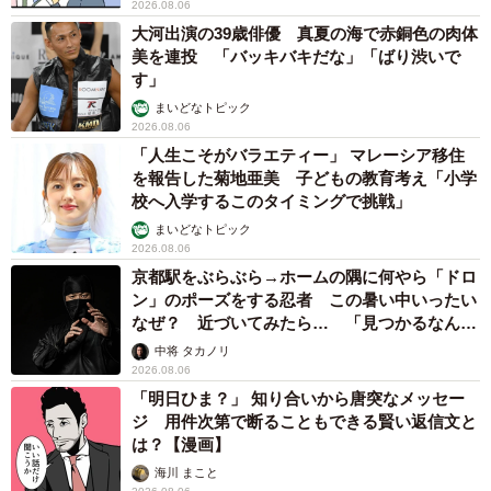
2026.08.06
得たり、里親さんが現れてくれたりと順調に良い環境で過
大河出演の39歳俳優 真夏の海で赤銅色の肉体
ごしている状況です。いずれの猫たちも年は6歳は超えてい
美を連投 「バッキバキだな」「ばり渋いで
るようで、シニア期に差しかかった子がほとんど。中には
す」
体に問題があったり、歯もボロボロで歯科処置が必要だっ
まいどなトピック
2026.08.06
たり。繁殖目的で飼われていたこともあり、避妊去勢手術
「人生こそがバラエティー」 マレーシア移住
は全くしていませんでした。ただまだ体が弱っているの
を報告した菊地亜美 子どもの教育考え「小学
で、もう少し体力をつけてから手術や処置などを行うつも
校へ入学するこのタイミングで挑戦」
りです。それから里親募集を掛けますが、里親さんが見つ
まいどなトピック
2026.08.06
からなければ私たちの施設で終生飼育していきます」
京都駅をぶらぶら→ホームの隅に何やら「ドロ
ン」のポーズをする忍者 この暑い中いったい
なぜ？ 近づいてみたら… 「見つかるなんて
未熟」
中将 タカノリ
2026.08.06
「明日ひま？」 知り合いから唐突なメッセー
ジ 用件次第で断ることもできる賢い返信文と
は？【漫画】
海川 まこと