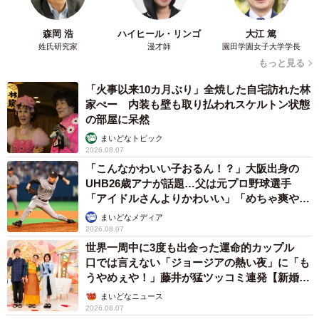
森岡 浩
ハイヒール・リンゴ
大江 篤
姓氏研究家
漫才師
園田学園女子大学学長
もっと見る
「火事以来10カ月ぶり」全焼した自宅訪れた林
家ぺー 内装も壁も取り払われスケルトン状態
の部屋に呆然
まいどなトピック
2026.08.07
「こんなかわいい子おるん！？」大阪出身の
UHB26歳アナが話題…父は元プロ野球選手
「アイドルさんよりかわいい」「めちゃ爽や
か」
まいどなメディア
2026.08.07
4/6
世界一周中に3度も出会った運命的カップル
口では言えない「ジョージアの熱い夜」に「も
抱っこされてもおとなしい（アルマさん提供）
うやめぇや！」藤井が猛ツッコミ連発【新婚さ
ん】
まいどなニュース
ねこひげハウスにやって来た4匹の猫たち。そのうち右目の
2026.08.07