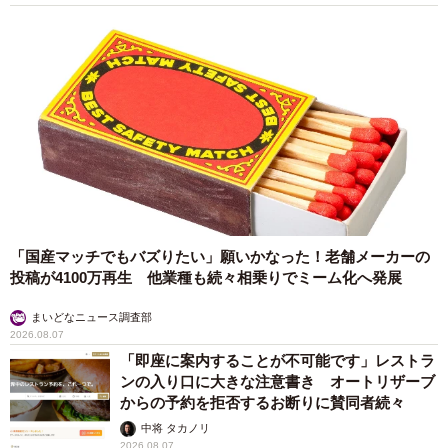
ない雄猫に里親候補が現れました。ねこひげハウスと同時
に保護の依頼を受けたアルマから保護猫をお迎えしたこと
がある元里親さんです。以前もアメリカンショートヘアの
保護猫の里親でしたが、その猫は今年7月に虹の橋を渡りま
した。今回「亡くなった猫にそっくり。引き取り先がなけ
れば我が家にお迎えしたい」と運命を感じ、雄猫の里親に
名乗り出たそうです。
「国産マッチでもバズりたい」願いかなった！老舗メーカーの
投稿が4100万再生 他業種も続々相乗りでミーム化へ発展
まいどなニュース調査部
2026.08.07
「即座に案内することが不可能です」レストラ
ンの入り口に大きな注意書き オートリザーブ
からの予約を拒否するお断りに賛同者続々
中将 タカノリ
2026.08.07