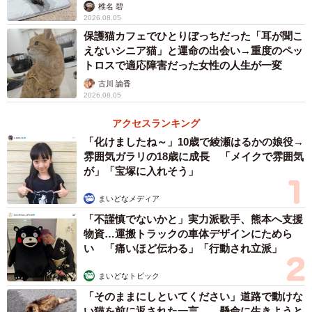
椎名 碧
2026.08.05
保護猫カフェでひとりぼっちだった「耳が聞こ
3/6
えないシニア猫」と運命の出会い→重度のペッ
トロスで適応障害だった女性の人生が一変
アパートから空きテナントに移動した猫たち（アルマさん提供）
古川 諭香
2026.08.05
風呂場で重なるように死んでいた2匹…生き残っ
た7匹は、2つの団体が保護
アクセスランキング
「化けましたね～」10歳で綾瀬はるかの娘役→
生き残った7匹のうち4匹の猫たちがねこひげハウス、3匹は
雰囲気ガラリの18歳に成長 「メイクで雰囲気
NPO法人「ALMA（アルマ）」（東京都葛飾区）が引き取
が」「宝塚に入れそう」
ることに。すぐにねこひげハウスの代表・石川さんは、猫
まいどなメディア
たちの一時保護先となった家主さんの空きテナントに足を
「不謹慎でないかと」実力派歌手、熊本へ支援
運びました。
物資…運搬トラックの車体デザインにためら
い 「痛いほど伝わる」「行動され立派」
「猫たちは段ボールで作った囲いの中にいました。管理会
まいどなトピック
社の関係者の方が毎日ご飯と水をあげていたそうです。で
「そのままにしといてください」道路で動けな
も、どの猫もやせ気味でした。発見時はみんなガリガリだ
い猫を前に返された一言… 懸命に生きようと