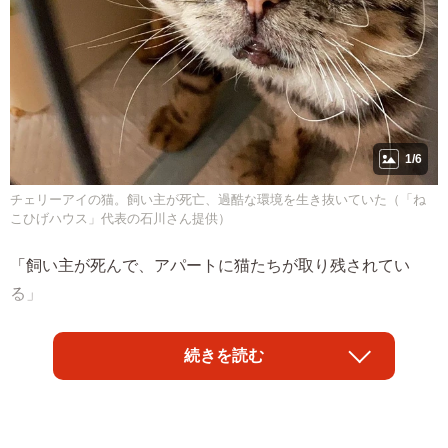
1/6
チェリーアイの猫。飼い主が死亡、過酷な環境を生き抜いていた（「ね
こひげハウス」代表の石川さん提供）
「飼い主が死んで、アパートに猫たちが取り残されてい
る」
動物保護施設「NPO法人ねこひげハウス」（埼玉県八潮
続きを読む
市）の代表・石川砂美子さんのところに、そんな連絡が入
りました。東京都葛飾区にあるアパートの家主からの保護
依頼でした。