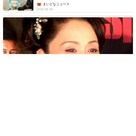
屋】
まいどなニュース
2026.08.06
「わぁ…姐さん…」「永遠にお美しい」 大女優岩下志麻さ
ん、写真家のインスタに登場
まいどなメディア
2026.08.05
「ふざけてません…真剣です」京都の老舗和菓
子店 次はカブトムシの幼虫 職人が手がけた
ゲテモノ和菓子 見事な造形に「気持ち悪いく