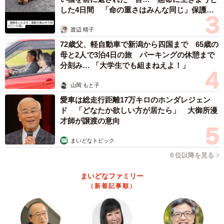
ったと聞きましたが、室内に置いてあった食べ物の袋が開
した4日間 「命の重さはみんな同じ」保護団
体代表の訴え
いていたので、袋を破って空腹を満たしながら何とか生き
渡辺 晴子
ながらえていたのでしょう。かなり衰弱していて、歩く足
72歳父、軽自動車で新潟から四国まで 65歳の
がヨレヨレ…高いところにジャンプできない子たちばか
母と2人で3泊4日の旅 パーキングの休憩まで
り。家主さんが猫たちを空きテナントに移動させる際、1匹
分刻み… 「大学生でも組まねえよ！」
の雄猫がものすごく悲しそうな顔をして涙を流しているの
山岡 もと子
を見て…生かしてあげたい、幸せになってほしいと思っ
愛車は総走行距離17万キロのホンダレジェン
て、私たち団体に託してくれたんです」
ド 「どなたか欲しい方が居たら」 大御所漫
才師が譲渡の意向
まいどなトピック
６位以降を見る
まいどなファミリー
（新着記事順）