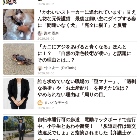
2026.08.06
「ねこひげハウス」は、新シェルターへの引越し・設備費
「かわいいストーカーに追われています」甘え
用とケアの必要な傷病猫や高齢猫の医療費の捻出に向け
ん坊な元保護猫 最後は飼い主にダイブする姿
に「間違いなく犬」「完全に親子」と反響
て、クラウドファンディング「ねこひげハウス｜1匹でも多
梨木 香奈
く救うため、新シェルターへの移転実現へ！」
2026.08.06
（READYFOR）に挑戦中です。
「カニにアジをあげると青くなる」ほんと
に！？ 「自然の染色技術が凄い」と話題に
「ねこひげハウス｜1匹でも多く救うため、新シェルター
その理由とは…？
への移転実現へ！」
竹中 友一（RinToris）
2026.08.06
誰も求めていない職場の「謎マナー」、「過剰
ねこひげハウスのXアカウント（@nekohigehouse)
な挨拶」や「お土産配り」を抑えた1位は？
やめられない理由は「周りの目」
「ねこひげハウス」ホームページ
まいどなデータ
2026.08.06
アメブロ「紡いだ命～アルマ東京ティアハイム～」
自転車通行可の歩道 電動キックボードで走行
中、小学生とあわや衝突！ 「歩道走行は道交
法違反でしょ」と指摘されました【弁護士が解
説】