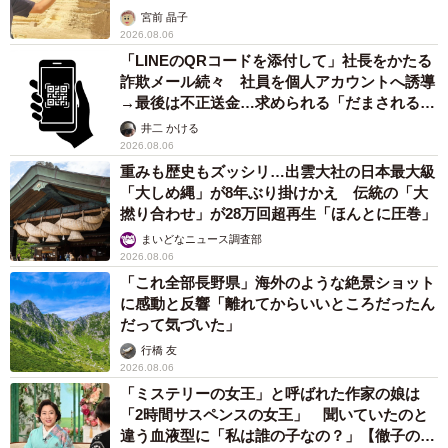
カモ代表かも」「私は6時間で3万円払った」
宮前 晶子
2026.08.06
「LINEのQRコードを添付して」社長をかたる
詐欺メール続々 社員を個人アカウントへ誘導
→最後は不正送金…求められる「だまされる前
提」の対策
井二 かける
2026.08.06
重みも歴史もズッシリ…出雲大社の日本最大級
「大しめ縄」が8年ぶり掛けかえ 伝統の「大
撚り合わせ」が28万回超再生「ほんとに圧巻」
まいどなニュース調査部
2026.08.06
「これ全部長野県」海外のような絶景ショット
に感動と反響「離れてからいいところだったん
だって気づいた」
行橋 友
2026.08.06
「ミステリーの女王」と呼ばれた作家の娘は
「2時間サスペンスの女王」 聞いていたのと
違う血液型に「私は誰の子なの？」【徹子の部