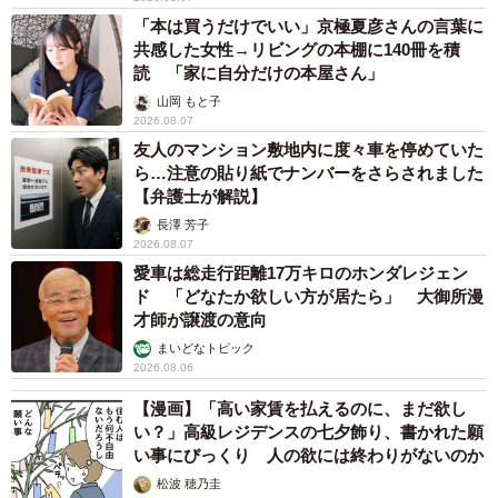
「本は買うだけでいい」京極夏彦さんの言葉に
共感した女性→リビングの本棚に140冊を積
読 「家に自分だけの本屋さん」
山岡 もと子
2026.08.07
友人のマンション敷地内に度々車を停めていた
ら…注意の貼り紙でナンバーをさらされました
【弁護士が解説】
5/6
長澤 芳子
2026.08.07
預かりボランティアのところにいる2匹（「ねこひげハウス」代表・石川
愛車は総走行距離17万キロのホンダレジェン
さん提供）
ド 「どなたか欲しい方が居たら」 大御所漫
才師が譲渡の意向
そして、残り3匹のうち雌猫と雄猫2匹が預かりボランティ
まいどなトピック
アさんのところへ、右目がチェリーアイ（※目頭にある第
2026.08.06
三眼瞼が飛び出してしまう病気）の雌猫は施設で過ごして
【漫画】「高い家賃を払えるのに、まだ欲し
いるといいます。
い？」高級レジデンスの七夕飾り、書かれた願
い事にびっくり 人の欲には終わりがないのか
「引き取った猫たちは、預かりボランティアさんに協力を
松波 穂乃圭