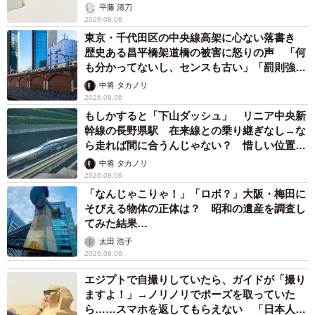
平藤 清刀
2026.08.06
東京・千代田区の中央線高架に心ない落書き
歴史ある昌平橋架道橋の被害に怒りの声 「何
も分かってないし、センスも古い」「罰則強化
して」
中将 タカノリ
2026.08.06
もしかすると「下山ダッシュ」 リニア中央新
幹線の長野県駅 在来線との乗り継ぎなし→な
ら走れば間に合うんじゃない？ 惜しい位置関
係が反響
中将 タカノリ
2026.08.06
「なんじゃこりゃ！」「ロボ？」大阪・梅田に
そびえる物体の正体は？ 昭和の遺産を調査し
てみた結果…
太田 浩子
2026.08.06
エジプトで自撮りしていたら、ガイドが「撮り
ますよ！」→ノリノリでポーズを取っていた
ら……スマホを返してもらえない 「日本人は