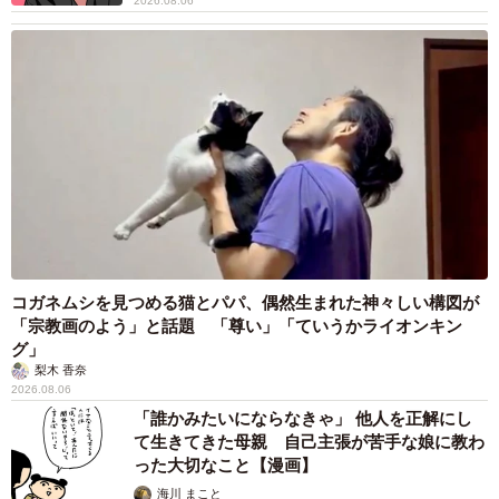
2026.08.06
コガネムシを見つめる猫とパパ、偶然生まれた神々しい構図が
「宗教画のよう」と話題 「尊い」「ていうかライオンキン
グ」
6/6
梨木 香奈
2026.08.06
里親さんの自宅でトライアル中の片目がつぶれた猫（「ねこひげハウ
「誰かみたいにならなきゃ」 他人を正解にし
ス」代表石川さん提供）
て生きてきた母親 自己主張が苦手な娘に教わ
った大切なこと【漫画】
◇ ◇
海川 まこと