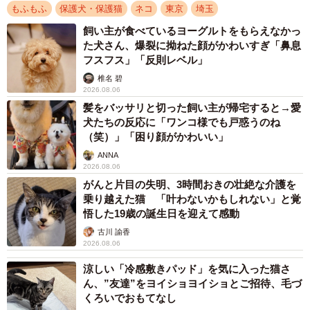
を探していたと聞きました。家主さんがつないでくれた命
もふもふ
保護犬・保護猫
ネコ
東京
埼玉
を見放すことはできなかったので、4匹を引き取らせてもら
飼い主が食べているヨーグルトをもらえなかっ
た犬さん、爆裂に拗ねた顔がかわいすぎ「鼻息
ったんです」
フスフス」「反則レベル」
椎名 碧
2026.08.06
髪をバッサリと切った飼い主が帰宅すると→愛
犬たちの反応に「ワンコ様でも戸惑うのね
（笑）」「困り顔がかわいい」
ANNA
2026.08.06
がんと片目の失明、3時間おきの壮絶な介護を
乗り越えた猫 「叶わないかもしれない」と覚
悟した19歳の誕生日を迎えて感動
古川 諭香
2026.08.06
涼しい「冷感敷きパッド」を気に入った猫さ
ん、”友達”をヨイショヨイショとご招待、毛づ
くろいでおもてなし