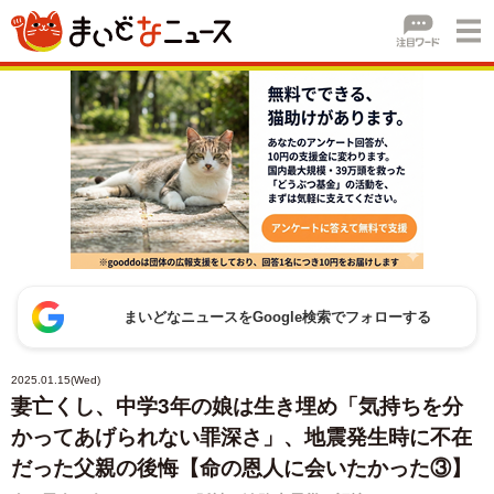
まいどなニュースをGoogle検索でフォローする
2025.01.15(Wed)
妻亡くし、中学3年の娘は生き埋め「気持ちを分
かってあげられない罪深さ」、地震発生時に不在
だった父親の後悔【命の恩人に会いたかった③】