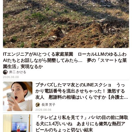
ITエンジニアがAIとつくる家庭菜園 ローカルLLMのゆるふわ
AIたちとお話しながら開墾してみたら… 夢の「スマートな菜
園生活」実現なるか
井二 かける
2026.08.08
プチバズしたママ友とのLINEスクショ うっ
かり電話番号を流出させちゃった！ 激怒する
友人 慰謝料の相場はいくらですか【弁護士が
解説】
長澤 芳子
2026.08.08
「テレビより私を見て？」パパの目の前に陣取
る犬に1.4万いいね あまりにも健気な熱烈ア
ピールのちょっと切ない結末