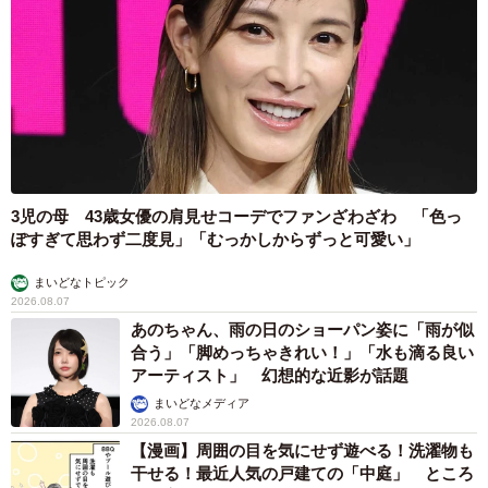
3児の母 43歳女優の肩見せコーデでファンざわざわ 「色っ
ぽすぎて思わず二度見」「むっかしからずっと可愛い」
まいどなトピック
2026.08.07
あのちゃん、雨の日のショーパン姿に「雨が似
合う」「脚めっちゃきれい！」「水も滴る良い
アーティスト」 幻想的な近影が話題
まいどなメディア
2026.08.07
【漫画】周囲の目を気にせず遊べる！洗濯物も
干せる！最近人気の戸建ての「中庭」 ところ