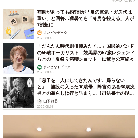
もっと見る
5/8
補助があっても約9割が「夏の電気・ガス代は
中島喜一さんの家族が暮らしていた2階建てアパート。妻の彰子さんと次
重い」と回答…猛暑でも「冷房を控える」人が
女が1階で下敷きになり、神戸大アメフト部は、右側の扉から中に入って
7割超に
いきました＝1995年撮影（提供写真）
まいどなデータ
2026.08.08
「だんだん時代劇俳優みたく…」国民的バンド
の55歳ボーカリスト 競馬界の57歳レジェンド
らとの「夏祭り満喫ショット」に驚きの声続々
まいどなトピック
2026.08.08
「息子を一人にしてきたんです、帰らない
と」 施設に入った90歳母、障害のある60歳次
男との暮らしは行き詰まり…【司法書士の現場
から】
山下 静香
2026.08.08