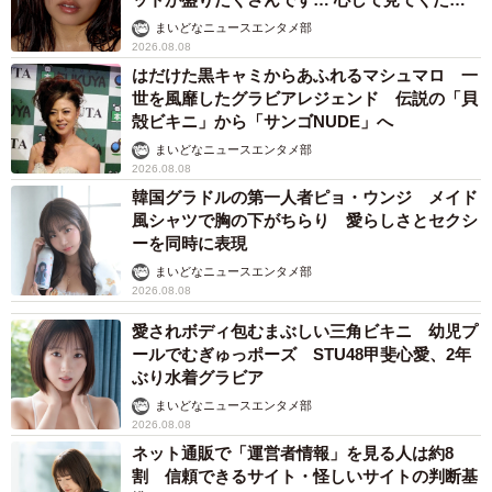
い」
まいどなニュースエンタメ部
2026.08.08
はだけた黒キャミからあふれるマシュマロ 一
世を風靡したグラビアレジェンド 伝説の「貝
殻ビキニ」から「サンゴNUDE」へ
まいどなニュースエンタメ部
2026.08.08
韓国グラドルの第一人者ピョ・ウンジ メイド
4/8
風シャツで胸の下がちらり 愛らしさとセクシ
ーを同時に表現
亡くなった中島彰子さんと、幼い頃の次女。一緒にみかん（提供写真）
まいどなニュースエンタメ部
2026.08.08
暗い場所や狭いところが怖いー。母の死を隣で感じた次女
は震災後、極度におびえるようになった。トイレは隙間を
愛されボディ包むまぶしい三角ビキニ 幼児プ
ールでむぎゅっポーズ STU48甲斐心愛、2年
空け、電気を付けて寝る。昼と夜が逆転し、進学校だった
ぶり水着グラビア
高校にも遅刻するようになった。
まいどなニュースエンタメ部
2026.08.08
仕方ない、と最初は思った。時間がたつにつれて、中島さ
ネット通販で「運営者情報」を見る人は約8
んの焦りは募った。「地震に負けずに生きてほしい」と厳
割 信頼できるサイト・怪しいサイトの判断基