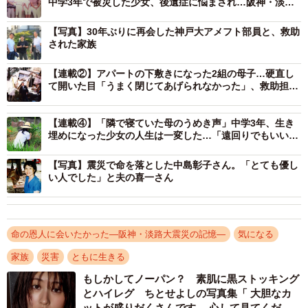
中学3年で被災した少女、後遺症に悩まされ…阪神・淡路
から30年、助けてくれた大学生と再会
【写真】30年ぶりに再会した神戸大アメフト部員と、救助
された家族
【連載②】アパートの下敷きになった2組の母子…硬直し
て開いた目「うまく閉じてあげられなかった」、救助担っ
た大学生の記憶
【連載④】「隣で寝ていた母のうめき声」中学3年、生き
埋めになった少女の人生は一変した…「遠回りでもいい」
立ち直るまで【命の恩人に会いたかった④】
【写真】震災で命を落とした中島彰子さん。「とても優し
い人でした」と夫の喜一さん
3/8
アパートの下敷きになって亡くなった中島喜一さんの妻・彰子さん（提
供写真）
命の恩人に会いたかった―阪神・淡路大震災の記憶―
気になる
家族
災害
ともに生きる
もしかしてノーパン？ 素肌に黒ストッキング
とハイレグ ちとせよしの写真集「 大胆なカ
ットが盛りだくさんです… 心して見てくださ