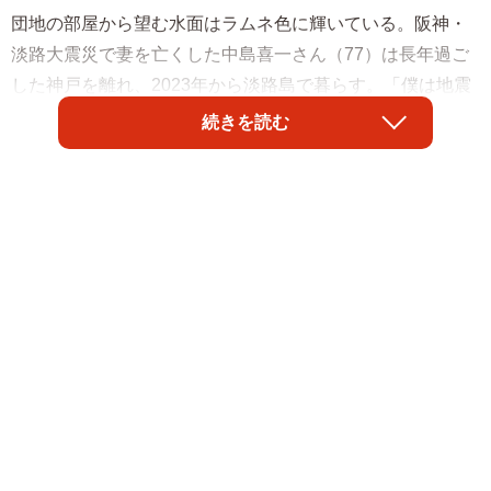
団地の部屋から望む水面はラムネ色に輝いている。阪神・
淡路大震災で妻を亡くした中島喜一さん（77）は長年過ご
した神戸を離れ、2023年から淡路島で暮らす。「僕は地震
の時、つぶれた家にいなかったし、家内の最期も見てない
続きを読む
んです。だから、娘に背中を見せることができなかったの
ね」。そう言って、残された娘との30年を語り始めた。