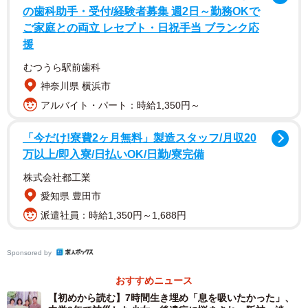
1995年1月17日、中島さんは地震発生前の午前5時に仕事に
の歯科助手・受付/経験者募集 週2日～勤務OKで
ご家庭との両立 レセプト・日祝手当 ブランク応
出掛けていた。神戸市灘区桜ケ丘町の自宅では妻の彰子さ
援
ん＝当時（47）＝を挟むように2人の娘が寝ていた。
むつうら駅前歯科
父不在の中、5時46分、地震で2階建てアパートは全壊す
神奈川県 横浜市
る。高校3年の長女は自力で外へ。中学3年の次女は生き埋
アルバイト・パート：時給1,350円～
めになり、7時間後に神戸大学のアメリカンフットボール部
「今だけ!寮費2ヶ月無料」製造スタッフ/月収20
の部員たちに助け出された。妻の彰子さんは亡くなり、苦
万以上/即入寮/日払いOK/日勤/寮完備
しそうな顔で両手を上げていた。まるで落ちてくる天井を
株式会社都工業
支えるかのように。「娘たちを必死に守ろうとしたんでし
愛知県 豊田市
ょう」
派遣社員：時給1,350円～1,688円
Sponsored by
おすすめニュース
【初めから読む】7時間生き埋め「息を吸いたかった」、