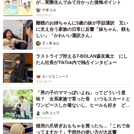
が…実際住んでみて分かった後悔ポイント
中瀬 えみ
2026.08.07
難聴のお姉ちゃんに5歳の妹が手話通訳 互い
に支え合う家族の日常に反響「妹ちゃん、頼も
しい」「かわいい通訳さん」
五ヶ瀬 あお
2026.08.07
ラストライブ控えるT-BOLAN森友嵐士 にし
たん社長がTikTok内で独占インタビュー
まいどなニュース
2026.08.07
「男の子のママっぽいよね」ってどういう意
味？ 女系家族で育った母 いつもスカートと
ワンピースしか着ないし、ヒールも好き どの
へんが…
山岡 もと子
2026.08.07
猫用の爪研ぎおもちゃを買ったら…「これで合
ってますか？」予想外の使い方が大反響