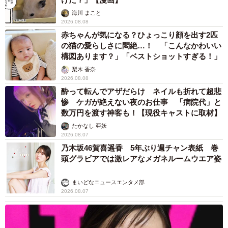
海川 まこと
2026.08.08
赤ちゃんが気になる？ひょっこり顔を出す2匹
の猫の愛らしさに悶絶…！ 「こんなかわいい
構図あります？」「ベストショットすぎる！」
梨木 香奈
2026.08.08
酔って転んでアザだらけ ネイルも折れて超悲
惨 ケガが絶えない夜のお仕事 「病院代」と
数万円を渡す神客も！【現役キャストに取材】
たかなし 亜妖
2026.08.07
乃木坂46賀喜遥香 5年ぶり週チャン表紙 巻
頭グラビアでは激レアなメガネルームウエア姿
まいどなニュースエンタメ部
2026.08.07