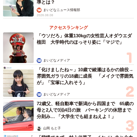
準とは？
しく諭すも娘にその言葉は届かない。けんかも増えた。あ
まいどなニュース情報部
る日、テレビで学生が震災募金を呼びかけるニュースを見
2026.08.08
て、口走ってしまった。「見てみ、あの子らは偉いな
アクセスランキング
ぁ」。親子の会話はますます途絶えた。
「ウソだろ」体重130kgの女性芸人オダウエダ
植田 大学時代のほっそり姿に「マジで」
自身の言葉が娘を追い詰めていたと気付いたのは、次女が
大学で下宿を始めた頃だ。娘が心の整理をしようと書いて
まいどなメディア
いたメモを自宅で見つけた。そこには「私が死んだらよか
「化けましたね～」10歳で綾瀬はるかの娘役→
った」とあった。
雰囲気ガラリの18歳に成長 「メイクで雰囲気
が」「宝塚に入れそう」
「地震の時に一緒にいなかった僕が、娘の気持ちになるの
まいどなメディア
は無理なんです。分かってあげられない罪深さを感じまし
72歳父、軽自動車で新潟から四国まで 65歳の
た」。したいことをしたらいいと、気持ちの回復を待っ
母と2人で3泊4日の旅 パーキングの休憩まで
た。心的外傷性ストレス障害（PTSD）も勉強した。紆余曲
分刻み… 「大学生でも組まねえよ！」
折したが、次女は今、奈良県で鍼灸師として自立してい
山岡 もと子
る。