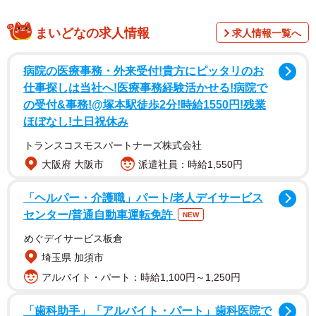
まいどなの求人情報
求人情報一覧へ
病院の医療事務・外来受付!貴方にピッタリのお
仕事探しは当社へ!医療事務経験活かせる!病院で
の受付&事務!@塚本駅徒歩2分!時給1550円!残業
ほぼなし!土日祝休み
トランスコスモスパートナーズ株式会社
大阪府 大阪市
派遣社員：時給1,550円
「ヘルパー・介護職」パート/老人デイサービス
センター/普通自動車運転免許
NEW
2/8
めぐデイサービス板倉
玄関から臨む淡路の海はラムネ色。「夏はとっても気持ちいいんよ」と
埼玉県 加須市
中島さん＝淡路市富島
アルバイト・パート：時給1,100円～1,250円
娘を追い詰めた言葉
「歯科助手」「アルバイト・パート」歯科医院で