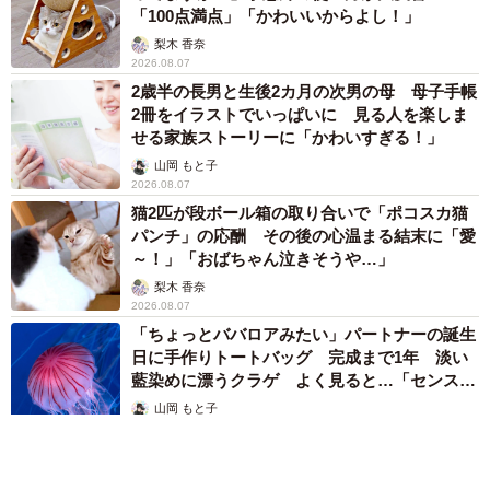
「100点満点」「かわいいからよし！」
梨木 香奈
2026.08.07
2歳半の長男と生後2カ月の次男の母 母子手帳
2冊をイラストでいっぱいに 見る人を楽しま
せる家族ストーリーに「かわいすぎる！」
山岡 もと子
2026.08.07
猫2匹が段ボール箱の取り合いで「ポコスカ猫
パンチ」の応酬 その後の心温まる結末に「愛
～！」「おばちゃん泣きそうや…」
梨木 香奈
2026.08.07
「ちょっとババロアみたい」パートナーの誕生
日に手作りトートバッグ 完成まで1年 淡い
藍染めに漂うクラゲ よく見ると…「センスす
ごい」
山岡 もと子
2026.08.07