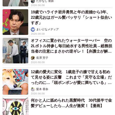
いなかった。彼らは神戸大生らしいが名前も分からない。
たかなし 亜妖
2026.08.08
大学に相談したが、見つけることはできなかった。2004年
19歳でハライチ岩井勇気と年の差婚から3年、
には三宮・東遊園地であった「1・17のつどいに参加した。
22歳元おはガール髪バッサリ「ショート似合い
すぎ」
遺族代表としてあいさつしながら、どこかで暮らす学生た
ちに「元気にやっています」と伝えたかった。
まいどなメディア
2026.08.08
オフィスに置かれたウォーターサーバー 空の
◇
2Lボトル持参し毎日給水する男性社員→総務担
当者の注意にまさかの逆ギレ！【弁護士が解
説】
記者が神戸大アメフト部「RAVENS」の救助活動を聞いた
長澤 芳子
2026.08.08
のは、2023年12月。部員が住んでいた神戸市灘区桜ケ丘町
の近隣で取材を進めると、中島さんにたどり着いた。取材
12歳の愛犬に変化 1歳息子の膝で甘える初め
て見せる姿に反響 これまで「見守る立場」だ
のことを話すと、電話の向こうで中島さんはかすれ声で喜
ったのに…「頭ポンポンが愛に満ちている」
んでくれた。「奇跡みたいです」と。
「尊…」
梨木 香奈
2026.08.08
中島さんは急いで次女にLINEした。「ビッグニュースがあ
何かと人に舐められた黒髪時代 30代後半で金
髪デビューしたら…人生が激変！【漫画】
る」。すると、打ち返しがあった。「再婚するの？」。最
近はそんなふうに冗談も交わせる関係になってきた。きち