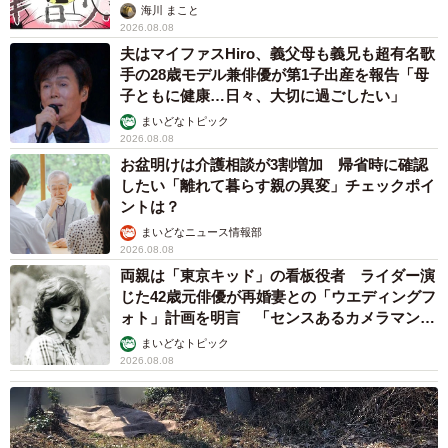
海川 まこと
んと伝えたら、娘は驚きを隠さなかった。「私も探したけ
2026.08.08
ど、分からなかったのに…」
夫はマイファスHiro、義父母も義兄も超有名歌
手の28歳モデル兼俳優が第1子出産を報告「母
子ともに健康…日々、大切に過ごしたい」
◇
まいどなトピック
2026.08.08
阪神・淡路大震災で救助活動を尽くした神戸大アメフト部
お盆明けは介護相談が3割増加 帰省時に確認
と救出された家族。それぞれの思いを連載でお伝えしま
したい「離れて暮らす親の異変」チェックポイ
ントは？
す。
まいどなニュース情報部
2026.08.08
両親は「東京キッド」の看板役者 ライダー演
じた42歳元俳優が再婚妻との「ウエディングフ
ォト」計画を明言 「センスあるカメラマン求
む」
まいどなトピック
2026.08.08