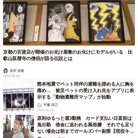
京都の百貨店が開催のお化け屋敷のお化けにモデルがいる 比
叡山延暦寺の僧侶が語る伝説とは
浅井 佳穂
2026.08.08
熊本地震でペット同伴の避難を諦める人に胸を
痛め… 被災ペットの受け入れ先をアプリに表
示する「動物避難所マップ」が始動
6/8
平藤 清刀
中島喜一さん一家が暮らしていた住宅の間取り。手前の畳の部屋で、長
2026.08.08
女、妻、次女と並んで寝ていたといいます（提供写真）
原則ゆるっと週3勤務 カード支払い日直前は
鬼出勤 借金に追われる風俗嬢 それでも足り
妻を六甲病院に運んで自宅に戻った時には、周辺には誰も
ない場合は朝までガールズバー副業【現役キャ
ストに取材】