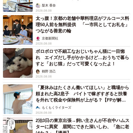
梨木 香奈
2026.08.08
太っ腹！京都の老舗中華料理店がフルコース料
理50人前を無料提供 「一市民としてお礼を」
つながる善意の輪
京都新聞社
2026.08.08
ボロボロで不細工なおじいちゃん猫に一目惚
れ エイズだし手がかかるけど…おうちで暮ら
すと「おじ猫」だって可愛くなったよ！
鶴野 浩己
2026.08.08
「夏休みはたくさん働いてほしい」と職場から
頼まれた高2息子 バイトで稼ぎすぎると扶養
を外れて税金や保険料が上がる？【FPが解
説】
もくもくライターズ
2026.08.08
2泊3日の東京出張→飼い主さんが不在中ハムス
ターに異変 眉間にできた深いしわ、「急に老
けた？」【漫画】