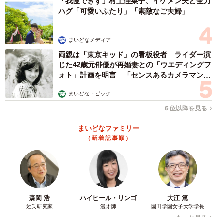
「我慢できず」村上佳菜子、イケメン夫と全力
ハグ「可愛いふたり」「素敵なご夫婦」
30年前、命の恩人になった大学生
働き盛りだった中島さんにも30年の月日が流れた。72歳で
まいどなメディア
心筋梗塞を患い、終活で淡路島へ。それでも心残りがあっ
両親は「東京キッド」の看板役者 ライダー演
た。次女を生き埋めから救ってくれた大学生にお礼を言え
じた42歳元俳優が再婚妻との「ウエディングフ
なかったことだ。
ォト」計画を明言 「センスあるカメラマン求
む」
まいどなトピック
６位以降を見る
まいどなファミリー
（新着記事順）
森岡 浩
ハイヒール・リンゴ
大江 篤
姓氏研究家
漫才師
園田学園女子大学学長