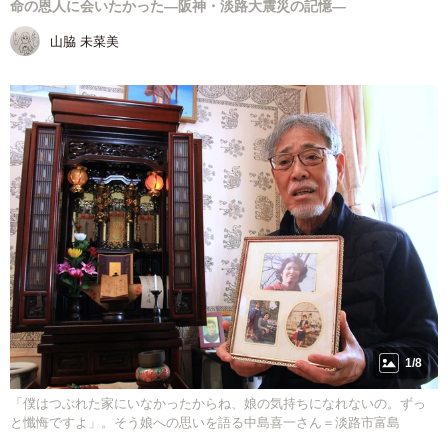
命の恩人に会いたかった―阪神・淡路大震災の記憶―
山脇 未菜美
1/8
「僕はつぶれた家にいなかったからね、娘の気持ちになれないの。ずっ
と懺悔ですよ」。そう娘への思いを語る中島喜一さん＝淡路市富島