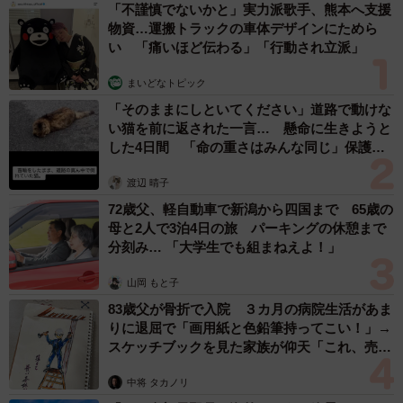
「不謹慎でないかと」実力派歌手、熊本へ支援
物資…運搬トラックの車体デザインにためら
い 「痛いほど伝わる」「行動され立派」
まいどなトピック
「そのままにしといてください」道路で動けな
い猫を前に返された一言… 懸命に生きようと
した4日間 「命の重さはみんな同じ」保護団
体代表の訴え
渡辺 晴子
72歳父、軽自動車で新潟から四国まで 65歳の
母と2人で3泊4日の旅 パーキングの休憩まで
分刻み… 「大学生でも組まねえよ！」
山岡 もと子
83歳父が骨折で入院 ３カ月の病院生活があま
りに退屈で「画用紙と色鉛筆持ってこい！」→
スケッチブックを見た家族が仰天「これ、売れ
ますよ…」
中将 タカノリ