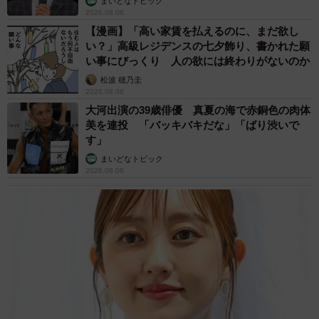
まいどなトピック
2026.08.06
【漫画】「高い家賃を払えるのに、まだ欲し
い？」高級レジデンスの七夕飾り、書かれた願
い事にびっくり 人の欲には終わりがないのか
松波 穂乃圭
2026.08.06
大河出演の39歳俳優 真夏の海で赤銅色の肉体
美を連投 「バッキバキだな」「ばり渋いで
す」
まいどなトピック
2026.08.06