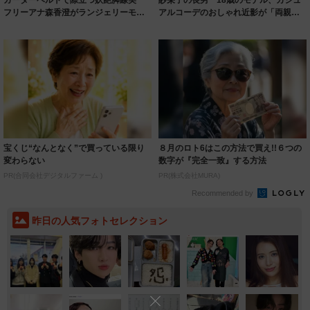
ガーターベルトで際立つ妖艶脚線美
紗栄子の長男 18歳のモデル、カジュ
フリーアナ森香澄がランジェリーモデ
アルコーデのおしゃれ近影が「両親の
ルに ｢PE...
いいとこ取...
宝くじ“なんとなく”で買っている限り
８月のロト6はこの方法で買え!!６つの
変わらない
数字が『完全一致』する方法
PR(合同会社デジタルファーム )
PR(株式会社MURA)
Recommended by
昨日の人気フォトセレクション