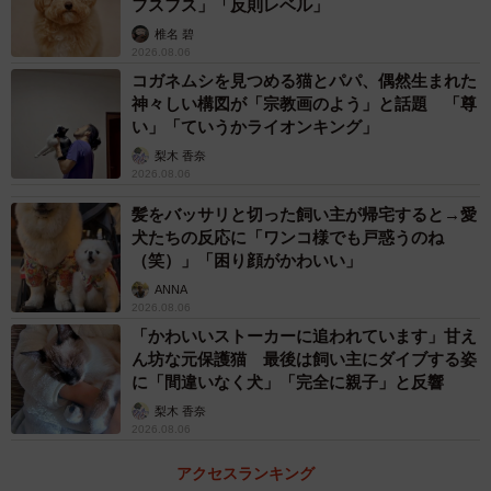
フスフス」「反則レベル」
椎名 碧
2026.08.06
コガネムシを見つめる猫とパパ、偶然生まれた
神々しい構図が「宗教画のよう」と話題 「尊
い」「ていうかライオンキング」
梨木 香奈
2026.08.06
髪をバッサリと切った飼い主が帰宅すると→愛
犬たちの反応に「ワンコ様でも戸惑うのね
（笑）」「困り顔がかわいい」
ANNA
2026.08.06
「かわいいストーカーに追われています」甘え
ん坊な元保護猫 最後は飼い主にダイブする姿
に「間違いなく犬」「完全に親子」と反響
梨木 香奈
2026.08.06
アクセスランキング