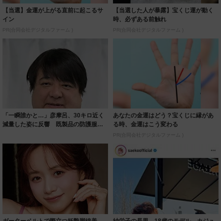
【当選】金運が上がる直前に起こるサ
【当選した人が暴露】宝くじ運が動く
イン
時、必ずある前触れ
PR(合同会社デジタルファーム )
PR(合同会社デジタルファーム )
「一瞬誰かと…」彦摩呂、30キロ近く
あなたの金運はどう？宝くじに縁があ
減量した姿に反響 既製品の防護服が
る時、金運はこう変わる
着られると...
PR(合同会社デジタルファーム )