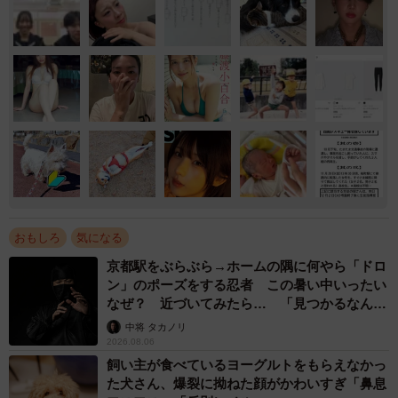
おもしろ
気になる
京都駅をぶらぶら→ホームの隅に何やら「ドロ
ン」のポーズをする忍者 この暑い中いったい
なぜ？ 近づいてみたら… 「見つかるなんて
未熟」
中将 タカノリ
2026.08.06
飼い主が食べているヨーグルトをもらえなかっ
た犬さん、爆裂に拗ねた顔がかわいすぎ「鼻息