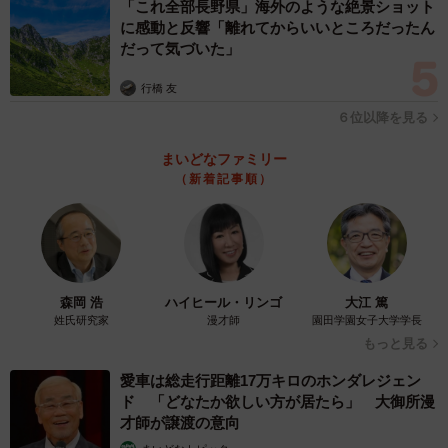
「これ全部長野県」海外のような絶景ショット
に感動と反響「離れてからいいところだったん
だって気づいた」
行橋 友
６位以降を見る
まいどなファミリー
（新着記事順）
森岡 浩
ハイヒール・リンゴ
大江 篤
姓氏研究家
漫才師
園田学園女子大学学長
もっと見る
愛車は総走行距離17万キロのホンダレジェン
ド 「どなたか欲しい方が居たら」 大御所漫
才師が譲渡の意向