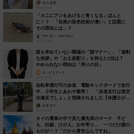
古川 諭香
2026.08.06
「カニにアジをあげると青くなる」ほんと
に！？ 「自然の染色技術が凄い」と話題に
その理由とは…？
竹中 友一（RinToris）
2026.08.06
誰も求めていない職場の「謎マナー」、「過剰
な挨拶」や「お土産配り」を抑えた1位は？
やめられない理由は「周りの目」
まいどなデータ
2026.08.06
自転車通行可の歩道 電動キックボードで走行
中、小学生とあわや衝突！ 「歩道走行は道交
法違反でしょ」と指摘されました【弁護士が解
説】
長澤 芳子
2026.08.06
タイの電車の中で見た優先席のマーク 子ど
も、妊娠、けが人、お年寄り… 一つだけ謎の
ものが！？「だから黄色なんですね」