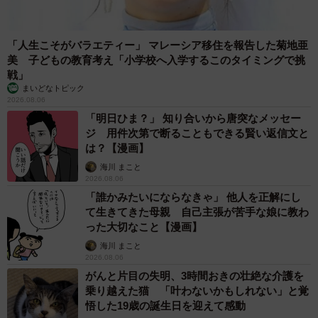
「人生こそがバラエティー」 マレーシア移住を報告した菊地亜
美 子どもの教育考え「小学校へ入学するこのタイミングで挑
戦」
まいどなトピック
2026.08.06
「明日ひま？」 知り合いから唐突なメッセー
ジ 用件次第で断ることもできる賢い返信文と
は？【漫画】
海川 まこと
2026.08.06
「誰かみたいにならなきゃ」 他人を正解にし
て生きてきた母親 自己主張が苦手な娘に教わ
った大切なこと【漫画】
海川 まこと
2026.08.06
がんと片目の失明、3時間おきの壮絶な介護を
乗り越えた猫 「叶わないかもしれない」と覚
悟した19歳の誕生日を迎えて感動