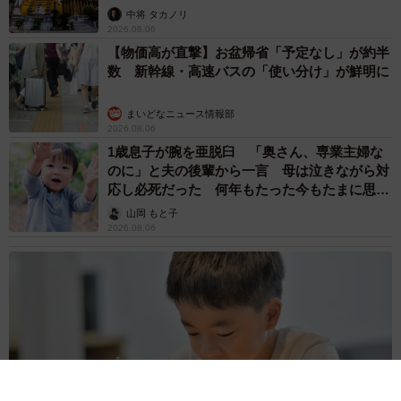
中将 タカノリ
2026.08.06
【物価高が直撃】お盆帰省「予定なし」が約半
数 新幹線・高速バスの「使い分け」が鮮明に
まいどなニュース情報部
2026.08.06
1歳息子が腕を亜脱臼 「奥さん、専業主婦な
のに」と夫の後輩から一言 母は泣きながら対
応し必死だった 何年もたった今もたまに思い
出し…
山岡 もと子
2026.08.06