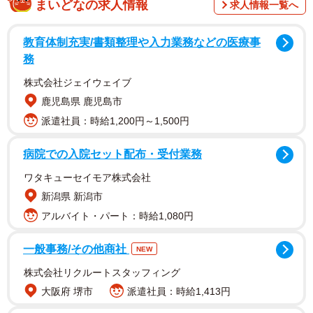
まいどなの求人情報
求人情報一覧へ
教育体制充実/書類整理や入力業務などの医療事
務
株式会社ジェイウェイブ
鹿児島県 鹿児島市
派遣社員：時給1,200円～1,500円
2/2
病院での入院セット配布・受付業務
小売業界における平均年収ランキングTOP10（提供画像）
ワタキューセイモア株式会社
新潟県 新潟市
「小売業界における平均年収ランキング」の1位は、東京
アルバイト・パート：時給1,080円
都・神奈川県・静岡県など関東地方を中心に展開する持株
会社の「クリエイトSDホールディングス」（1182万円）で
一般事務/その他商社
NEW
した。事業会社はドラッグストアと調剤薬局を運営する株
株式会社リクルートスタッフィング
式会社クリエイトエス・ディーなど4社で構成されていま
大阪府 堺市
派遣社員：時給1,413円
す。神奈川県を中心に出店しており、地域に密着した事業