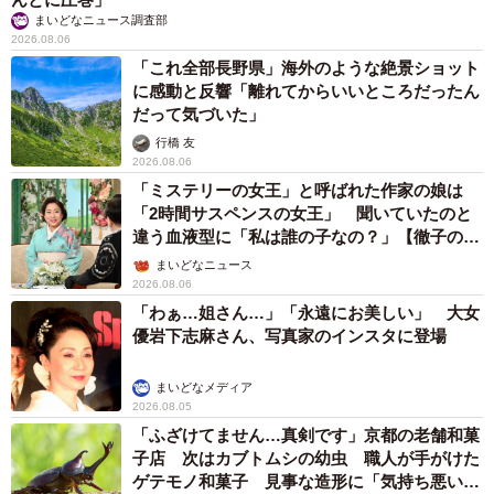
まいどなニュース調査部
2026.08.06
「これ全部長野県」海外のような絶景ショット
に感動と反響「離れてからいいところだったん
だって気づいた」
行橋 友
2026.08.06
「ミステリーの女王」と呼ばれた作家の娘は
「2時間サスペンスの女王」 聞いていたのと
違う血液型に「私は誰の子なの？」【徹子の部
屋】
まいどなニュース
2026.08.06
「わぁ…姐さん…」「永遠にお美しい」 大女
優岩下志麻さん、写真家のインスタに登場
まいどなメディア
2026.08.05
「ふざけてません…真剣です」京都の老舗和菓
子店 次はカブトムシの幼虫 職人が手がけた
ゲテモノ和菓子 見事な造形に「気持ち悪いく