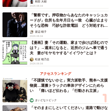
和田 大樹
▽SalesNow DB
2026.08.04
https://db.salesnow.jp/
「警察です。押収物からあなたのキャッシュカ
ードが」住所も生年月日も一致 心臓が止まり
そうな恐怖 巧妙な詐欺電話 どう対処すれ
ば…
渡辺 晴子
2026.08.04
【漫画】妻「その運動、家まで歩けば済むので
は？」→週末になると、近所のジムへ車で通う
夫 妻がモヤモヤする“イイワケ”とは？
松波 穂乃圭
2026.08.04
アクセスランキング
「不謹慎でないかと」実力派歌手、熊本へ支援
物資…運搬トラックの車体デザインにためら
い 「痛いほど伝わる」「行動され立派」
まいどなトピック
「そのままにしといてください」道路で動けな