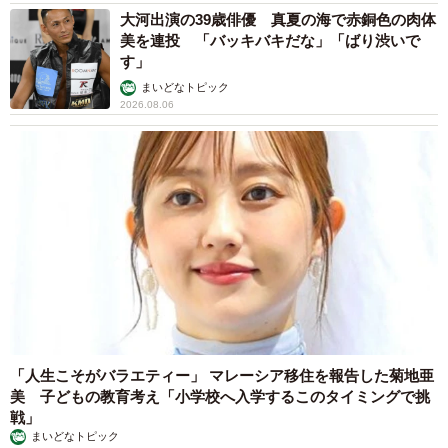
大河出演の39歳俳優 真夏の海で赤銅色の肉体
美を連投 「バッキバキだな」「ばり渋いで
す」
まいどなトピック
2026.08.06
「人生こそがバラエティー」 マレーシア移住を報告した菊地亜
美 子どもの教育考え「小学校へ入学するこのタイミングで挑
戦」
まいどなトピック