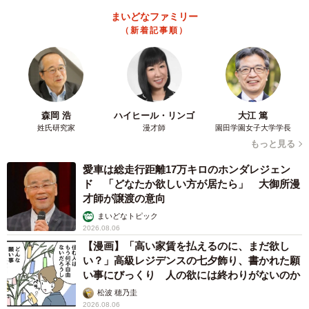
まいどなファミリー
（新着記事順）
森岡 浩
ハイヒール・リンゴ
大江 篤
姓氏研究家
漫才師
園田学園女子大学学長
もっと見る
愛車は総走行距離17万キロのホンダレジェン
ド 「どなたか欲しい方が居たら」 大御所漫
才師が譲渡の意向
まいどなトピック
2026.08.06
【漫画】「高い家賃を払えるのに、まだ欲し
い？」高級レジデンスの七夕飾り、書かれた願
い事にびっくり 人の欲には終わりがないのか
松波 穂乃圭
2026.08.06