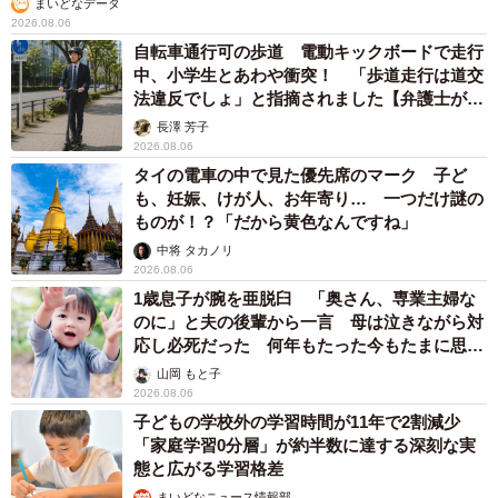
まいどなデータ
2026.08.06
自転車通行可の歩道 電動キックボードで走行
中、小学生とあわや衝突！ 「歩道走行は道交
法違反でしょ」と指摘されました【弁護士が解
説】
長澤 芳子
2026.08.06
タイの電車の中で見た優先席のマーク 子ど
も、妊娠、けが人、お年寄り… 一つだけ謎の
ものが！？「だから黄色なんですね」
中将 タカノリ
2026.08.06
1歳息子が腕を亜脱臼 「奥さん、専業主婦な
のに」と夫の後輩から一言 母は泣きながら対
応し必死だった 何年もたった今もたまに思い
出し…
山岡 もと子
2026.08.06
子どもの学校外の学習時間が11年で2割減少
「家庭学習0分層」が約半数に達する深刻な実
態と広がる学習格差
まいどなニュース情報部