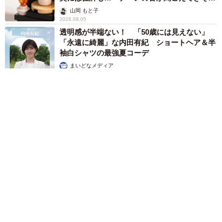
う」
山岡 もと子
2026.08.05
透明感が半端ない！ 「50歳には見えない」
「永遠に綺麗」な内田有紀 ショートヘア＆半
袖白シャツの最強夏コーデ
まいどなメディア
2026.08.05
自転車の「ながらスマホ」罰則、6割超が「内容は知らない」
利用者の意識と実際の法的知識にギャップ大きく