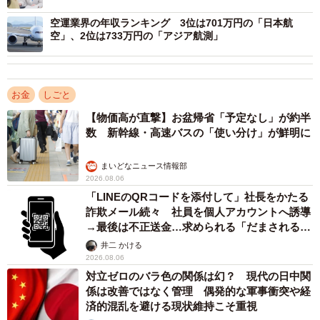
のチェーン展開を主たる事業としています。同社グループ
は、国内では「スシロー」ブランドにて直営方式による回
空運業界の年収ランキング 3位は701万円の「日本航
空」、2位は733万円の「アジア航測」
転すし店を中心に展開し、海外では韓国、台湾、シンガポ
ール、香港で直営方式による回転すし店を展開していま
す。
お金
しごと
【物価高が直撃】お盆帰省「予定なし」が約半
以下、4位「イオン」（856万円）、5位「ニトリホールデ
数 新幹線・高速バスの「使い分け」が鮮明に
ィングス」（835万円）がランクインしていたほか、6位
「マツキヨココカラ&カンパニー」（834万円）、7位「ウ
まいどなニュース情報部
エルシアホールディングス」（795万円）、8位「アスク
2026.08.06
「LINEのQRコードを添付して」社長をかたる
ル」（776万円）、9位「エイチ・ツー・オーリテイリン
詐欺メール続々 社員を個人アカウントへ誘導
グ」（772万円）、10位「ジンズホールディングス」（768
→最後は不正送金…求められる「だまされる前
万円）が続きました。
提」の対策
井二 かける
2026.08.06
◇ ◇
対立ゼロのバラ色の関係は幻？ 現代の日中関
係は改善ではなく管理 偶発的な軍事衝突や経
済的混乱を避ける現状維持こそ重視
【出典】