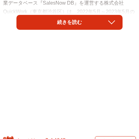
業データベース『SalesNow DB』を運営する株式会社
QuickWork（東京都渋谷区）は、2022年5月～2023年5月の
期間に同データベースにおいて、「小売業界における平均
続きを読む
年収ランキングTOP10」を抽出し、発表しました。その結
果、平均年収が最も高かった企業は「クリエイトSDホール
ディングス」（1182万円）でした。