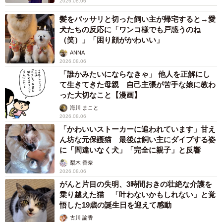
2026.08.06
髪をバッサリと切った飼い主が帰宅すると→愛
犬たちの反応に「ワンコ様でも戸惑うのね
（笑）」「困り顔がかわいい」
ANNA
2026.08.06
「誰かみたいにならなきゃ」 他人を正解にし
て生きてきた母親 自己主張が苦手な娘に教わ
った大切なこと【漫画】
海川 まこと
2026.08.06
「かわいいストーカーに追われています」甘え
ん坊な元保護猫 最後は飼い主にダイブする姿
に「間違いなく犬」「完全に親子」と反響
梨木 香奈
2026.08.06
がんと片目の失明、3時間おきの壮絶な介護を
乗り越えた猫 「叶わないかもしれない」と覚
悟した19歳の誕生日を迎えて感動
古川 諭香