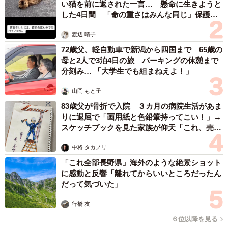
い猫を前に返された一言… 懸命に生きようと
した4日間 「命の重さはみんな同じ」保護団
体代表の訴え
渡辺 晴子
72歳父、軽自動車で新潟から四国まで 65歳の
母と2人で3泊4日の旅 パーキングの休憩まで
分刻み… 「大学生でも組まねえよ！」
山岡 もと子
83歳父が骨折で入院 ３カ月の病院生活があま
りに退屈で「画用紙と色鉛筆持ってこい！」→
スケッチブックを見た家族が仰天「これ、売れ
ますよ…」
中将 タカノリ
「これ全部長野県」海外のような絶景ショット
に感動と反響「離れてからいいところだったん
だって気づいた」
行橋 友
６位以降を見る