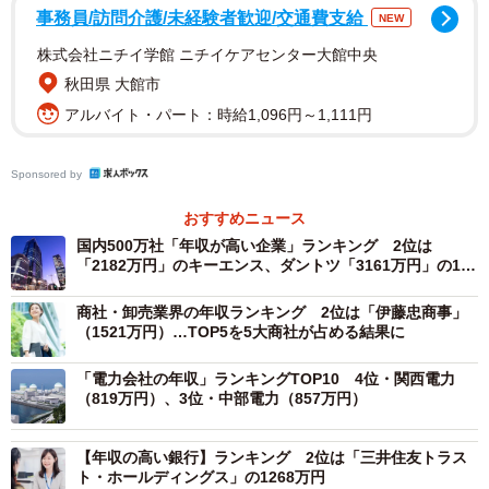
展開を行っています。
事務員/訪問介護/未経験者歓迎/交通費支給
NEW
株式会社ニチイ学館 ニチイケアセンター大館中央
続く2位は、株式会社ユニクロや株式会社ジーユーなどの衣
秋田県 大館市
料品会社を傘下にもつ持株会社の「ファーストリテイリン
アルバイト・パート：時給1,096円～1,111円
グ」（959万円）です。山口県山口市に本社を、東京都港区
のミッドタウン・タワーに六本木本部を、江東区に有明本
Sponsored by
部を置いています。世界のカジュアル衣料品の企業の中で
おすすめニュース
の売り上げはZARAを擁するインディテックス（スペイ
国内500万社「年収が高い企業」ランキング 2位は
ン）、H&M（スウェーデン）に次ぐ第3位であり、時価総
「2182万円」のキーエンス、ダントツ「3161万円」の1位
額は世界1位を誇っています。
は？
商社・卸売業界の年収ランキング 2位は「伊藤忠商事」
（1521万円）…TOP5を5大商社が占める結果に
3位には、「FOOD & LIFE COMPANIES」（865万円）がラ
ンクイン。グループ全体の本部機能を担い、各ビジネスモ
「電力会社の年収」ランキングTOP10 4位・関西電力
デルの世界展開と、グループ売上1兆円に向けての各種施策
（819万円）、3位・中部電力（857万円）
立案・実行をしています。同社グループは、同社及び連結
【年収の高い銀行】ランキング 2位は「三井住友トラス
子会社10社で構成されており、直営方式による回転すし店
ト・ホールディングス」の1268万円