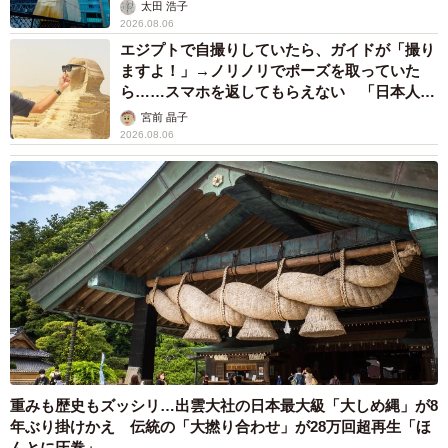
太田 浩子
2026.08.06
エジプトで自撮りしていたら、ガイドが「撮り
ますよ！」→ノリノリでポーズを取っていた
ら……スマホを返してもらえない 「日本人は
カモ代表かも」「私は6時間で3万円払った」
宮前 晶子
2026.08.06
重みも歴史もズッシリ…出雲大社の日本最大級「大しめ縄」が8
年ぶり掛けかえ 伝統の「大撚り合わせ」が28万回超再生「ほ
んとに圧巻」