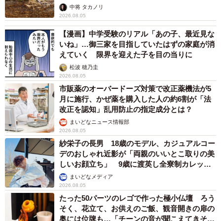
らいリアル」
中将 タカノリ
2026.08.05
【漫画】中学受験のリアル「あの子、最近見な
いね」…御三家を目指していたはずの家庭が消
えていく 限界を迎えた子を目の当りに
松波 穂乃圭
2026.08.05
市販薬のオーバードーズ対策で改正薬機法が5
月に施行、かぜ薬を購入した人の約6割が「法
改正を認知」乱用防止の指定成分とは？
まいどなニュース情報部
2026.08.05
紗栄子の長男 18歳のモデル、カジュアルコー
デのおしゃれ近影が「両親のいいとこ取りの美
しいお顔立ち」 9歳に渡英し全寮制カレッジ
で学ぶ
まいどなメディア
2026.08.05
たった50パーツのレゴで作った極小仏壇 ろう
そく、花立て、お供えのご飯、観音開きの扉の
奥には位牌も…「チーンの音が聞こえてきそ