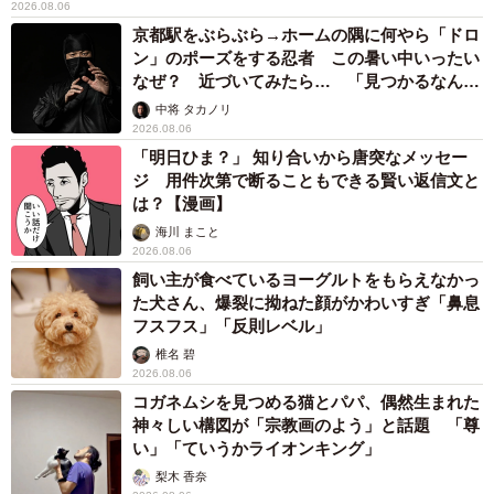
2026.08.06
京都駅をぶらぶら→ホームの隅に何やら「ドロ
ン」のポーズをする忍者 この暑い中いったい
なぜ？ 近づいてみたら… 「見つかるなんて
未熟」
中将 タカノリ
2026.08.06
「明日ひま？」 知り合いから唐突なメッセー
ジ 用件次第で断ることもできる賢い返信文と
は？【漫画】
海川 まこと
2026.08.06
飼い主が食べているヨーグルトをもらえなかっ
た犬さん、爆裂に拗ねた顔がかわいすぎ「鼻息
フスフス」「反則レベル」
椎名 碧
2026.08.06
コガネムシを見つめる猫とパパ、偶然生まれた
神々しい構図が「宗教画のよう」と話題 「尊
い」「ていうかライオンキング」
梨木 香奈