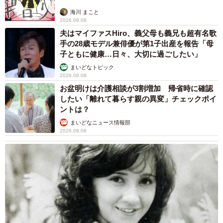
海川 まこと
2026.08.08
夫はマイファスHiro、義父母も義兄も超有名歌
手の28歳モデル兼俳優が第1子出産を報告「母
子ともに健康…日々、大切に過ごしたい」
まいどなトピック
2026.08.08
お盆明けは介護相談が3割増加 帰省時に確認
したい「離れて暮らす親の異変」チェックポイ
ントは？
まいどなニュース情報部
2026.08.08