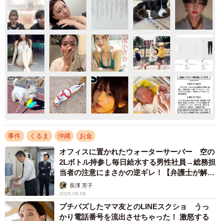
事件
くるま
沖縄
お金
オフィスに置かれたウォーターサーバー 空の
2Lボトル持参し毎日給水する男性社員→総務担
当者の注意にまさかの逆ギレ！【弁護士が解
説】
長澤 芳子
2026.08.08
プチバズしたママ友とのLINEスクショ うっ
かり電話番号を流出させちゃった！ 激怒する