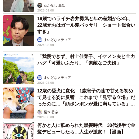
ストに取材】
たかなし 亜妖
2026.08.08
19歳でハライチ岩井勇気と年の差婚から3年、
22歳元おはガール髪バッサリ「ショート似合い
すぎ」
まいどなメディア
2026.08.08
「我慢できず」村上佳菜子、イケメン夫と全力
ハグ「可愛いふたり」「素敵なご夫婦」
まいどなメディア
2026.08.08
12歳の愛犬に変化 1歳息子の膝で甘える初め
て見せる姿に反響 これまで「見守る立場」だ
ったのに…「頭ポンポンが愛に満ちている」
「尊…」
梨木 香奈
2026.08.08
何かと人に舐められた黒髪時代 30代後半で金
髪デビューしたら…人生が激変！【漫画】