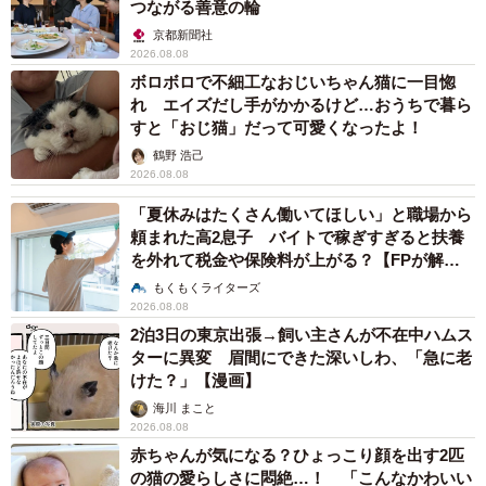
つながる善意の輪
京都新聞社
2026.08.08
ボロボロで不細工なおじいちゃん猫に一目惚
れ エイズだし手がかかるけど…おうちで暮ら
すと「おじ猫」だって可愛くなったよ！
鶴野 浩己
2026.08.08
「夏休みはたくさん働いてほしい」と職場から
頼まれた高2息子 バイトで稼ぎすぎると扶養
を外れて税金や保険料が上がる？【FPが解
説】
もくもくライターズ
2026.08.08
2泊3日の東京出張→飼い主さんが不在中ハムス
ターに異変 眉間にできた深いしわ、「急に老
けた？」【漫画】
海川 まこと
2026.08.08
赤ちゃんが気になる？ひょっこり顔を出す2匹
の猫の愛らしさに悶絶…！ 「こんなかわいい