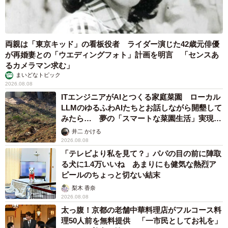
両親は「東京キッド」の看板役者 ライダー演じた42歳元俳優
が再婚妻との「ウエディングフォト」計画を明言 「センスあ
るカメラマン求む」
まいどなトピック
2026.08.08
ITエンジニアがAIとつくる家庭菜園 ローカル
LLMのゆるふわAIたちとお話しながら開墾して
みたら… 夢の「スマートな菜園生活」実現な
るか
井二 かける
2026.08.08
「テレビより私を見て？」パパの目の前に陣取
る犬に1.4万いいね あまりにも健気な熱烈ア
ピールのちょっと切ない結末
梨木 香奈
2026.08.08
太っ腹！京都の老舗中華料理店がフルコース料
理50人前を無料提供 「一市民としてお礼を」