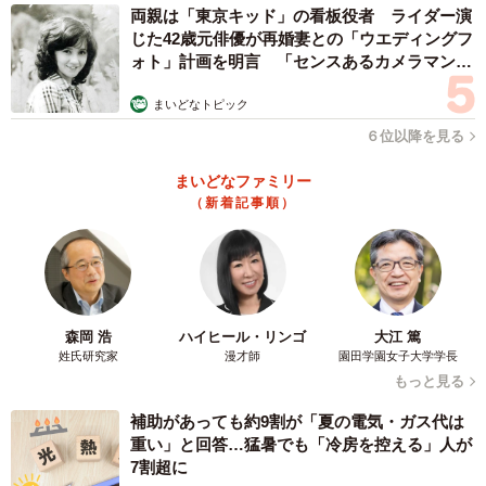
両親は「東京キッド」の看板役者 ライダー演
じた42歳元俳優が再婚妻との「ウエディングフ
ォト」計画を明言 「センスあるカメラマン求
む」
まいどなトピック
６位以降を見る
まいどなファミリー
（新着記事順）
森岡 浩
ハイヒール・リンゴ
大江 篤
姓氏研究家
漫才師
園田学園女子大学学長
もっと見る
補助があっても約9割が「夏の電気・ガス代は
重い」と回答…猛暑でも「冷房を控える」人が
7割超に