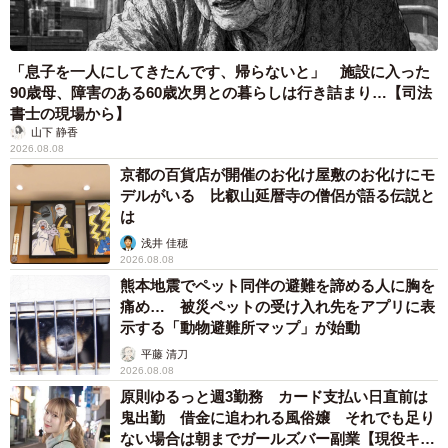
「息子を一人にしてきたんです、帰らないと」 施設に入った
90歳母、障害のある60歳次男との暮らしは行き詰まり…【司法
書士の現場から】
山下 静香
2026.08.08
京都の百貨店が開催のお化け屋敷のお化けにモ
デルがいる 比叡山延暦寺の僧侶が語る伝説と
は
浅井 佳穂
2026.08.08
熊本地震でペット同伴の避難を諦める人に胸を
痛め… 被災ペットの受け入れ先をアプリに表
示する「動物避難所マップ」が始動
平藤 清刀
2026.08.08
原則ゆるっと週3勤務 カード支払い日直前は
鬼出勤 借金に追われる風俗嬢 それでも足り
ない場合は朝までガールズバー副業【現役キャ