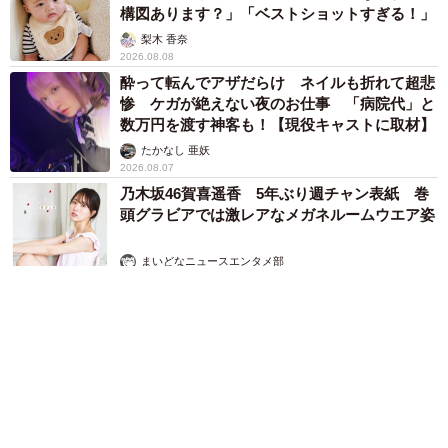
構図あります？」「ベストショットすぎる！」
梨木 香奈
2026.08.08
酔って転んでアザだらけ ネイルも折れて超悲
惨 ケガが絶えない夜のお仕事 「病院代」と
数万円を渡す神客も！【現役キャストに取材】
たかなし 亜妖
2026.08.07
乃木坂46賀喜遥香 5年ぶり週チャン表紙 巻
頭グラビアでは激レアなメガネルームウエア姿
まいどなニュースエンタメ部
2026.08.07