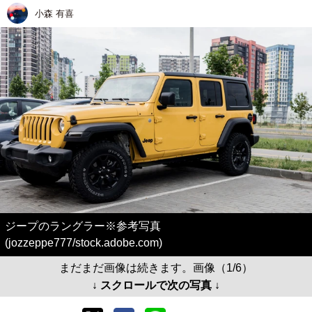
小森 有喜
ジープのラングラー※参考写真
(jozzeppe777/stock.adobe.com)
まだまだ画像は続きます。画像（1/6）
↓ スクロールで次の写真 ↓