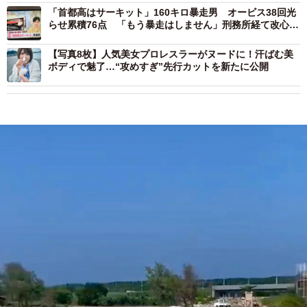
「首都高はサーキット」160キロ暴走男 オービス38回光
らせ累積76点 「もう暴走はしません」刑務所経て改心し
た理由とは
【写真8枚】人気美女プロレスラーがヌードに！汗ばむ美
ボディで魅了…“攻めすぎ”先行カットを新たに公開