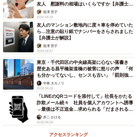
友人 慰謝料の相場はいくらですか【弁護士が
解説】
長澤 芳子
2026.08.08
友人のマンション敷地内に度々車を停めていた
ら…注意の貼り紙でナンバーをさらされました
【弁護士が解説】
長澤 芳子
2026.08.07
東京・千代田区の中央線高架に心ない落書き
歴史ある昌平橋架道橋の被害に怒りの声 「何
も分かってないし、センスも古い」「罰則強化
して」
中将 タカノリ
2026.08.06
「LINEのQRコードを添付して」社長をかたる
詐欺メール続々 社員を個人アカウントへ誘導
→最後は不正送金…求められる「だまされる前
提」の対策
井二 かける
2026.08.06
アクセスランキング