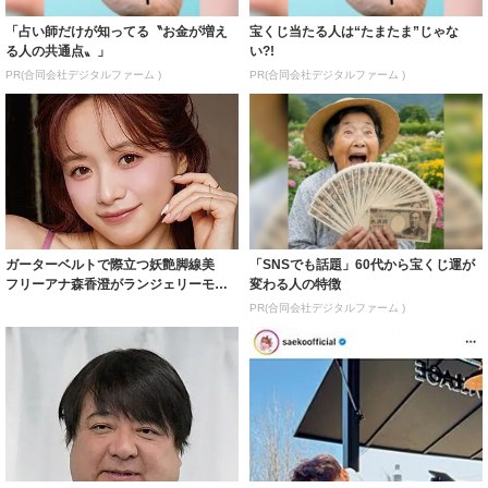
「占い師だけが知ってる〝お金が増え
宝くじ当たる人は“たまたま”じゃな
る人の共通点〟」
い?!
PR(合同会社デジタルファーム )
PR(合同会社デジタルファーム )
ガーターベルトで際立つ妖艶脚線美
「SNSでも話題」60代から宝くじ運が
フリーアナ森香澄がランジェリーモデ
変わる人の特徴
ルに ｢PE...
PR(合同会社デジタルファーム )