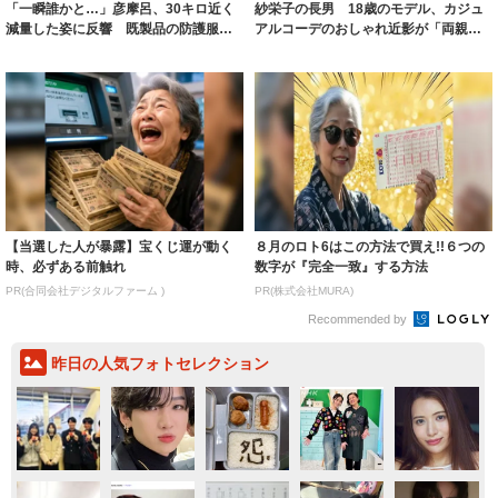
「一瞬誰かと…」彦摩呂、30キロ近く
紗栄子の長男 18歳のモデル、カジュ
減量した姿に反響 既製品の防護服が
アルコーデのおしゃれ近影が「両親の
着られると...
いいとこ取...
【当選した人が暴露】宝くじ運が動く
８月のロト6はこの方法で買え!!６つの
時、必ずある前触れ
数字が『完全一致』する方法
PR(合同会社デジタルファーム )
PR(株式会社MURA)
Recommended by
昨日の人気フォトセレクション