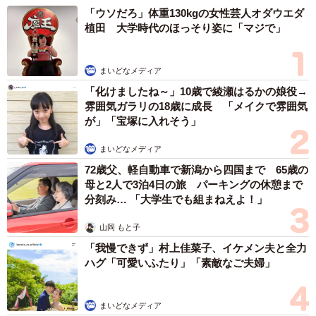
「ウソだろ」体重130kgの女性芸人オダウエダ
植田 大学時代のほっそり姿に「マジで」
まいどなメディア
「化けましたね～」10歳で綾瀬はるかの娘役→
雰囲気ガラリの18歳に成長 「メイクで雰囲気
が」「宝塚に入れそう」
まいどなメディア
72歳父、軽自動車で新潟から四国まで 65歳の
母と2人で3泊4日の旅 パーキングの休憩まで
分刻み… 「大学生でも組まねえよ！」
山岡 もと子
「我慢できず」村上佳菜子、イケメン夫と全力
ハグ「可愛いふたり」「素敵なご夫婦」
まいどなメディア