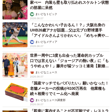
家ぺー 内装も壁も取り払われスケルトン状態
の部屋に呆然
まいどなトピック
2026.08.07
「こんなかわいい子おるん！？」大阪出身の
UHB26歳アナが話題…父は元プロ野球選手
「アイドルさんよりかわいい」「めちゃ爽や
か」
まいどなメディア
2026.08.07
世界一周中に3度も出会った運命的カップル
口では言えない「ジョージアの熱い夜」に「も
うやめぇや！」藤井が猛ツッコミ連発【新婚さ
ん】
まいどなニュース
2026.08.07
「国産マッチでもバズりたい」願いかなった！
老舗メーカーの投稿が4100万再生 他業種も
続々相乗りでミーム化へ発展
まいどなニュース調査部
2026.08.07
「即座に案内することが不可能です」レストラ