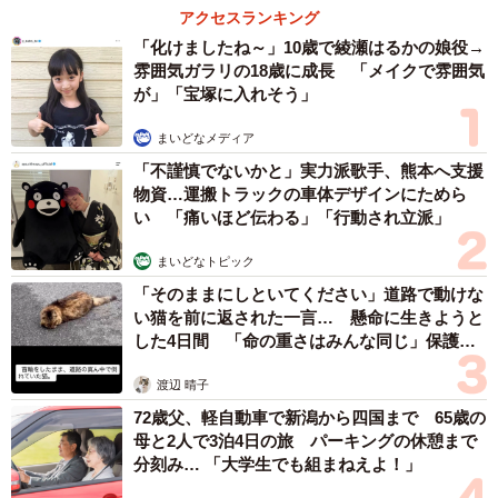
アクセスランキング
「化けましたね～」10歳で綾瀬はるかの娘役→
雰囲気ガラリの18歳に成長 「メイクで雰囲気
が」「宝塚に入れそう」
まいどなメディア
「不謹慎でないかと」実力派歌手、熊本へ支援
物資…運搬トラックの車体デザインにためら
い 「痛いほど伝わる」「行動され立派」
まいどなトピック
「そのままにしといてください」道路で動けな
い猫を前に返された一言… 懸命に生きようと
した4日間 「命の重さはみんな同じ」保護団
体代表の訴え
渡辺 晴子
72歳父、軽自動車で新潟から四国まで 65歳の
母と2人で3泊4日の旅 パーキングの休憩まで
分刻み… 「大学生でも組まねえよ！」