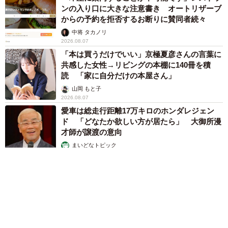
ンの入り口に大きな注意書き オートリザーブ
からの予約を拒否するお断りに賛同者続々
中将 タカノリ
2026.08.07
「本は買うだけでいい」京極夏彦さんの言葉に
共感した女性→リビングの本棚に140冊を積
読 「家に自分だけの本屋さん」
山岡 もと子
2026.08.07
愛車は総走行距離17万キロのホンダレジェン
ド 「どなたか欲しい方が居たら」 大御所漫
才師が譲渡の意向
まいどなトピック
2026.08.06