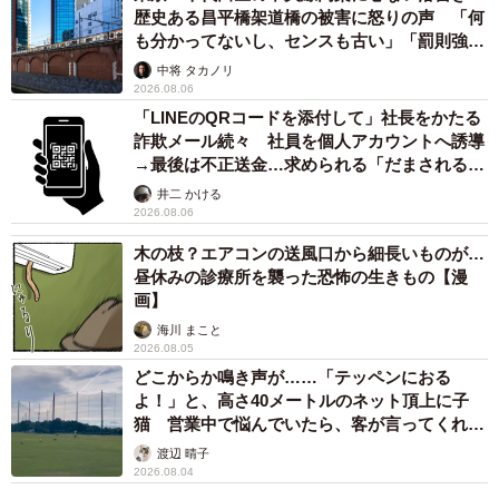
歴史ある昌平橋架道橋の被害に怒りの声 「何
も分かってないし、センスも古い」「罰則強化
して」
中将 タカノリ
2026.08.06
「LINEのQRコードを添付して」社長をかたる
詐欺メール続々 社員を個人アカウントへ誘導
→最後は不正送金…求められる「だまされる前
提」の対策
井二 かける
2026.08.06
木の枝？エアコンの送風口から細長いものが…
昼休みの診療所を襲った恐怖の生きもの【漫
画】
海川 まこと
2026.08.05
どこからか鳴き声が……「テッペンにおる
よ！」と、高さ40メートルのネット頂上に子
猫 営業中で悩んでいたら、客が言ってくれた
のは？
渡辺 晴子
2026.08.04