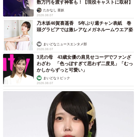
数万円を渡す神客も！【現役キャストに取材】
たかなし 亜妖
2026.08.07
乃木坂46賀喜遥香 5年ぶり週チャン表紙 巻
頭グラビアでは激レアなメガネルームウエア姿
まいどなニュースエンタメ部
2026.08.07
3児の母 43歳女優の肩見せコーデでファンざ
わざわ 「色っぽすぎて思わず二度見」「むっ
かしからずっと可愛い」
まいどなトピック
2026.08.07