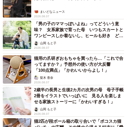
まいどなニュース
2026.08.07
「男の子のママっぽいよね」ってどういう意
味？ 女系家族で育った母 いつもスカートと
ワンピースしか着ないし、ヒールも好き どの
へんが…
山岡 もと子
2026.08.07
猫用の爪研ぎおもちゃを買ったら…「これで合
ってますか？」予想外の使い方が大反響
「100点満点」「かわいいからよし！」
梨木 香奈
2026.08.07
2歳半の長男と生後2カ月の次男の母 母子手帳
2冊をイラストでいっぱいに 見る人を楽しま
せる家族ストーリーに「かわいすぎる！」
山岡 もと子
2026.08.07
猫2匹が段ボール箱の取り合いで「ポコスカ猫