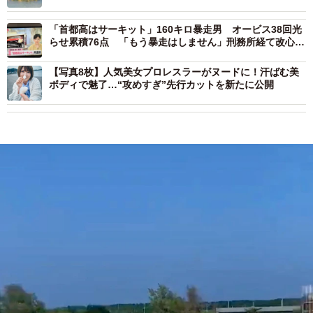
「首都高はサーキット」160キロ暴走男 オービス38回光
らせ累積76点 「もう暴走はしません」刑務所経て改心し
た理由とは
【写真8枚】人気美女プロレスラーがヌードに！汗ばむ美
ボディで魅了…“攻めすぎ”先行カットを新たに公開