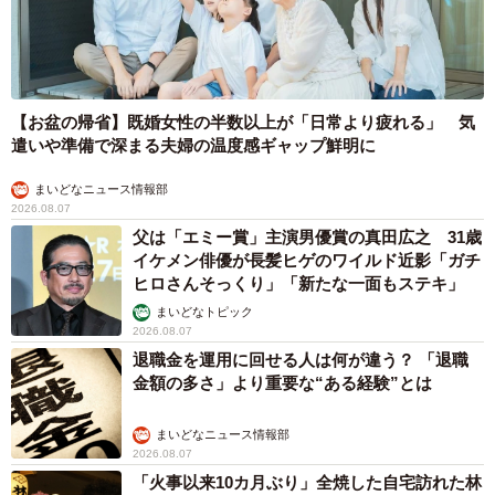
【お盆の帰省】既婚女性の半数以上が「日常より疲れる」 気
遣いや準備で深まる夫婦の温度感ギャップ鮮明に
まいどなニュース情報部
2026.08.07
父は「エミー賞」主演男優賞の真田広之 31歳
イケメン俳優が長髪ヒゲのワイルド近影「ガチ
ヒロさんそっくり」「新たな一面もステキ」
まいどなトピック
2026.08.07
退職金を運用に回せる人は何が違う？ 「退職
金額の多さ」より重要な“ある経験”とは
まいどなニュース情報部
2026.08.07
「火事以来10カ月ぶり」全焼した自宅訪れた林