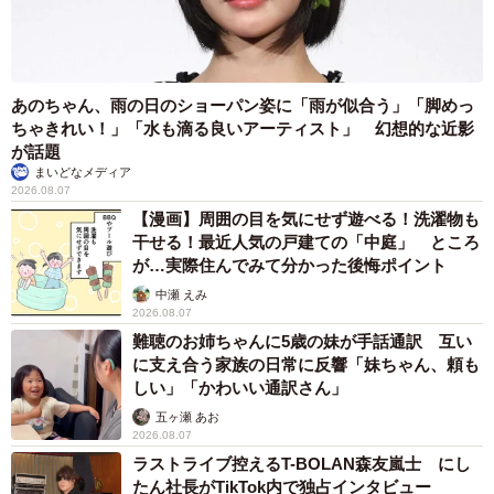
あのちゃん、雨の日のショーパン姿に「雨が似合う」「脚めっ
ちゃきれい！」「水も滴る良いアーティスト」 幻想的な近影
が話題
まいどなメディア
2026.08.07
【漫画】周囲の目を気にせず遊べる！洗濯物も
干せる！最近人気の戸建ての「中庭」 ところ
が…実際住んでみて分かった後悔ポイント
中瀬 えみ
2026.08.07
難聴のお姉ちゃんに5歳の妹が手話通訳 互い
に支え合う家族の日常に反響「妹ちゃん、頼も
しい」「かわいい通訳さん」
五ヶ瀬 あお
2026.08.07
ラストライブ控えるT-BOLAN森友嵐士 にし
たん社長がTikTok内で独占インタビュー