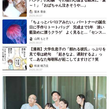
パンチ」の応酬 その後の心温まる結末に「愛
～！」「おばちゃん泣きそうや…」
梨木 香奈
2026.08.07
「ちょっとババロアみたい」パートナーの誕生
日に手作りトートバッグ 完成まで1年 淡い
藍染めに漂うクラゲ よく見ると…「センスす
ごい」
山岡 もと子
2026.08.07
【漫画】大学生息子の「頼れる彼氏」っぷりを
見て母は絶句 「起きなよ、遅刻するよ」っ
て…あなた毎朝私が起こしてますけど？笑
松波 穂乃圭
2026.08.07