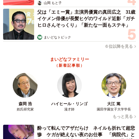
山岡 もと子
父は「エミー賞」主演男優賞の真田広之 31歳
イケメン俳優が長髪ヒゲのワイルド近影「ガチ
ヒロさんそっくり」「新たな一面もステキ」
まいどなトピック
６位以降を見る
まいどなファミリー
（新着記事順）
森岡 浩
ハイヒール・リンゴ
大江 篤
姓氏研究家
漫才師
園田学園女子大学学長
もっと見る
酔って転んでアザだらけ ネイルも折れて超悲
惨 ケガが絶えない夜のお仕事 「病院代」と