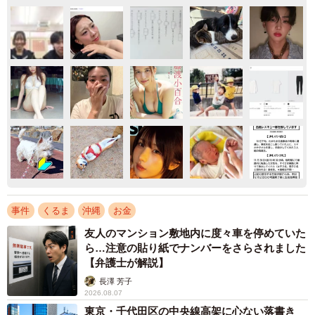
事件
くるま
沖縄
お金
友人のマンション敷地内に度々車を停めていた
ら…注意の貼り紙でナンバーをさらされました
【弁護士が解説】
長澤 芳子
2026.08.07
東京・千代田区の中央線高架に心ない落書き