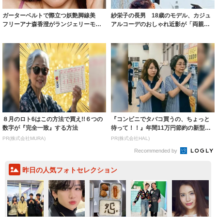
ガーターベルトで際立つ妖艶脚線美
紗栄子の長男 18歳のモデル、カジュ
フリーアナ森香澄がランジェリーモデ
アルコーデのおしゃれ近影が「両親の
ルに ｢PE...
いいとこ取...
８月のロト6はこの方法で買え!!６つの
『コンビニでタバコ買うの、ちょっと
数字が『完全一致』する方法
待って！！』年間11万円節約の新型タ
バコ
PR(株式会社MURA)
PR(株式会社HAL)
Recommended by
昨日の人気フォトセレクション