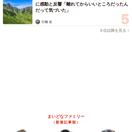
「人生こそがバラエティー」 マレーシア移住を報告した菊地亜
美 子どもの教育考え「小学校へ入学するこのタイミングで挑
戦」
まいどなトピック
2026.08.06
京都駅をぶらぶら→ホームの隅に何やら「ドロ
ン」のポーズをする忍者 この暑い中いったい
なぜ？ 近づいてみたら… 「見つかるなんて
未熟」
中将 タカノリ
2026.08.06
「明日ひま？」 知り合いから唐突なメッセー
ジ 用件次第で断ることもできる賢い返信文と
は？【漫画】
海川 まこと
2026.08.06
飼い主が食べているヨーグルトをもらえなかっ
た犬さん、爆裂に拗ねた顔がかわいすぎ「鼻息