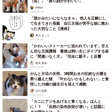
数 新幹線・高速バスの「使い分け」が鮮明に
まいどなニュース情報部
2026.08.06
1歳息子が腕を亜脱臼 「奥さん、専業主婦な
のに」と夫の後輩から一言 母は泣きながら対
応し必死だった 何年もたった今もたまに思い
出し…
山岡 もと子
2026.08.06
子どもの学校外の学習時間が11年で2割減少
「家庭学習0分層」が約半数に達する深刻な実
態と広がる学習格差
まいどなニュース情報部
2026.08.06
「事故物件」という言葉のイメージにとらわれ
ていませんか？ 不動産業者が語る「物件の可
能性」を閉ざさないために必要なこと
平藤 清刀
2026.08.06
もしかすると「下山ダッシュ」 リニア中央新