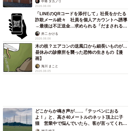
アクセスランキング
「不謹慎でないかと」実力派歌手、熊本へ支援
物資…運搬トラックの車体デザインにためら
い 「痛いほど伝わる」「行動され立派」
まいどなトピック
「そのままにしといてください」道路で動けな
い猫を前に返された一言… 懸命に生きようと
した4日間 「命の重さはみんな同じ」保護団
体代表の訴え
渡辺 晴子
72歳父、軽自動車で新潟から四国まで 65歳の
母と2人で3泊4日の旅 パーキングの休憩まで
分刻み… 「大学生でも組まねえよ！」
山岡 もと子
83歳父が骨折で入院 ３カ月の病院生活があま
りに退屈で「画用紙と色鉛筆持ってこい！」→
スケッチブックを見た家族が仰天「これ、売れ
ますよ…」