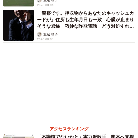
中将 タカノリ
「これ全部長野県」海外のような絶景ショット
に感動と反響「離れてからいいところだったん
だって気づいた」
行橋 友
６位以降を見る
まいどなファミリー
（新着記事順）
森岡 浩
ハイヒール・リンゴ
大江 篤
姓氏研究家
漫才師
園田学園女子大学学長
もっと見る
愛車は総走行距離17万キロのホンダレジェン
ド 「どなたか欲しい方が居たら」 大御所漫