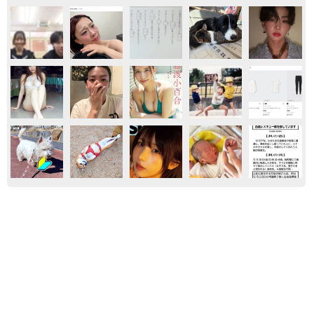
事件
くるま
沖縄
お金
東京・千代田区の中央線高架に心ない落書き
歴史ある昌平橋架道橋の被害に怒りの声 「何
も分かってないし、センスも古い」「罰則強化
して」
中将 タカノリ
2026.08.06
「LINEのQRコードを添付して」社長をかたる