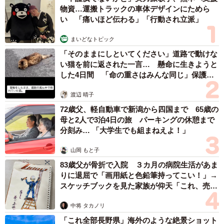
才師が譲渡の意向
まいどなトピック
2026.08.06
【漫画】「高い家賃を払えるのに、まだ欲し
い？」高級レジデンスの七夕飾り、書かれた願
い事にびっくり 人の欲には終わりがないのか
松波 穂乃圭
2026.08.06
大河出演の39歳俳優 真夏の海で赤銅色の肉体
美を連投 「バッキバキだな」「ばり渋いで
す」
まいどなトピック
2026.08.06