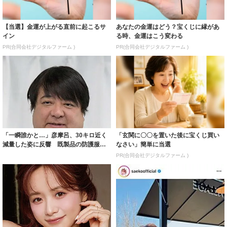
【当選】金運が上がる直前に起こるサ
あなたの金運はどう？宝くじに縁があ
イン
る時、金運はこう変わる
PR(合同会社デジタルファーム )
PR(合同会社デジタルファーム )
「一瞬誰かと…」彦摩呂、30キロ近く
「玄関に〇〇を置いた後に宝くじ買い
減量した姿に反響 既製品の防護服が
なさい」簡単に当選
着られると...
PR(合同会社デジタルファーム )