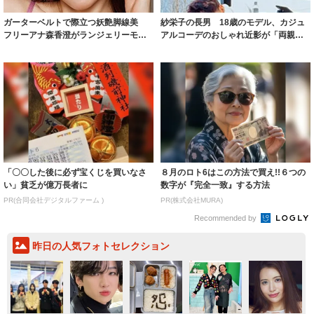
ガーターベルトで際立つ妖艶脚線美
紗栄子の長男 18歳のモデル、カジュ
フリーアナ森香澄がランジェリーモデ
アルコーデのおしゃれ近影が「両親の
ルに ｢PE...
いいとこ取...
「〇〇した後に必ず宝くじを買いなさ
８月のロト6はこの方法で買え!!６つの
い」貧乏が億万長者に
数字が『完全一致』する方法
PR(合同会社デジタルファーム )
PR(株式会社MURA)
Recommended by
昨日の人気フォトセレクション