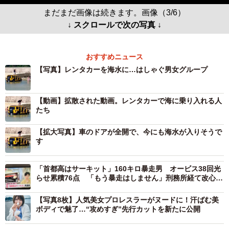
まだまだ画像は続きます。画像（3/6）
↓ スクロールで次の写真 ↓
おすすめニュース
【写真】レンタカーを海水に…はしゃぐ男女グループ
【動画】拡散された動画。レンタカーで海に乗り入れる人
たち
【拡大写真】車のドアが全開で、今にも海水が入りそうで
す
「首都高はサーキット」160キロ暴走男 オービス38回光
らせ累積76点 「もう暴走はしません」刑務所経て改心し
た理由とは
【写真8枚】人気美女プロレスラーがヌードに！汗ばむ美
ボディで魅了…“攻めすぎ”先行カットを新たに公開