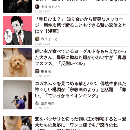
誰も求めていない職場の「謎マナー」、「過剰な挨拶」や「お
土産配り」を抑えた1位は？ やめられない理由は「周りの目」
まいどなデータ
2026.08.06
自転車通行可の歩道 電動キックボードで走行
中、小学生とあわや衝突！ 「歩道走行は道交
法違反でしょ」と指摘されました【弁護士が解
説】
長澤 芳子
2026.08.06
タイの電車の中で見た優先席のマーク 子ど
も、妊娠、けが人、お年寄り… 一つだけ謎の
ものが！？「だから黄色なんですね」
中将 タカノリ
2026.08.06
【物価高が直撃】お盆帰省「予定なし」が約半