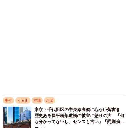
詐欺メール続々 社員を個人アカウントへ誘導
→最後は不正送金…求められる「だまされる前
提」の対策
井二 かける
2026.08.06
木の枝？エアコンの送風口から細長いものが…
昼休みの診療所を襲った恐怖の生きもの【漫
画】
海川 まこと
2026.08.05
どこからか鳴き声が……「テッペンにおる
よ！」と、高さ40メートルのネット頂上に子
猫 営業中で悩んでいたら、客が言ってくれた
のは？
渡辺 晴子
2026.08.04
「警察です。押収物からあなたのキャッシュカ
ードが」住所も生年月日も一致 心臓が止まり
そうな恐怖 巧妙な詐欺電話 どう対処すれ
ば…
渡辺 晴子
2026.08.04