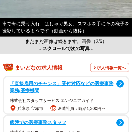
車で海に乗り入れ、はしゃぐ男女。スマホを手にその様子を
撮影しているようです（動画から抜粋）
まだまだ画像は続きます。画像（2/6）
↓ スクロールで次の写真 ↓
まいどなの求人情報
求人情報一覧へ
「直接雇用のチャンス」受付対応などの医療事務
業務/医療機関
株式会社スタッフサービス エンジニアガイド
兵庫県 宝塚市
派遣社員：時給1,300円～
病院での医療事務スタッフ