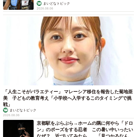
ん坊な元保護猫 最後は飼い主にダイブする姿
に「間違いなく犬」「完全に親子」と反響
梨木 香奈
2026.08.06
がんと片目の失明、3時間おきの壮絶な介護を
乗り越えた猫 「叶わないかもしれない」と覚
悟した19歳の誕生日を迎えて感動
古川 諭香
2026.08.06
「カニにアジをあげると青くなる」ほんと
に！？ 「自然の染色技術が凄い」と話題に
その理由とは…？
竹中 友一（RinToris）
2026.08.06