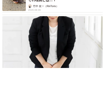
幹線の長野県駅 在来線との乗り継ぎなし→な
ら走れば間に合うんじゃない？ 惜しい位置関
係が反響
中将 タカノリ
2026.08.06
「なんじゃこりゃ！」「ロボ？」大阪・梅田に
そびえる物体の正体は？ 昭和の遺産を調査し
てみた結果…
太田 浩子
2026.08.06
エジプトで自撮りしていたら、ガイドが「撮り
ますよ！」→ノリノリでポーズを取っていた
ら……スマホを返してもらえない 「日本人は
カモ代表かも」「私は6時間で3万円払った」
宮前 晶子
2026.08.06