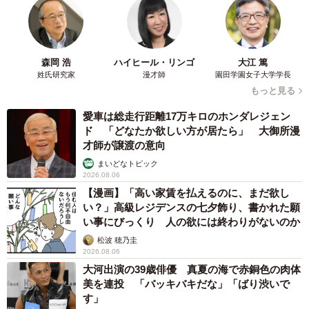
フスフス」「反則レベル」
椎名 碧
2026.08.06
コガネムシを見つめる猫とパパ、偶然生まれた
神々しい構図が「宗教画のよう」と話題 「尊
い」「ていうかライオンキング」
梨木 香奈
2026.08.06
髪をバッサリと切った飼い主が帰宅すると→愛
犬たちの反応に「ワンコ様でも戸惑うのね
（笑）」「困り顔がかわいい」
ANNA
2026.08.06
「誰かみたいにならなきゃ」 他人を正解にし
て生きてきた母親 自己主張が苦手な娘に教わ
った大切なこと【漫画】
海川 まこと
2026.08.06
「かわいいストーカーに追われています」甘え