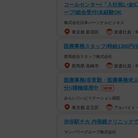
コールセンター/「入社祝い金5
ープ/総合受付/未経験OK
株式会社日本パーソナルビジネス
東京都 新宿区
派遣社員：時給
医療事務スタッフ/時給1300円
群馬総合スタッフ株式会社
群馬県 高崎市
派遣社員：時
医療事務/非常勤・医療事務求人
分!/積極採用中
NEW
みらいリハビリテーション病院
東京都 足立区
アルバイト・
渋谷駅チカ 内視鏡クリニック
マンパワーグループ株式会社