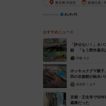
東京都 渋谷区
派遣社員：時
Sponsored by
おすすめニュース
「許せない！」タバ
館 「もう野外展示
伊藤 大介
ホッキョクグマ親子
田の水族館が給水バ
茶良野 くま子
京都・壬生寺で50
蔵庫だった