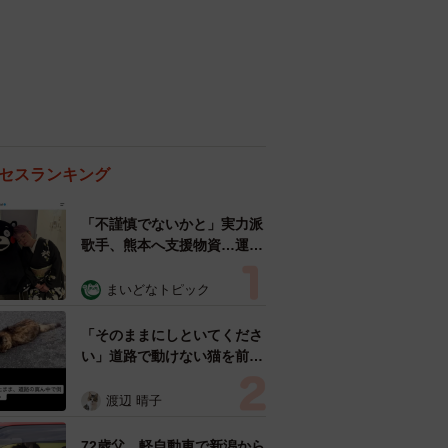
セスランキング
「不謹慎でないかと」実力派
歌手、熊本へ支援物資…運搬
トラックの車体デザインにた
めらい 「痛いほど伝わる」
まいどなトピック
「行動され立派」
「そのままにしといてくださ
い」道路で動けない猫を前に
返された一言… 懸命に生き
ようとした4日間 「命の重
渡辺 晴子
さはみんな同じ」保護団体代
表の訴え
72歳父、軽自動車で新潟から