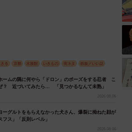
生きる
京都
水族館
いきもの
街ネタ
鉄板／いい話
ホームの隅に何やら「ドロン」のポーズをする忍者 こ
ぜ？ 近づいてみたら… 「見つかるなんて未熟」
2026.08.06
ヨーグルトをもらえなかった犬さん、爆裂に拗ねた顔が
スフス」「反則レベル」
2026.08.06