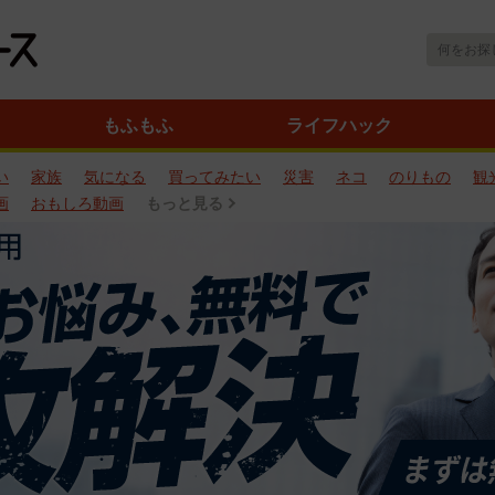
もふもふ
ライフハック
い
家族
気になる
買ってみたい
災害
ネコ
のりもの
観
画
おもしろ動画
もっと見る