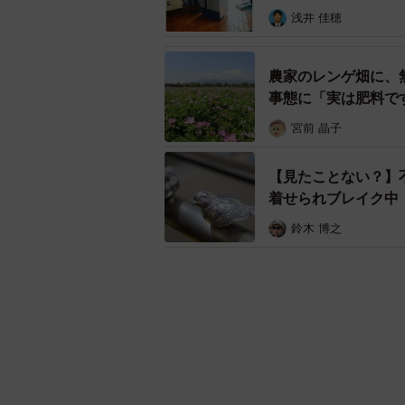
浅井 佳穂
農家のレンゲ畑に、
事態に「実は肥料で
宮前 晶子
【見たことない？】
着せられブレイク中
鈴木 博之