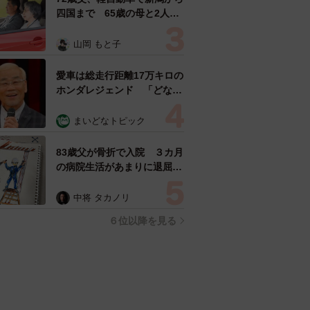
四国まで 65歳の母と2人で
3泊4日の旅 パーキングの休
憩まで分刻み… 「大学生で
山岡 もと子
も組まねえよ！」
愛車は総走行距離17万キロの
ホンダレジェンド 「どなた
か欲しい方が居たら」 大御
所漫才師が譲渡の意向
まいどなトピック
83歳父が骨折で入院 ３カ月
の病院生活があまりに退屈で
「画用紙と色鉛筆持ってこ
い！」→スケッチブックを見
中将 タカノリ
た家族が仰天「これ、売れま
６位以降を見る
すよ…」