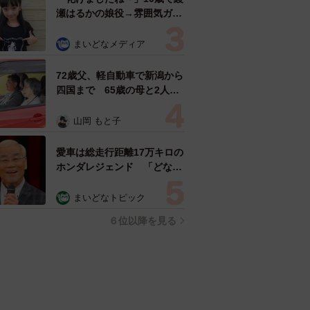
瀬はるかの娘役→雰囲気ガラ
リの18歳に成長 「メイクで
雰囲気が」「宝塚に入れそ
まいどなメディア
う」
72歳父、軽自動車で新潟から
四国まで 65歳の母と2人で
3泊4日の旅 パーキングの休
憩まで分刻み… 「大学生で
山岡 もと子
も組まねえよ！」
愛車は総走行距離17万キロの
ホンダレジェンド 「どなた
か欲しい方が居たら」 大御
所漫才師が譲渡の意向
まいどなトピック
６位以降を見る