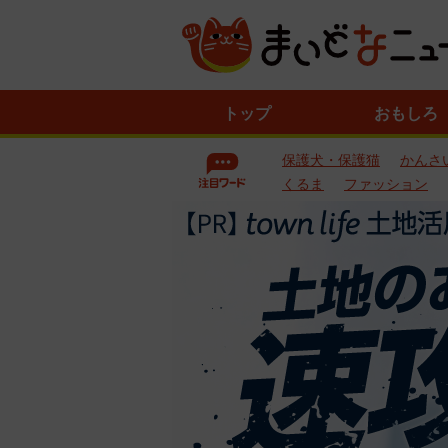
ニ
トップ
おもしろ
ュ
ー
保護犬・保護猫
かんさ
ス
一
くるま
ファッション
覧