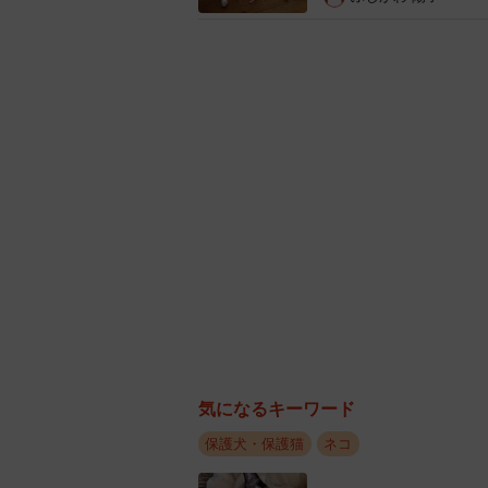
ってしまいます。ご飯をどうぞ、お
い存在に、心を寄せることができる
わたしの「とくべつ」
そんな心春ちゃんに転機が訪れたのが
加することになったのです。そこに
猫と暮らしたいね」と、ペット可の
な子がいるのかを見ていました。
そこにスタッフが「抱っこできる子
ゃんは初めて会う人なのに、D家の
すが、ここまでしがみつくことはほ
っているかのよう。しがみつかれた
気になるキーワード
保護犬・保護猫
ネコ