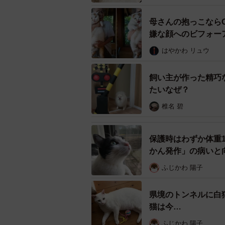
母さんの抱っこなら
嫌な顔へのビフォー
はやかわ リュウ
飼い主が作った精巧
たいなぜ？
椎名 碧
保護時はわずか体重
かん発作」の病いと
ふじかわ 陽子
安心した様子で眠る心春ちゃん。工場で暮ら
県境のトンネルに白
猫は今…
それに工場でもシェルターでも子猫
ふじかわ 陽子