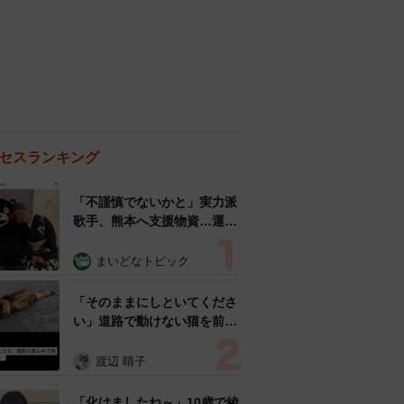
セスランキング
「不謹慎でないかと」実力派
歌手、熊本へ支援物資…運搬
トラックの車体デザインにた
めらい 「痛いほど伝わる」
まいどなトピック
「行動され立派」
「そのままにしといてくださ
い」道路で動けない猫を前に
返された一言… 懸命に生き
ようとした4日間 「命の重
渡辺 晴子
さはみんな同じ」保護団体代
表の訴え
「化けましたね～」10歳で綾