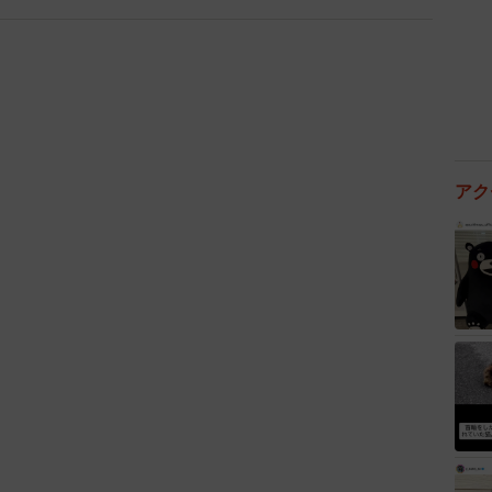
もちゃもどうぞ。心春ちゃんは目の前にいる自分より弱
女の子でした。
、2022年1月のこと。高槻ねこの会の定例譲渡会に参
訪れたのが、京都府南部で暮らすD夫妻です。「いつか
アク
マンションに引越したばかり。今回の譲渡会では、どん
ですよ」と心春ちゃんを推薦してくれたのです。心春ち
お母さんにしがみつきました。元々抱っこは好きなので
とんどありません。まるで、「いっしょに帰ろう」と言
お母さんの心は揺れます。