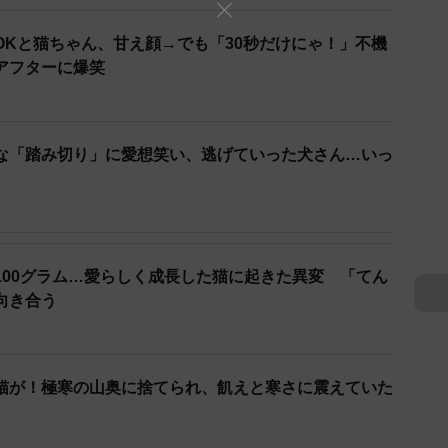
OKと猫ちゃん、甘え顔→でも「30秒だけにゃ！」不機
アフターに爆笑
な「踏み切り」に愛想笑い、逃げていった犬さん…いっ
100グラム…愛らしく成長した猫に起きた異変 「てん
向き合う
2/7
していたころは日中騒音が酷かったので、ゆっくりお昼寝はできま
せんでした
猫が！極寒の山奥に捨てられ、飢えと寒さに震えていた
や若い猫が仲間に加わると、心春ちゃんはつい色々と譲