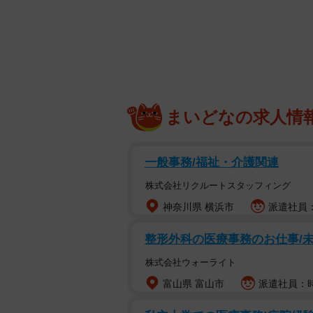
トライアル初日の心春ちゃん
京都府南部の麦わら猫の心春（こは
んです。もっと遠くが見たくて、お
色を楽しみます。
まいどなの求人情
彼女は9歳まで、こんな広い世界が
大きな音のする工場と多くの猫と暮
一般事務/福祉・介護関連
くて、お友達がたくさんいたんです
株式会社リクルートスタッフィング
神奈川県 横浜市
派遣社員：
仲間と過ごした9年間
整形外科の医療事務のお仕事/未経
賑やかでそれなりに幸せだった工場
ものがありました。それは「特別」
株式会社ウォーライト
爺さんただ一人。一人で十数匹の猫
富山県 富山市
派遣社員：時
仲間と争奪戦になっていました。