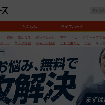
もふもふ
ライフハック
い
家族
気になる
買ってみたい
災害
ネコ
ビフォーアフ
アート
ウェブ漫画
おもしろ動画
ともに生きる
イヌ
もっ