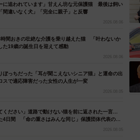
ーに追われています」甘えん坊な元保護猫 最後は飼い
「間違いなく犬」「完全に親子」と反響
2026.08.06
3時間おきの壮絶な介護を乗り越えた猫 「叶わないか
した19歳の誕生日を迎えて感動
2026.08.06
りぼっちだった「耳が聞こえないシニア猫」と運命の出
ロスで適応障害だった女性の人生が一変
2026.08.05
てください」道路で動けない猫を前に返された一言…
た4日間 「命の重さはみんな同じ」保護団体代表の訴
2026.08.05