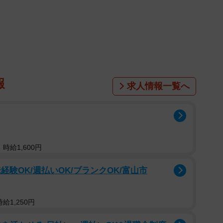
1/7
の様子。「ずっとのこの家にいましたよ」って雰囲気
る）ちゃんは、ベランダからお外を眺めるのが大好きな
父さんの肩に乗ったりお母さんに抱っこしてもらって景
報
求人情報一覧へ
あるとは知りませんでした。それまでの彼女の世界は、
らすシェルターだけ。もちろん工場もシェルターも楽し
よ。
時給1,600円
験OK/週払いOK/ブランクOK/富山市
とシェルターの暮らしですが、心春ちゃんには足りない
というもの。工場ではお世話をしてくれていたのは、お
のお世話をしていましたから、お爺さんのお膝はいつも
給1,250円