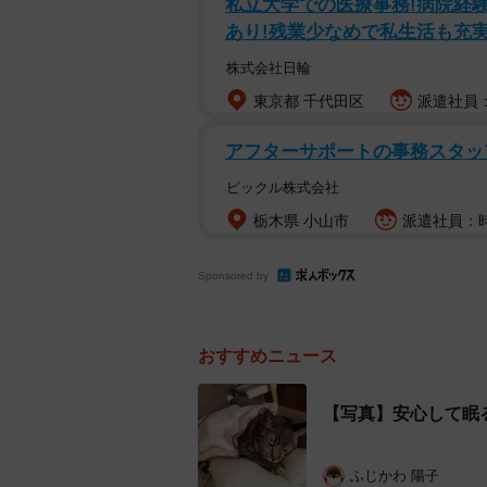
私立大学での医療事務!病院経験
あり!残業少なめで私生活も充
お爺さんが工場を定年退職する202
の会」のシェルター「ねこのおうち
株式会社日輪
特別な人ではありませんでした。み
東京都 千代田区
派遣社員：
くれるけれど、心春ちゃんのお父さ
アフターサポートの事務スタ
ピックル株式会社
栃木県 小山市
派遣社員：時
Sponsored by
おすすめニュース
【写真】安心して眠
ふじかわ 陽子