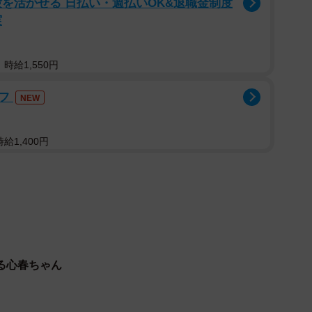
を活かせる 日払い・週払いOK&退職金制度
実
1年春に、心春ちゃんと仲間たちは保護猫団体「高槻ねこ
」へ。ここでもお世話をしてくれるのは、心春ちゃんの
んなのスタッフさん。工場のお爺さん以上に優しくして
時給1,550円
んでもお母さんでもありません。
ッフ
NEW
給1,400円
る心春ちゃん