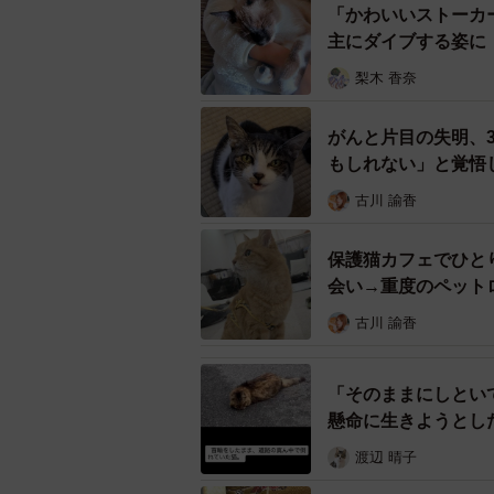
「かわいいストーカ
主にダイブする姿に
梨木 香奈
がんと片目の失明、
もしれない」と覚悟
古川 諭香
保護猫カフェでひと
会い→重度のペット
古川 諭香
「そのままにしとい
懸命に生きようとし
え
渡辺 晴子