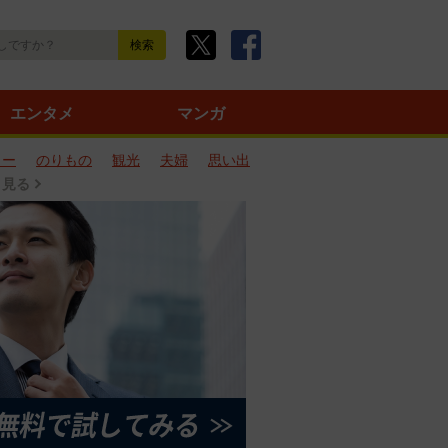
エンタメ
マンガ
ター
のりもの
観光
夫婦
思い出
と見る