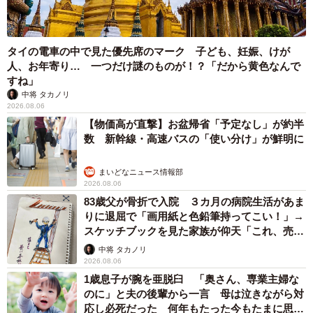
タイの電車の中で見た優先席のマーク 子ども、妊娠、けが
人、お年寄り… 一つだけ謎のものが！？「だから黄色なんで
すね」
中将 タカノリ
2026.08.06
【物価高が直撃】お盆帰省「予定なし」が約半
数 新幹線・高速バスの「使い分け」が鮮明に
まいどなニュース情報部
2026.08.06
83歳父が骨折で入院 ３カ月の病院生活があま
りに退屈で「画用紙と色鉛筆持ってこい！」→
スケッチブックを見た家族が仰天「これ、売れ
ますよ…」
中将 タカノリ
2026.08.06
1歳息子が腕を亜脱臼 「奥さん、専業主婦な
のに」と夫の後輩から一言 母は泣きながら対
応し必死だった 何年もたった今もたまに思い