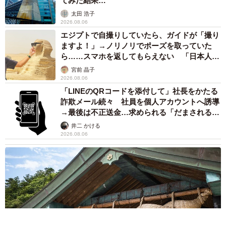
てみた結果…
太田 浩子
2026.08.06
エジプトで自撮りしていたら、ガイドが「撮り
ますよ！」→ノリノリでポーズを取っていた
ら……スマホを返してもらえない 「日本人は
カモ代表かも」「私は6時間で3万円払った」
宮前 晶子
2026.08.06
「LINEのQRコードを添付して」社長をかたる
詐欺メール続々 社員を個人アカウントへ誘導
→最後は不正送金…求められる「だまされる前
提」の対策
井二 かける
2026.08.06