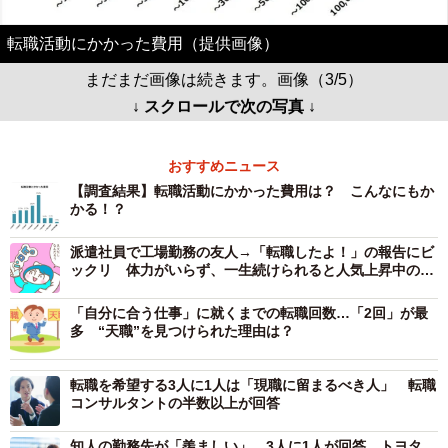
転職活動にかかった費用（提供画像）
まだまだ画像は続きます。画像（3/5）
↓ スクロールで次の写真 ↓
おすすめニュース
【調査結果】転職活動にかかった費用は？ こんなにもか
かる！？
派遣社員で工場勤務の友人→「転職したよ！」の報告にビ
ックリ 体力がいらず、一生続けられると人気上昇中の職
業と聞き納得
「自分に合う仕事」に就くまでの転職回数…「2回」が最
多 “天職”を見つけられた理由は？
転職を希望する3人に1人は「現職に留まるべき人」 転職
コンサルタントの半数以上が回答
知人の勤務先が「羨ましい」…3人に1人が回答 トヨタ、