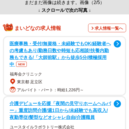
まだまだ画像は続きます。画像（2/5）
↓ スクロールで次の写真 ↓
まいどなの求人情報
求人情報一覧へ
医療事務・受付/無資格・未経験でもOK/経験者へ
の考慮もあり/勤務日数や時短も応相談!扶養内勤
務もできる/「大師前駅」から徒歩5分/積極採用
中
NEW
福寿会クリニック
東京都 足立区
アルバイト・パート：時給1,226円～
介護デビューを応援「夜間の見守りホームヘルパ
ー」重度訪問介護/週1日から/未経験でも高収入/
夜勤専従/髪型などオシャレ自由/介護職員
ユースタイルラボラトリー株式会社