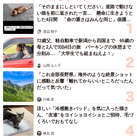
「そのままにしといてください」道路で動けな
い猫を前に返された一言… 懸命に生きようと
した4日間 「命の重さはみんな同じ」保護団
体代表の訴え
渡辺 晴子
72歳父、軽自動車で新潟から四国まで 65歳の
母と2人で3泊4日の旅 パーキングの休憩まで
分刻み… 「大学生でも組まねえよ！」
山岡 もと子
「これ全部長野県」海外のような絶景ショット
に感動と反響「離れてからいいところだったん
だって気づいた」
行橋 友
涼しい「冷感敷きパッド」を気に入った猫さ
ん、”友達”をヨイショヨイショとご招待、毛づ
くろいでおもてなし
椎名 碧