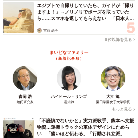
エジプトで自撮りしていたら、ガイドが「撮り
ますよ！」→ノリノリでポーズを取っていた
ら……スマホを返してもらえない 「日本人は
カモ代表かも」「私は6時間で3万円払った」
宮前 晶子
６位以降を見る
まいどなファミリー
（新着記事順）
森岡 浩
ハイヒール・リンゴ
大江 篤
姓氏研究家
漫才師
園田学園女子大学学長
もっと見る
「不謹慎でないかと」実力派歌手、熊本へ支援
物資…運搬トラックの車体デザインにためら
い 「痛いほど伝わる」「行動され立派」