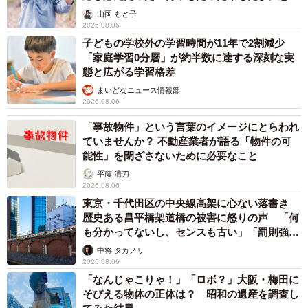
出し…
山岡 もと子
2026.08.06
子どもの学校外の学習時間が11年で2割減少
「家庭学習0分層」が約半数に達する深刻な実
態と広がる学習格差
まいどなニュース情報部
2026.08.06
「事故物件」という言葉のイメージにとらわれ
ていませんか？ 不動産業者が語る「物件の可
能性」を閉ざさないために必要なこと
平藤 清刀
2026.08.06
東京・千代田区の中央線高架に心ない落書き
歴史ある昌平橋架道橋の被害に怒りの声 「何
も分かってないし、センスも古い」「罰則強化
して」
中将 タカノリ
2026.08.06
「なんじゃこりゃ！」「ロボ？」大阪・梅田に
そびえる物体の正体は？ 昭和の遺産を調査し