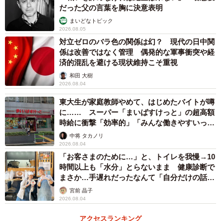
だった父の言葉を胸に決意表明
まいどなトピック
2026.08.05
対立ゼロのバラ色の関係は幻？ 現代の日中関
係は改善ではなく管理 偶発的な軍事衝突や経
済的混乱を避ける現状維持こそ重視
和田 大樹
2026.08.04
東大生が家庭教師やめて、はじめたバイトが噂
に…… スーパー「まいばすけっと」の超高額
時給に衝撃「効率的」「みんな働きやすいって
言ってる」
中将 タカノリ
2026.08.04
「お客さまのために…」と、トイレを我慢→10
時間以上も「水分」とらないまま 健康診断で
まさか…手遅れだったなんて「自分だけの話で
はなく、日本中で起きている問題では？」
宮前 晶子
2026.08.04
アクセスランキング