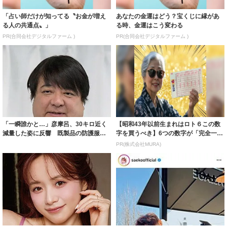
「占い師だけが知ってる〝お金が増え
あなたの金運はどう？宝くじに縁があ
る人の共通点〟」
る時、金運はこう変わる
PR(合同会社デジタルファーム )
PR(合同会社デジタルファーム )
「一瞬誰かと…」彦摩呂、30キロ近く
【昭和43年以前生まれはロト６この数
減量した姿に反響 既製品の防護服が
字を買うべき】6つの数字が「完全一
着られると...
致」する方...
PR(株式会社MURA)