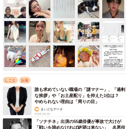
しごと
お金
誰も求めていない職場の「謎マナー」、「過剰
な挨拶」や「お土産配り」を抑えた1位は？
やめられない理由は「周りの目」
まいどなデータ
2026.08.06
「ソナチネ」出演の55歳俳優が事故で大けが
「戦いを諦めなければ絶望は来ない」 名悪役