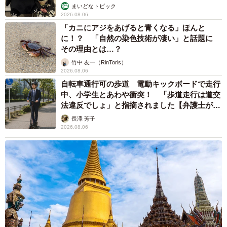
まいどなトピック
2026.08.06
「カニにアジをあげると青くなる」ほんと
に！？ 「自然の染色技術が凄い」と話題に
その理由とは…？
竹中 友一（RinToris）
2026.08.06
自転車通行可の歩道 電動キックボードで走行
中、小学生とあわや衝突！ 「歩道走行は道交
法違反でしょ」と指摘されました【弁護士が解
説】
長澤 芳子
2026.08.06