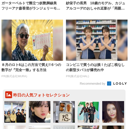
ガーターベルトで際立つ妖艶脚線美
紗栄子の長男 18歳のモデル、カジュ
フリーアナ森香澄がランジェリーモデ
アルコーデのおしゃれ近影が「両親の
ルに ｢PE...
いいとこ取...
８月のロト6はこの方法で買え!!６つの
コンビニで買うのは損！たばこ税なし
数字が『完全一致』する方法
の新型タバコが爆売れ中
PR(株式会社MURA)
PR(株式会社HAL)
Recommended by
昨日の人気フォトセレクション