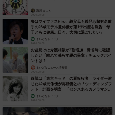
海川 まこと
2026.08.08
夫はマイファスHiro、義父母も義兄も超有名歌
手の28歳モデル兼俳優が第1子出産を報告「母
子ともに健康…日々、大切に過ごしたい」
まいどなトピック
2026.08.08
お盆明けは介護相談が3割増加 帰省時に確認
したい「離れて暮らす親の異変」チェックポイ
ントは？
まいどなニュース情報部
2026.08.08
両親は「東京キッド」の看板役者 ライダー演
じた42歳元俳優が再婚妻との「ウエディングフ
ォト」計画を明言 「センスあるカメラマン求
む」
まいどなトピック
2026.08.08