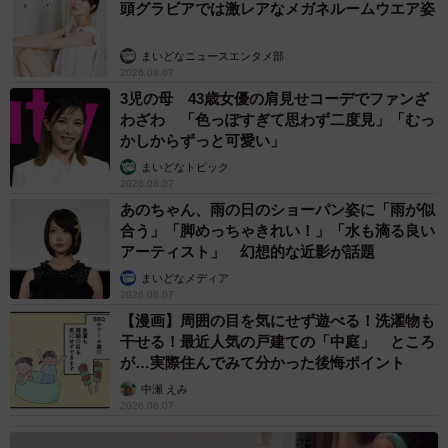
頭グラビアでは激レアなメガネルームウエア姿
— でんか (@K_theHermit)
May 9, 2023
【でんかさん情報まとめ】
まいどなニュースエンタメ部
2026.08.07
◇Twitter｜
@K_theHermit
3児の母 43歳女優の肩見せコーデでファンざ
◇Instagram｜
https://www.instagram.com/denka_hermit
わざわ 「色っぽすぎて思わず二度見」「むっ
◇HP｜
https://k-hermit.com/
かしからずっと可愛い」
◇
写真集「ヤドカリのグラビア」
まいどなトピック
2026.08.07
あのちゃん、雨の日のショーパン姿に「雨が似
合う」「脚めっちゃきれい！」「水も滴る良い
アーティスト」 幻想的な近影が話題
まいどなメディア
2026.08.07
【漫画】周囲の目を気にせず遊べる！洗濯物も
干せる！最近人気の戸建ての「中庭」 ところ
が…実際住んでみて分かった後悔ポイント
中瀬 えみ
2026.08.07