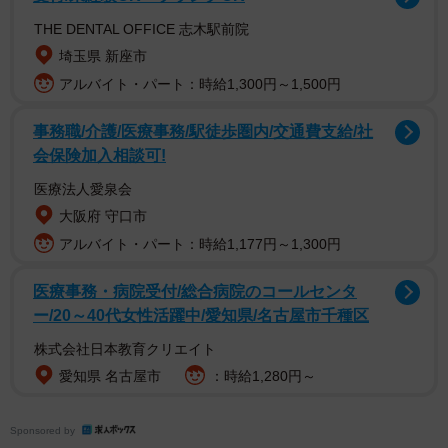
THE DENTAL OFFICE 志木駅前院
埼玉県 新座市
アルバイト・パート：時給1,300円～1,500円
事務職/介護/医療事務/駅徒歩圏内/交通費支給/社
会保険加入相談可!
医療法人愛泉会
「神秘的すぎます♪」
大阪府 守口市
「スゴっ！！蛍光グリーン」
アルバイト・パート：時給1,177円～1,300円
「昔こんな感じの暗いところで光る昆虫のオモチャ持って
たな…」
医療事務・病院受付/総合病院のコールセンタ
ー/20～40代女性活躍中/愛知県/名古屋市千種区
など多くの人がこの写真に魅了されました。投稿した、
株式会社日本教育クリエイト
でんかさんにこの生物を見つけた時のことをお聞きしまし
愛知県 名古屋市
：時給1,280円～
た。
Sponsored by
沖縄県の磯で発見 「実物はより美しかったで