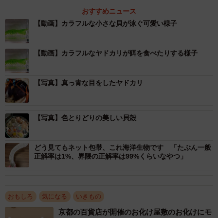
す」
おすすめニュース
【動画】カラフルな小さな貝が泳ぐ可愛い様子
――発見した時のことを教えてください。
沖縄県の磯で発見・観察しました。シャコの仲間は磯や砂
【動画】カラフルなヤドカリが餌を食べたりする様子
地の穴に生息していることが多いのですが、たまに穴から
でていることがあるのでそのタイミングで採集しました。
【写真】真っ青な目をしたヤドカリ
また、私はこのシャコはフトユビシャコモドキだと思って
いたのですが、シャコの分類研究をしている大学時代の後
【写真】色とりどりの美しい貝殻
輩によると「コトゲフトユビシャコ」だそうです。
――幼体を初めて見た時の感想は？
どう見てもネット包帯、これ海洋生物です 「たぶん一般
正解率は1%、界隈の正解率は99%くらいなやつ」
幼体は５cm程でした。写真のように透明感のある緑色で、
実物はより美しかったです。
おもしろ
気になる
いきもの
捕まえるのは意外と簡単 ただし素手で触ると危
京都の百貨店が開催のお化け屋敷のお化けにモ