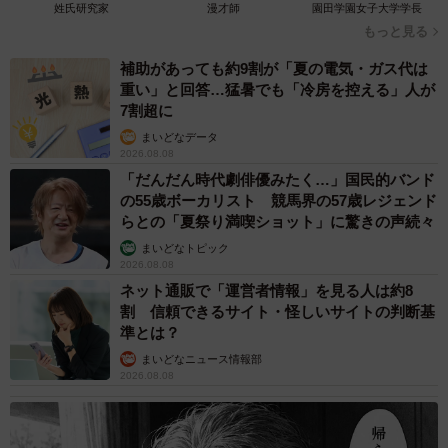
姓氏研究家
漫才師
園田学園女子大学学長
体に関してより深く興味を持ってくれる方がたくさんいて
もっと見る
嬉しかったです。
補助があっても約9割が「夏の電気・ガス代は
重い」と回答…猛暑でも「冷房を控える」人が
日本の海にはいろんな生物がいます。
7割超に
こちらは笑っちゃうくらいエメラルドグリーンなシャコ。
まいどなデータ
pic.twitter.com/n6Bo3rPe16
2026.08.08
「だんだん時代劇俳優みたく…」国民的バンド
— でんか (@K_theHermit)
May 16, 2023
の55歳ボーカリスト 競馬界の57歳レジェンド
らとの「夏祭り満喫ショット」に驚きの声続々
今後はどんな海の生物を撮影したい？
まいどなトピック
2026.08.08
海の生物のどのようなところに魅力を感じますか、とた
ネット通販で「運営者情報」を見る人は約8
ずねると「意外な一面があるところです。例えば、ヤドカ
割 信頼できるサイト・怪しいサイトの判断基
リでしたら、意外とカラフルだったり、よく見ると不思議
準とは？
な形をしていたり、世界中にたくさんの種がいたりしま
まいどなニュース情報部
2026.08.08
す」というでんかさん。