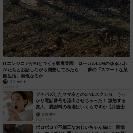
3/4
色とりどりの貝殻 画像提供：でんかさん
ITエンジニアがAIとつくる家庭菜園 ローカルLLMのゆるふわ
AIたちとお話しながら開墾してみたら… 夢の「スマートな菜
園生活」実現なるか
井二 かける
2026.08.08
プチバズしたママ友とのLINEスクショ うっ
かり電話番号を流出させちゃった！ 激怒する
友人 慰謝料の相場はいくらですか【弁護士が
解説】
長澤 芳子
2026.08.08
ボロボロで不細工なおじいちゃん猫に一目惚