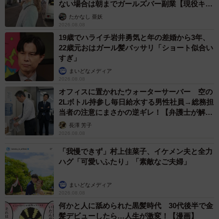
ない場合は朝までガールズバー副業【現役キャ
ストに取材】
たかなし 亜妖
2026.08.08
2/4
19歳でハライチ岩井勇気と年の差婚から3年、
22歳元おはガール髪バッサリ「ショート似合い
真っ青な目をしたヤドカリ 画像提供：でんかさん
すぎ」
まいどなメディア
さらに「採集できる大きさの生物が好きですので、今後
2026.08.08
も比較的小さな生物を対象に活動したいと思っています。
オフィスに置かれたウォーターサーバー 空の
2Lボトル持参し毎日給水する男性社員→総務担
今はヤドカリをメインに活動していますが、思わぬ出会い
当者の注意にまさかの逆ギレ！【弁護士が解
からのめり込んでしまうようなおもしろい生物も出てくる
説】
長澤 芳子
かもしれません。そのような出会いに期待しつつ、顕微鏡
2026.08.08
レベルのミクロな撮影も興味があるので挑戦していきたい
「我慢できず」村上佳菜子、イケメン夫と全力
と思ってます。海の生物は幼生の頃と成体とでは大きく見
ハグ「可愛いふたり」「素敵なご夫婦」
た目が変わることが多いため、ウミウシ、貝、エビ、ウニ
まいどなメディア
など身近な生物の幼生も観察・撮影したいと思ってます」
2026.08.08
とでんかさんは今後の抱負を語っています。
何かと人に舐められた黒髪時代 30代後半で金
髪デビューしたら…人生が激変！【漫画】