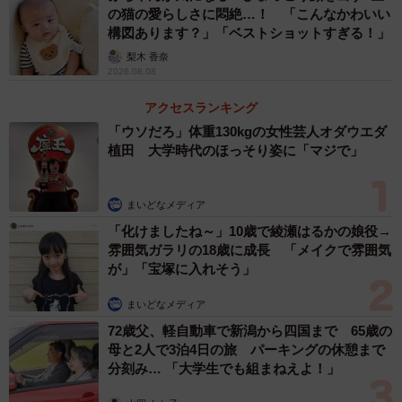
の猫の愛らしさに悶絶…！ 「こんなかわいい
い。爪など硬い部分に当たると危ないかもしれません。シ
構図あります？」「ベストショットすぎる！」
ャコパンチもそうですが、シャコは尾の方が鋭いので素手
梨木 香奈
2026.08.08
で触ると危険です。沖縄の磯の生物は有毒生物も少なくな
いため、観察の際には手袋が必須です。沖縄の磯を歩いて
アクセスランキング
いると、そこら辺からシャコ類のパンチ音や、テッポウエ
「ウソだろ」体重130kgの女性芸人オダウエダ
ビのキャビテーション音（※テッポウエビが自身の２枚の
植田 大学時代のほっそり姿に「マジで」
ハサミを噛みあわせる際に出るプラズマ衝撃波から生じる
音）がカチカチパチパチ聞こえてきておもしろいですよ。
まいどなメディア
「化けましたね～」10歳で綾瀬はるかの娘役→
――幼体はこの後、どうしましたか？
雰囲気ガラリの18歳に成長 「メイクで雰囲気
が」「宝塚に入れそう」
観察後は海に返しました。以前、モンハナシャコを飼育し
まいどなメディア
ていておもしろかったため、モンハナシャコだったら持ち
72歳父、軽自動車で新潟から四国まで 65歳の
帰って飼育していたと思います。モンハナシャコの繁殖生
母と2人で3泊4日の旅 パーキングの休憩まで
分刻み… 「大学生でも組まねえよ！」
態に興味があります。