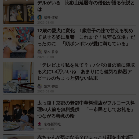
デルがいる 比叡山延暦寺の僧侶が語る伝説と
険、観察の際には手袋必須
は
――捕まえるのは難しかったですか？
浅井 佳穂
2026.08.08
12歳の愛犬に変化 1歳息子の膝で甘える初め
個体数は少なくないので、穴から出ている個体を狙うと意
て見せる姿に反響 これまで「見守る立場」だ
外と簡単に捕まえられます。
ったのに…「頭ポンポンが愛に満ちている」
「尊…」
梨木 香奈
――シャコは強烈なパンチで貝の殻なども割ってしまうこ
2026.08.08
ともあるそうですが。
「テレビより私を見て？」パパの目の前に陣取
る犬に1.4万いいね あまりにも健気な熱烈ア
ピールのちょっと切ない結末
シャコパンチは特にモンハナシャコ等が水槽のガラスを割
梨木 香奈
るということで有名ですね。シャコパンチは何度もくらっ
2026.08.08
ているのですが、今のところ特に問題はないです。今回観
太っ腹！京都の老舗中華料理店がフルコース料
察に使った透明ケースも無事でした。
理50人前を無料提供 「一市民としてお礼を」
つながる善意の輪
――そうだったのですね。
京都新聞社
2026.08.08
赤ちゃんが気になる？ひょっこり顔を出す2匹
ただし、（シャコパンチは）個人の責任でくらってくださ