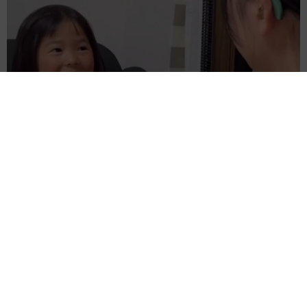
難聴のお姉ちゃんに5歳の妹が手話通訳 互いに支え合う家族の
日常に反響「妹ちゃん、頼もしい」「かわいい通訳さん」
五ヶ瀬 あお
2026.08.07
ラストライブ控えるT-BOLAN森友嵐士 にし
たん社長がTikTok内で独占インタビュー
まいどなニュース
2026.08.07
「男の子のママっぽいよね」ってどういう意