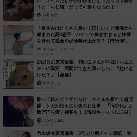
れ エイズだし手がかかるけど…おうちで暮ら
すと「おじ猫」だって可愛くなったよ！
鶴野 浩己
2026.08.08
「夏休みはたくさん働いてほしい」と職場から
頼まれた高2息子 バイトで稼ぎすぎると扶養
を外れて税金や保険料が上がる？【FPが解
説】
もくもくライターズ
2026.08.08
2泊3日の東京出張→飼い主さんが不在中ハムス
ターに異変 眉間にできた深いしわ、「急に老
けた？」【漫画】
4/4
海川 まこと
2026.08.08
実は、ねこさんと暮らしているでんかさん 画像提供：でんかさん
酔って転んでアザだらけ ネイルも折れて超悲
惨 ケガが絶えない夜のお仕事 「病院代」と
今までいろんな生物を見てきたけど、海潜った瞬間に３０
数万円を渡す神客も！【現役キャストに取材】
ｃｍの動くこれを見た時はさすがに驚いた
たかなし 亜妖
pic.twitter.com/qbIJdbUpPA
2026.08.07
乃木坂46賀喜遥香 5年ぶり週チャン表紙 巻