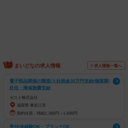
1/4
作りものではありません、生きています！ 画像提供：でんかさん
「日本の海にはいろんな生物がいます。こちらは笑っち
ゃうくらいエメラルドグリーンなシャコ。」というひと言
とともに画像を投稿したのは、でんか（@K_theHermit）さ
まいどなの求人情報
求人情報一覧へ
ん。でんかさんは、海洋生物の研究を行うかたわら、海中
の様々な生物を採集・水中撮影しており、日本国内の温暖
電子部品関係の製造/入社祝金30万円支給/個室寮/
な浅海に生息するヤドカリを撮影した写真集「ヤドカリの
赴任・帰省旅費支給
グラビア」が現在発売中です。
ゼスト株式会社
滋賀県 東近江市
契約社員：時給1,360円～1,600円
受付/未経験OK・ブランクOK