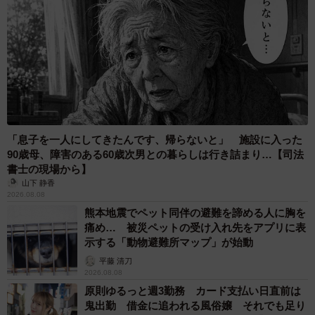
「息子を一人にしてきたんです、帰らないと」 施設に入った
90歳母、障害のある60歳次男との暮らしは行き詰まり…【司法
書士の現場から】
山下 静香
2026.08.08
熊本地震でペット同伴の避難を諦める人に胸を
痛め… 被災ペットの受け入れ先をアプリに表
示する「動物避難所マップ」が始動
平藤 清刀
2026.08.08
原則ゆるっと週3勤務 カード支払い日直前は
鬼出勤 借金に追われる風俗嬢 それでも足り