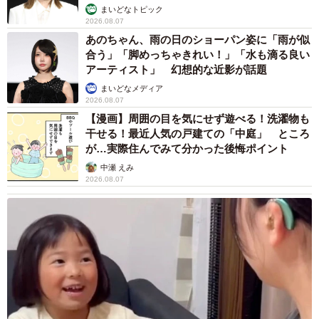
まいどなトピック
2026.08.07
あのちゃん、雨の日のショーパン姿に「雨が似
合う」「脚めっちゃきれい！」「水も滴る良い
アーティスト」 幻想的な近影が話題
まいどなメディア
2026.08.07
【漫画】周囲の目を気にせず遊べる！洗濯物も
干せる！最近人気の戸建ての「中庭」 ところ
が…実際住んでみて分かった後悔ポイント
中瀬 えみ
2026.08.07