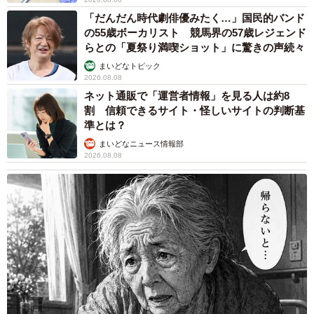
「だんだん時代劇俳優みたく…」国民的バンド
の55歳ボーカリスト 競馬界の57歳レジェンド
らとの「夏祭り満喫ショット」に驚きの声続々
まいどなトピック
2026.08.08
ネット通販で「運営者情報」を見る人は約8
割 信頼できるサイト・怪しいサイトの判断基
準とは？
まいどなニュース情報部
2026.08.08