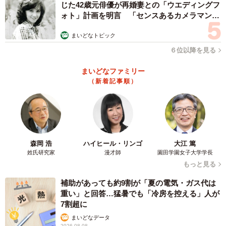
じた42歳元俳優が再婚妻との「ウエディングフ
ォト」計画を明言 「センスあるカメラマン求
む」
まいどなトピック
６位以降を見る
まいどなファミリー
（新着記事順）
森岡 浩
ハイヒール・リンゴ
大江 篤
姓氏研究家
漫才師
園田学園女子大学学長
もっと見る
補助があっても約9割が「夏の電気・ガス代は
重い」と回答…猛暑でも「冷房を控える」人が
7割超に
まいどなデータ
2026.08.08