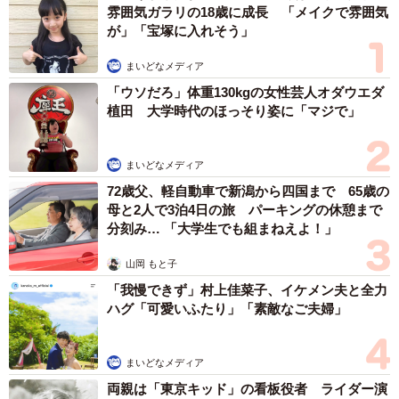
雰囲気ガラリの18歳に成長 「メイクで雰囲気
が」「宝塚に入れそう」
まいどなメディア
「ウソだろ」体重130kgの女性芸人オダウエダ
植田 大学時代のほっそり姿に「マジで」
まいどなメディア
72歳父、軽自動車で新潟から四国まで 65歳の
母と2人で3泊4日の旅 パーキングの休憩まで
分刻み… 「大学生でも組まねえよ！」
山岡 もと子
「我慢できず」村上佳菜子、イケメン夫と全力
ハグ「可愛いふたり」「素敵なご夫婦」
まいどなメディア
両親は「東京キッド」の看板役者 ライダー演