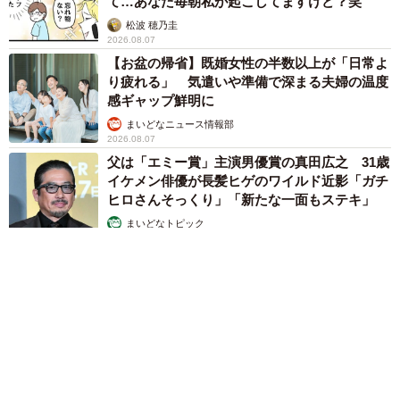
て…あなた毎朝私が起こしてますけど？笑
松波 穂乃圭
2026.08.07
【お盆の帰省】既婚女性の半数以上が「日常よ
り疲れる」 気遣いや準備で深まる夫婦の温度
感ギャップ鮮明に
まいどなニュース情報部
2026.08.07
父は「エミー賞」主演男優賞の真田広之 31歳
イケメン俳優が長髪ヒゲのワイルド近影「ガチ
ヒロさんそっくり」「新たな一面もステキ」
まいどなトピック
2026.08.07