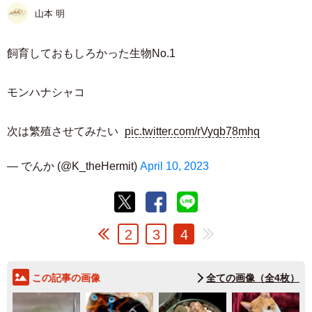
山本 明
飼育しておもしろかった生物No.1
モンハナシャコ
次は繁殖させてみたい
pic.twitter.com/rVyqb78mhq
— でんか (@K_theHermit)
April 10, 2023
2
3
4
この記事の画像
全ての画像（全4枚）