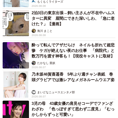
説】
もくもくライターズ
2026.08.08
2泊3日の東京出張→飼い主さんが不在中ハムス
ターに異変 眉間にできた深いしわ、「急に老
けた？」【漫画】
海川 まこと
2026.08.08
酔って転んでアザだらけ ネイルも折れて超悲
惨 ケガが絶えない夜のお仕事 「病院代」と
数万円を渡す神客も！【現役キャストに取材】
たかなし 亜妖
2026.08.07
乃木坂46賀喜遥香 5年ぶり週チャン表紙 巻
頭グラビアでは激レアなメガネルームウエア姿
まいどなニュースエンタメ部
2026.08.07
3児の母 43歳女優の肩見せコーデでファンざ
わざわ 「色っぽすぎて思わず二度見」「むっ
かしからずっと可愛い」