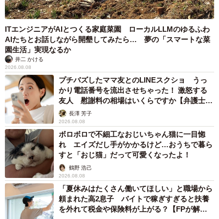
ITエンジニアがAIとつくる家庭菜園 ローカルLLMのゆるふわ
AIたちとお話しながら開墾してみたら… 夢の「スマートな菜
園生活」実現なるか
井二 かける
2026.08.08
プチバズしたママ友とのLINEスクショ うっ
かり電話番号を流出させちゃった！ 激怒する
友人 慰謝料の相場はいくらですか【弁護士が
解説】
長澤 芳子
2026.08.08
ボロボロで不細工なおじいちゃん猫に一目惚
れ エイズだし手がかかるけど…おうちで暮ら
すと「おじ猫」だって可愛くなったよ！
鶴野 浩己
2026.08.08
「夏休みはたくさん働いてほしい」と職場から
頼まれた高2息子 バイトで稼ぎすぎると扶養
を外れて税金や保険料が上がる？【FPが解