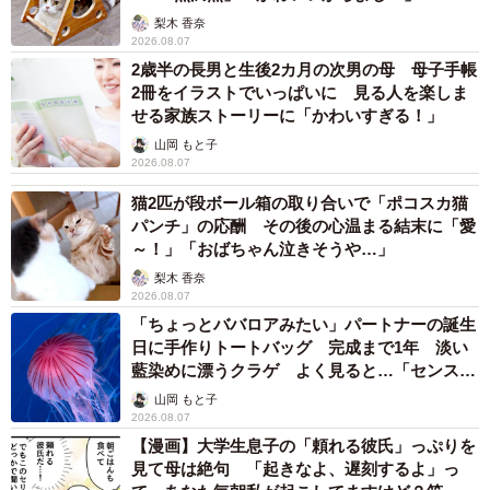
梨木 香奈
2026.08.07
2歳半の長男と生後2カ月の次男の母 母子手帳
2冊をイラストでいっぱいに 見る人を楽しま
せる家族ストーリーに「かわいすぎる！」
山岡 もと子
2026.08.07
猫2匹が段ボール箱の取り合いで「ポコスカ猫
パンチ」の応酬 その後の心温まる結末に「愛
～！」「おばちゃん泣きそうや…」
梨木 香奈
2026.08.07
「ちょっとババロアみたい」パートナーの誕生
日に手作りトートバッグ 完成まで1年 淡い
藍染めに漂うクラゲ よく見ると…「センスす
ごい」
山岡 もと子
2026.08.07
【漫画】大学生息子の「頼れる彼氏」っぷりを
見て母は絶句 「起きなよ、遅刻するよ」っ