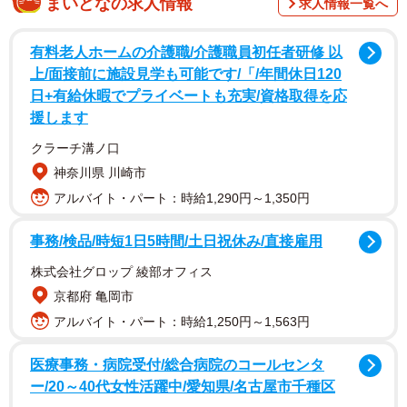
まいどなの求人情報
求人情報一覧へ
有料老人ホームの介護職/介護職員初任者研修 以
上/面接前に施設見学も可能です/「/年間休日120
日+有給休暇でプライベートも充実/資格取得を応
援します
クラーチ溝ノ口
神奈川県 川崎市
アルバイト・パート：時給1,290円～1,350円
事務/検品/時短1日5時間/土日祝休み/直接雇用
株式会社グロップ 綾部オフィス
京都府 亀岡市
アルバイト・パート：時給1,250円～1,563円
医療事務・病院受付/総合病院のコールセンタ
ー/20～40代女性活躍中/愛知県/名古屋市千種区