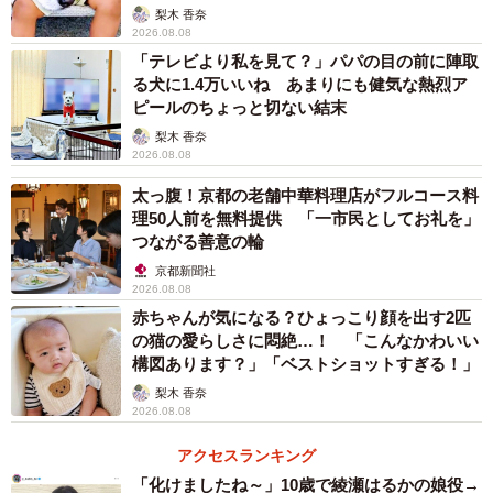
「尊…」
梨木 香奈
2026.08.08
「テレビより私を見て？」パパの目の前に陣取
る犬に1.4万いいね あまりにも健気な熱烈ア
ピールのちょっと切ない結末
梨木 香奈
2026.08.08
太っ腹！京都の老舗中華料理店がフルコース料
理50人前を無料提供 「一市民としてお礼を」
つながる善意の輪
京都新聞社
2026.08.08
赤ちゃんが気になる？ひょっこり顔を出す2匹
の猫の愛らしさに悶絶…！ 「こんなかわいい
構図あります？」「ベストショットすぎる！」
梨木 香奈
2026.08.08
アクセスランキング
「化けましたね～」10歳で綾瀬はるかの娘役→