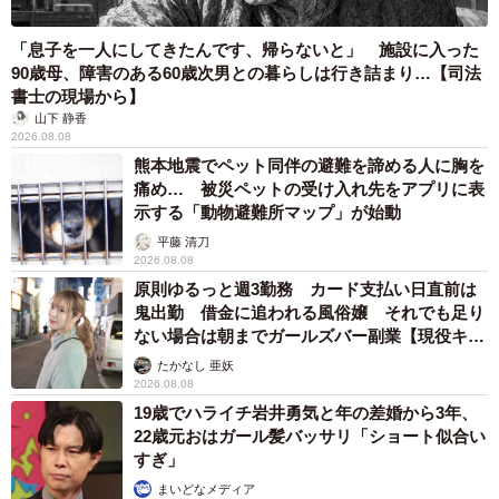
「息子を一人にしてきたんです、帰らないと」 施設に入った
90歳母、障害のある60歳次男との暮らしは行き詰まり…【司法
書士の現場から】
山下 静香
2026.08.08
熊本地震でペット同伴の避難を諦める人に胸を
痛め… 被災ペットの受け入れ先をアプリに表
示する「動物避難所マップ」が始動
平藤 清刀
2026.08.08
原則ゆるっと週3勤務 カード支払い日直前は
鬼出勤 借金に追われる風俗嬢 それでも足り
ない場合は朝までガールズバー副業【現役キャ
ストに取材】
たかなし 亜妖
2026.08.08
19歳でハライチ岩井勇気と年の差婚から3年、
22歳元おはガール髪バッサリ「ショート似合い
すぎ」
まいどなメディア