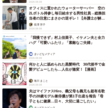
2026.08.08
オフィスに置かれたウォーターサーバー 空の
2Lボトル持参し毎日給水する男性社員→総務担
当者の注意にまさかの逆ギレ！【弁護士が解
説】
長澤 芳子
2026.08.08
「我慢できず」村上佳菜子、イケメン夫と全力
ハグ「可愛いふたり」「素敵なご夫婦」
まいどなメディア
2026.08.08
何かと人に舐められた黒髪時代 30代後半で金
髪デビューしたら…人生が激変！【漫画】
海川 まこと
2026.08.08
夫はマイファスHiro、義父母も義兄も超有名歌
手の28歳モデル兼俳優が第1子出産を報告「母
子ともに健康…日々、大切に過ごしたい」
まいどなトピック