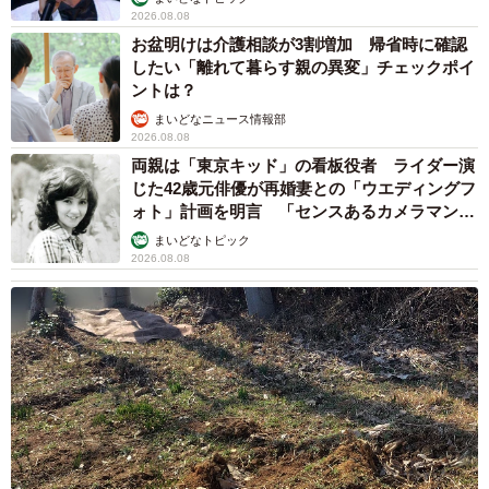
2026.08.08
お盆明けは介護相談が3割増加 帰省時に確認
したい「離れて暮らす親の異変」チェックポイ
ントは？
まいどなニュース情報部
2026.08.08
両親は「東京キッド」の看板役者 ライダー演
じた42歳元俳優が再婚妻との「ウエディングフ
ォト」計画を明言 「センスあるカメラマン求
む」
まいどなトピック
2026.08.08