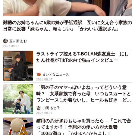
難聴のお姉ちゃんに5歳の妹が手話通訳 互いに支え合う家族の
日常に反響「妹ちゃん、頼もしい」「かわいい通訳さん」
五ヶ瀬 あお
2026.08.07
ラストライブ控えるT-BOLAN森友嵐士 にし
たん社長がTikTok内で独占インタビュー
まいどなニュース
2026.08.07
「男の子のママっぽいよね」ってどういう意
味？ 女系家族で育った母 いつもスカートと
ワンピースしか着ないし、ヒールも好き どの
へんが…
山岡 もと子
2026.08.07
猫用の爪研ぎおもちゃを買ったら…「これで合
ってますか？」予想外の使い方が大反響
「100点満点」「かわいいからよし！」