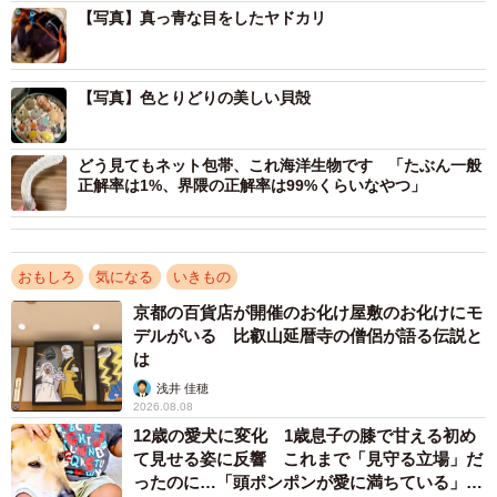
【写真】真っ青な目をしたヤドカリ
【写真】色とりどりの美しい貝殻
どう見てもネット包帯、これ海洋生物です 「たぶん一般
正解率は1%、界隈の正解率は99%くらいなやつ」
おもしろ
気になる
いきもの
京都の百貨店が開催のお化け屋敷のお化けにモ
デルがいる 比叡山延暦寺の僧侶が語る伝説と
は
浅井 佳穂
2026.08.08
12歳の愛犬に変化 1歳息子の膝で甘える初め
て見せる姿に反響 これまで「見守る立場」だ
ったのに…「頭ポンポンが愛に満ちている」