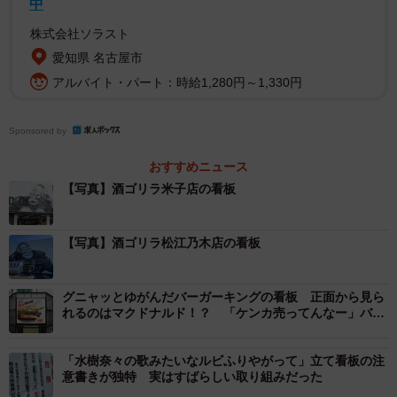
中
目）に問い合わせると、創業者の岸正昭社長（６４）自ら
株式会社ソラスト
取材に応じてもらえることになった。
愛知県 名古屋市
アルバイト・パート：時給1,280円～1,330円
Sponsored by
おすすめニュース
【写真】酒ゴリラ米子店の看板
【写真】酒ゴリラ松江乃木店の看板
グニャッとゆがんだバーガーキングの看板 正面から見ら
れるのはマクドナルド！？ 「ケンカ売ってんなー」バー
ガーキングに真相聞いた
「水樹奈々の歌みたいなルビふりやがって」立て看板の注
意書きが独特 実はすばらしい取り組みだった