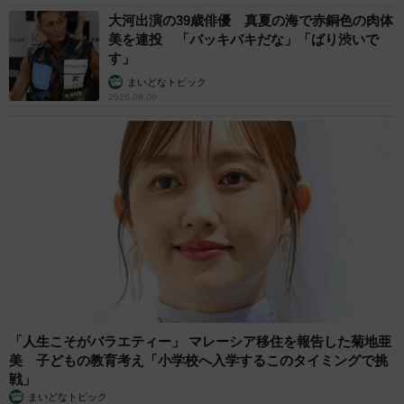
大河出演の39歳俳優 真夏の海で赤銅色の肉体
美を連投 「バッキバキだな」「ばり渋いで
す」
まいどなトピック
2026.08.06
「人生こそがバラエティー」 マレーシア移住を報告した菊地亜
美 子どもの教育考え「小学校へ入学するこのタイミングで挑
戦」
まいどなトピック