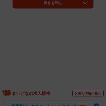
２万回以上リツイートされ、酒ゴリラの看板の写真をまと
続きを読む
めたページまで登場した。ジョッキを持つゴリラの上半身
が描かれた看板は、地元に住む両県民にとっては見慣れた
光景かもしれないが、外から来た人にとってはかなりのイ
ンパクトを持つようだ。看板の由来や狙いを創業者に聞い
た。
まいどなの求人情報
求人情報一覧へ