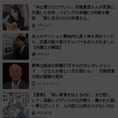
「本は買うだけでいい」京極夏彦さんの言葉に
共感した女性→リビングの本棚に140冊を積
読 「家に自分だけの本屋さん」
山岡 もと子
2026.08.07
友人のマンション敷地内に度々車を停めていた
ら…注意の貼り紙でナンバーをさらされました
【弁護士が解説】
長澤 芳子
2026.08.07
愛車は総走行距離17万キロのホンダレジェン
ド 「どなたか欲しい方が居たら」 大御所漫
才師が譲渡の意向
まいどなトピック
2026.08.06
【漫画】「高い家賃を払えるのに、まだ欲し
い？」高級レジデンスの七夕飾り、書かれた願
い事にびっくり 人の欲には終わりがないのか
松波 穂乃圭
2026.08.06