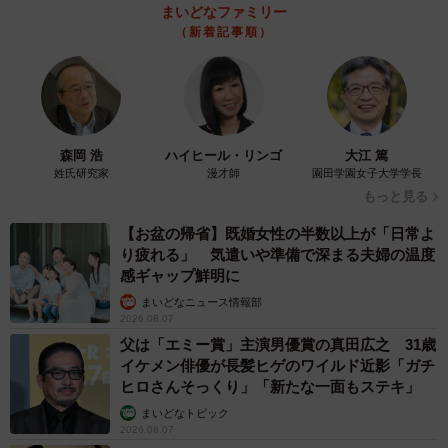
まいどなファミリー
（新着記事順）
巨大ゴリラの看板が使われた背景は、社長の強い思いと
計算があった。一部店内には、ゴリラのぬいぐるみを置
き、チラシにもゴリラを多用するなど、看板以外もゴリラ
だらけ。岸社長は「看板の存在感を生かしてこれからも営
森岡 浩
ハイヒール・リンゴ
大江 篤
業していきたい」と話し、これからも「ゴリラ」とともに
姓氏研究家
漫才師
園田学園女子大学学長
歩んでいくことを誓った。
もっと見る
【お盆の帰省】既婚女性の半数以上が「日常よ
り疲れる」 気遣いや準備で深まる夫婦の温度
感ギャップ鮮明に
まいどなニュース情報部
2026.08.07
父は「エミー賞」主演男優賞の真田広之 31歳
イケメン俳優が長髪ヒゲのワイルド近影「ガチ
ヒロさんそっくり」「新たな一面もステキ」
3/4
まいどなトピック
2026.08.07