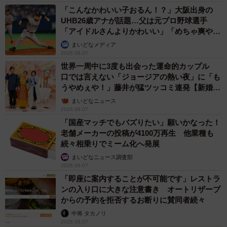
「こんなかわいい子おるん！？」大阪出身の
UHB26歳アナが話題…父は元プロ野球選手
「アイドルさんよりかわいい」「めちゃ爽や
か」
まいどなメディア
2026.08.07
世界一周中に3度も出会った運命的カップル
口では言えない「ジョージアの熱い夜」に「も
うやめぇや！」藤井が猛ツッコミ連発【新婚さ
ん】
まいどなニュース
2026.08.07
「国産マッチでもバズりたい」願いかなった！
老舗メーカーの投稿が4100万再生 他業種も
続々相乗りでミーム化へ発展
まいどなニュース調査部
2026.08.07
「即座に案内することが不可能です」レストラ
ンの入り口に大きな注意書き オートリザーブ
からの予約を拒否するお断りに賛同者続々
中将 タカノリ
2026.08.07