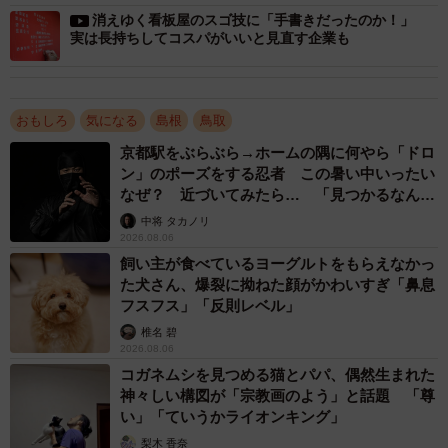
消えゆく看板屋のスゴ技に「手書きだったのか！」
2/4
実は長持ちしてコスパがいいと見直す企業も
酒ゴリラの看板について説明する岸正昭社長＝米子市新開２丁目、酒ゴ
リラ米子店
おもしろ
気になる
島根
鳥取
岸社長は、鳥取県伯耆町出身。酒の問屋に就職し、酒屋
京都駅をぶらぶら→ホームの隅に何やら「ドロ
のコンサルタント業務の仕事をしていた。自分の受け持っ
ン」のポーズをする忍者 この暑い中いったい
なぜ？ 近づいてみたら… 「見つかるなんて
た酒屋が業績を伸ばしていくのを見て、独立して酒屋経営
未熟」
中将 タカノリ
を始めたいと考え、１９９５年に第１号店を出店した。店
2026.08.06
の名前は、カタカナ３文字にすると決めていた。「商標
飼い主が食べているヨーグルトをもらえなかっ
権」の兼ね合いからオリジナルの名前は制約が多く、一般
た犬さん、爆裂に拗ねた顔がかわいすぎ「鼻息
フスフス」「反則レベル」
名詞から「ゴリラ」を選んだという。
椎名 碧
2026.08.06
「インパクトあり覚えやすく、口コミになりやす
コガネムシを見つめる猫とパパ、偶然生まれた
い酒屋にしたかった」
神々しい構図が「宗教画のよう」と話題 「尊
い」「ていうかライオンキング」
巨大ゴリラの看板は1号店から採用した。その理由につい
梨木 香奈