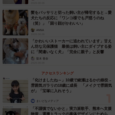
て岸社長はこう語る。「インパクトのある覚えやすく口コ
2026.08.06
ミになりやすい酒屋にしたかった」。当時は同じ柄の大き
髪をバッサリと切った飼い主が帰宅すると→愛
な看板を一気に印刷できる技術はなかった。そのため、銭
犬たちの反応に「ワンコ様でも戸惑うのね
湯や映画の看板を描いている会社に発注した。驚くことに
（笑）」「困り顔がかわいい」
一つ一つが手描きという。「普通の店舗とは勝手が違っ
ANNA
2026.08.06
た」と苦労を語る。
「かわいいストーカーに追われています」甘え
ん坊な元保護猫 最後は飼い主にダイブする姿
このため１店舗１店舗で同じ顔のゴリラはいないとい
に「間違いなく犬」「完全に親子」と反響
う。よく見ると、ゴリラの口の大きさや目つきなどに微妙
梨木 香奈
2026.08.06
な違いがある。手描きと聞き、はしごを使って壁に直接ペ
ンキを塗っているのかと思ったが、別の場所で描いたゴリ
アクセスランキング
ラをバラバラにして運び店舗の壁に貼り付けているよう
「化けましたね～」10歳で綾瀬はるかの娘役→
雰囲気ガラリの18歳に成長 「メイクで雰囲気
だ。
が」「宝塚に入れそう」
注目したいのが、ゴリラの顔だ。「酒ゴリラ」のゴリラ
まいどなメディア
はキバがむき出しになった恐ろしい見た目が特徴だ。ゴリ
「不謹慎でないかと」実力派歌手、熊本へ支援
物資…運搬トラックの車体デザインにためら
ラというよりも、まるでアメリカ映画に出てくるキングコ