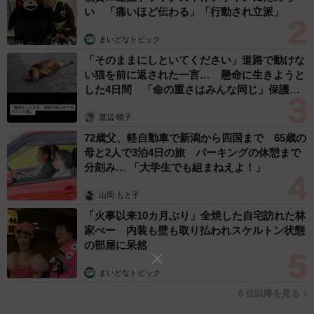
い 「痛いほど伝わる」「行動され立派」
ングのよう。ここには岸社長のこだわりがあった。「キバ
を強調し、恐ろしい目つきで子どもが怖くて入店できない
まいどなトピック
くらいに怖くてリアリティのある看板にしたかった」。ア
「そのままにしといてください」道路で動けな
い猫を前に返された一言… 懸命に生きようと
ルコールが飲めない子どもにとって酒屋は普段はなかなか
した4日間 「命の重さはみんな同じ」保護団
入れない店であり、しかも恐ろしい見た目ではより入りに
体代表の訴え
くくなる。しかしこの「怖い」というのは、子どものころ
渡辺 晴子
から店の存在を認知させる。そして大きくなるにつれ怖さ
72歳父、軽自動車で新潟から四国まで 65歳の
母と2人で3泊4日の旅 パーキングの休憩まで
に慣れていき、もう怖くなくなった大人になれば、通って
分刻み… 「大学生でも組まねえよ！」
くれるのではないかという緻密！？な計算があった。
山岡 もと子
さらに、インパクトのある看板とシンプルな店名を持つ
「火事以来10カ月ぶり」全焼した自宅訪れた林
家ぺー 内装も壁も取り払われスケルトン状態
「酒ゴリラ」は、他の店や施設と見分けがつきやすい。こ
の部屋に呆然
れが岸社長のもう一つの狙いだった。「待ち合わせ場所と
しても活用し口コミを広げたかった」と言う。島根県出身
まいどなトピック
の筆者も友達と場所を確認する時に「私酒ゴリラの近くに
６位以降を見る
いる」と使ったことがある。