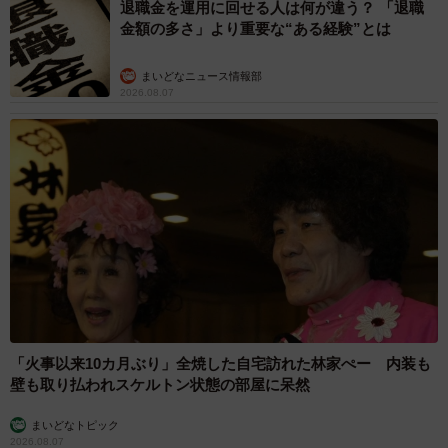
ＳＮＳで話題の酒ゴリラ学園通り店の巨大看板＝松江市学園１丁目
退職金を運用に回せる人は何が違う？ 「退職
金額の多さ」より重要な“ある経験”とは
まいどなニュース情報部
2026.08.07
4/4
酒ゴリラ松江乃木店の看板はゴリラの脇まで見える＝松江市浜乃木２丁
目
「火事以来10カ月ぶり」全焼した自宅訪れた林家ぺー 内装も
壁も取り払われスケルトン状態の部屋に呆然
まいどなトピック
2026.08.07