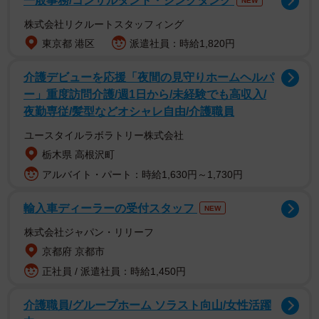
一般事務/コンサルタント・シンクタンク
NEW
巨大なゴリラの看板は、一部店舗の壁全面を使って描か
株式会社リクルートスタッフィング
れている。ゴリラの大きさは店舗によってまちまちだが、
東京都 港区
派遣社員：時給1,820円
鳥取県の米子店（米子市新開２丁目）は高さ５.７メート
ル、幅２３メートル。あふれんばかりのビールをジョッキ
介護デビューを応援「夜間の見守りホームヘルパ
ー」重度訪問介護/週1日から/未経験でも高収入/
で飲もうとする巨大ゴリラは、迫力十分だ。
夜勤専従/髪型などオシャレ自由/介護職員
2018年に群馬県出身の女性とみられる人が店舗の写真を
ユースタイルラボラトリー株式会社
付けて「パワーが溢れている店名と外観」とツイートする
栃木県 高根沢町
と、これまでに4万2000件のいいねが付き、2万5000回リツ
アルバイト・パート：時給1,630円～1,730円
イートされた。今でも訪問者がある。また、2022年にも再
輸入車ディーラーの受付スタッフ
NEW
びネット上で看板が話題となり、SNS上の話題の投稿をま
株式会社ジャパン・リリーフ
とめる「Togetter（トゥギャッター）」というサイトで、酒
京都府 京都市
ゴリラに関するツイートを集めたページができた。
正社員 / 派遣社員：時給1,450円
なぜ、このような看板になったのか。「酒ゴリラ」 を展
介護職員/グループホーム ソラスト向山/女性活躍
開する（株）ワークスコーポレーション（米子市新開２丁