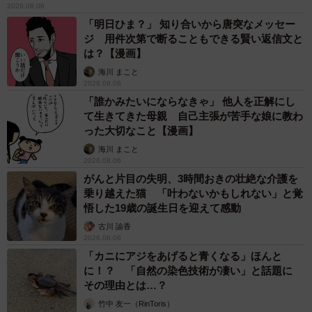
2026.08.06
「明日ひま？」 知り合いから唐突なメッセー
ジ 用件次第で断ることもできる賢い返信文と
は？【漫画】
海川 まこと
2026.08.06
「誰かみたいにならなきゃ」 他人を正解にし
て生きてきた母親 自己主張が苦手な娘に教わ
った大切なこと【漫画】
海川 まこと
2026.08.06
がんと片目の失明、3時間おきの壮絶な介護を
乗り越えた猫 「叶わないかもしれない」と覚
悟した19歳の誕生日を迎えて感動
古川 諭香
2026.08.06
「カニにアジをあげると青くなる」ほんと
に！？ 「自然の染色技術が凄い」と話題に
その理由とは…？
竹中 友一（RinToris）