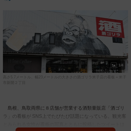
1/4
高さ5.7メートル、幅23メートルの大きさの酒ゴリラ米子店の看板＝米子
市新開２丁目
島根、鳥取両県に８店舗が営業する酒類量販店「酒ゴリ
ラ」の看板が SNS上でたびたび話題になっている。観光客
とみられる女性が看板の写真とともに投稿したツイートは