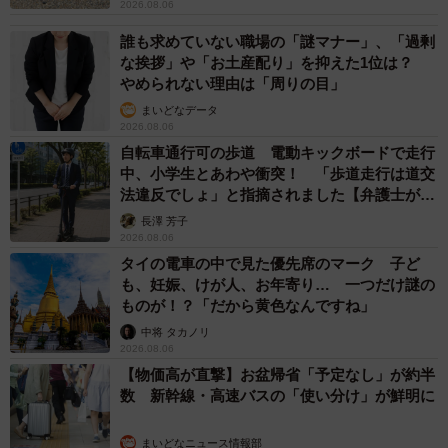
2026.08.06
誰も求めていない職場の「謎マナー」、「過剰
な挨拶」や「お土産配り」を抑えた1位は？
やめられない理由は「周りの目」
まいどなデータ
2026.08.06
自転車通行可の歩道 電動キックボードで走行
中、小学生とあわや衝突！ 「歩道走行は道交
法違反でしょ」と指摘されました【弁護士が解
説】
長澤 芳子
2026.08.06
タイの電車の中で見た優先席のマーク 子ど
も、妊娠、けが人、お年寄り… 一つだけ謎の
ものが！？「だから黄色なんですね」
中将 タカノリ
2026.08.06
【物価高が直撃】お盆帰省「予定なし」が約半
数 新幹線・高速バスの「使い分け」が鮮明に
まいどなニュース情報部