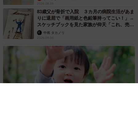
2026.08.06
83歳父が骨折で入院 ３カ月の病院生活があま
りに退屈で「画用紙と色鉛筆持ってこい！」→
スケッチブックを見た家族が仰天「これ、売れ
ますよ…」
中将 タカノリ
2026.08.06
1歳息子が腕を亜脱臼 「奥さん、専業主婦なのに」と夫の後輩
から一言 母は泣きながら対応し必死だった 何年もたった今
もたまに思い出し…