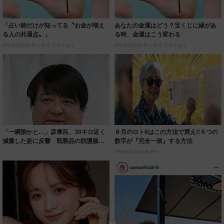
「占い師だけが知ってる〝お金が増え
あなたの金運はどう？宝くじに縁があ
る人の共通点〟」
る時、金運はこう変わる
PR(合同会社デジタルファーム )
PR(合同会社デジタルファーム )
「一瞬誰かと…」彦摩呂、30キロ近く
８月のロト6はこの方法で買え!!６つの
減量した姿に反響 既製品の防護服が
数字が『完全一致』する方法
着られると...
PR(株式会社MURA)