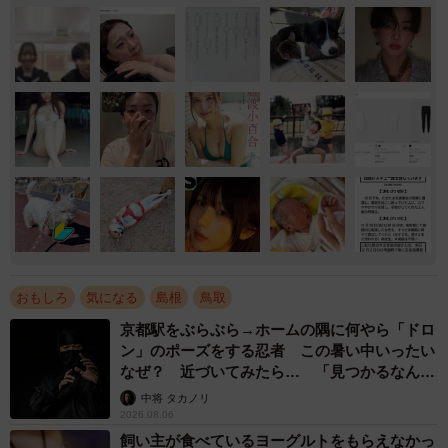
おもしろ
気になる
島根
鳥取
京都駅をぶらぶら→ホームの隅に何やら「ドロ
ン」のポーズをする忍者 この暑い中いったい
なぜ？ 近づいてみたら… 「見つかるなんて
未熟」
中将 タカノリ
2026.08.06
飼い主が食べているヨーグルトをもらえなかっ