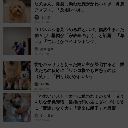
た犬さん、爆裂に拗ねた顔がかわいすぎ「鼻息
フスフス」「反則レベル」
椎名 碧
2026.08.06
コガネムシを見つめる猫とパパ、偶然生まれた
神々しい構図が「宗教画のよう」と話題 「尊
い」「ていうかライオンキング」
梨木 香奈
2026.08.06
髪をバッサリと切った飼い主が帰宅すると→愛
犬たちの反応に「ワンコ様でも戸惑うのね
（笑）」「困り顔がかわいい」
ANNA
2026.08.06
「かわいいストーカーに追われています」甘え
ん坊な元保護猫 最後は飼い主にダイブする姿
に「間違いなく犬」「完全に親子」と反響
梨木 香奈
2026.08.06