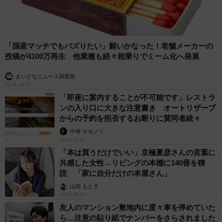
「国産マッチでもバズりたい」願いかなった！老舗メーカーの
投稿が4100万再生 他業種も続々相乗りでミーム化へ発展
まいどなニュース調査部
2026.08.07
「即座に案内することが不可能です」レストラ
ンの入り口に大きな注意書き オートリザーブ
からの予約を拒否するお断りに賛同者続々
中将 タカノリ
2026.08.07
「本は買うだけでいい」京極夏彦さんの言葉に
共感した女性→リビングの本棚に140冊を積
読 「家に自分だけの本屋さん」
山岡 もと子
2026.08.07
友人のマンション敷地内に度々車を停めていた
ら…注意の貼り紙でナンバーをさらされました