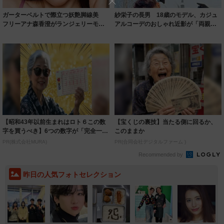
ガーターベルトで際立つ妖艶脚線美
紗栄子の長男 18歳のモデル、カジュ
フリーアナ森香澄がランジェリーモデ
アルコーデのおしゃれ近影が「両親の
ルに ｢PE...
いいとこ取...
【昭和43年以前生まれはロト６この数
【宝くじの裏技】当たる側に回るか、
字を買うべき】6つの数字が「完全一
このままか
致」する方...
PR(株式会社MURA)
PR(合同会社デジタルファーム )
Recommended by
昨日の人気フォトセレクション