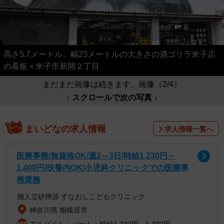
高さ5.7メートル、幅23メートルの大きさの酒ゴリラ米子店
の看板＝米子市新開２丁目
まだまだ画像は続きます。画像（2/4）
↓ スクロールで次の写真 ↓
まいどなの求人情報
求人情報一覧へ
医療事務/無資格OK/週2～3日/時給1,230円～
1,400円/扶養内OK/小児科クリニックでの医療事
務業務
個人立砂押渉 すなおしこどもクリニック
神奈川県 相模原市