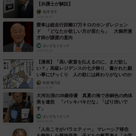
【弁護士が解説】
長澤 芳子
2026.08.07
愛車は総走行距離17万キロのホンダレジェン
ド 「どなたか欲しい方が居たら」 大御所漫
才師が譲渡の意向
まいどなトピック
2026.08.06
【漫画】「高い家賃を払えるのに、まだ欲し
い？」高級レジデンスの七夕飾り、書かれた願
い事にびっくり 人の欲には終わりがないのか
松波 穂乃圭
2026.08.06
大河出演の39歳俳優 真夏の海で赤銅色の肉体
美を連投 「バッキバキだな」「ばり渋いで
す」
まいどなトピック
2026.08.06
「人生こそがバラエティー」 マレーシア移住
を報告した菊地亜美 子どもの教育考え「小学