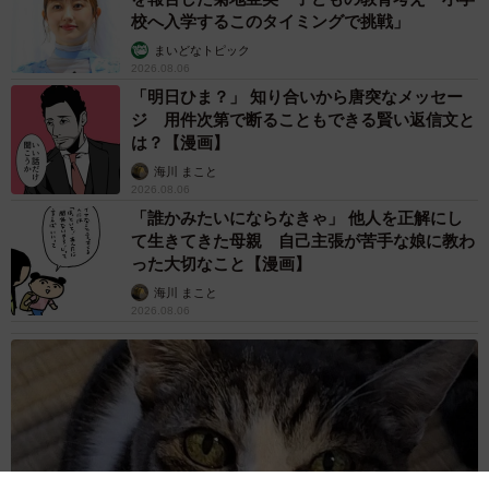
校へ入学するこのタイミングで挑戦」
まいどなトピック
2026.08.06
「明日ひま？」 知り合いから唐突なメッセー
ジ 用件次第で断ることもできる賢い返信文と
は？【漫画】
海川 まこと
2026.08.06
「誰かみたいにならなきゃ」 他人を正解にし
て生きてきた母親 自己主張が苦手な娘に教わ
った大切なこと【漫画】
海川 まこと
2026.08.06