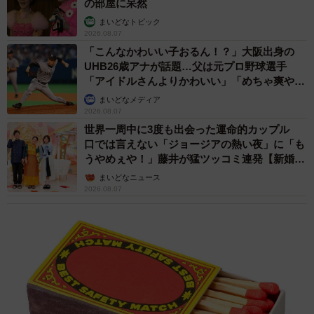
の部屋に呆然
まいどなトピック
2026.08.07
「こんなかわいい子おるん！？」大阪出身の
UHB26歳アナが話題…父は元プロ野球選手
「アイドルさんよりかわいい」「めちゃ爽や
か」
まいどなメディア
2026.08.07
世界一周中に3度も出会った運命的カップル
口では言えない「ジョージアの熱い夜」に「も
うやめぇや！」藤井が猛ツッコミ連発【新婚さ
ん】
まいどなニュース
2026.08.07