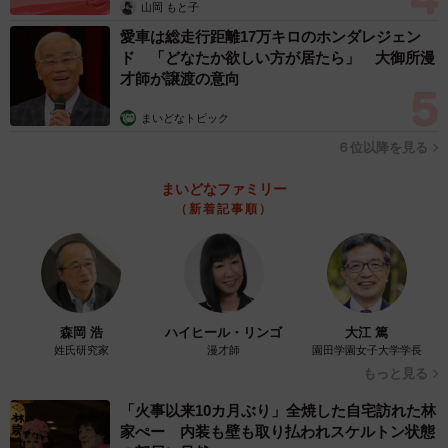
山岡 もと子
愛車は総走行距離17万キロのホンダレジェン
ド 「どなたか欲しい方が居たら」 大御所漫
才師が譲渡の意向
まいどなトピック
６位以降を見る
まいどなファミリー
（新着記事順）
森岡 浩
ハイヒール・リンゴ
大江 篤
姓氏研究家
漫才師
園田学園女子大学学長
もっと見る
「火事以来10カ月ぶり」全焼した自宅訪れた林
家ぺー 内装も壁も取り払われスケルトン状態