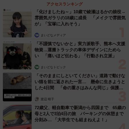
アクセスランキング
「化けましたね～」10歳で綾瀬はるかの娘役→
雰囲気ガラリの18歳に成長 「メイクで雰囲気
が」「宝塚に入れそう」
まいどなメディア
「不謹慎でないかと」実力派歌手、熊本へ支援
物資…運搬トラックの車体デザインにためら
い 「痛いほど伝わる」「行動され立派」
まいどなトピック
「そのままにしといてください」道路で動けな
い猫を前に返された一言… 懸命に生きようと
した4日間 「命の重さはみんな同じ」保護団
体代表の訴え
渡辺 晴子
72歳父、軽自動車で新潟から四国まで 65歳の
母と2人で3泊4日の旅 パーキングの休憩まで
分刻み… 「大学生でも組まねえよ！」