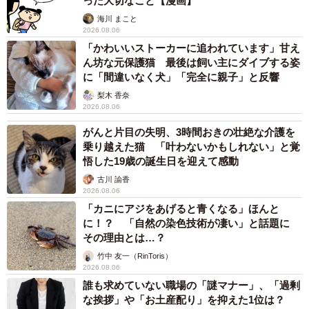
った大切なこと【漫画】
海川 まこと
2026.08.06
「かわいいストーカーに追われています」甘え
ん坊な元保護猫 最後は飼い主にダイブする姿
に「間違いなく犬」「完全に親子」と反響
梨木 香奈
2026.08.06
がんと片目の失明、3時間おきの壮絶な介護を
乗り越えた猫 「叶わないかもしれない」と覚
悟した19歳の誕生日を迎えて感動
古川 諭香
2026.08.06
「カニにアジをあげると青くなる」ほんと
に！？ 「自然の染色技術が凄い」と話題に
その理由とは…？
竹中 友一（RinToris）
2026.08.06
誰も求めていない職場の「謎マナー」、「過剰
な挨拶」や「お土産配り」を抑えた1位は？