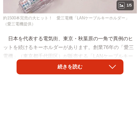
1/5
約1500本完売の大ヒット！ 愛三電機「LANケーブルキーホルダー」
（愛三電機提供）
日本を代表する電気街、東京・秋葉原の一角で異例のヒ
ットを続けるキーホルダーがあります。創業76年の「愛三
電機」（東京都千代田区）が販売する「LANケーブルキー
ホルダー」。実用品でないにもかかわらず、約8cmという
続きを読む
手のひらサイズと、ポップなカラー展開が受け、2020年の
発売以来、約1500本以上を売り上げます。発案者の同社ツ
イッター担当者に話を聞きました。