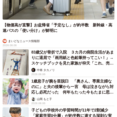
【物価高が直撃】お盆帰省「予定なし」が約半数 新幹線・高
速バスの「使い分け」が鮮明に
まいどなニュース情報部
2026.08.06
83歳父が骨折で入院 ３カ月の病院生活があま
りに退屈で「画用紙と色鉛筆持ってこい！」→
スケッチブックを見た家族が仰天「これ、売れ
ますよ…」
中将 タカノリ
2026.08.06
1歳息子が腕を亜脱臼 「奥さん、専業主婦な
のに」と夫の後輩から一言 母は泣きながら対
応し必死だった 何年もたった今もたまに思い
出し…
山岡 もと子
2026.08.06
子どもの学校外の学習時間が11年で2割減少
「家庭学習0分層」が約半数に達する深刻な実