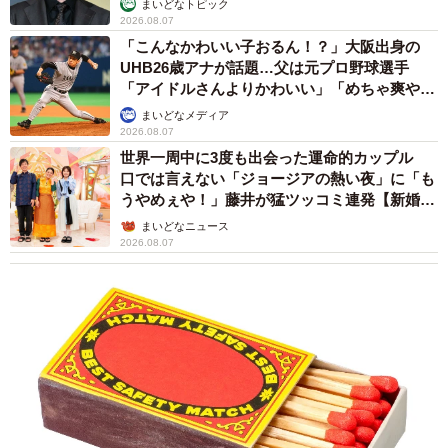
まいどなトピック
2026.08.07
「こんなかわいい子おるん！？」大阪出身の
UHB26歳アナが話題…父は元プロ野球選手
「アイドルさんよりかわいい」「めちゃ爽や
か」
まいどなメディア
2026.08.07
世界一周中に3度も出会った運命的カップル
口では言えない「ジョージアの熱い夜」に「も
うやめぇや！」藤井が猛ツッコミ連発【新婚さ
ん】
まいどなニュース
2026.08.07
5/5
24時間プロ向けパーツが買えると話題。「秋葉原UDX」地下2階にある自
動販売機（提供）