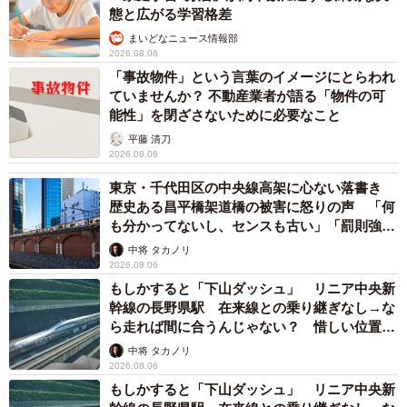
態と広がる学習格差
まいどなニュース情報部
2026.08.06
「事故物件」という言葉のイメージにとらわれ
ていませんか？ 不動産業者が語る「物件の可
能性」を閉ざさないために必要なこと
平藤 清刀
2026.08.06
東京・千代田区の中央線高架に心ない落書き
歴史ある昌平橋架道橋の被害に怒りの声 「何
も分かってないし、センスも古い」「罰則強化
して」
中将 タカノリ
2026.08.06
もしかすると「下山ダッシュ」 リニア中央新
幹線の長野県駅 在来線との乗り継ぎなし→な
ら走れば間に合うんじゃない？ 惜しい位置関
係が反響
中将 タカノリ
2026.08.06
もしかすると「下山ダッシュ」 リニア中央新