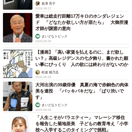
長澤 芳子
2026.08.07
愛車は総走行距離17万キロのホンダレジェン
ド 「どなたか欲しい方が居たら」 大御所漫
才師が譲渡の意向
まいどなトピック
2026.08.06
【漫画】「高い家賃を払えるのに、まだ欲し
い？」高級レジデンスの七夕飾り、書かれた願
い事にびっくり 人の欲には終わりがないのか
松波 穂乃圭
2026.08.06
大河出演の39歳俳優 真夏の海で赤銅色の肉体
美を連投 「バッキバキだな」「ばり渋いで
す」
まいどなトピック
2026.08.06
「人生こそがバラエティー」 マレーシア移住
を報告した菊地亜美 子どもの教育考え「小学
校へ入学するこのタイミングで挑戦」