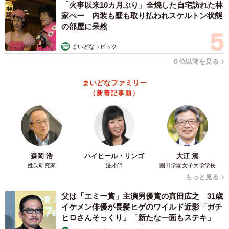
「火事以来10カ月ぶり」全焼した自宅訪れた林
LANケーブルキーホルダーは、大規模複合ビル「秋葉原
家ぺー 内装も壁も取り払われスケルトン状態
UDX」地下2階にある自動販売機「愛三電機自動販売機 秋
の部屋に呆然
葉原UDX店」でも取り扱っています。
まいどなトピック
６位以降を見る
LANケーブル、OAタップ、RJ-45プラグ、光清掃用品、
コンソールケーブルなどが24時間買えると話題のスポッ
まいどなファミリー
ト。「経費で落としやすい自動販売機にしたい」という思
（新着記事順）
いから、全ての商品に購入明細書を貼り付けて販売すると
いうきめ細やかさです。
プロ向けのパーツが並ぶ中、キーホルダーは異彩を放ち
森岡 浩
ハイヒール・リンゴ
大江 篤
ますが、こちらも補充した先から売り切れるという人気ぶ
姓氏研究家
漫才師
園田学園女子大学学長
りです。
もっと見る
父は「エミー賞」主演男優賞の真田広之 31歳
イケメン俳優が長髪ヒゲのワイルド近影「ガチ
ヒロさんそっくり」「新たな一面もステキ」