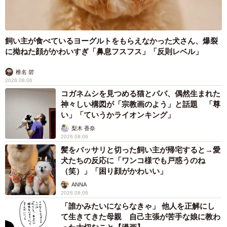
飼い主が食べているヨーグルトをもらえなかった犬さん、爆裂
に拗ねた顔がかわいすぎ「鼻息フスフス」「反則レベル」
椎名 碧
2026.08.06
コガネムシを見つめる猫とパパ、偶然生まれた
神々しい構図が「宗教画のよう」と話題 「尊
い」「ていうかライオンキング」
梨木 香奈
2026.08.06
髪をバッサリと切った飼い主が帰宅すると→愛
犬たちの反応に「ワンコ様でも戸惑うのね
（笑）」「困り顔がかわいい」
ANNA
2026.08.06
「誰かみたいにならなきゃ」 他人を正解にし
て生きてきた母親 自己主張が苦手な娘に教わ