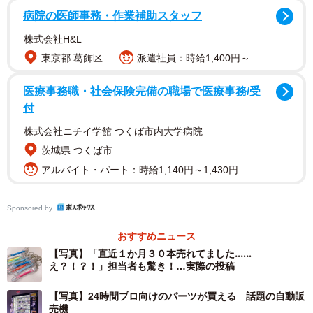
2/5
病院の医師事務・作業補助スタッフ
創業76年、東京・秋葉原にある「愛三電機」（同社提供）
株式会社H&L
東京都 葛飾区
派遣社員：時給1,400円～
「キーホルダーにしたらかわいいのでは？！」
光通信部材や配線パーツなどを販売する同社。社内には
医療事務職・社会保険完備の職場で医療事務/受
知識や経験豊富なスタッフがそろっています。ある日、ツ
付
イッター担当者がベテラン社員にLANケーブルの作り方を
株式会社ニチイ学館 つくば市内大学病院
習っていたときのこと。練習用に作った短いケーブルが、
茨城県 つくば市
思いの外、かわいい仕上がりに。担当者はひらめきます。
アルバイト・パート：時給1,140円～1,430円
「キーホルダーにしたらかわいいのでは？！」
Sponsored by
おすすめニュース
【写真】「直近１か月３０本売れてました‥‥‥
え？！？！」担当者も驚き！…実際の投稿
【写真】24時間プロ向けのパーツが買える 話題の自動販
売機