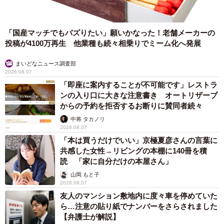
「国産マッチでもバズりたい」願いかなった！老舗メーカーの
投稿が4100万再生 他業種も続々相乗りでミーム化へ発展
まいどなニュース調査部
2026.08.07
「即座に案内することが不可能です」レストラ
ンの入り口に大きな注意書き オートリザーブ
からの予約を拒否するお断りに賛同者続々
中将 タカノリ
2026.08.07
「本は買うだけでいい」京極夏彦さんの言葉に
共感した女性→リビングの本棚に140冊を積
読 「家に自分だけの本屋さん」
山岡 もと子
2026.08.07
友人のマンション敷地内に度々車を停めていた
ら…注意の貼り紙でナンバーをさらされました
【弁護士が解説】