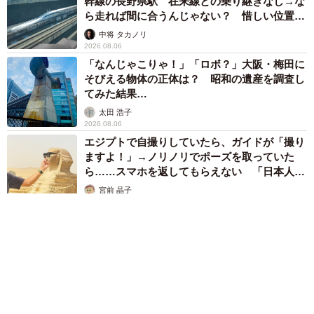
幹線の長野県駅 在来線との乗り継ぎなし→な
ら走れば間に合うんじゃない？ 惜しい位置関
係が反響
中将 タカノリ
2026.08.06
「なんじゃこりゃ！」「ロボ？」大阪・梅田に
そびえる物体の正体は？ 昭和の遺産を調査し
てみた結果…
太田 浩子
2026.08.06
エジプトで自撮りしていたら、ガイドが「撮り
ますよ！」→ノリノリでポーズを取っていた
ら……スマホを返してもらえない 「日本人は
カモ代表かも」「私は6時間で3万円払った」
宮前 晶子
2026.08.06