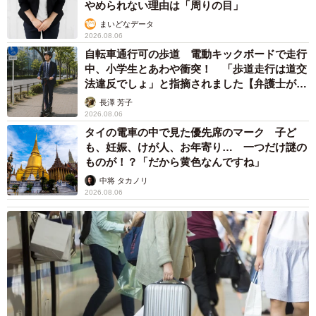
やめられない理由は「周りの目」
まいどなデータ
2026.08.06
自転車通行可の歩道 電動キックボードで走行
中、小学生とあわや衝突！ 「歩道走行は道交
法違反でしょ」と指摘されました【弁護士が解
説】
長澤 芳子
2026.08.06
タイの電車の中で見た優先席のマーク 子ど
も、妊娠、けが人、お年寄り… 一つだけ謎の
ものが！？「だから黄色なんですね」
中将 タカノリ
2026.08.06