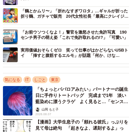
「鶴とかムリ〜」「折れなすぎワロタ」…ギャルが折った
折り鶴、ガチャで販売 20代女性社長「最高にクレイジー
3/5
なものを」
「お前ウソつくなよ！」警官を激怒させた免許写真 190
補充しても補充しても売り切れる「LANケーブルキーホルダー」（愛三電
センチ男子の萌え姿「これで免許取れるの!?」「可愛い」
機提供）
実用価値おそらくゼロ 笑って仕事がはかどらないUSBト
試作品をツイッターに投稿すると、「すごい」「これは
イ 「挿すと腹筋するエルモ」が話題「何か、けな
欲しい」「かわいい」など多くの反応が寄せられ、担当者
げ…！」
は確信します。「需要があるかも」
気になる
IT
しごと
東京
手始めに17本ほど作って店頭に並べたところ、すぐに完
「ちょっとババロアみたい」パートナーの誕生
売。その後も売れ続け、「発売以来、累計1500本以上が売
日に手作りトートバッグ 完成まで1年 淡い
れております。常連の方から、キーホルダーを通して初め
藍染めに漂うクラゲ よく見ると…「センスす
ごい」
て愛三電機を知ってくださった方まで、うれしいことに幅
山岡 もと子
2026.08.07
広い方にご購入頂いております」。
【漫画】大学生息子の「頼れる彼氏」っぷりを
見て母は絶句 「起きなよ、遅刻するよ」っ