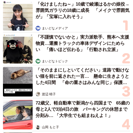
まれた「LANケーブルキーホルダー」（愛三電機提供）
「化けましたね～」10歳で綾瀬はるかの娘役→
雰囲気ガラリの18歳に成長 「メイクで雰囲気
ツイッター担当者は「配線部材のかわいさをたくさんの
が」「宝塚に入れそう」
方に伝えられたことがとてもうれしいです」とし、「ぜひ
まいどなメディア
キーホルダーをきっかけに、愛三電機にも遊びに来ていた
「不謹慎でないかと」実力派歌手、熊本へ支援
だきたいです」とアピールしています。
物資…運搬トラックの車体デザインにためら
い 「痛いほど伝わる」「行動され立派」
色は青、緑、水色、橙、赤、白、黄の7色。カラフルなケ
まいどなトピック
ーブルの中央に同社名「AISAN」と左右に「TOKYO」
「そのままにしといてください」道路で動けな
「AKIBA」の地名入り。各830円（税抜）。
い猫を前に返された一言… 懸命に生きようと
した4日間 「命の重さはみんな同じ」保護団
店頭とオンラインショップで販売していますが、現在は
体代表の訴え
渡辺 晴子
完売（4月24日現在）。入荷状況など、最新の情報は同社公
72歳父、軽自動車で新潟から四国まで 65歳の
式ツイッターアカウント（@AisanNews）で。
母と2人で3泊4日の旅 パーキングの休憩まで
分刻み… 「大学生でも組まねえよ！」
24時間購入できる「プロ向け商品の自販機」でも
販売
山岡 もと子