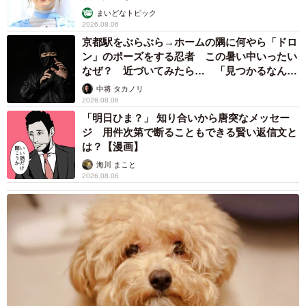
まいどなトピック
2026.08.06
京都駅をぶらぶら→ホームの隅に何やら「ドロ
ン」のポーズをする忍者 この暑い中いったい
なぜ？ 近づいてみたら… 「見つかるなんて
未熟」
中将 タカノリ
2026.08.06
「明日ひま？」 知り合いから唐突なメッセー
ジ 用件次第で断ることもできる賢い返信文と
は？【漫画】
海川 まこと
2026.08.06