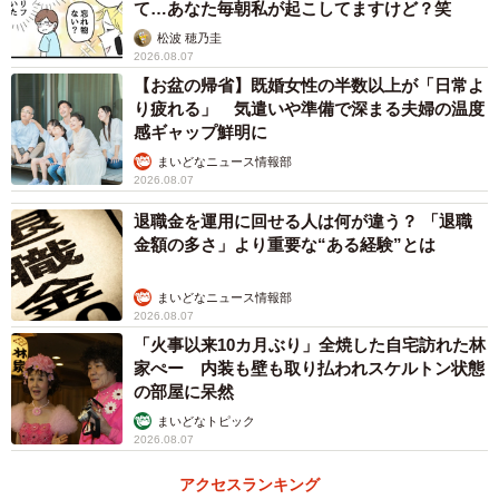
て…あなた毎朝私が起こしてますけど？笑
松波 穂乃圭
2026.08.07
【お盆の帰省】既婚女性の半数以上が「日常よ
り疲れる」 気遣いや準備で深まる夫婦の温度
感ギャップ鮮明に
まいどなニュース情報部
2026.08.07
退職金を運用に回せる人は何が違う？ 「退職
金額の多さ」より重要な“ある経験”とは
まいどなニュース情報部
2026.08.07
「火事以来10カ月ぶり」全焼した自宅訪れた林
家ぺー 内装も壁も取り払われスケルトン状態
の部屋に呆然
まいどなトピック
4/5
2026.08.07
「キーホルダーにしたらかわいいのでは？！」。担当者のひらめきで生
アクセスランキング