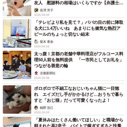
友人 慰謝料の相場はいくらですか【弁護士が
解説】
長澤 芳子
2026.08.08
「テレビより私を見て？」パパの目の前に陣取
る犬に1.4万いいね あまりにも健気な熱烈ア
ピールのちょっと切ない結末
梨木 香奈
2026.08.08
太っ腹！京都の老舗中華料理店がフルコース料
理50人前を無料提供 「一市民としてお礼を」
つながる善意の輪
京都新聞社
2026.08.08
ボロボロで不細工なおじいちゃん猫に一目惚
れ エイズだし手がかかるけど…おうちで暮ら
すと「おじ猫」だって可愛くなったよ！
鶴野 浩己
2026.08.08
「夏休みはたくさん働いてほしい」と職場から
頼まれた高2息子 バイトで稼ぎすぎると扶養