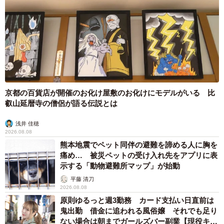
京都の百貨店が開催のお化け屋敷のお化けにモデルがいる 比
叡山延暦寺の僧侶が語る伝説とは
浅井 佳穂
2026.08.08
熊本地震でペット同伴の避難を諦める人に胸を
痛め… 被災ペットの受け入れ先をアプリに表
示する「動物避難所マップ」が始動
平藤 清刀
2026.08.08
原則ゆるっと週3勤務 カード支払い日直前は
鬼出勤 借金に追われる風俗嬢 それでも足り
ない場合は朝までガールズバー副業【現役キャ