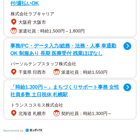
2/5
付/週払いOK
創業76年、東京・秋葉原にある「愛三電機」（同社提供）
株式会社ラブキャリア
大阪府 大阪市
「キーホルダーにしたらかわいいのでは？！」
派遣社員：時給1,500円～1,800円
光通信部材や配線パーツなどを販売する同社。社内には
事務/PC・データ入力/総務・法務・人事 車通勤
知識や経験豊富なスタッフがそろっています。ある日、ツ
OK 制服あり 長期 医療受付 残業ほぼなし
イッター担当者がベテラン社員にLANケーブルの作り方を
パーソルテンプスタッフ株式会社
習っていたときのこと。練習用に作った短いケーブルが、
千葉県 印西市
派遣社員：時給1,550円
思いの外、かわいい仕上がりに。担当者はひらめきます。
「キーホルダーにしたらかわいいのでは？！」
「時給1,300円～」まちづくりサポート事務 女性
社員多数 土日祝休 札幌駅
トランスコスモス株式会社
北海道 札幌市
契約社員：時給1,300円～
Sponsored by