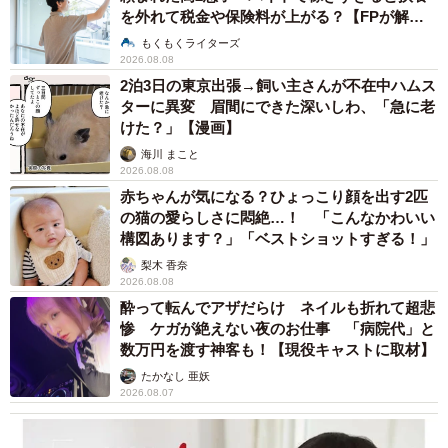
を外れて税金や保険料が上がる？【FPが解
説】
もくもくライターズ
2026.08.08
2泊3日の東京出張→飼い主さんが不在中ハムス
ターに異変 眉間にできた深いしわ、「急に老
けた？」【漫画】
海川 まこと
2026.08.08
赤ちゃんが気になる？ひょっこり顔を出す2匹
の猫の愛らしさに悶絶…！ 「こんなかわいい
構図あります？」「ベストショットすぎる！」
梨木 香奈
2026.08.08
酔って転んでアザだらけ ネイルも折れて超悲
惨 ケガが絶えない夜のお仕事 「病院代」と
数万円を渡す神客も！【現役キャストに取材】
たかなし 亜妖
2026.08.07