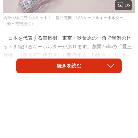
1/5
約1500本完売の大ヒット！ 愛三電機「LANケーブルキーホルダー」
（愛三電機提供）
日本を代表する電気街、東京・秋葉原の一角で異例のヒ
ットを続けるキーホルダーがあります。創業76年の「愛三
電機」（東京都千代田区）が販売する「LANケーブルキー
ホルダー」。実用品でないにもかかわらず、約8cmという
続きを読む
手のひらサイズと、ポップなカラー展開が受け、2020年の
発売以来、約1500本以上を売り上げます。発案者の同社ツ
イッター担当者に話を聞きました。