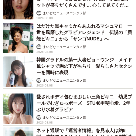
ットが盛りだくさんです… 心して見てくださ
い」
まいどなニュースエンタメ部
2026.08.08
はだけた黒キャミからあふれるマシュマロ 一
世を風靡したグラビアレジェンド 伝説の「貝
殻ビキニ」から「サンゴNUDE」へ
まいどなニュースエンタメ部
2026.08.08
韓国グラドルの第一人者ピョ・ウンジ メイド
風シャツで胸の下がちらり 愛らしさとセクシ
ーを同時に表現
まいどなニュースエンタメ部
2026.08.08
愛されボディ包むまぶしい三角ビキニ 幼児プ
ールでむぎゅっポーズ STU48甲斐心愛、2年
ぶり水着グラビア
まいどなニュースエンタメ部
4/5
2026.08.08
ネット通販で「運営者情報」を見る人は約8
「キーホルダーにしたらかわいいのでは？！」。担当者のひらめきで生