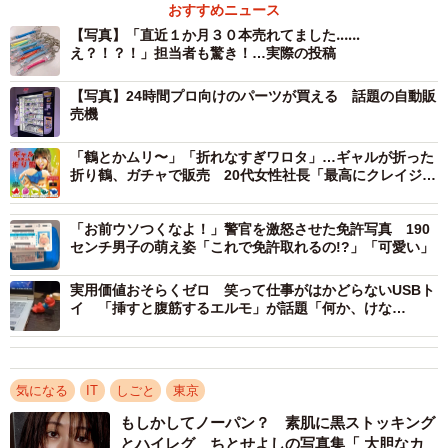
おすすめニュース
【写真】「直近１か月３０本売れてました‥‥‥
え？！？！」担当者も驚き！…実際の投稿
3/5
【写真】24時間プロ向けのパーツが買える 話題の自動販
補充しても補充しても売り切れる「LANケーブルキーホルダー」（愛三電
売機
機提供）
「鶴とかムリ〜」「折れなすぎワロタ」…ギャルが折った
折り鶴、ガチャで販売 20代女性社長「最高にクレイジー
試作品をツイッターに投稿すると、「すごい」「これは
なものを」
欲しい」「かわいい」など多くの反応が寄せられ、担当者
「お前ウソつくなよ！」警官を激怒させた免許写真 190
は確信します。「需要があるかも」
センチ男子の萌え姿「これで免許取れるの!?」「可愛い」
手始めに17本ほど作って店頭に並べたところ、すぐに完
実用価値おそらくゼロ 笑って仕事がはかどらないUSBト
イ 「挿すと腹筋するエルモ」が話題「何か、けな
売。その後も売れ続け、「発売以来、累計1500本以上が売
げ…！」
れております。常連の方から、キーホルダーを通して初め
て愛三電機を知ってくださった方まで、うれしいことに幅
気になる
IT
しごと
東京
広い方にご購入頂いております」。
もしかしてノーパン？ 素肌に黒ストッキング
とハイレグ ちとせよしの写真集「 大胆なカ