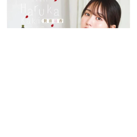
乃木坂46賀喜遥香 5年ぶり週チャン表紙 巻頭グラビアでは
激レアなメガネルームウエア姿
まいどなニュースエンタメ部
2026.08.07
3児の母 43歳女優の肩見せコーデでファンざ
わざわ 「色っぽすぎて思わず二度見」「むっ
かしからずっと可愛い」
まいどなトピック
2026.08.07
あのちゃん、雨の日のショーパン姿に「雨が似