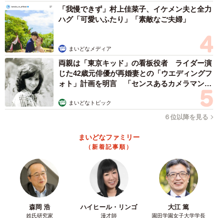
LANケーブルキーホルダーは、大規模複合ビル「秋葉原
「我慢できず」村上佳菜子、イケメン夫と全力
ハグ「可愛いふたり」「素敵なご夫婦」
UDX」地下2階にある自動販売機「愛三電機自動販売機 秋
葉原UDX店」でも取り扱っています。
まいどなメディア
LANケーブル、OAタップ、RJ-45プラグ、光清掃用品、
両親は「東京キッド」の看板役者 ライダー演
じた42歳元俳優が再婚妻との「ウエディングフ
コンソールケーブルなどが24時間買えると話題のスポッ
ォト」計画を明言 「センスあるカメラマン求
ト。「経費で落としやすい自動販売機にしたい」という思
む」
いから、全ての商品に購入明細書を貼り付けて販売すると
まいどなトピック
いうきめ細やかさです。
６位以降を見る
まいどなファミリー
プロ向けのパーツが並ぶ中、キーホルダーは異彩を放ち
（新着記事順）
ますが、こちらも補充した先から売り切れるという人気ぶ
りです。
森岡 浩
ハイヒール・リンゴ
大江 篤
姓氏研究家
漫才師
園田学園女子大学学長