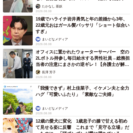
ストに取材】
たかなし 亜妖
2026.08.08
19歳でハライチ岩井勇気と年の差婚から3年、
22歳元おはガール髪バッサリ「ショート似合い
すぎ」
まいどなメディア
2026.08.08
オフィスに置かれたウォーターサーバー 空の
2Lボトル持参し毎日給水する男性社員→総務担
当者の注意にまさかの逆ギレ！【弁護士が解
説】
長澤 芳子
2026.08.08
「我慢できず」村上佳菜子、イケメン夫と全力
ハグ「可愛いふたり」「素敵なご夫婦」
まいどなメディア
2026.08.08
12歳の愛犬に変化 1歳息子の膝で甘える初め
て見せる姿に反響 これまで「見守る立場」だ