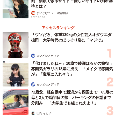
割 信頼できるサイト・怪しいサイトの判断基
まれた「LANケーブルキーホルダー」（愛三電機提供）
準とは？
ツイッター担当者は「配線部材のかわいさをたくさんの
まいどなニュース情報部
2026.08.08
方に伝えられたことがとてもうれしいです」とし、「ぜひ
キーホルダーをきっかけに、愛三電機にも遊びに来ていた
アクセスランキング
だきたいです」とアピールしています。
「ウソだろ」体重130kgの女性芸人オダウエダ
植田 大学時代のほっそり姿に「マジで」
色は青、緑、水色、橙、赤、白、黄の7色。カラフルなケ
ーブルの中央に同社名「AISAN」と左右に「TOKYO」
まいどなメディア
「AKIBA」の地名入り。各830円（税抜）。
「化けましたね～」10歳で綾瀬はるかの娘役→
雰囲気ガラリの18歳に成長 「メイクで雰囲気
が」「宝塚に入れそう」
店頭とオンラインショップで販売していますが、現在は
完売（4月24日現在）。入荷状況など、最新の情報は同社公
まいどなメディア
式ツイッターアカウント（@AisanNews）で。
72歳父、軽自動車で新潟から四国まで 65歳の
母と2人で3泊4日の旅 パーキングの休憩まで
分刻み… 「大学生でも組まねえよ！」
24時間購入できる「プロ向け商品の自販機」でも
販売
山岡 もと子