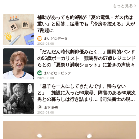
もっと見る
補助があっても約9割が「夏の電気・ガス代は
重い」と回答…猛暑でも「冷房を控える」人が
7割超に
まいどなデータ
2026.08.08
「だんだん時代劇俳優みたく…」国民的バンド
の55歳ボーカリスト 競馬界の57歳レジェンド
らとの「夏祭り満喫ショット」に驚きの声続々
まいどなトピック
2026.08.08
「息子を一人にしてきたんです、帰らない
と」 施設に入った90歳母、障害のある60歳次
男との暮らしは行き詰まり…【司法書士の現場
5/5
から】
山下 静香
2026.08.08
24時間プロ向けパーツが買えると話題。「秋葉原UDX」地下2階にある自
動販売機（提供）