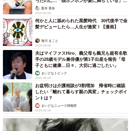
ったのに…「頭ポンポンが愛に満ちている」
「尊…」
梨木 香奈
2026.08.08
何かと人に舐められた黒髪時代 30代後半で金
髪デビューしたら…人生が激変！【漫画】
海川 まこと
2026.08.08
夫はマイファスHiro、義父母も義兄も超有名歌
手の28歳モデル兼俳優が第1子出産を報告「母
子ともに健康…日々、大切に過ごしたい」
まいどなトピック
2026.08.08
お盆明けは介護相談が3割増加 帰省時に確認
したい「離れて暮らす親の異変」チェックポイ
ントは？
まいどなニュース情報部
2026.08.08