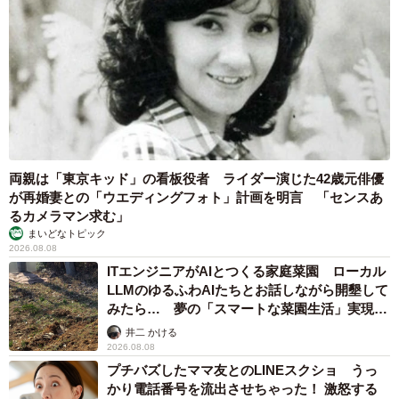
両親は「東京キッド」の看板役者 ライダー演じた42歳元俳優
が再婚妻との「ウエディングフォト」計画を明言 「センスあ
るカメラマン求む」
まいどなトピック
2026.08.08
ITエンジニアがAIとつくる家庭菜園 ローカル
LLMのゆるふわAIたちとお話しながら開墾して
みたら… 夢の「スマートな菜園生活」実現な
るか
井二 かける
2026.08.08
プチバズしたママ友とのLINEスクショ うっ
かり電話番号を流出させちゃった！ 激怒する