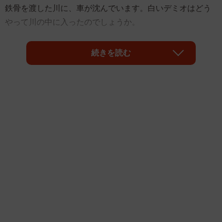
鉄骨を渡した川に、車が沈んでいます。白いデミオはどう
やって川の中に入ったのでしょうか。
Twitterに写真が投稿されると、「どうやったらこんなとこ
続きを読む
に入るの？」「間違って落ちるもの？」「どゆこと！？」
「冷やしデミオ」などと話題を集めました。車はなぜ水没
したのか、運転手は無事だったのか、車は引き上げられる
のか。現場は高知県香南市の「のいちあじさい街道」で
す。投稿主や香南市、香南市観光協会に聞きました。