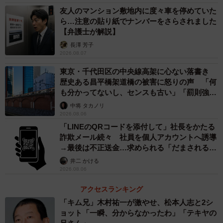
関係者の話によると、デミオに乗っていた夫婦は用水路に
友人のマンション敷地内に度々車を停めていた
ら…注意の貼り紙でナンバーをさらされました
落ちる前に車から離れており、無事だったといいます。
【弁護士が解説】
長澤 芳子
「のいちあじさい街道」は今回の引き上げ作業のため、ア
2026.08.07
ジサイ約30株を根っこから掘り出して移動させ、作業スペ
東京・千代田区の中央線高架に心ない落書き
ースを作りました。5月下旬から6月にかけて、用水路沿い
歴史ある昌平橋架道橋の被害に怒りの声 「何
約1キロに植えられたアジサイが見ごろを迎えます。関係者
も分かってないし、センスも古い」「罰則強化
して」
は「今度は車ではなく、アジサイを見に来てください」と
中将 タカノリ
2026.08.06
話していました。
「LINEのQRコードを添付して」社長をかたる
詐欺メール続々 社員を個人アカウントへ誘導
→最後は不正送金…求められる「だまされる前
提」の対策
井二 かける
2026.08.06
アクセスランキング
「キム兄」木村祐一が激やせ、松本人志と2シ
ョット「一瞬、分からなかったわ」「テキヤの