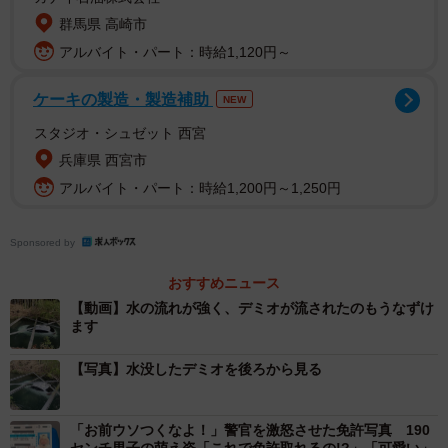
2/6
群馬県 高崎市
水没したデミオを別角度から見る（提供画像）
アルバイト・パート：時給1,120円～
車が沈んでいたのは、川ではなく「のいちあじさい街道」
ケーキの製造・製造補助
NEW
沿いを流れる用水路でした。用水路といっても、デミオが
スタジオ・シュゼット 西宮
すっぽり入るくらい水深が深く、幅がある川のような場所
兵庫県 西宮市
です。
アルバイト・パート：時給1,200円～1,250円
香南市観光協会によると、車が用水路に落ちたのは3月31
Sponsored by
日。高齢の夫婦が「のいちあじさい街道」の駐車場にデミ
オを駐車しようとした際、運転操作を誤り、駐車場外の斜
おすすめニュース
面を滑って用水路に落ちたといいます。用水路は水流が強
【動画】水の流れが強く、デミオが流されたのもうなずけ
ます
く、デミオは流された末、川に鋼材を渡した場所に引っか
かって止まりました。「のいちあじさい街道」は桜並木が
【写真】水没したデミオを後ろから見る
あり、ちょうど桜が満開の季節。SNSで話題となり、花見
に来た人が、花びら舞い散る川面に沈むデミオを撮影する
「お前ウソつくなよ！」警官を激怒させた免許写真 190
姿も見られました。