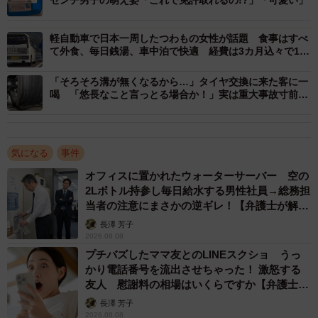
センチ男子の萌え姿「これで免許取れるの!?」「可愛い」
軽自動車で日本一周したつわもの女性が話題 食事はすべ
て外食、毎日銭湯、車中泊で快適 経費は3カ月込々で100
万円
「そろそろ溝が無くなるから…」タイヤ交換に来た客に一
喝 「悠長なこと言っとる場合か！」実は重大事故寸前
「運良く車体を支えていただけ」
気になる
事件
3/6
オフィスに置かれたウォーターサーバー 空の
2Lボトル持参し毎日給水する男性社員→総務担
よく見るとデミオや川面に花びらが舞い降りています（提供画像）
当者の注意にまさかの逆ギレ！【弁護士が解
説】
長澤 芳子
香南市によると、デミオを引き上げるため、4月3日に用水
2026.08.08
路に流れる水を止めました。水が引いた用水路に別の車が
プチバズしたママ友とのLINEスクショ うっ
かり電話番号を流出させちゃった！ 激怒する
入って、デミオを橋の下まで引っ張り、橋の上の作業車が
友人 慰謝料の相場はいくらですか【弁護士が
車体を用水路から引き上げました。
解説】
長澤 芳子
2026.08.08