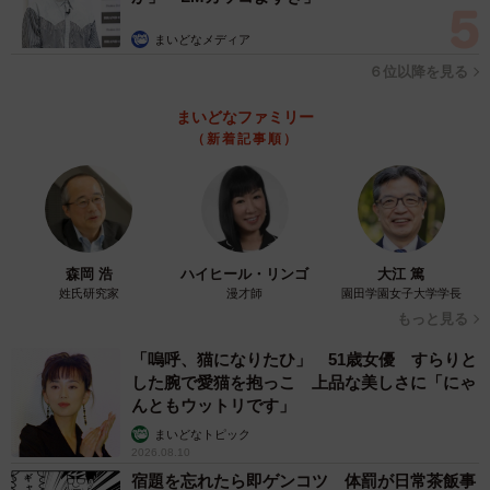
まいどなメディア
６位以降を見る
まいどなファミリー
（新着記事順）
森岡 浩
ハイヒール・リンゴ
大江 篤
姓氏研究家
漫才師
園田学園女子大学学長
もっと見る
「嗚呼、猫になりたひ」 51歳女優 すらりと
した腕で愛猫を抱っこ 上品な美しさに「にゃ
んともウットリです」
まいどなトピック
2026.08.10
宿題を忘れたら即ゲンコツ 体罰が日常茶飯事