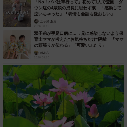
「No！パパは車行って」初めて1人で登園 ダ
ウン症の4歳娘の成長に思わず涙…「感動して
泣いちゃった」「表情も会話も愛おしい」
五ヶ瀬 あお
2026.08.10
双子弟が手足口病に…→兄に感染しないよう保
育士ママが考えた“お気持ちだけ”隔離 「ママ
の頑張りが伝わる」「可愛いふたり」
ANNA
2026.08.10