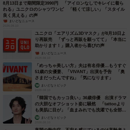
8月13日まで期間限定3990円 「アイロンなしでキレイに着ら
れる」ユニクロのシャツワンピ 「軽くて涼しい」「スタイル
良く見える」の声
まいどなニュース
2026.08.10
ユニクロ「エアリズム3Dマスク」が8月10日よ
り再販売 「ずっと再販を願ってて」「本当に
助かります！」購入者から喜びの声
まいどなニュース
2026.08.10
「めっちゃ美しい方」夫は有名俳優…もうすぐ
51歳の女優妻、「VIVANT」出演を予告 「奥
さまだったんですね」「気になります」
まいどなトピック
2026.08.10
「韓国でもカッコ良い」36歳俳優 出演ドラマ
の大胆なオフショット姿に騒然 「tattooより
も美肌に目が」「血まみれでも洗濯でも全部か
っこいい」
まいどなトピック
2026.08.10
夜間の熱中症、不安を感じているのは高齢者よ