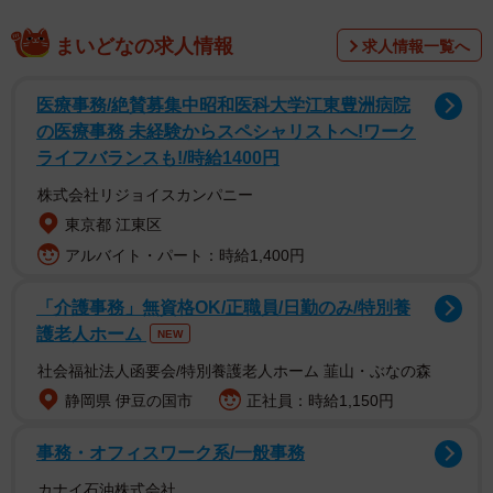
まいどなの求人情報
求人情報一覧へ
医療事務/絶賛募集中昭和医科大学江東豊洲病院
用水路の水を止め、デミオ引き上げ
の医療事務 未経験からスペシャリストへ!ワーク
ライフバランスも!/時給1400円
株式会社リジョイスカンパニー
東京都 江東区
アルバイト・パート：時給1,400円
「介護事務」無資格OK/正職員/日勤のみ/特別養
護老人ホーム
NEW
社会福祉法人函要会/特別養護老人ホーム 韮山・ぶなの森
静岡県 伊豆の国市
正社員：時給1,150円
事務・オフィスワーク系/一般事務
カナイ石油株式会社