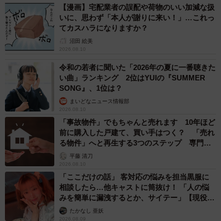
【漫画】宅配業者の誤配や荷物のいい加減な扱
いに、思わず「本人が謝りに来い！」…これっ
てカスハラになりますか？
沼田 絵美
2026.08.10
令和の若者に聞いた「2026年の夏に一番聴きた
い曲」ランキング 2位はYUIの『SUMMER
SONG』、1位は？
まいどなニュース情報部
2026.08.10
「事故物件」でもちゃんと売れます 10年ほど
前に購入した戸建て、買い手はつく？ 「売れ
る物件」へと再生する3つのステップ 専門家
が解説
平藤 清刀
2026.08.10
「ここだけの話」 客対応の悩みを担当黒服に
相談したら…他キャストに筒抜け！ 「人の悩
みを簡単に漏洩するとか、サイテー」【現役キ
ャストに取材】
たかなし 亜妖
2026.08.09