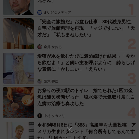
兄さん」
まいどなメディア
「完全に旅館だ」お盆も仕事…30代独身男性、
自宅で旅館料理を再現 「マジですごい」「天
才だ」「私もまねしたい」
金井 かおる
愛猫が水を飲むたびに褒め続けた結果→「今か
ら飲むよ！」と飼い主を呼ぶように 誇らしげ
な表情に「かしこい」「えらい」
梨木 香奈
お祭りの夜の駅のトイレ 捨てられた1匹の金
魚は酸欠状態だった 塩水浴で元気取り戻し白
点病の治療も奏功した
4/6
中将 タカノリ
令和8年8月8日に「888」高級車を大量投稿 ア
水没したデミオを後ろから見る（提供画像）
メリカ生まれタレント「何台所有してるんです
か」「LMカッコよすぎ」