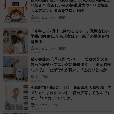
り若者？ 寝苦しい夜の快眠環境づくりに役立
つエアコン活用術をプロが解説
まいどなニュース情報部
2026.08.10
「今年こそ7月中に終わらせる！」意気込む小
学生は約4割…でも現実は？ 親子の夏休み宿
題事情
まいどなニュース情報部
2026.08.10
猫が突然の「理不尽パンチ」！ 笑顔の兄犬を
襲った爆笑ハプニングにSNS沸く 「まぁ猫様
なので」「だがそれが良い」「ふたりともかわ
いいね」
梨木 香奈
2026.08.10
令和8年8月8日に「888」高級車を大量投稿 ア
メリカ生まれタレント「何台所有してるんです
か」「LMカッコよすぎ」
まいどなメディア
2026.08.10