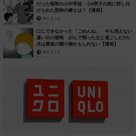
だった昭和の小中学校 小4男子の頬に押し付
けられた恐怖の棒とは？【漫画】
海川 まこと
2026.08.10
5/6
口にできなかった「ごめんね」 今も消えない
遠い日の後悔 がんで弱った父と過ごした3カ
満開の桜と水没デミオ（提供画像）
月は最後の贈り物かもしれない【漫画】
海川 まこと
2026.08.10