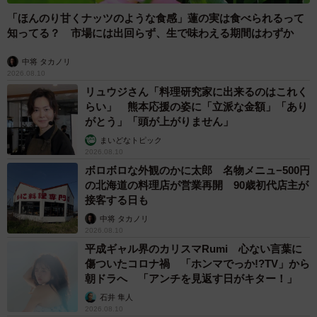
「ほんのり甘くナッツのような食感」蓮の実は食べられるって
知ってる？ 市場には出回らず、生で味わえる期間はわずか
中将 タカノリ
2026.08.10
リュウジさん「料理研究家に出来るのはこれく
らい」 熊本応援の姿に「立派な金額」「あり
がとう」「頭が上がりません」
まいどなトピック
2026.08.10
ボロボロな外観のかに太郎 名物メニュ−500円
の北海道の料理店が営業再開 90歳初代店主が
接客する日も
中将 タカノリ
2026.08.10
平成ギャル界のカリスマRumi 心ない言葉に
傷ついたコロナ禍 「ホンマでっか!?TV」から
朝ドラへ 「アンチを見返す日がキター！」
石井 隼人
2026.08.10