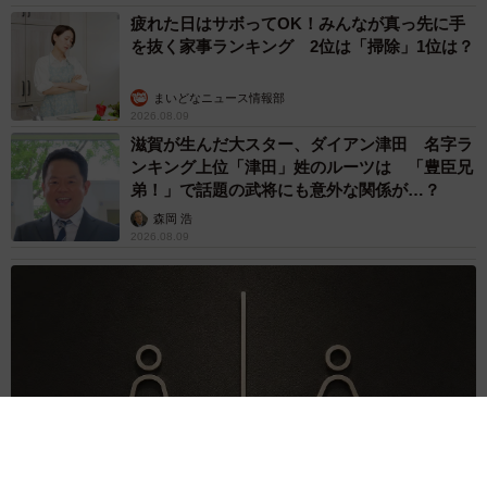
疲れた日はサボってOK！みんなが真っ先に手
を抜く家事ランキング 2位は「掃除」1位は？
まいどなニュース情報部
2026.08.09
滋賀が生んだ大スター、ダイアン津田 名字ラ
ンキング上位「津田」姓のルーツは 「豊臣兄
弟！」で話題の武将にも意外な関係が…？
森岡 浩
2026.08.09