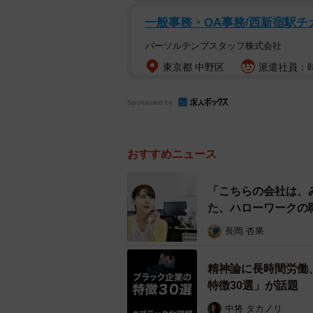
一般事務・OA事務/西新宿駅
パーソルテンプスタッフ株式会社
東京都 中野区
派遣社員：時
Sponsored by
おすすめニュース
「こちらの会社は、
た、ハローワークの
長岡 杏果
精神論に長時間労働
特徴30選」が話題
中将 タカノリ