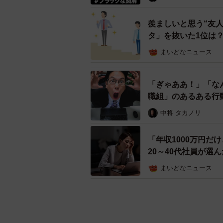
羨ましいと思う“友
タ」を抜いた1位は
まいどなニュース
「ぎゃああ！」「な
職組」のあるある行
中将 タカノリ
「年収1000万円だ
20～40代社員が選
まいどなニュース