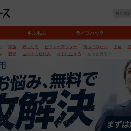
もふもふ
ライフハック
い
家族
気になる
ビフォーアフター
買ってみたい
夫婦
ン
観光
世の中の仕組み
ともに生きる
もっと見る