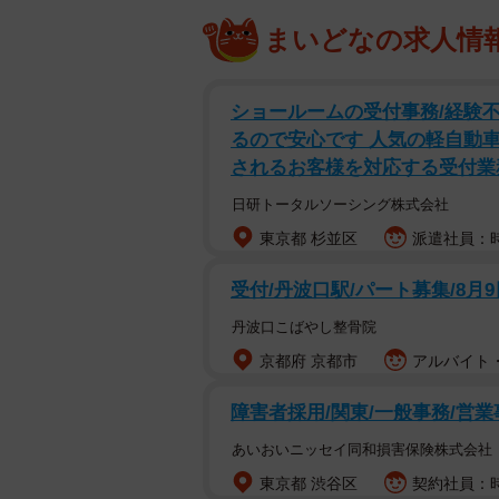
まいどなの求人情
ショールームの受付事務/経験不
るので安心です 人気の軽自動
されるお客様を対応する受付業
日研トータルソーシング株式会社
東京都 杉並区
派遣社員：時
受付/丹波口駅/パート募集/8月
丹波口こばやし整骨院
京都府 京都市
アルバイト・
障害者採用/関東/一般事務/営業
あいおいニッセイ同和損害保険株式会社
東京都 渋谷区
契約社員：時給