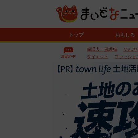
ニ
トップ
おもしろ
ュ
ー
保護犬・保護猫
かんさ
ス
一
ダイエット
ファッショ
覧