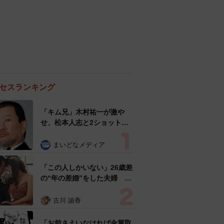
セスランキング
「キム兄」木村祐一が激や
せ、松本人志と2ショット
「一瞬、分からなかったわ」
「テキヤの兄さん」
まいどなメディア
「この人しかいない」26歳差
の“年の差婚”をした夫婦 出
会いは？反対する声はなかっ
た？ 今の思いを聞いた
古川 諭香
「お前さえいなければ金賞取