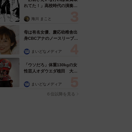
れてた！」高校時代の演奏会
がトラウマ……責められた学
生は楽器修理職人に 10年後
海川 まこと
再会した因縁の相手から思わ
ぬ申し出【漫画】
母は有名女優、慶応幼稚舎出
身CBCアナのノースリーブ姿
「育ちの良さが表情に表れて
る」「天使の笑顔」
まいどなメディア
「ウソだろ」体重130kgの女
性芸人オダウエダ植田 大学
時代のほっそり姿に「マジ
で」
まいどなメディア
６位以降を見る