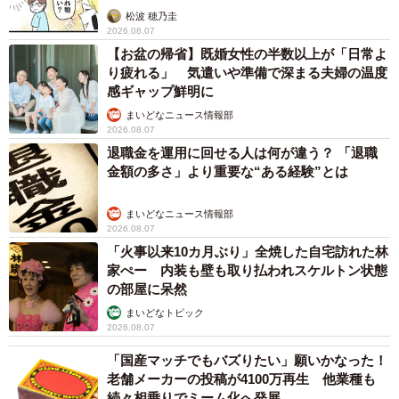
松波 穂乃圭
2026.08.07
【お盆の帰省】既婚女性の半数以上が「日常よ
り疲れる」 気遣いや準備で深まる夫婦の温度
感ギャップ鮮明に
まいどなニュース情報部
2026.08.07
退職金を運用に回せる人は何が違う？ 「退職
金額の多さ」より重要な“ある経験”とは
まいどなニュース情報部
2026.08.07
「火事以来10カ月ぶり」全焼した自宅訪れた林
家ぺー 内装も壁も取り払われスケルトン状態
の部屋に呆然
まいどなトピック
2026.08.07
「国産マッチでもバズりたい」願いかなった！
老舗メーカーの投稿が4100万再生 他業種も
続々相乗りでミーム化へ発展