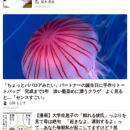
梨木 香奈
2026.08.07
「ちょっとババロアみたい」パートナーの誕生日に手作りトー
トバッグ 完成まで1年 淡い藍染めに漂うクラゲ よく見る
と…「センスすごい」
山岡 もと子
2026.08.07
【漫画】大学生息子の「頼れる彼氏」っぷりを
見て母は絶句 「起きなよ、遅刻するよ」っ
て…あなた毎朝私が起こしてますけど？笑