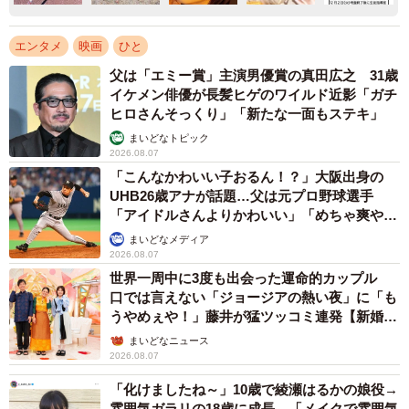
エンタメ
映画
ひと
父は「エミー賞」主演男優賞の真田広之 31歳
イケメン俳優が長髪ヒゲのワイルド近影「ガチ
ヒロさんそっくり」「新たな一面もステキ」
まいどなトピック
2026.08.07
「こんなかわいい子おるん！？」大阪出身の
UHB26歳アナが話題…父は元プロ野球選手
「アイドルさんよりかわいい」「めちゃ爽や
か」
まいどなメディア
2026.08.07
世界一周中に3度も出会った運命的カップル
口では言えない「ジョージアの熱い夜」に「も
うやめぇや！」藤井が猛ツッコミ連発【新婚さ
ん】
まいどなニュース
2026.08.07
「化けましたね～」10歳で綾瀬はるかの娘役→
雰囲気ガラリの18歳に成長 「メイクで雰囲気