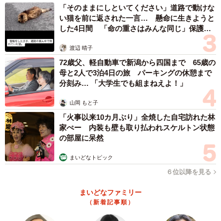
「そのままにしといてください」道路で動けな
い猫を前に返された一言… 懸命に生きようと
した4日間 「命の重さはみんな同じ」保護団
体代表の訴え
渡辺 晴子
72歳父、軽自動車で新潟から四国まで 65歳の
母と2人で3泊4日の旅 パーキングの休憩まで
分刻み… 「大学生でも組まねえよ！」
山岡 もと子
「火事以来10カ月ぶり」全焼した自宅訪れた林
家ぺー 内装も壁も取り払われスケルトン状態
の部屋に呆然
まいどなトピック
６位以降を見る
まいどなファミリー
（新着記事順）