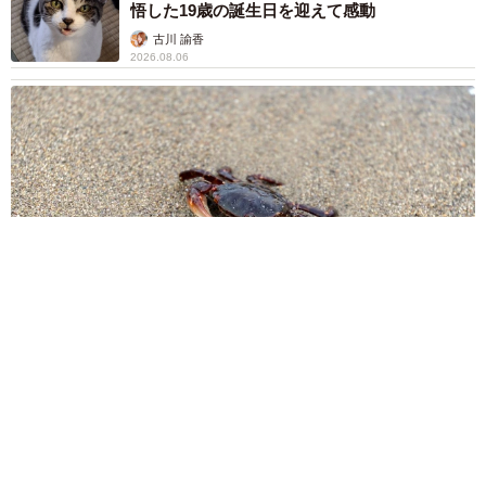
悟した19歳の誕生日を迎えて感動
古川 諭香
2026.08.06
「カニにアジをあげると青くなる」ほんとに！？ 「自然の染
色技術が凄い」と話題に その理由とは…？
竹中 友一（RinToris）
2026.08.06
誰も求めていない職場の「謎マナー」、「過剰