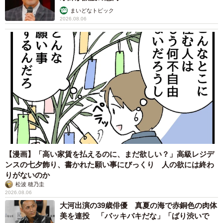
まいどなトピック
2026.08.06
【漫画】「高い家賃を払えるのに、まだ欲しい？」高級レジデ
ンスの七夕飾り、書かれた願い事にびっくり 人の欲には終わ
りがないのか
松波 穂乃圭
2026.08.06
大河出演の39歳俳優 真夏の海で赤銅色の肉体
美を連投 「バッキバキだな」「ばり渋いで