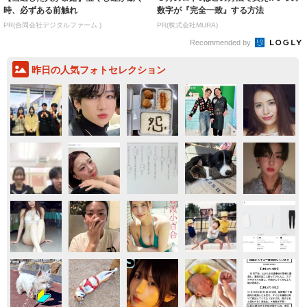
時、必ずある前触れ
数字が『完全一致』する方法
PR(合同会社デジタルファーム )
PR(株式会社MURA)
Recommended by
昨日の人気フォトセレクション