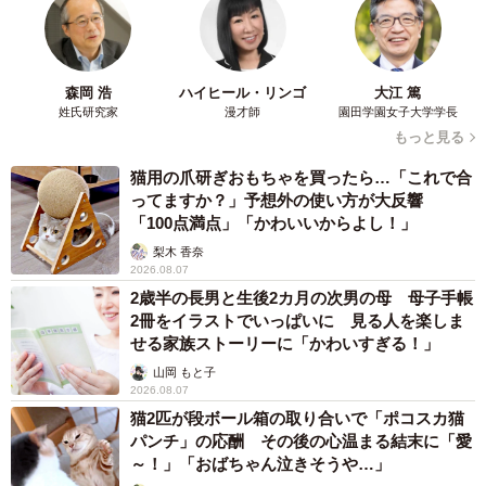
森岡 浩
ハイヒール・リンゴ
大江 篤
姓氏研究家
漫才師
園田学園女子大学学長
もっと見る
猫用の爪研ぎおもちゃを買ったら…「これで合
ってますか？」予想外の使い方が大反響
「100点満点」「かわいいからよし！」
梨木 香奈
2026.08.07
2歳半の長男と生後2カ月の次男の母 母子手帳
2冊をイラストでいっぱいに 見る人を楽しま
せる家族ストーリーに「かわいすぎる！」
山岡 もと子
2026.08.07
猫2匹が段ボール箱の取り合いで「ポコスカ猫
パンチ」の応酬 その後の心温まる結末に「愛
～！」「おばちゃん泣きそうや…」