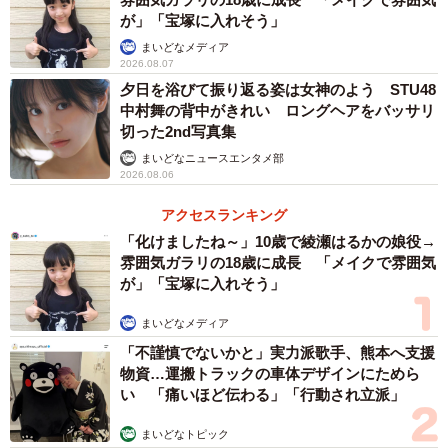
が」「宝塚に入れそう」
まいどなメディア
2026.08.07
夕日を浴びて振り返る姿は女神のよう STU48
中村舞の背中がきれい ロングヘアをバッサリ
切った2nd写真集
まいどなニュースエンタメ部
2026.08.06
アクセスランキング
「化けましたね～」10歳で綾瀬はるかの娘役→
雰囲気ガラリの18歳に成長 「メイクで雰囲気
が」「宝塚に入れそう」
まいどなメディア
「不謹慎でないかと」実力派歌手、熊本へ支援
物資…運搬トラックの車体デザインにためら
い 「痛いほど伝わる」「行動され立派」
まいどなトピック