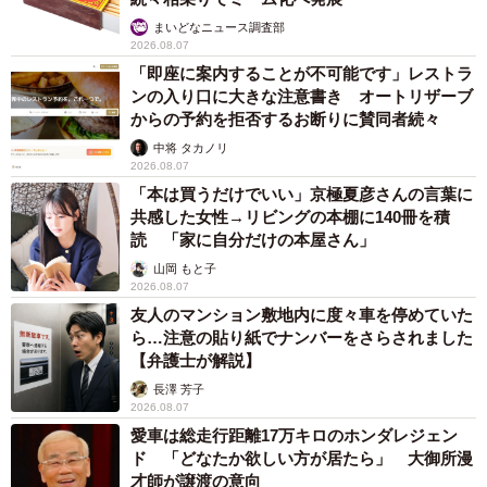
まいどなニュース調査部
2026.08.07
「即座に案内することが不可能です」レストラ
ンの入り口に大きな注意書き オートリザーブ
からの予約を拒否するお断りに賛同者続々
中将 タカノリ
2026.08.07
「本は買うだけでいい」京極夏彦さんの言葉に
共感した女性→リビングの本棚に140冊を積
読 「家に自分だけの本屋さん」
山岡 もと子
2026.08.07
友人のマンション敷地内に度々車を停めていた
ら…注意の貼り紙でナンバーをさらされました
【弁護士が解説】
長澤 芳子
2026.08.07
愛車は総走行距離17万キロのホンダレジェン
ド 「どなたか欲しい方が居たら」 大御所漫
才師が譲渡の意向