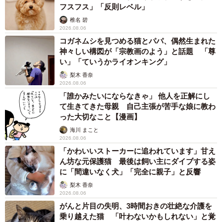
フスフス」「反則レベル」
椎名 碧
2026.08.06
コガネムシを見つめる猫とパパ、偶然生まれた
神々しい構図が「宗教画のよう」と話題 「尊
い」「ていうかライオンキング」
梨木 香奈
2026.08.06
「誰かみたいにならなきゃ」 他人を正解にし
て生きてきた母親 自己主張が苦手な娘に教わ
った大切なこと【漫画】
海川 まこと
2026.08.06
「かわいいストーカーに追われています」甘え
ん坊な元保護猫 最後は飼い主にダイブする姿
に「間違いなく犬」「完全に親子」と反響
梨木 香奈
2026.08.06
がんと片目の失明、3時間おきの壮絶な介護を
乗り越えた猫 「叶わないかもしれない」と覚