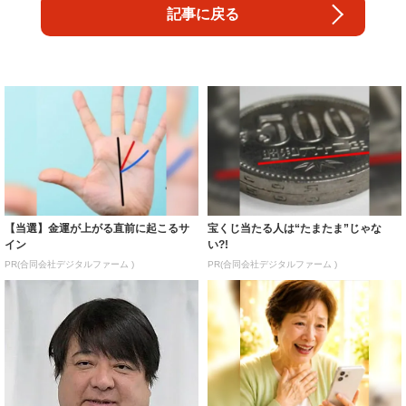
記事に戻る
【当選】金運が上がる直前に起こるサ
宝くじ当たる人は“たまたま”じゃな
イン
い?!
PR(合同会社デジタルファーム )
PR(合同会社デジタルファーム )