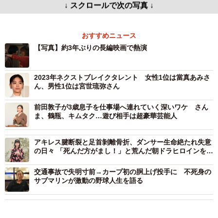
↓ スクロールで次の写真 ↓
おすすめニュース
【写真】約3年ぶりの長編映画で熱演
2023年ネクストブレイクタレント 女性1位は當真あみさ
ん、男性1位は宮世琉弥さん
前田敦子が3歳息子を仕事場へ連れていく深いワケ さん
ま、鶴瓶、キムタク…遊び相手は超豪華芸能人
アキレス腱断裂と足首剝離骨折、ダンサー生命絶たれ失意
の日々 「死んだ方がまし！」と荒んだ朝ドラヒロインを救
ったもの
交通事故で失明寸前→カープ初の胴上げ投手に 不死身の
サブマリンが激動の野球人生を語る