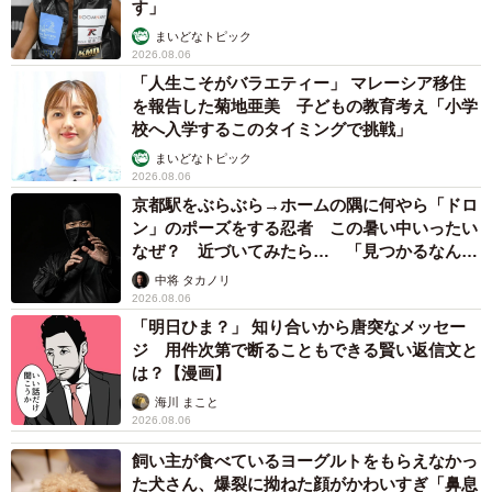
す」
まいどなトピック
2026.08.06
「人生こそがバラエティー」 マレーシア移住
を報告した菊地亜美 子どもの教育考え「小学
校へ入学するこのタイミングで挑戦」
まいどなトピック
2026.08.06
京都駅をぶらぶら→ホームの隅に何やら「ドロ
ン」のポーズをする忍者 この暑い中いったい
なぜ？ 近づいてみたら… 「見つかるなんて
未熟」
中将 タカノリ
2026.08.06
「明日ひま？」 知り合いから唐突なメッセー
ジ 用件次第で断ることもできる賢い返信文と
は？【漫画】
海川 まこと
2026.08.06
飼い主が食べているヨーグルトをもらえなかっ
た犬さん、爆裂に拗ねた顔がかわいすぎ「鼻息