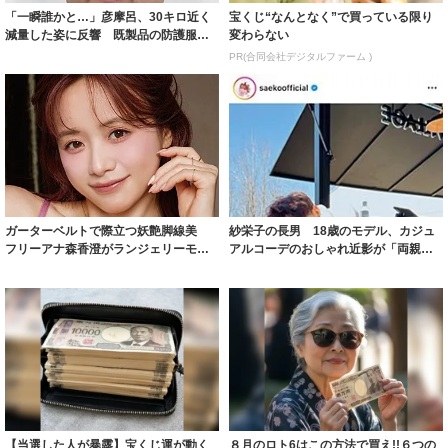
「一瞬誰かと…」彦摩呂、30キロ近く
宝くじ“なんとなく”で買っている限り
減量した姿に反響 既製品の防護服が
変わらない
着られると...
PR(合同会社デジタルファーム )
ガーターベルトで際立つ妖艶脚線美
紗栄子の長男 18歳のモデル、カジュ
フリーアナ森香澄がランジェリーモデ
アルコーデのおしゃれ近影が「両親の
ルに ｢PE...
いいとこ取...
【当選した人が暴露】宝くじ運が動く
８月のロト6はこの方法で買え!!６つの