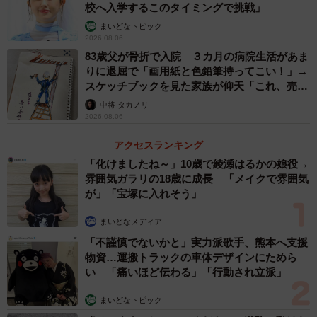
校へ入学するこのタイミングで挑戦」
まいどなトピック
2026.08.06
83歳父が骨折で入院 ３カ月の病院生活があま
りに退屈で「画用紙と色鉛筆持ってこい！」→
スケッチブックを見た家族が仰天「これ、売れ
ますよ…」
中将 タカノリ
2026.08.06
アクセスランキング
「化けましたね～」10歳で綾瀬はるかの娘役→
雰囲気ガラリの18歳に成長 「メイクで雰囲気
が」「宝塚に入れそう」
まいどなメディア
「不謹慎でないかと」実力派歌手、熊本へ支援
物資…運搬トラックの車体デザインにためら
い 「痛いほど伝わる」「行動され立派」
まいどなトピック