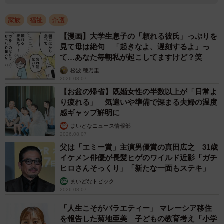
家族
福祉
介護
【漫画】大学生息子の「頼れる彼氏」っぷりを
見て母は絶句 「起きなよ、遅刻するよ」っ
て…あなた毎朝私が起こしてますけど？笑
松波 穂乃圭
2026.08.07
【お盆の帰省】既婚女性の半数以上が「日常よ
り疲れる」 気遣いや準備で深まる夫婦の温度
感ギャップ鮮明に
まいどなニュース情報部
2026.08.07
父は「エミー賞」主演男優賞の真田広之 31歳
イケメン俳優が長髪ヒゲのワイルド近影「ガチ
ヒロさんそっくり」「新たな一面もステキ」
まいどなトピック
2026.08.07
「人生こそがバラエティー」 マレーシア移住
を報告した菊地亜美 子どもの教育考え「小学