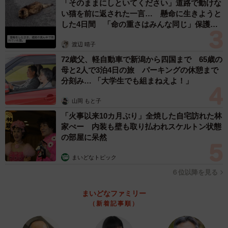
「そのままにしといてください」道路で動けな
い猫を前に返された一言… 懸命に生きようと
した4日間 「命の重さはみんな同じ」保護団
体代表の訴え
渡辺 晴子
72歳父、軽自動車で新潟から四国まで 65歳の
母と2人で3泊4日の旅 パーキングの休憩まで
分刻み… 「大学生でも組まねえよ！」
山岡 もと子
「火事以来10カ月ぶり」全焼した自宅訪れた林
家ぺー 内装も壁も取り払われスケルトン状態
の部屋に呆然
まいどなトピック
６位以降を見る
まいどなファミリー
（新着記事順）