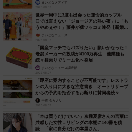
か」
まいどなメディア
2026.08.07
世界一周中に3度も出会った運命的カップル
口では言えない「ジョージアの熱い夜」に「も
うやめぇや！」藤井が猛ツッコミ連発【新婚さ
ん】
まいどなニュース
2026.08.07
「国産マッチでもバズりたい」願いかなった！
老舗メーカーの投稿が4100万再生 他業種も
続々相乗りでミーム化へ発展
まいどなニュース調査部
2026.08.07
「即座に案内することが不可能です」レストラ
ンの入り口に大きな注意書き オートリザーブ
からの予約を拒否するお断りに賛同者続々
中将 タカノリ
2026.08.07
「本は買うだけでいい」京極夏彦さんの言葉に
共感した女性→リビングの本棚に140冊を積
読 「家に自分だけの本屋さん」