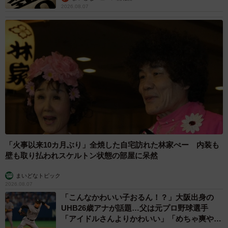
2026.08.07
「火事以来10カ月ぶり」全焼した自宅訪れた林家ぺー 内装も
壁も取り払われスケルトン状態の部屋に呆然
まいどなトピック
2026.08.07
「こんなかわいい子おるん！？」大阪出身の
UHB26歳アナが話題…父は元プロ野球選手
「アイドルさんよりかわいい」「めちゃ爽や