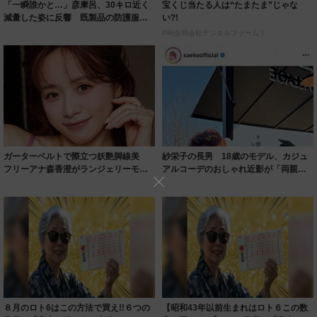
「一瞬誰かと…」彦摩呂、30キロ近く
宝くじ当たる人は“たまたま”じゃな
減量した姿に反響 既製品の防護服が
い?!
着られると...
PR(合同会社デジタルファーム )
ガーターベルトで際立つ妖艶脚線美
紗栄子の長男 18歳のモデル、カジュ
フリーアナ森香澄がランジェリーモデ
アルコーデのおしゃれ近影が「両親の
ルに ｢PE...
いいとこ取...
８月のロト6はこの方法で買え!!６つの
【昭和43年以前生まれはロト６この数