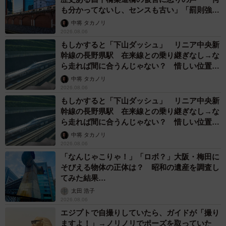
も分かってないし、センスも古い」「罰則強化
して」
中将 タカノリ
2026.08.06
もしかすると「下山ダッシュ」 リニア中央新
幹線の長野県駅 在来線との乗り継ぎなし→な
ら走れば間に合うんじゃない？ 惜しい位置関
係が反響
中将 タカノリ
2026.08.06
もしかすると「下山ダッシュ」 リニア中央新
幹線の長野県駅 在来線との乗り継ぎなし→な
ら走れば間に合うんじゃない？ 惜しい位置関
係が反響
中将 タカノリ
2026.08.06
「なんじゃこりゃ！」「ロボ？」大阪・梅田に
そびえる物体の正体は？ 昭和の遺産を調査し
てみた結果…
太田 浩子
2026.08.06
エジプトで自撮りしていたら、ガイドが「撮り
ますよ！」→ノリノリでポーズを取っていた