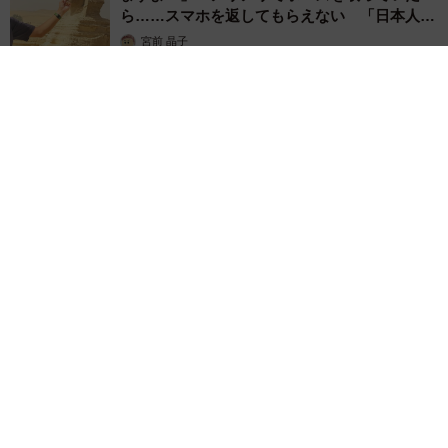
ら……スマホを返してもらえない 「日本人は
カモ代表かも」「私は6時間で3万円払った」
宮前 晶子
2026.08.06
「LINEのQRコードを添付して」社長をかたる詐欺メール
続々 社員を個人アカウントへ誘導→最後は不正送金…求めら
れる「だまされる前提」の対策
井二 かける
2026.08.06
重みも歴史もズッシリ…出雲大社の日本最大級