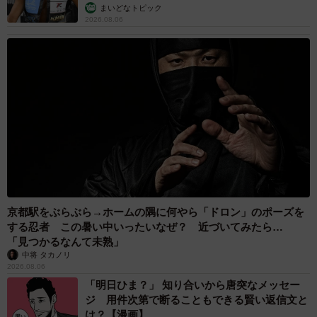
まいどなトピック
2026.08.06
京都駅をぶらぶら→ホームの隅に何やら「ドロン」のポーズを
する忍者 この暑い中いったいなぜ？ 近づいてみたら…
「見つかるなんて未熟」
中将 タカノリ
2026.08.06
「明日ひま？」 知り合いから唐突なメッセー
ジ 用件次第で断ることもできる賢い返信文と
は？【漫画】