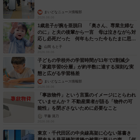
まいどなニュース情報部
2026.08.06
1歳息子が腕を亜脱臼 「奥さん、専業主婦な
のに」と夫の後輩から一言 母は泣きながら対
応し必死だった 何年もたった今もたまに思い
出し…
山岡 もと子
2026.08.06
子どもの学校外の学習時間が11年で2割減少
「家庭学習0分層」が約半数に達する深刻な実
態と広がる学習格差
まいどなニュース情報部
2026.08.06
「事故物件」という言葉のイメージにとらわれ
ていませんか？ 不動産業者が語る「物件の可
能性」を閉ざさないために必要なこと
平藤 清刀
2026.08.06
東京・千代田区の中央線高架に心ない落書き
歴史ある昌平橋架道橋の被害に怒りの声 「何