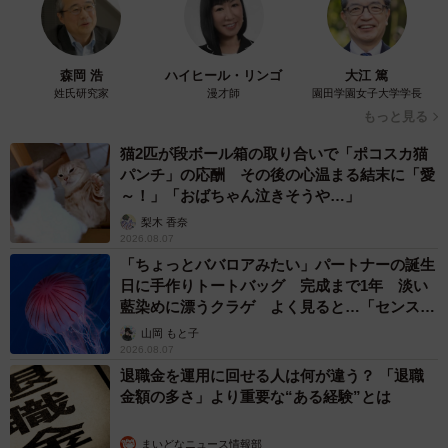
森岡 浩
ハイヒール・リンゴ
大江 篤
姓氏研究家
漫才師
園田学園女子大学学長
もっと見る
猫2匹が段ボール箱の取り合いで「ポコスカ猫
パンチ」の応酬 その後の心温まる結末に「愛
～！」「おばちゃん泣きそうや…」
梨木 香奈
2026.08.07
「ちょっとババロアみたい」パートナーの誕生
日に手作りトートバッグ 完成まで1年 淡い
藍染めに漂うクラゲ よく見ると…「センスす
ごい」
山岡 もと子
2026.08.07
退職金を運用に回せる人は何が違う？ 「退職
金額の多さ」より重要な“ある経験”とは
まいどなニュース情報部