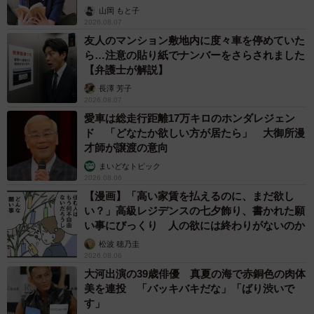
山岡 もと子
2026.08.07
友人のマンション敷地内に度々車を停めていた
ら…注意の貼り紙でナンバーをさらされました
【弁護士が解説】
長澤 芳子
2026.08.07
愛車は総走行距離17万キロのホンダレジェン
ド 「どなたか欲しい方が居たら」 大御所漫
才師が譲渡の意向
まいどなトピック
2026.08.06
【漫画】「高い家賃を払えるのに、まだ欲し
い？」高級レジデンスの七夕飾り、書かれた願
い事にびっくり 人の欲には終わりがないのか
松波 穂乃圭
2026.08.06
大河出演の39歳俳優 真夏の海で赤銅色の肉体
美を連投 「バッキバキだな」「ばり渋いで
す」