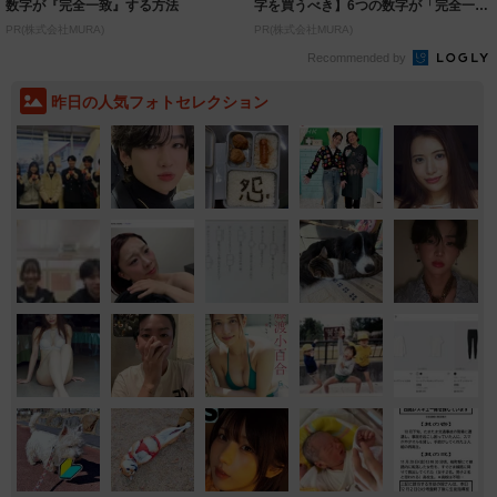
数字が『完全一致』する方法
字を買うべき】6つの数字が「完全一
致」する方...
PR(株式会社MURA)
PR(株式会社MURA)
Recommended by
昨日の人気フォトセレクション