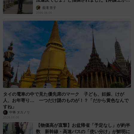
説】
長澤 芳子
2026.08.06
タイの電車の中で見た優先席のマーク 子ども、妊娠、けが
人、お年寄り… 一つだけ謎のものが！？「だから黄色なんで
すね」
中将 タカノリ
2026.08.06
【物価高が直撃】お盆帰省「予定なし」が約半
数 新幹線・高速バスの「使い分け」が鮮明に