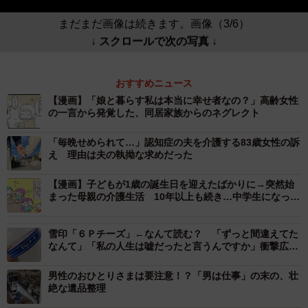
まだまだ画像は続きます。画像（3/6）
↓ スクロールで次の写真 ↓
おすすめニュース
【漫画】「娘と暮らす私は本当に幸せ者なの？」高齢女性
の一言から発覚した、同居家族からのネグレクト
「毎晩せめられて…」認知症の夫を介護する83歳女性の訴
え 理由は夫の執拗な求めだった
【漫画】子どもが1歳の誕生日を迎えたばかりに→突然始
まった母親の介護生活 10年以上も続き…中学生になった
娘が泣きながら言った言葉に涙
雪印「６Ｐチーズ」←なんて読む？ 「ずっと間違えてた
なんて」「私の人生は嘘だったと言うんですか」衝撃広が
る
男性のおひとりさまは要注意！？「男は仕事」の末の、壮
絶な遺品整理