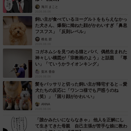
海川 まこと
2026.08.06
飼い主が食べているヨーグルトをもらえなかっ
た犬さん、爆裂に拗ねた顔がかわいすぎ「鼻息
フスフス」「反則レベル」
椎名 碧
2026.08.06
コガネムシを見つめる猫とパパ、偶然生まれた
神々しい構図が「宗教画のよう」と話題 「尊
い」「ていうかライオンキング」
梨木 香奈
2026.08.06
髪をバッサリと切った飼い主が帰宅すると→愛
犬たちの反応に「ワンコ様でも戸惑うのね
（笑）」「困り顔がかわいい」
ANNA
2026.08.06
「誰かみたいにならなきゃ」 他人を正解にし
て生きてきた母親 自己主張が苦手な娘に教わ