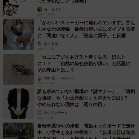
った大切なこと【漫画】
海川 まこと
2026.08.06
「かわいいストーカーに追われています」甘え
ん坊な元保護猫 最後は飼い主にダイブする姿
に「間違いなく犬」「完全に親子」と反響
梨木 香奈
2026.08.06
「カニにアジをあげると青くなる」ほんと
に！？ 「自然の染色技術が凄い」と話題に
その理由とは…？
竹中 友一（RinToris）
2026.08.06
誰も求めていない職場の「謎マナー」、「過剰
な挨拶」や「お土産配り」を抑えた1位は？
やめられない理由は「周りの目」
まいどなデータ
2026.08.06
自転車通行可の歩道 電動キックボードで走行
中、小学生とあわや衝突！ 「歩道走行は道交
法違反でしょ」と指摘されました【弁護士が解