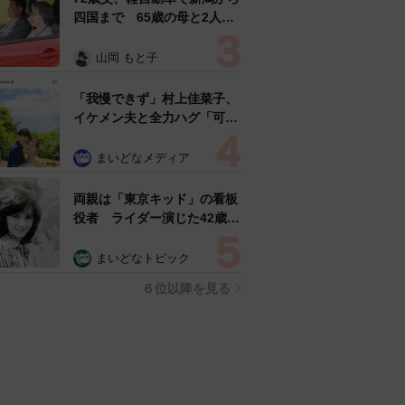
四国まで 65歳の母と2人で
3泊4日の旅 パーキングの休
憩まで分刻み… 「大学生で
山岡 もと子
も組まねえよ！」
「我慢できず」村上佳菜子、
イケメン夫と全力ハグ「可愛
いふたり」「素敵なご夫婦」
まいどなメディア
両親は「東京キッド」の看板
役者 ライダー演じた42歳元
俳優が再婚妻との「ウエディ
ングフォト」計画を明言
まいどなトピック
「センスあるカメラマン求
６位以降を見る
む」