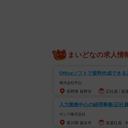
同居する義母にイライラが募って… ※画
「しんどい、マンション同居は地獄
そう話し出したのは、都心部に住む
まいどなの求人情
夫と3LDKのマンションに住んでい
こと。当時、義母は76歳でしたが
ろが、骨折のため短期間の入院をし
Officeソフトで資料作成できる
株式会社平山
家のローンも残っているし、娘の大
長野県 長野市
正社員 / 派
えもない。とはいえ、義母の年齢を
ず、長男が独立し部屋があいていた
入力業務中心の経理事務/正社員
サンワ株式会社
「今さら同居？と悩みましたが、と
香川県 坂出市
派遣社員：時給
終的に同意しました」