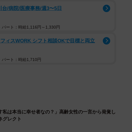
台/病院/医療事務/週3〜5日
の義母とのマンション同居がスタート。大変だろうと覚悟
いました。
パート：時給1,116円～1,330円
ペッと吐き出すんだけど、リビングのゴミ箱で普通にや
のオフィスWORK シフト相談OKで目標と両立
パート：時給1,710円
のタオル掛けに干すんですよ。長年の習慣なようで、わ
も、これでいいと譲りません」
からは、トイレと思うと入っていて、しかも長い。イラ
それに義母が使うと、便器がひどく汚れるんです。日に
す私は本当に幸せ者なの？」高齢女性の一言から発覚し
ネグレクト