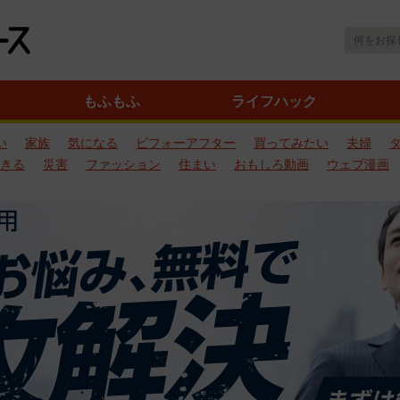
もふもふ
ライフハック
い
家族
気になる
ビフォーアフター
買ってみたい
夫婦
きる
災害
ファッション
住まい
おもしろ動画
ウェブ漫画