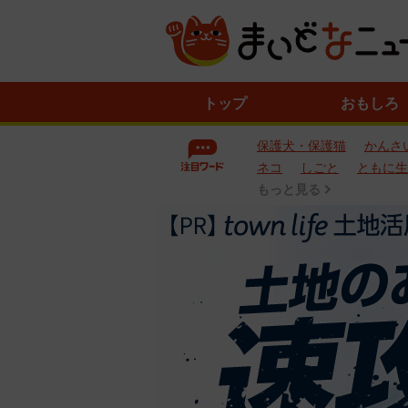
ニ
トップ
おもしろ
ュ
ー
保護犬・保護猫
かんさ
ス
一
ネコ
しごと
ともに生
覧
もっと見る