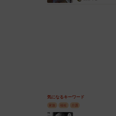
些末なことばかりだから我慢しよう
増すばかりでした。さらにもうひと
それが高校生の娘、つまり孫と祖母
遅くまで灯りがついている孫の部屋
して、床にちらかっている衣服を片
に話してもらったそうですが、本人
ことの繰り返し。「何度も同じこと
数日部屋にひきこもってしまい、夫
夫が怒鳴ったことを謝り、ことはお
なかった」「夜食も作ってやらない
義母の愚痴はそのまま京田さんに向
気になるキーワード
た夫に訴えるわけで、最初こそ間に
家族
福祉
介護
にしてくれ！」と、夫婦喧嘩が毎日