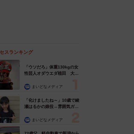
セスランキング
「ウソだろ」体重130kgの女
性芸人オダウエダ植田 大学
時代のほっそり姿に「マジ
で」
まいどなメディア
「化けましたね～」10歳で綾
瀬はるかの娘役→雰囲気ガラ
リの18歳に成長 「メイクで
雰囲気が」「宝塚に入れそ
まいどなメディア
う」
72歳父、軽自動車で新潟から