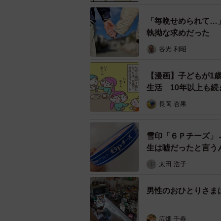
「毎晩せめられて…
執拗な求めだった
谷光 利昭
【漫画】子どもが1
生活 10年以上も
長岡 杏果
雪印「６Ｐチーズ」
生は嘘だったと言う
太田 浩子
男性のおひとりさま
広畑 千春