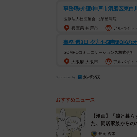
事務職/介護/神戸市須磨区東白川
こうして50歳を目前にして、70代
医療法人社団菫会 北須磨病院
の上でしたが、それは想像を超えて
兵庫県 神戸市
アルバイト・
「義母は飴玉をなめて最後のほうを
事務 週3日 夕方4~5時間OK
るんです。それが嫌で嫌で」
SOMPOコミュニケーションズ株式会社
大阪府 大阪市
アルバイト・
「お風呂場で下着を洗って、脱衣所
たしがベランダに干しますと言って
Sponsored by
「それからトイレ。義母と同居して
イラするしお腹も痛くなってくる。
おすすめニュース
何度も掃除するのが苦痛でした」
【漫画】「娘と暮ら
た、同居家族からの
長岡 杏果