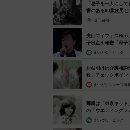
「息子を一人にして
義母が雑巾を持って廊下を拭き出し
害のある60歳次男
ようとしたり子ども部屋を掃除しよ
山下 静香
が嫌で寝室で過ごすようになります
てきて「ねぇ、雨がふりそうだよ」
夫はマイファスHir
そうになるほど驚きました。
子出産を報告「母子
まいどなトピック
「それまで昼間はひとりが当たり前
く用事があるならドアの前から声を
お盆明けは介護相談
といきなり開けてくる。夜だって普
変」チェックポイン
まいどなニュース情
義母が嫁いだ頃は三世帯同居の大家
地柄でした。京田さんいわく「プラ
他人行儀なんだ」と不機嫌になり、
両親は「東京キッド
の「ウエディングフ
なと思っていた」「ろくなもんじゃ
まいどなトピック