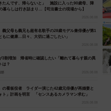
きたんです、帰らないと」 施設に入った90歳母、障
たり、「後でやりますから」と言ってもアイロンをかけ
との暮らしは行き詰まり…【司法書士の現場から】
うとしたりするので、京田さんは義母と顔を合わせるの
2026.08.08
。ところが、ノックもせずにいきなり義母が寝室に入っ
と話しかけてくるのに、京田さんは当初、心臓が止まり
o、義父母も義兄も超有名歌手の28歳モデル兼俳優が第1
ともに健康…日々、大切に過ごしたい」
2026.08.08
だったから、人が立ってることに驚いちゃって。とにか
かけてくださいと話したものの、何度言ってもガシャン
が3割増加 帰省時に確認したい「離れて暮らす親の異
通に寝室に入ってきて、夫に話し出すんですから」
トは？
報部
2026.08.08
族、平屋建ての大きな家で玄関の鍵もかけないような土
イバシーなんて言葉は通じない、逆に家族なのになんて
次第に京田さんに対しても「最初から情の薄そうな人だ
」の看板役者 ライダー演じた42歳元俳優が再婚妻と
ォト」計画を明言 「センスあるカメラマン求む」
ない」と言葉もエスカレートしていきました。
2026.08.08