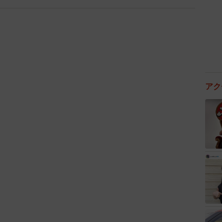
と思っていても、日を追うごとに京田さんのいら立ちは
つ、同居での意外な盲点があったのです。
の関係です。
に、義母はおにぎりやうどんを作っては運んでくる。そ
アク
付けようとする。高校生の娘が嫌がるので、夫から義母
は孫かわいさゆえの行為なので、数日もするとまた同じ
を言わせないでくれよ！」と息子に怒鳴られた義母は、
婦で途方に暮れたそうです。
さまりましたが、「息子はわたしを怒鳴るような子じゃ
母親がいるなんて」ふたりで昼ごはんを食べていると、
かってくるようになりました。それを京田さんは帰宅し
入っていた夫も「オレは仕事もしているんだ、いい加減
のように続く日々…。