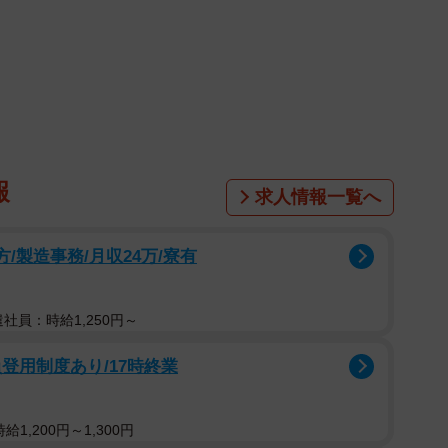
1/6
像はイメージです（kapinon/stock.adobe.com）
ですよ」
京田さん（仮名）です。長男は独立、高校生の娘さん、
報
求人情報一覧へ
ます。そこへ義母を地方から呼び寄せたのは5年ほど前の
、畑仕事をしながらひとり暮らしを続けていました。とこ
た後から頻繁に連絡がくるようになりました。
方/製造事務/月収24万/寮有
学進学、夫の仕事のこともあり、そもそも田舎に戻る考
遣社員：時給1,250円～
考えるといつまでもひとり暮らしというわけにもいか
こともあり、義母を呼び寄せる話になったそうです。
登用制度あり/17時終業
にかく夫の田舎に戻るのだけは避けたいこともあって最
1,200円～1,300円