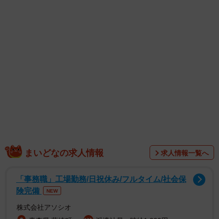
のアニメに、第3話のメインキャラ・ハリエット役で出演す
る声優、
小田果林さん
に話を聞いた。
まいどなの求人情報
求人情報一覧へ
声優さんだから見えるアニメの世界、”なんで声優になった
「事務職」工場勤務/日祝休み/フルタイム/社会保
の？”的な話、印象的だった役。オフのことまでユルーく直
険完備
NEW
撃した！
株式会社アソシオ