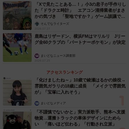
「Xで見たことある…！」小3の息子が手作りし
た「ドラクエ時計」 エアコン清掃業者がまさ
かの気づき 「聖地ですか？」ゲーム談議で大
盛り上がり
そんでなライターズ
2026.07.27
鹿島はリザードン、横浜FMはマリルリ Jリー
グ全60クラブの「パートナーポケモン」が決定
3/7
まいどなニュース調査部
© 星野 真・小学館／ 「ノケモノたちの夜」製作委員会
2026.07.25
◇ ◇
アクセスランキング
「化けましたね～」10歳で綾瀬はるかの娘役→
【第三夜：リバーサイド・マーダー】あらすじ
雰囲気ガラリの18歳に成長 「メイクで雰囲気
が」「宝塚に入れそう」
工業都市ウォリントンの路地裏で、最下級の悪魔モリーか
まいどなメディア
らスリにあいそうになるウィステリア。翌朝、ウィステリ
「不謹慎でないかと」実力派歌手、熊本へ支援
アたちのもとへモリーと、その契約者のハリエットがやっ
物資…運搬トラックの車体デザインにためら
い 「痛いほど伝わる」「行動され立派」
て来る。悪魔契約者同士の親交を深めようと誘いにきたの