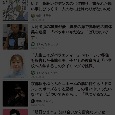
い？」高級レジデンスの七夕飾り、書かれた願
大学芸術学部で演劇を専攻しました。シェイクスピアから
い事にびっくり 人の欲には終わりがないのか
ガッツリ教えてもらいました。
松波 穂乃圭
2026.08.06
ーー本格的ですね。役者もやりたいと思いましたか。
大河出演の39歳俳優 真夏の海で赤銅色の肉体
美を連投 「バッキバキだな」「ばり渋いで
す」
小田
いやー、なかったですね…。声優になるために演劇
まいどなトピック
を勉強したので（笑）。私、あまり人前で演技するのが好
2026.08.06
きじゃなくて。マイクの前の方が自由にリアルに演じられ
「人生こそがバラエティー」 マレーシア移住
ます。俳優と声優を両方されている方もいらっしゃいます
を報告した菊地亜美 子どもの教育考え「小学
校へ入学するこのタイミングで挑戦」
が、私は声優一本ですね。
まいどなトピック
2026.08.06
ーーいままで演じた中で印象的な役は？
京都駅をぶらぶら→ホームの隅に何やら「ドロ
ン」のポーズをする忍者 この暑い中いったい
小田
めっちゃいろいろあるんですが...『探偵撲滅』とい
なぜ？ 近づいてみたら… 「見つかるなんて
未熟」
うゲームの「華族探偵」役かなあ。
中将 タカノリ
2026.08.06
「明日ひま？」 知り合いから唐突なメッセー
ーーその理由は。