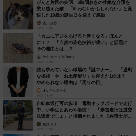
がんと片目の失明、3時間おきの壮絶な介護を
ントなどでファンの方々と直接触れ合えて思い出がたくさ
乗り越えた猫 「叶わないかもしれない」と覚
んある役です。演じ方を考えながらファンの皆さんと一緒
悟した19歳の誕生日を迎えて感動
にキャラを作っていった感覚があって忘れられないです
古川 諭香
2026.08.06
ね。
「カニにアジをあげると青くなる」ほんと
に！？ 「自然の染色技術が凄い」と話題に
アニメの演技の醍醐味は「対話」
その理由とは…？
竹中 友一（RinToris）
2026.08.06
誰も求めていない職場の「謎マナー」、「過剰
な挨拶」や「お土産配り」を抑えた1位は？
やめられない理由は「周りの目」
まいどなデータ
2026.08.06
自転車通行可の歩道 電動キックボードで走行
中、小学生とあわや衝突！ 「歩道走行は道交
法違反でしょ」と指摘されました【弁護士が解
5/7
説】
長澤 芳子
2026.08.06
© 星野 真・小学館／ 「ノケモノたちの夜」製作委員会