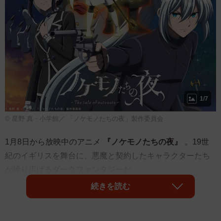
1/7
© 星野 真・小学館／ 「ノケモノたちの夜」製作委員会
1月8日から放映中のアニメ
『ノケモノたちの夜』
。19世
紀のイギリスを舞台に、悪魔と契約したキャラクターたち
が繰り広げるダークファンタジーだ。
続きを読む
竹達彩奈さん（ウィステリア役）、小西克幸さん（マルバ
ス役）が主演するなど、放映前から大きな反響があったこ