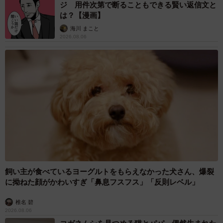
ジ 用件次第で断ることもできる賢い返信文と
は？【漫画】
小田
思いっきり「高笑い」の演技ができたからです
海川 まこと
（笑）。華族探偵は高飛車なキャラなんですよ。
2026.08.06
実は私、ずっと「高笑い」する役がやりたくて...。いろんな
声優さんの声を聴いて高笑いのバリエーションを研究して
いた時期があったんです。
だから華族探偵役が決まったときはテンションが上がりま
した。
ーー確かに高笑いするキャラっていますね。
飼い主が食べているヨーグルトをもらえなかった犬さん、爆裂
に拗ねた顔がかわいすぎ「鼻息フスフス」「反則レベル」
小田
突き抜ける高笑い、含みの高笑い。調子に乗ったと
き、場の空気を読んだときの高笑いがあって、奥が深いん
椎名 碧
です。
2026.08.06