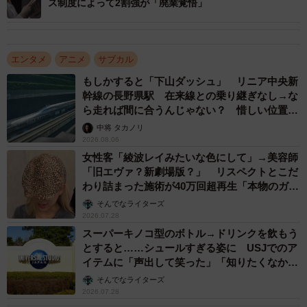
ス制度によって2割強が「廃業覚悟」
2/7
© 星野 真・小学館／ 「ノケモノたちの夜」製作委員会
エンタメ
アニメ
サブカル
役作りの秘密
もしかすると「下山ダッシュ」 リニア中央新
ーー小田さんが演じるハリエットは、『リバーサイド・マ
幹線の長野県駅 在来線との乗り継ぎなし→な
ーダー』編のメインキャラですね。原作ファンからは屈指
ら走れば間に合うんじゃない？ 惜しい位置関
係が反響
の名エピソードと言われていますが......
中将 タカノリ
2026.08.06
女性客「綾波レイみたいな色にして」→美容師
小田
私が演じるハリエットはスリをして生きている、ス
「旧エヴァ？新劇場版？」 リスペクトとこだ
レたところのある貧しい女の子。オーディションでは別の
わり詰まった施術が40万回超再生「本物のガチ
勢」
役を受けたのですが、ハリエット役をお願いしたいと言わ
そんでなライターズ
2026.07.28
れまして。本当にこういうことってあるんだと思いました
スーパーキノコ型のボトル→ドリンクを飲もう
（笑）。
とすると……シュールすぎる姿に USJでのア
イテムに「声出して笑った」「知りたくなかっ
た真実」
そんでなライターズ
2026.07.28