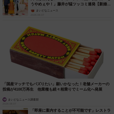
うやめぇや！」藤井が猛ツッコミ連発【新婚さ
ん】
まいどなニュース
2026.08.07
4/7
© 星野 真・小学館／ 「ノケモノたちの夜」製作委員会
ーーそもそも小田さんが声優になろうと思ったきっかけ
「国産マッチでもバズりたい」願いかなった！老舗メーカーの
は。
投稿が4100万再生 他業種も続々相乗りでミーム化へ発展
まいどなニュース調査部
小田
まず私をアニメ・マンガ好きにしたのは3歳上のお
2026.08.07
姉ちゃんです。実家でゼニガメと金魚を飼っていたんです
「即座に案内することが不可能です」レストラ