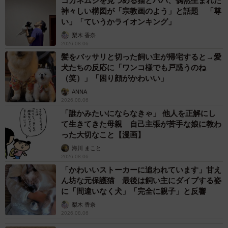
コガネムシを見つめる猫とパパ、偶然生まれた
神々しい構図が「宗教画のよう」と話題 「尊
推しキャラは『ファイアーエムブレム 風花雪月』のコンス
い」「ていうかライオンキング」
タンツェ！ 彼女の高笑いには二面性が表現されているん
梨木 香奈
ですよ。
2026.08.06
髪をバッサリと切った飼い主が帰宅すると→愛
犬たちの反応に「ワンコ様でも戸惑うのね
あとは『のうりん』の良田胡蝶の高笑いも印象的でした。
（笑）」「困り顔がかわいい」
他にも高笑い推しのキャラはたくさんいますよ。
ANNA
2026.08.06
ーー（グイグイ来る…）他にも印象的だった役はあります
「誰かみたいにならなきゃ」 他人を正解にし
て生きてきた母親 自己主張が苦手な娘に教わ
か？
った大切なこと【漫画】
海川 まこと
小田
もちろん。初めてお仕事をいただいたのが『らき☆
2026.08.06
すた』のスピンオフ作品で『宮河家の空腹』というWEBア
「かわいいストーカーに追われています」甘え
ニメです。男の子の役でした。オーディションにカメラが
ん坊な元保護猫 最後は飼い主にダイブする姿
に「間違いなく犬」「完全に親子」と反響
入っていて、度胸がつきました（笑）。
梨木 香奈
2026.08.06
それから『ファントム オブ キル』のミネルヴァ役は.、イベ