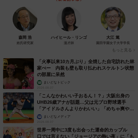
小田
私はキャラクターの「姿勢」をイメージすることか
ら始めます。
堂々と胸をはっているのと、猫背では声の出し方がぜんぜ
森岡 浩
ハイヒール・リンゴ
大江 篤
ん違うんです。姿勢は生きていくテンポに関係しますか
姓氏研究家
漫才師
園田学園女子大学学長
ら。
もっと見る
「火事以来10カ月ぶり」全焼した自宅訪れた林
ハリエットは街の陰に隠れて、うずくまって生きているよ
家ぺー 内装も壁も取り払われスケルトン状態
うな子だった。いつも背中を丸めているんじゃないか。だ
の部屋に呆然
から喋り方は…とイメージしながら演技を組み立てていき
まいどなトピック
2026.08.07
ました。
「こんなかわいい子おるん！？」大阪出身の
UHB26歳アナが話題…父は元プロ野球選手
でも、かなり等身大で演じられたと思います。内なるスレ
「アイドルさんよりかわいい」「めちゃ爽や
た私が、ハリエットに共鳴したんでしょう…。
か」
まいどなメディア
2026.08.07
声優さんの「高笑い」研究
世界一周中に3度も出会った運命的カップル
口では言えない「ジョージアの熱い夜」に「も