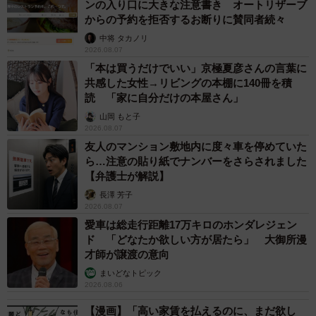
が、名前を全部CLAMP作品のキャラ名にしてるような姉で
ンの入り口に大きな注意書き オートリザーブ
からの予約を拒否するお断りに賛同者続々
（笑）。
中将 タカノリ
2026.08.07
ーーちなみに名前は...？
「本は買うだけでいい」京極夏彦さんの言葉に
共感した女性→リビングの本棚に140冊を積
小田
ゼニガメの名前は「サンユン」。『魔法騎士レイア
読 「家に自分だけの本屋さん」
ース』のキャラですね。3匹の金魚は「ちぃ」「琴子」「す
山岡 もと子
2026.08.07
もも」。『ちょびっツ』のキャラです。
友人のマンション敷地内に度々車を停めていた
ら…注意の貼り紙でナンバーをさらされました
そのお姉ちゃんが、声優という仕事があることを教えてく
【弁護士が解説】
れたんです。小学校のときにダンスを習わせてもらってい
長澤 芳子
2026.08.07
て、そこにゲストで来た先生が声の仕事をやっている方だ
愛車は総走行距離17万キロのホンダレジェン
ったんですよ。そこからお姉ちゃんが声優の存在を教えて
ド 「どなたか欲しい方が居たら」 大御所漫
くれて、すごく楽しそうだなって。卒業文集には「将来の
才師が譲渡の意向
夢は声優」って書いてました。
まいどなトピック
2026.08.06
本気で目指すなら演技を勉強しようと思って、大学は日本
【漫画】「高い家賃を払えるのに、まだ欲し