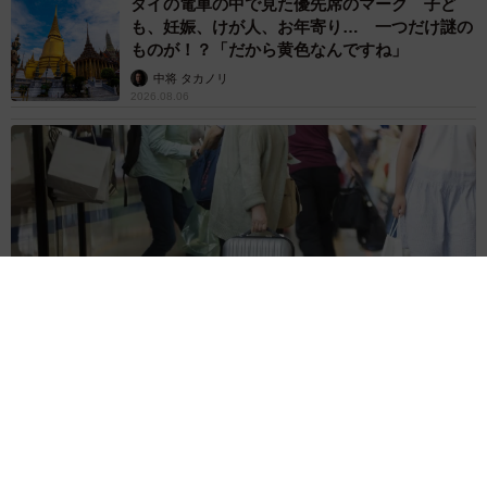
タイの電車の中で見た優先席のマーク 子ど
も、妊娠、けが人、お年寄り… 一つだけ謎の
ーーオフは何をしていますか？
ものが！？「だから黄色なんですね」
中将 タカノリ
2026.08.06
小田
映画を観ています。アメリカのホラー映画『マリグ
ナント 狂暴な悪夢』はおすすめですね。海外ホラーは勢い
がすごい（笑）。あとはリズムゲームかな。ひとりで黙々
とプレイするタイプのゲームが好きです。
もちろんアニメも。アニメは完結するまで待って一気見す
る派です。最近は『メイド・イン・アビス』に圧倒されま
した...。
【物価高が直撃】お盆帰省「予定なし」が約半数 新幹線・高
速バスの「使い分け」が鮮明に
まいどなニュース情報部
2026.08.06