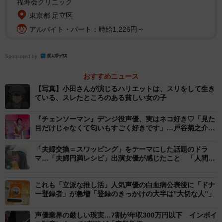
福寿会クリニック
キーワードのひとつです。
東京都 足立区
アルバイト・パート：時給1,226円～
時代も、視聴者さんも「関係の深まり」を求めているのか
な、と思いますね。
Sponsored by
人間と悪魔。対価を支払う契約相手でもあり、相棒でもあ
おすすめニュース
るという。それぞれの事情で「ノケモノ」になっている同
【写真】小田さんが演じるハリエットは、スリをして生き
ている、スレたところのある貧しい女の子
士が、孤独を持ちよる物語でもあります。
『チェンソーマン』デンジ役声優、実はネコ好き♡「見た
目だけじゃなくて匂いもすごく好きです」…戸谷菊之介を
直撃
「夫婦交換＝スワッピング」をテーマにした話題のドラ
マ…「夫婦円満レシピ」出演女優が感じたこと 「人間っ
て、どうしてこんなに面倒なんだろう」
これも「立派な推し活」人気声優の白血病公表後に「ドナ
ー登録者」が急増「登録のきっかけの大半は”大切な人”」
声優業界の厳しい現実…7割が年収300万円以下 インボイ