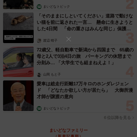
だ。だが、人間形態の多用で消耗の反動が一気にきたマル
まいどなトピック
バスは動くことができず、３人で街へ。夕暮れの川辺でウ
「そのままにしといてください」道路で動けな
ィステリアたちが話していると、目の前に巨大な川の悪魔
い猫を前に返された一言… 懸命に生きようと
した4日間 「命の重さはみんな同じ」保護団
の姿が！ 危機迫る中、現れたのは……。
体代表の訴え
渡辺 晴子
◇ ◇
72歳父、軽自動車で新潟から四国まで 65歳の
母と2人で3泊4日の旅 パーキングの休憩まで
ーー演じてみていかがでしたか？
分刻み… 「大学生でも組まねえよ！」
山岡 もと子
小田
もちろん、私は幸運なことにスリをしないと生きて
愛車は総走行距離17万キロのホンダレジェン
いけない状況になったことはないし、スラムで暮らしてき
ド 「どなたか欲しい方が居たら」 大御所漫
たわけでもありません。だから、まずはキャラクターを想
才師が譲渡の意向
像して、役作りをしていきました。
まいどなトピック
６位以降を見る
ーー声優さんの役作りにはさまざまなスタイルがあるそう
ですが、小田さんの場合は。
まいどなファミリー
（新着記事順）