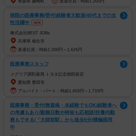
青森県 藤崎町
派遣社員：時給1,200円
話題の“人間✕悪魔”ダークファンタジー
病院の医療事務/受付/経験者大歓迎/40代までの女
ーー『ノケモノたちの夜』毎週観ています。 原作を読ん
性活躍中
NEW
で、いかがでしたか。
株式会社BEST JOBs
小田
ひとりのファンとして熱中して読みました。激しい
兵庫県 相生市
バトルや泣けるシーンもありますが、私が特に好きなのは
派遣社員：時給1,300円～1,625円
人間と悪魔の会話ですね。いろんな性格の人間と悪魔たち
医療事務スタッフ
の常識やノリがちぐはぐで、掛け合いが面白くて（笑）。
メグリア調剤薬局 トヨタ記念病院前店
ーー本作は、『デスノート』から『チェンソーマン』まで
愛知県 豊田市
多くのヒット作を生んできた”人間”と”悪魔”がコンビを組
アルバイト・パート：時給1,659円～1,733円
んで進めていくバディものの新作といえます。
医療事務・受付/無資格・未経験でもOK/経験者へ
の考慮もあり/勤務日数や時短も応相談!扶養内勤
小田
たしかに、キャラクターどうしの関係性は共通する
務もできる/「大師前駅」から徒歩5分/積極採用
ところがあります。『ノケモノたちの夜』でも、全体のテ
中
ーマにも声優の演技にとっても「関係値」がとても大切な