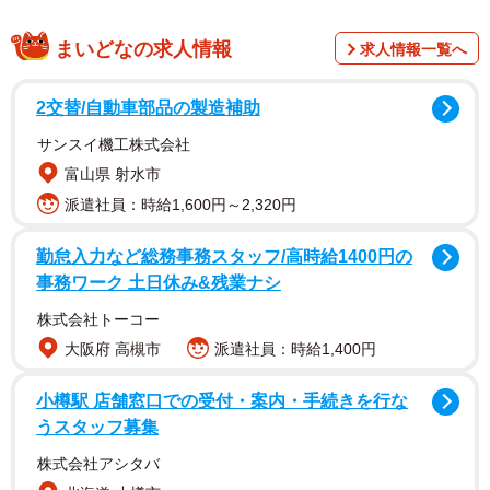
まいどなの求人情報
求人情報一覧へ
2交替/自動車部品の製造補助
サンスイ機工株式会社
富山県 射水市
派遣社員：時給1,600円～2,320円
勤怠入力など総務事務スタッフ/高時給1400円の
事務ワーク 土日休み&残業ナシ
2/5
株式会社トーコー
メイド役が似合いそうな女性芸能人ランキング（提供画像）
大阪府 高槻市
派遣社員：時給1,400円
この調査は、全国の男女1000人を対象に、2025年12月に実
小樽駅 店舗窓口での受付・案内・手続きを行な
施したものです。回答者のコメントは以下の通りです。
うスタッフ募集
株式会社アシタバ