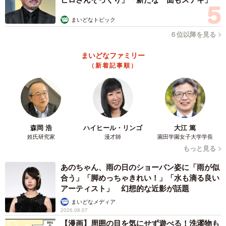
まいどなトピック
６位以降を見る
5/5
あのさん
まいどなファミリー
（新着記事順）
【3位：あの】
・見た目がメイドみたいだから。（10代・男性）
・パッとメイド姿が浮かんだので。（30代・男性）
・見た目のメンヘラ具合と話し方。（30代・女性）
森岡 浩
ハイヒール・リンゴ
大江 篤
・オタク系で、地雷系が似合うからかなーと思う。（40
姓氏研究家
漫才師
園田学園女子大学学長
もっと見る
代・女性）
・話し方や外見がそのように見えるから。（40代・男性）
あのちゃん、雨の日のショーパン姿に「雨が似
・独特の雰囲気の持ち主。（50代・男性）
合う」「脚めっちゃきれい！」「水も滴る良い
アーティスト」 幻想的な近影が話題
まいどなメディア
独特な話し方やサブカルに親和性のあるファッションなど
2026.08.07
が高く評価されているようです。
【漫画】周囲の目を気にせず遊べる！洗濯物も