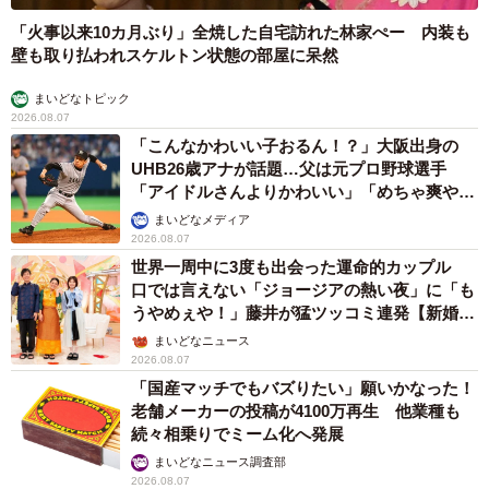
「火事以来10カ月ぶり」全焼した自宅訪れた林家ぺー 内装も
壁も取り払われスケルトン状態の部屋に呆然
まいどなトピック
2026.08.07
「こんなかわいい子おるん！？」大阪出身の
UHB26歳アナが話題…父は元プロ野球選手
「アイドルさんよりかわいい」「めちゃ爽や
か」
まいどなメディア
2026.08.07
世界一周中に3度も出会った運命的カップル
口では言えない「ジョージアの熱い夜」に「も
うやめぇや！」藤井が猛ツッコミ連発【新婚さ
ん】
まいどなニュース
2026.08.07
「国産マッチでもバズりたい」願いかなった！
老舗メーカーの投稿が4100万再生 他業種も
続々相乗りでミーム化へ発展
まいどなニュース調査部
2026.08.07