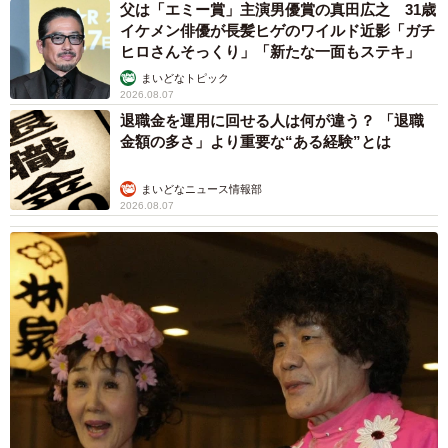
（50代・女性）
父は「エミー賞」主演男優賞の真田広之 31歳
イケメン俳優が長髪ヒゲのワイルド近影「ガチ
ヒロさんそっくり」「新たな一面もステキ」
【10位：えなこ】
まいどなトピック
・言い方で変わるというか、家政婦ではなく、メイドと言
2026.08.07
われたら、可愛い感じで、どこかアニメ感が強いイメージ
退職金を運用に回せる人は何が違う？ 「退職
金額の多さ」より重要な“ある経験”とは
なので、この人。（30代・女性）
・コスプレをしているのを見たことがあるので、似合うと
まいどなニュース情報部
思いました。（50代・男性）
2026.08.07
【出典】株式会社NEXERと秋葉原のメイドカフェMAID
MADEによる調査
▽秋葉原のメイドカフェMAID MADE
https://made-maid.com/