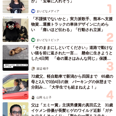
が」「宝塚に入れそう」
ら。（50代・男性）
・ふんわりとした雰囲気と愛らしいルックスから、可愛く
まいどなメディア
てセクシーな感じがしてメイド服とよく似合いそう。（50
「不謹慎でないかと」実力派歌手、熊本へ支援
代・男性）
物資…運搬トラックの車体デザインにためら
い 「痛いほど伝わる」「行動され立派」
・控えめで大人しそうな印象なので。（60代・男性）
まいどなトピック
2位に選ばれたのは深田恭子さんでした。上品で包容力のあ
「そのままにしといてください」道路で動けな
るイメージが高く評価されているようです。
い猫を前に返された一言… 懸命に生きようと
した4日間 「命の重さはみんな同じ」保護団
体代表の訴え
渡辺 晴子
72歳父、軽自動車で新潟から四国まで 65歳の
母と2人で3泊4日の旅 パーキングの休憩まで
分刻み… 「大学生でも組まねえよ！」
山岡 もと子
父は「エミー賞」主演男優賞の真田広之 31歳
イケメン俳優が長髪ヒゲのワイルド近影「ガチ
ヒロさんそっくり」「新たな一面もステキ」