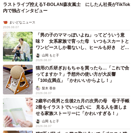
・かわいらしく優しいはかなげな印象があるから。（40
ラストライブ控えるT-BOLAN森友嵐士 にしたん社長がTikTok
代・女性）
内で独占インタビュー
・透明感がありつつ、どこかクラシカルな雰囲気。（40
まいどなニュース
代・男性）
2026.08.07
・可愛らしい顔をしているので選びました。（50代・男
「男の子のママっぽいよね」ってどういう意
味？ 女系家族で育った母 いつもスカートと
性）
ワンピースしか着ないし、ヒールも好き どの
・美人だし、可愛い部分もあり、ノリも良さそうで似合い
へんが…
山岡 もと子
そう。（60代・男性）
2026.08.07
猫用の爪研ぎおもちゃを買ったら…「これで合
清楚で透明感のあるルックスが高く評価されているようで
ってますか？」予想外の使い方が大反響
「100点満点」「かわいいからよし！」
す。6位～10位は以下です。
梨木 香奈
2026.08.07
【6位：綾瀬はるか】
2歳半の長男と生後2カ月の次男の母 母子手帳
・可愛いから。（30代・女性）
2冊をイラストでいっぱいに 見る人を楽しま
せる家族ストーリーに「かわいすぎる！」
・色白なので何でも似合いそう。（50代・男性）
山岡 もと子
・キレイなので何を着ても似合うと思うから。（50代・男
2026.08.07
性）