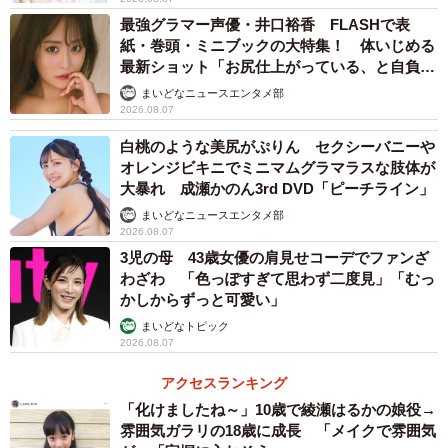
最強グラマー声優・井口裕香 FLASHで表
紙・巻頭・ミニブックの大特集！ 体いじめる
最新ショット「お尻仕上がっている、と自負し
ています」「いくつになっても理想の身体でい
まいどなニュースエンタメ部
たい」
2026.08.07
4/5
白桃のような美尻がぷりん セクシーバニーや
深田恭子さん
オレンジビキニでミニマムグラマラスな肢体が
大暴れ 成瀬かのん3rd DVD「ピーチライン」
【2位：深田恭子】
まいどなニュースエンタメ部
・優しい雰囲気で、女性としての品のある顔つきや、笑顔
2026.08.07
でクラシカルな感じだから。（10代・女性）
3児の母 43歳女優の肩見せコーデでファンざ
わざわ 「色っぽすぎて思わず二度見」「むっ
・可愛いくて好きだから。（30代・男性）
かしからずっと可愛い」
・彼女が若い時から、「可愛くてきれいな人だな」と思っ
まいどなトピック
ていた。今でもきっと似合うと思う。（30代・女性）
2026.08.07
・可愛いし雰囲気がぴったりだと思った。話し方もメイド
アクセスランキング
に合っている気がするから。（40代・女性）
「化けましたね～」10歳で綾瀬はるかの娘役→
・メイド服が良く似合う美形で、性格も控えめな感じだか
雰囲気ガラリの18歳に成長 「メイクで雰囲気