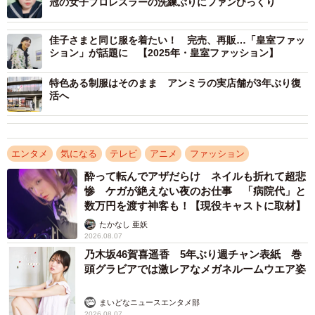
冠の女子プロレスラーの洗練ぶりにファンびっくり
・アニメに出てきそうな見た目だから。（30代・男性）
・なんでも着こなす人だと思うので。（40代・女性）
佳子さまと同じ服を着たい！ 完売、再販…「皇室ファッ
・メイドのロリータっぽい恰好が似合いそうだから。ツン
ション」が話題に 【2025年・皇室ファッション】
デレメイド喫茶が似合いそうだから。（40代・女性）
特色ある制服はそのまま アンミラの実店舗が3年ぶり復
・ビジュアルが良くて愛嬌もいいので。（40代・男性）
活へ
可愛らしいビジュアルと親しみやすい雰囲気が高く評価さ
れているようです。
エンタメ
気になる
テレビ
アニメ
ファッション
酔って転んでアザだらけ ネイルも折れて超悲
惨 ケガが絶えない夜のお仕事 「病院代」と
数万円を渡す神客も！【現役キャストに取材】
たかなし 亜妖
2026.08.07
乃木坂46賀喜遥香 5年ぶり週チャン表紙 巻
頭グラビアでは激レアなメガネルームウエア姿
まいどなニュースエンタメ部
2026.08.07