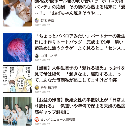
猫2匹が段ボール箱の取り合いで「ポコスカ猫
パンチ」の応酬 その後の心温まる結末に「愛
【7位：広瀬すず】
～！」「おばちゃん泣きそうや…」
・可愛く、スタイルが良いので似合いそうなため。（30
梨木 香奈
2026.08.07
代・男性）
「ちょっとババロアみたい」パートナーの誕生
・男性受けしそうな顔、体型だから。（40代・女性）
日に手作りトートバッグ 完成まで1年 淡い
・顔が幼く、笑顔が素敵なので、皆がリラックスできると
藍染めに漂うクラゲ よく見ると…「センスす
思うので。（50代・男性）
ごい」
山岡 もと子
2026.08.07
【漫画】大学生息子の「頼れる彼氏」っぷりを
【同率8位：北川景子】
見て母は絶句 「起きなよ、遅刻するよ」っ
・美形だから。（30代・男性）
て…あなた毎朝私が起こしてますけど？笑
・スタイルが良いし美人。（50代・女性）
松波 穂乃圭
2026.08.07
【同率8位：小芝風花】
【お盆の帰省】既婚女性の半数以上が「日常よ
り疲れる」 気遣いや準備で深まる夫婦の温度
・明るくかわいい一面があるだけでなく、表情が豊かで見
感ギャップ鮮明に
ていて楽しいので。（40代・男性）
まいどなニュース情報部
・今の私のお気に入りの女優さんで、可愛いと思うから。
2026.08.07