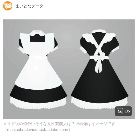
まいどなデータ
1/5
メイド役の似合いそうな女性芸能人は？※画像はイメージです
（marijaobradovic/stock.adobe.com/）