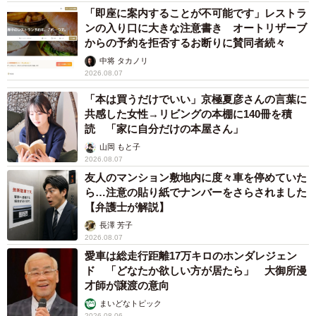
「即座に案内することが不可能です」レストラ
ンの入り口に大きな注意書き オートリザーブ
からの予約を拒否するお断りに賛同者続々
中将 タカノリ
2026.08.07
「本は買うだけでいい」京極夏彦さんの言葉に
共感した女性→リビングの本棚に140冊を積
読 「家に自分だけの本屋さん」
山岡 もと子
2026.08.07
友人のマンション敷地内に度々車を停めていた
ら…注意の貼り紙でナンバーをさらされました
【弁護士が解説】
長澤 芳子
2026.08.07
愛車は総走行距離17万キロのホンダレジェン
ド 「どなたか欲しい方が居たら」 大御所漫
才師が譲渡の意向
まいどなトピック
2026.08.06