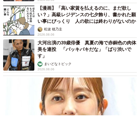
【漫画】「高い家賃を払えるのに、まだ欲し
い？」高級レジデンスの七夕飾り、書かれた願
い事にびっくり 人の欲には終わりがないのか
松波 穂乃圭
2026.08.06
大河出演の39歳俳優 真夏の海で赤銅色の肉体
美を連投 「バッキバキだな」「ばり渋いで
す」
まいどなトピック
2026.08.06