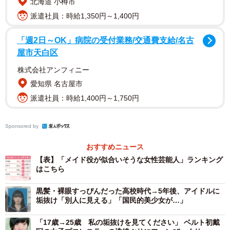
北海道 小樽市
派遣社員：時給1,350円～1,400円
「週2日～OK」病院の受付業務/交通費支給/名古
屋市天白区
株式会社アンフィニー
愛知県 名古屋市
派遣社員：時給1,400円～1,750円
Sponsored by
3/5
おすすめニュース
橋本環奈さん
【表】「メイド役が似合いそうな女性芸能人」ランキング
はこちら
【1位：橋本環奈】
・かわいいから似合うと思う。（20代・女性）
黒髪・裸眼すっぴんだった高校時代→5年後、アイドルに
垢抜け「別人に見える」「国民的美少女が…」
・雰囲気が親しみやすいから。（30代・男性）
・綺麗な顔つきだから。（30代・男性）
「17歳→25歳 私の垢抜けを見てください」 ベルト初戴