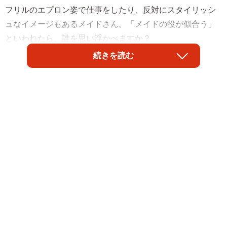
フリルのエプロン姿で仕事をしたり、反対にスタイリッシ
ュなイメージもあるメイドさん。「メイドの役が似合う」
といわれたら、誰を思い浮かべますか？
続きを読む
株式会社NEXERと秋葉原のメイドカフェMAID MADEが調
査したところ、メイド役が似合うと思う女性芸能人の1位は
橋本環奈さんでした。