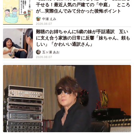
干せる！最近人気の戸建ての「中庭」 ところ
【4位：今田美桜】
が…実際住んでみて分かった後悔ポイント
・可愛らしい顔をしているから。（30代・女性）
中瀬 えみ
2026.08.07
・以前CMで中世のお姫様のようなドレスを着て踊っている
難聴のお姉ちゃんに5歳の妹が手話通訳 互い
姿を見て、とても可愛かったので、メイド服もきっと似合
に支え合う家族の日常に反響「妹ちゃん、頼も
しい」「かわいい通訳さん」
うだろうと思った。（30代・女性）
・目がくりっとしてかわいい。（40代・女性）
五ヶ瀬 あお
2026.08.07
・容姿や雰囲気が合いそうだと思いました。（40代・女
性）
・笑顔の表情が似合っていそうに見えるからです。（50
代・男性）
可愛らしい目鼻立ちが高く評価されているようです。
【5位：浜辺美波】
・目が大きく可愛らしいから。（30代・男性）