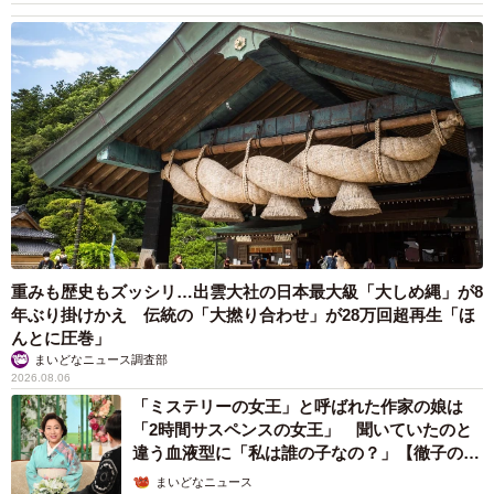
重みも歴史もズッシリ…出雲大社の日本最大級「大しめ縄」が8
年ぶり掛けかえ 伝統の「大撚り合わせ」が28万回超再生「ほ
んとに圧巻」
まいどなニュース調査部
2026.08.06
「ミステリーの女王」と呼ばれた作家の娘は
「2時間サスペンスの女王」 聞いていたのと
違う血液型に「私は誰の子なの？」【徹子の部
屋】
まいどなニュース