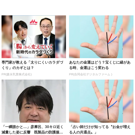
専門家が教える「太りにくいカラダづ
あなたの金運はどう？宝くじに縁があ
くり」のカギとは？
る時、金運はこう変わる
PR(森永乳業株式会社)
PR(合同会社デジタルファーム )
「一瞬誰かと…」彦摩呂、30キロ近く
「占い師だけが知ってる〝お金が増え
減量した姿に反響 既製品の防護服が
る人の共通点〟」