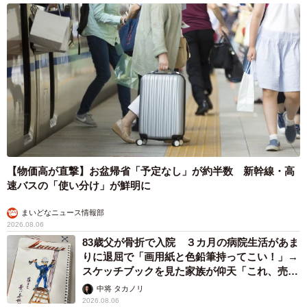
【物価高が直撃】お盆帰省「予定なし」が約半数 新幹線・高
速バスの「使い分け」が鮮明に
まいどなニュース情報部
2026.08.06
83歳父が骨折で入院 ３カ月の病院生活があま
りに退屈で「画用紙と色鉛筆持ってこい！」→
スケッチブックを見た家族が仰天「これ、売れ
ますよ…」
中将 タカノリ
2026.08.06