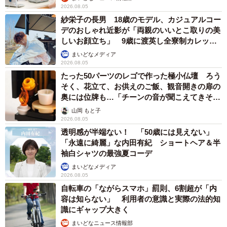
2026.08.05
紗栄子の長男 18歳のモデル、カジュアルコー
デのおしゃれ近影が「両親のいいとこ取りの美
しいお顔立ち」 9歳に渡英し全寮制カレッジ
で学ぶ
まいどなメディア
2026.08.05
たった50パーツのレゴで作った極小仏壇 ろう
そく、花立て、お供えのご飯、観音開きの扉の
奥には位牌も…「チーンの音が聞こえてきそ
う」
山岡 もと子
2026.08.05
透明感が半端ない！ 「50歳には見えない」
「永遠に綺麗」な内田有紀 ショートヘア＆半
袖白シャツの最強夏コーデ
まいどなメディア
2026.08.05
自転車の「ながらスマホ」罰則、6割超が「内
容は知らない」 利用者の意識と実際の法的知
識にギャップ大きく
まいどなニュース情報部