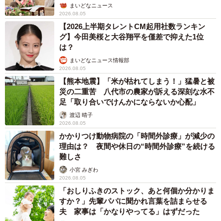
まいどなニュース
2026.08.05
【2026上半期タレントCM起用社数ランキン
グ】今田美桜と大谷翔平を僅差で抑えた1位
は？
まいどなニュース情報部
2026.08.05
【熊本地震】「米が枯れてしまう！」猛暑と被
災の二重苦 八代市の農家が訴える深刻な水不
足「取り合いでけんかにならないか心配」
渡辺 晴子
2026.08.05
かかりつけ動物病院の「時間外診療」が減少の
理由は？ 夜間や休日の“時間外診療”を続ける
難しさ
小宮 みぎわ
2026.08.05
「おしりふきのストック、あと何個か分かりま
すか？」先輩パパに聞かれ言葉を詰まらせる
夫 家事は「かなりやってる」はずだった