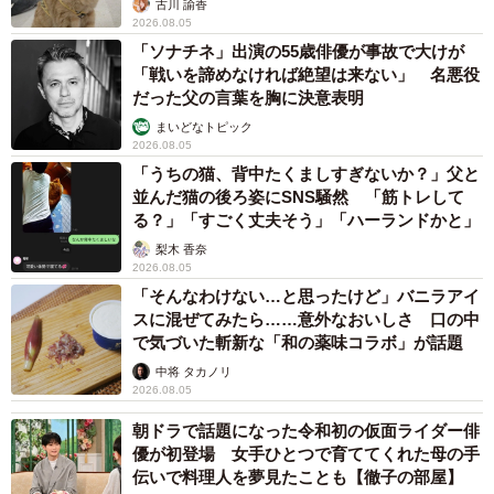
古川 諭香
2026.08.05
「ソナチネ」出演の55歳俳優が事故で大けが
「戦いを諦めなければ絶望は来ない」 名悪役
だった父の言葉を胸に決意表明
まいどなトピック
2026.08.05
「うちの猫、背中たくましすぎないか？」父と
並んだ猫の後ろ姿にSNS騒然 「筋トレして
る？」「すごく丈夫そう」「ハーランドかと」
梨木 香奈
2026.08.05
「そんなわけない…と思ったけど」バニラアイ
スに混ぜてみたら……意外なおいしさ 口の中
で気づいた斬新な「和の薬味コラボ」が話題
中将 タカノリ
2026.08.05
朝ドラで話題になった令和初の仮面ライダー俳
優が初登場 女手ひとつで育ててくれた母の手
伝いで料理人を夢見たことも【徹子の部屋】