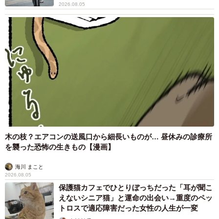
2026.08.05
木の枝？エアコンの送風口から細長いものが… 昼休みの診療所
を襲った恐怖の生きもの【漫画】
海川 まこと
2026.08.05
保護猫カフェでひとりぼっちだった「耳が聞こ
えないシニア猫」と運命の出会い→重度のペッ
トロスで適応障害だった女性の人生が一変