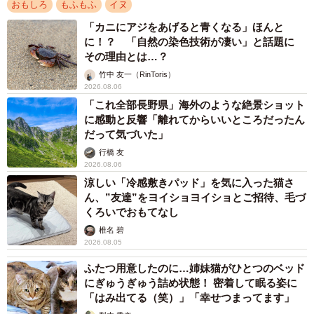
おもしろ
もふもふ
イヌ
「カニにアジをあげると青くなる」ほんと
に！？ 「自然の染色技術が凄い」と話題に
その理由とは…？
竹中 友一（RinToris）
2026.08.06
「これ全部長野県」海外のような絶景ショット
に感動と反響「離れてからいいところだったん
だって気づいた」
行橋 友
2026.08.06
涼しい「冷感敷きパッド」を気に入った猫さ
ん、”友達”をヨイショヨイショとご招待、毛づ
くろいでおもてなし
椎名 碧
2026.08.05
ふたつ用意したのに…姉妹猫がひとつのベッド
にぎゅうぎゅう詰め状態！ 密着して眠る姿に
「はみ出てる（笑）」「幸せつまってます」