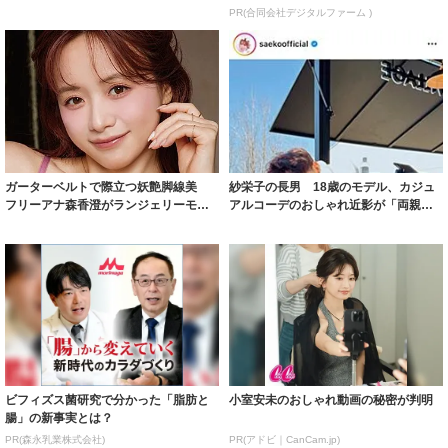
着られると...
PR(合同会社デジタルファーム )
ガーターベルトで際立つ妖艶脚線美
紗栄子の長男 18歳のモデル、カジュ
フリーアナ森香澄がランジェリーモデ
アルコーデのおしゃれ近影が「両親の
ルに ｢PE...
いいとこ取...
ビフィズス菌研究で分かった「脂肪と
小室安未のおしゃれ動画の秘密が判明
腸」の新事実とは？
PR(森永乳業株式会社)
PR(アドビ｜CanCam.jp)