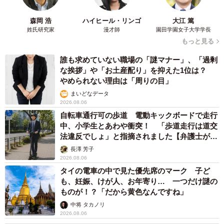
森岡 浩
ハイヒール・リンゴ
大江 篤
姓氏研究家
漫才師
園田学園女子大学学長
もっと見る
誰も求めていない職場の「謎マナー」、「過剰
な挨拶」や「お土産配り」を抑えた1位は？
やめられない理由は「周りの目」
まいどなデータ
2026.08.06
自転車通行可の歩道 電動キックボードで走行
中、小学生とあわや衝突！ 「歩道走行は道交
法違反でしょ」と指摘されました【弁護士が解
説】
長澤 芳子
2026.08.06
タイの電車の中で見た優先席のマーク 子ど
も、妊娠、けが人、お年寄り… 一つだけ謎の
ものが！？「だから黄色なんですね」
中将 タカノリ
2026.08.06