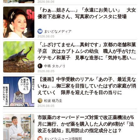
2026.08.06
「わぁ…姐さん…」「永遠にお美しい」 大女
優岩下志麻さん、写真家のインスタに登場
まいどなメディア
2026.08.05
「ふざけてません…真剣です」京都の老舗和菓
子店 次はカブトムシの幼虫 職人が手がけた
ゲテモノ和菓子 見事な造形に「気持ち悪いく
らいリアル」
中将 タカノリ
2026.08.05
【漫画】中学受験のリアル「あの子、最近見な
いね」…御三家を目指していたはずの家庭が消
えていく 限界を迎えた子を目の当りに
松波 穂乃圭
2026.08.05
市販薬のオーバードーズ対策で改正薬機法が5
月に施行、かぜ薬を購入した人の約6割が「法
改正を認知」乱用防止の指定成分とは？
まいどなニュース情報部