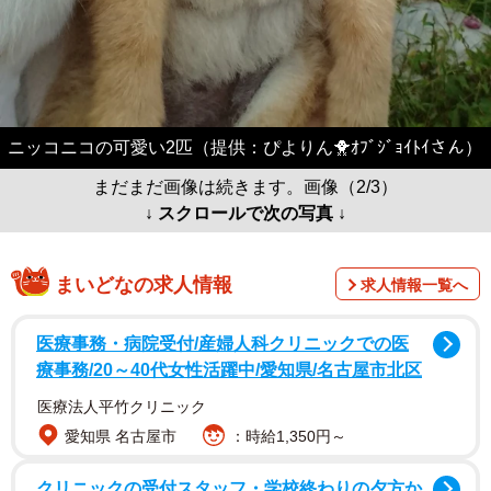
ニッコニコの可愛い2匹（提供：ぴよりん🐥ｵﾌﾞｼﾞｮｲﾄｲさん）
まだまだ画像は続きます。画像（2/3）
↓ スクロールで次の写真 ↓
まいどなの求人情報
求人情報一覧へ
医療事務・病院受付/産婦人科クリニックでの医
療事務/20～40代女性活躍中/愛知県/名古屋市北区
医療法人平竹クリニック
愛知県 名古屋市
：時給1,350円～
クリニックの受付スタッフ・学校終わりの夕方か