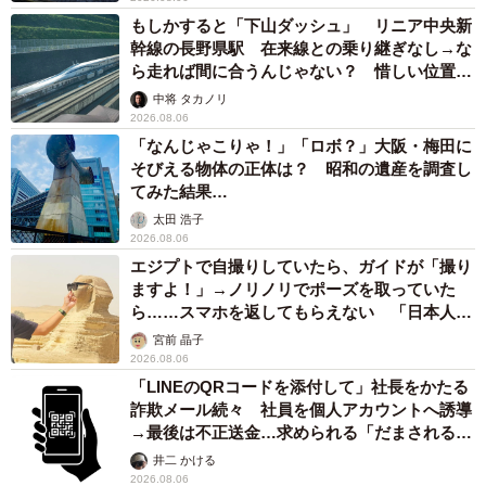
もしかすると「下山ダッシュ」 リニア中央新
幹線の長野県駅 在来線との乗り継ぎなし→な
ら走れば間に合うんじゃない？ 惜しい位置関
係が反響
中将 タカノリ
2026.08.06
「なんじゃこりゃ！」「ロボ？」大阪・梅田に
そびえる物体の正体は？ 昭和の遺産を調査し
てみた結果…
太田 浩子
2026.08.06
エジプトで自撮りしていたら、ガイドが「撮り
ますよ！」→ノリノリでポーズを取っていた
ら……スマホを返してもらえない 「日本人は
カモ代表かも」「私は6時間で3万円払った」
宮前 晶子
2026.08.06
「LINEのQRコードを添付して」社長をかたる
詐欺メール続々 社員を個人アカウントへ誘導
→最後は不正送金…求められる「だまされる前
提」の対策
井二 かける
2026.08.06