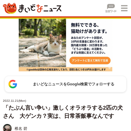
まいどなニュースをGoogle検索でフォローする
2022.11.21(Mon)
「たぶん言い争い」激しくオラオラする2匹の犬
さん 大ゲンカ？実は、日常茶飯事なんです
椎名 碧