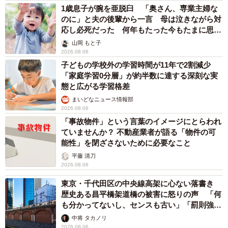
1歳息子が腕を亜脱臼 「奥さん、専業主婦な
のに」と夫の後輩から一言 母は泣きながら対
応し必死だった 何年もたった今もたまに思い
出し…
山岡 もと子
2026.08.06
子どもの学校外の学習時間が11年で2割減少
「家庭学習0分層」が約半数に達する深刻な実
態と広がる学習格差
まいどなニュース情報部
2026.08.06
「事故物件」という言葉のイメージにとらわれ
ていませんか？ 不動産業者が語る「物件の可
能性」を閉ざさないために必要なこと
平藤 清刀
2026.08.06
東京・千代田区の中央線高架に心ない落書き
歴史ある昌平橋架道橋の被害に怒りの声 「何
も分かってないし、センスも古い」「罰則強化
して」
中将 タカノリ
2026.08.06