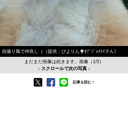
自撮り風で仲良し（（提供：ぴよりん🐥ｵﾌﾞｼﾞｮｲﾄｲさん）
まだまだ画像は続きます。画像（1/3）
↓ スクロールで次の写真 ↓
記事を読む