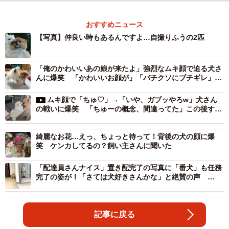
おすすめニュース
【写真】仲良い時もあるんですよ…自撮りふうの2匹
「俺のかわいいあの娘が来たよ」強烈なムキ顔で迫る犬さ
んに爆笑 「かわいいお顔が」「バチクソにブチギレ」…
なぜ？
ムキ顔で「ちゅ♡」→「いや、ガブッやろw」犬さん
の戦いに爆笑 「ちゅーの概念、間違ってた」この後すぐ
仲直り
綺麗なお花…えっ、ちょっと待って！背後の犬の顔に爆
笑 ケンカしてるの？飼い主さんに聞いた
「配達員さんナイス」置き配完了の写真に「番犬」も任務
完了の姿が！「さては犬好きさんかな」と絶賛の声
Amazon公式もコメント
記事に戻る