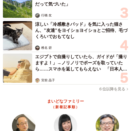
だって気づいた」
行橋 友
涼しい「冷感敷きパッド」を気に入った猫さ
ん、”友達”をヨイショヨイショとご招待、毛づ
くろいでおもてなし
椎名 碧
エジプトで自撮りしていたら、ガイドが「撮り
ますよ！」→ノリノリでポーズを取っていた
ら……スマホを返してもらえない 「日本人は
カモ代表かも」「私は6時間で3万円払った」
宮前 晶子
６位以降を見る
まいどなファミリー
（新着記事順）