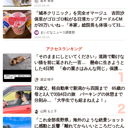
梨木 香奈
2026.08.05
「城本クリニック」を完全オマージュ 吉田沙
保里がゴロゴロ転がる日清カップヌードルCM
が20万いいね→「本家」総院長も体張って31万
いいね
まいどなニュース調査部
2026.08.05
アクセスランキング
「そのままにしといてください」道路で動けな
い猫を前に返された一言… 懸命に生きようと
した4日間 「命の重さはみんな同じ」保護団
体代表の訴え
渡辺 晴子
72歳父、軽自動車で新潟から四国まで 65歳の
母と2人で3泊4日の旅 パーキングの休憩まで
分刻み… 「大学生でも組まねえよ！」
山岡 もと子
「これ全部長野県」海外のような絶景ショット
に感動と反響「離れてからいいところだったん