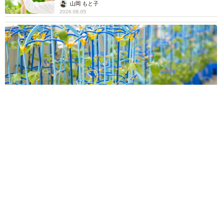
山岡 もと子
2026.08.05
「このやり方で合ってるん？」小学校から持ち帰った鉢植えを
見て母驚き ペットボトルはじょうろだと思ってた…息子が教
えてくれた斬新な水やりとは
中将 タカノリ
2026.08.05
駅構内の女子トイレが不具合で全部使えず
→JR西日本が取った臨機応変な対応に感動
「その手があったか！」