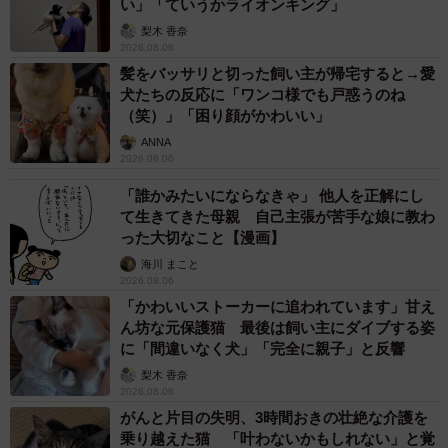
い」「ていうかライオンキング」
梨木 香奈
2026.08.06
髪をバッサリと切った飼い主が帰宅すると→愛
犬たちの反応に「ワンコ様でも戸惑うのね
（笑）」「困り顔がかわいい」
ANNA
2026.08.06
「誰かみたいにならなきゃ」 他人を正解にし
て生きてきた母親 自己主張が苦手な娘に教わ
った大切なこと【漫画】
海川 まこと
2026.08.06
「かわいいストーカーに追われています」甘え
ん坊な元保護猫 最後は飼い主にダイブする姿
に「間違いなく犬」「完全に親子」と反響
梨木 香奈
2026.08.06
がんと片目の失明、3時間おきの壮絶な介護を
乗り越えた猫 「叶わないかもしれない」と覚