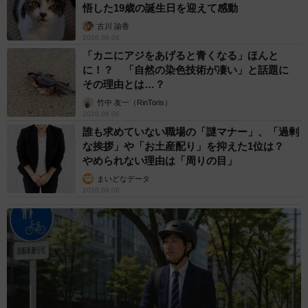
悟した19歳の誕生日を迎えて感動
古川 諭香
2026.08.06
「カニにアジをあげると青くなる」ほんと
に！？ 「自然の染色技術が凄い」と話題に
その理由とは…？
竹中 友一（RinToris）
2026.08.06
誰も求めていない職場の「謎マナー」、「過剰
な挨拶」や「お土産配り」を抑えた1位は？
やめられない理由は「周りの目」
まいどなデータ
2026.08.06