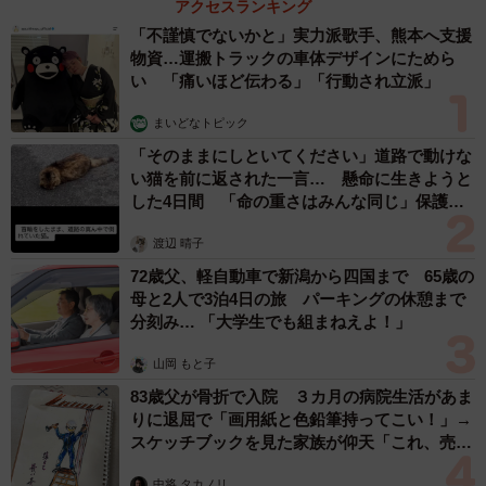
アクセスランキング
「不謹慎でないかと」実力派歌手、熊本へ支援
物資…運搬トラックの車体デザインにためら
い 「痛いほど伝わる」「行動され立派」
まいどなトピック
「そのままにしといてください」道路で動けな
い猫を前に返された一言… 懸命に生きようと
した4日間 「命の重さはみんな同じ」保護団
体代表の訴え
渡辺 晴子
72歳父、軽自動車で新潟から四国まで 65歳の
母と2人で3泊4日の旅 パーキングの休憩まで
分刻み… 「大学生でも組まねえよ！」
山岡 もと子
83歳父が骨折で入院 ３カ月の病院生活があま
りに退屈で「画用紙と色鉛筆持ってこい！」→
スケッチブックを見た家族が仰天「これ、売れ
ますよ…」
中将 タカノリ