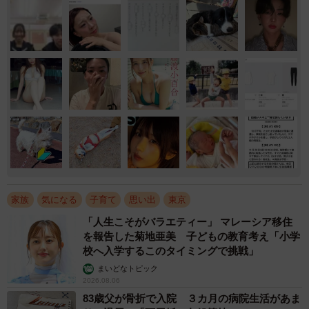
家族
気になる
子育て
思い出
東京
「人生こそがバラエティー」 マレーシア移住
を報告した菊地亜美 子どもの教育考え「小学
校へ入学するこのタイミングで挑戦」
まいどなトピック
2026.08.06
83歳父が骨折で入院 ３カ月の病院生活があま