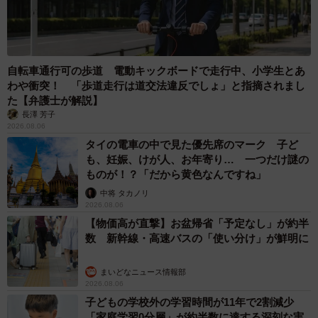
自転車通行可の歩道 電動キックボードで走行中、小学生とあ
わや衝突！ 「歩道走行は道交法違反でしょ」と指摘されまし
た【弁護士が解説】
長澤 芳子
2026.08.06
タイの電車の中で見た優先席のマーク 子ど
も、妊娠、けが人、お年寄り… 一つだけ謎の
ものが！？「だから黄色なんですね」
中将 タカノリ
2026.08.06
【物価高が直撃】お盆帰省「予定なし」が約半
数 新幹線・高速バスの「使い分け」が鮮明に
まいどなニュース情報部
2026.08.06
子どもの学校外の学習時間が11年で2割減少
「家庭学習0分層」が約半数に達する深刻な実