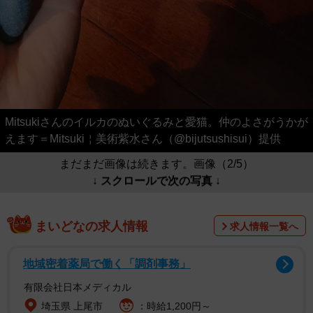
Mitsukiさんのイルカのぬいぐるみと愛猫。仲のよさがうかが
えます＝Mitsuki￤美術紫水さん（@bijutsushisui）提供
まだまだ画像は続きます。画像（2/5）
↓ スクロールで次の写真 ↓
まいどなの求人情報
求人情報一覧へ
地域密着薬局で働く「調剤事務」
有限会社日本メディカル
埼玉県 上尾市
：時給1,200円～