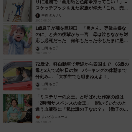
りに退屈で「画用紙と色鉛筆持ってこい！」→
スケッチブックを見た家族が仰天「これ、売れ
ますよ…」
中将 タカノリ
2026.08.06
1歳息子が腕を亜脱臼 「奥さん、専業主婦な
のに」と夫の後輩から一言 母は泣きながら対
応し必死だった 何年もたった今もたまに思い
出し…
山岡 もと子
2026.08.06
72歳父、軽自動車で新潟から四国まで 65歳の
母と2人で3泊4日の旅 パーキングの休憩まで
分刻み… 「大学生でも組まねえよ！」
山岡 もと子
2026.08.06
「ミステリーの女王」と呼ばれた作家の娘は
「2時間サスペンスの女王」 聞いていたのと
違う血液型に「私は誰の子なの？」【徹子の部
屋】
まいどなニュース
2026.08.06