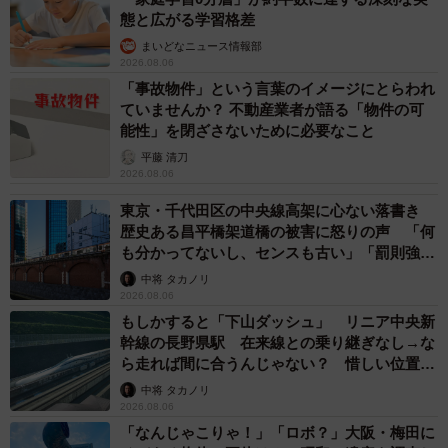
態と広がる学習格差
まいどなニュース情報部
2026.08.06
「事故物件」という言葉のイメージにとらわれ
ていませんか？ 不動産業者が語る「物件の可
能性」を閉ざさないために必要なこと
平藤 清刀
2026.08.06
東京・千代田区の中央線高架に心ない落書き
歴史ある昌平橋架道橋の被害に怒りの声 「何
も分かってないし、センスも古い」「罰則強化
して」
中将 タカノリ
2026.08.06
もしかすると「下山ダッシュ」 リニア中央新
幹線の長野県駅 在来線との乗り継ぎなし→な
ら走れば間に合うんじゃない？ 惜しい位置関
係が反響
中将 タカノリ
2026.08.06
「なんじゃこりゃ！」「ロボ？」大阪・梅田に