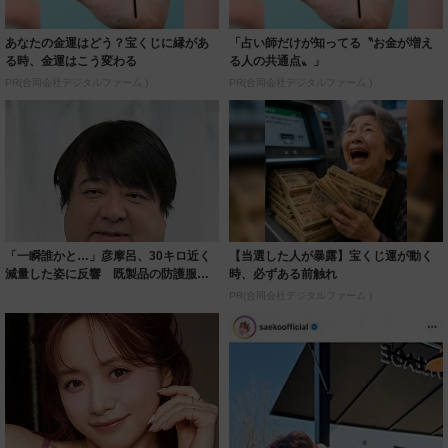
あなたの金運はどう？宝くじに縁があ
「占い師だけが知ってる〝お金が増え
る時、金運はこう変わる
る人の共通点〟」
PR(合同会社デジタルファーム )
PR(合同会社デジタルファーム )
「一瞬誰かと…」彦摩呂、30キロ近く
【当選した人が暴露】宝くじ運が動く
減量した姿に反響 既製品の防護服が
時、必ずある前触れ
着られると...
PR(合同会社デジタルファーム )