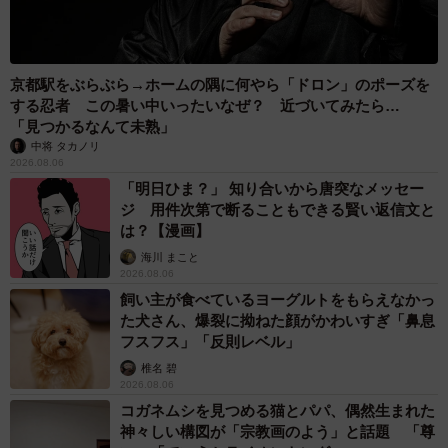
京都駅をぶらぶら→ホームの隅に何やら「ドロン」のポーズを
する忍者 この暑い中いったいなぜ？ 近づいてみたら…
「見つかるなんて未熟」
中将 タカノリ
2026.08.06
「明日ひま？」 知り合いから唐突なメッセー
ジ 用件次第で断ることもできる賢い返信文と
は？【漫画】
海川 まこと
2026.08.06
飼い主が食べているヨーグルトをもらえなかっ
た犬さん、爆裂に拗ねた顔がかわいすぎ「鼻息
フスフス」「反則レベル」
椎名 碧
2026.08.06
コガネムシを見つめる猫とパパ、偶然生まれた
神々しい構図が「宗教画のよう」と話題 「尊