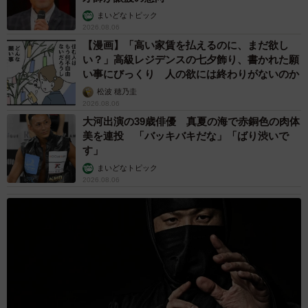
まいどなトピック
2026.08.06
【漫画】「高い家賃を払えるのに、まだ欲し
い？」高級レジデンスの七夕飾り、書かれた願
い事にびっくり 人の欲には終わりがないのか
松波 穂乃圭
2026.08.06
大河出演の39歳俳優 真夏の海で赤銅色の肉体
美を連投 「バッキバキだな」「ばり渋いで
す」
まいどなトピック
2026.08.06