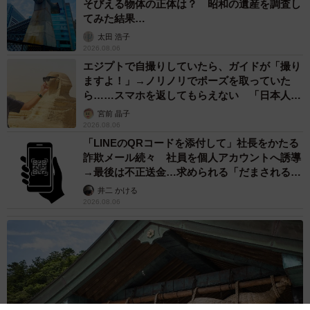
そびえる物体の正体は？ 昭和の遺産を調査し
てみた結果…
太田 浩子
2026.08.06
エジプトで自撮りしていたら、ガイドが「撮り
ますよ！」→ノリノリでポーズを取っていた
ら……スマホを返してもらえない 「日本人は
カモ代表かも」「私は6時間で3万円払った」
宮前 晶子
2026.08.06
「LINEのQRコードを添付して」社長をかたる
詐欺メール続々 社員を個人アカウントへ誘導
→最後は不正送金…求められる「だまされる前
提」の対策
井二 かける
2026.08.06