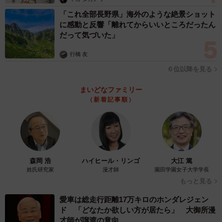
「これ全部長野県」海外のような絶景ショット
に感動と反響「離れてからいいところだったん
だって気づいた」
行橋 友
６位以降を見る
まいどなファミリー
（新着記事順）
森岡 浩
ハイヒール・リンゴ
大江 篤
姓氏研究家
漫才師
園田学園女子大学学長
もっと見る
愛車は総走行距離17万キロのホンダレジェン
ド 「どなたか欲しい方が居たら」 大御所漫
才師が譲渡の意向