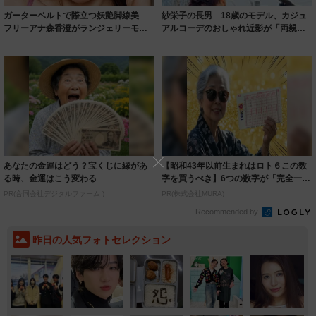
ガーターベルトで際立つ妖艶脚線美
紗栄子の長男 18歳のモデル、カジュ
フリーアナ森香澄がランジェリーモデ
アルコーデのおしゃれ近影が「両親の
ルに ｢PE...
いいとこ取...
あなたの金運はどう？宝くじに縁があ
【昭和43年以前生まれはロト６この数
る時、金運はこう変わる
字を買うべき】6つの数字が「完全一
致」する方...
PR(合同会社デジタルファーム )
PR(株式会社MURA)
Recommended by
昨日の人気フォトセレクション