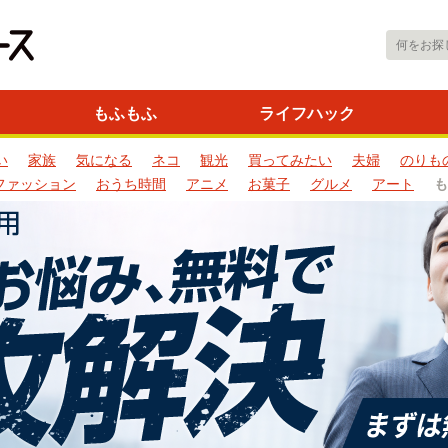
もふもふ
ライフハック
い
家族
気になる
ネコ
観光
買ってみたい
夫婦
のりも
ファッション
おうち時間
アニメ
お菓子
グルメ
アート
も