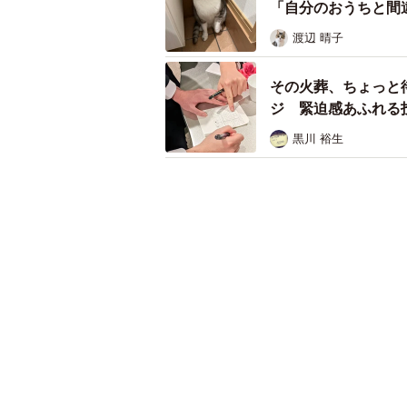
「自分のおうちと間
渡辺 晴子
その火葬、ちょっと
ジ 緊迫感あふれる
黒川 裕生