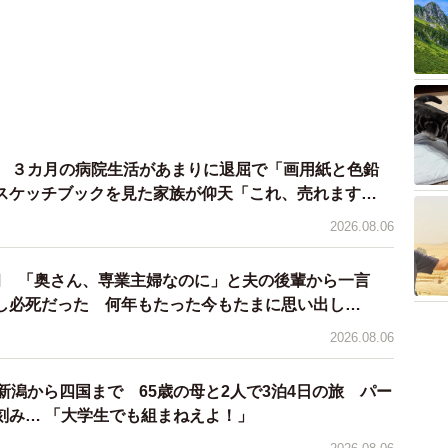
院 ３カ月の病院生活があまりに退屈で「画用紙と色鉛
スケッチブックを見た家族が仰天「これ、売れます
2026.08.06
臼 「奥さん、専業主婦なのに」と夫の後輩から一言
し必死だった 何年もたった今もたまに思い出し…
2026.08.06
新潟から四国まで 65歳の母と2人で3泊4日の旅 パー
刻み… 「大学生でも組まねえよ！」