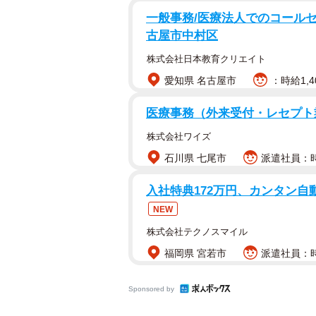
一般事務/医療法人でのコールセン
古屋市中村区
株式会社日本教育クリエイト
愛知県 名古屋市
：時給1,4
医療事務（外来受付・レセプ
株式会社ワイズ
石川県 七尾市
派遣社員：時給
入社特典172万円、カンタン自動車製
NEW
株式会社テクノスマイル
福岡県 宮若市
派遣社員：時給
Sponsored by