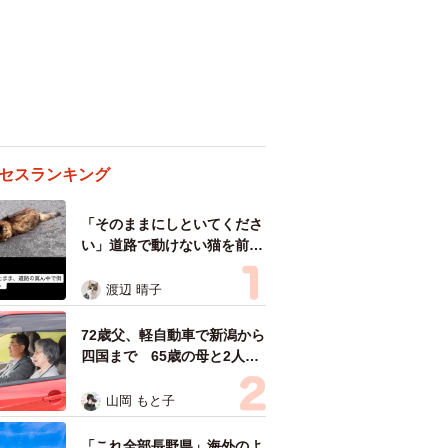
セスランキング
「そのままにしといてくださ
い」道路で動けない猫を前に
返された一言… 懸命に生き
ようとした4日間 「命の重
渡辺 晴子
さはみんな同じ」保護団体代
表の訴え
72歳父、軽自動車で新潟から
四国まで 65歳の母と2人で
3泊4日の旅 パーキングの休
憩まで分刻み… 「大学生で
山岡 もと子
も組まねえよ！」
「これ全部長野県」海外のよ