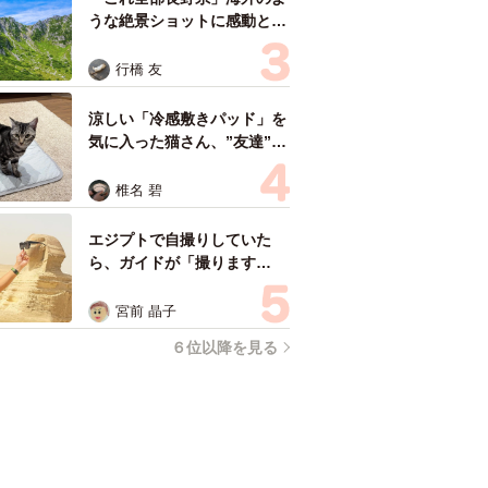
うな絶景ショットに感動と反
響「離れてからいいところだ
ったんだって気づいた」
行橋 友
涼しい「冷感敷きパッド」を
気に入った猫さん、”友達”を
ヨイショヨイショとご招待、
毛づくろいでおもてなし
椎名 碧
エジプトで自撮りしていた
ら、ガイドが「撮ります
よ！」→ノリノリでポーズを
取っていたら……スマホを返
宮前 晶子
してもらえない 「日本人は
６位以降を見る
カモ代表かも」「私は6時間
で3万円払った」