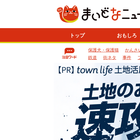
ニ
トップ
おもしろ
ュ
ー
保護犬・保護猫
かんさ
ス
一
鉄道
街ネタ
事件
覧