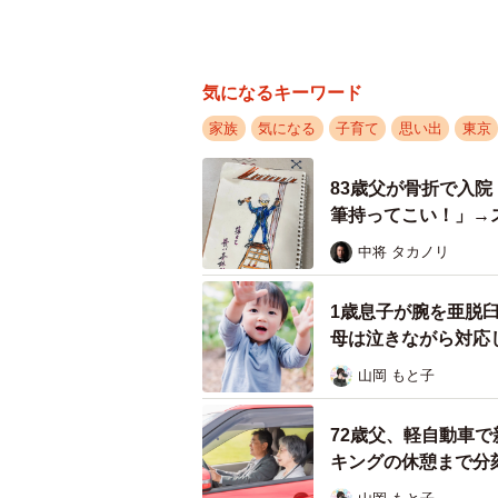
気になるキーワード
家族
気になる
子育て
思い出
東京
83歳父が骨折で入
筆持ってこい！」→
よ…」
中将 タカノリ
1歳息子が腕を亜脱
母は泣きながら対応
山岡 もと子
72歳父、軽自動車で
キングの休憩まで分