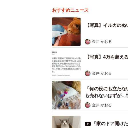
おすすめニュース
【写真】イルカのぬ
金井 かおる
【写真】4万を超え
金井 かおる
「何の役にも立たない
も売れないはずが…
金井 かおる
「家のドア開けた