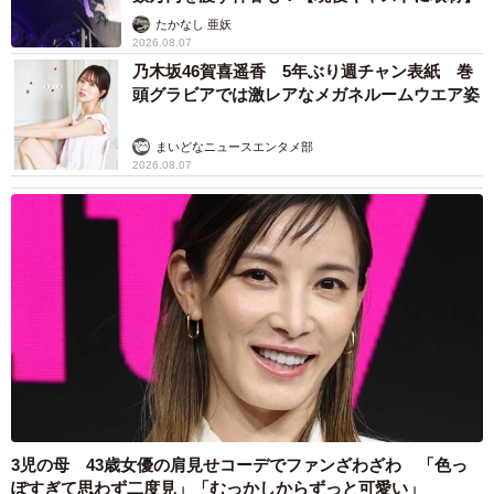
たかなし 亜妖
2026.08.07
乃木坂46賀喜遥香 5年ぶり週チャン表紙 巻
頭グラビアでは激レアなメガネルームウエア姿
まいどなニュースエンタメ部
2026.08.07
3児の母 43歳女優の肩見せコーデでファンざわざわ 「色っ
ぽすぎて思わず二度見」「むっかしからずっと可愛い」