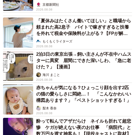
京都新聞社
2026.08.08
「夏休みはたくさん働いてほしい」と職場から
頼まれた高2息子 バイトで稼ぎすぎると扶養
を外れて税金や保険料が上がる？【FPが解
説】
もくもくライターズ
2026.08.08
2泊3日の東京出張→飼い主さんが不在中ハムス
ターに異変 眉間にできた深いしわ、「急に老
けた？」【漫画】
海川 まこと
2026.08.08
赤ちゃんが気になる？ひょっこり顔を出す2匹
の猫の愛らしさに悶絶…！ 「こんなかわいい
構図あります？」「ベストショットすぎる！」
梨木 香奈
2026.08.08
酔って転んでアザだらけ ネイルも折れて超悲
惨 ケガが絶えない夜のお仕事 「病院代」と
数万円を渡す神客も！【現役キャストに取材】