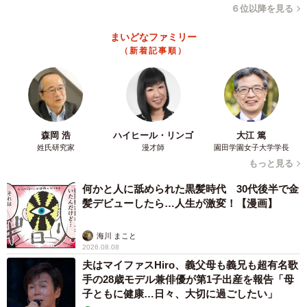
６位以降を見る
まいどなファミリー
（新着記事順）
森岡 浩
ハイヒール・リンゴ
大江 篤
姓氏研究家
漫才師
園田学園女子大学学長
もっと見る
何かと人に舐められた黒髪時代 30代後半で金
髪デビューしたら…人生が激変！【漫画】
海川 まこと
2026.08.08
夫はマイファスHiro、義父母も義兄も超有名歌
手の28歳モデル兼俳優が第1子出産を報告「母
子ともに健康…日々、大切に過ごしたい」