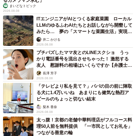
るカメラマン求む」
まいどなトピック
2026.08.08
ITエンジニアがAIとつくる家庭菜園 ローカル
LLMのゆるふわAIたちとお話しながら開墾して
みたら… 夢の「スマートな菜園生活」実現な
るか
井二 かける
2026.08.08
プチバズしたママ友とのLINEスクショ うっ
かり電話番号を流出させちゃった！ 激怒する
友人 慰謝料の相場はいくらですか【弁護士が
解説】
長澤 芳子
2026.08.08
「テレビより私を見て？」パパの目の前に陣取
る犬に1.4万いいね あまりにも健気な熱烈ア
ピールのちょっと切ない結末
梨木 香奈
2026.08.08
太っ腹！京都の老舗中華料理店がフルコース料
理50人前を無料提供 「一市民としてお礼を」
つながる善意の輪