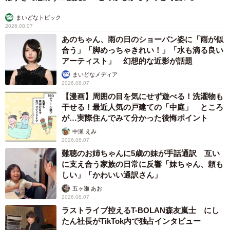
まいどなトピック
2026.08.07
あのちゃん、雨の日のショーパン姿に「雨が似
合う」「脚めっちゃきれい！」「水も滴る良い
アーティスト」 幻想的な近影が話題
まいどなメディア
2026.08.07
【漫画】周囲の目を気にせず遊べる！洗濯物も
干せる！最近人気の戸建ての「中庭」 ところ
が…実際住んでみて分かった後悔ポイント
中瀬 えみ
2026.08.07
難聴のお姉ちゃんに5歳の妹が手話通訳 互い
に支え合う家族の日常に反響「妹ちゃん、頼も
しい」「かわいい通訳さん」
五ヶ瀬 あお
2026.08.07
ラストライブ控えるT-BOLAN森友嵐士 にし
たん社長がTikTok内で独占インタビュー