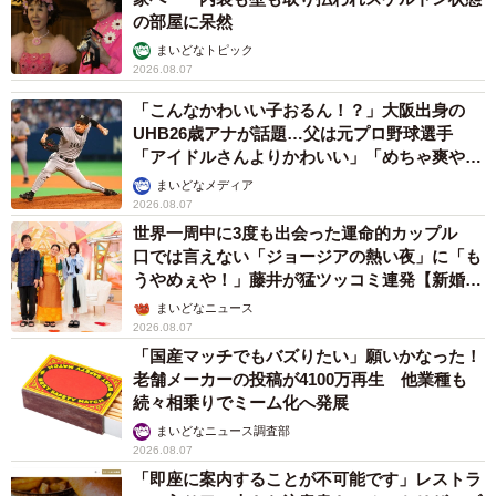
の部屋に呆然
まいどなトピック
2026.08.07
「こんなかわいい子おるん！？」大阪出身の
UHB26歳アナが話題…父は元プロ野球選手
「アイドルさんよりかわいい」「めちゃ爽や
か」
まいどなメディア
2026.08.07
世界一周中に3度も出会った運命的カップル
口では言えない「ジョージアの熱い夜」に「も
うやめぇや！」藤井が猛ツッコミ連発【新婚さ
ん】
まいどなニュース
2026.08.07
「国産マッチでもバズりたい」願いかなった！
老舗メーカーの投稿が4100万再生 他業種も
続々相乗りでミーム化へ発展
まいどなニュース調査部
2026.08.07
「即座に案内することが不可能です」レストラ