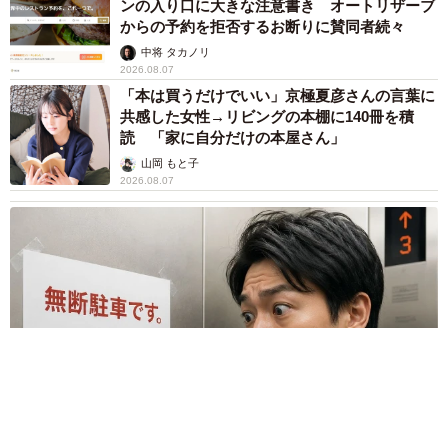
ンの入り口に大きな注意書き オートリザーブ
からの予約を拒否するお断りに賛同者続々
中将 タカノリ
2026.08.07
「本は買うだけでいい」京極夏彦さんの言葉に
共感した女性→リビングの本棚に140冊を積
読 「家に自分だけの本屋さん」
山岡 もと子
2026.08.07