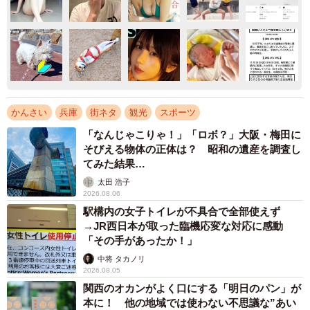
かんさい
兵庫
街ネタ
観光
スポーツ
「なんじゃこりゃ！」「ロボ？」大阪・梅田に
そびえる物体の正体は？ 昭和の遺産を調査し
てみた結果…
太田 浩子
2026.08.06
駅構内の女子トイレが不具合で全部使えず
→JR西日本が取った臨機応変な対応に感動
「その手があったか！」
中将 タカノリ
2026.08.05
関西のオカンがよく口にする「明日のパン」が
本に！ 他の地域では使わない不思議な”あい