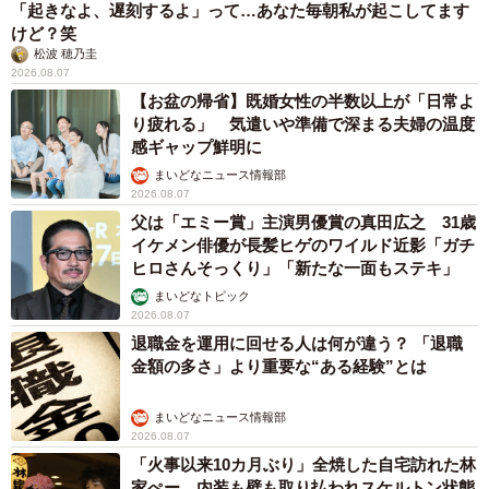
「起きなよ、遅刻するよ」って…あなた毎朝私が起こしてます
けど？笑
松波 穂乃圭
2026.08.07
【お盆の帰省】既婚女性の半数以上が「日常よ
り疲れる」 気遣いや準備で深まる夫婦の温度
感ギャップ鮮明に
まいどなニュース情報部
2026.08.07
父は「エミー賞」主演男優賞の真田広之 31歳
イケメン俳優が長髪ヒゲのワイルド近影「ガチ
ヒロさんそっくり」「新たな一面もステキ」
まいどなトピック
2026.08.07
退職金を運用に回せる人は何が違う？ 「退職
金額の多さ」より重要な“ある経験”とは
まいどなニュース情報部
2026.08.07
「火事以来10カ月ぶり」全焼した自宅訪れた林
家ぺー 内装も壁も取り払われスケルトン状態