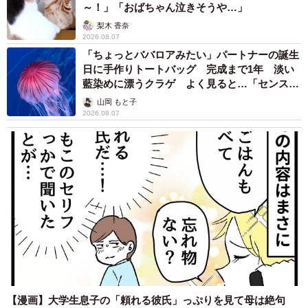
～！」「おばちゃん泣きそうや…」
梨木 香奈
2026.08.07
「ちょっとババロアみたい」パートナーの誕生
日に手作りトートバッグ 完成まで1年 淡い
藍染めに漂うクラゲ よく見ると…「センスす
ごい」
山岡 もと子
2026.08.07
【漫画】大学生息子の「頼れる彼氏」っぷりを見て母は絶句