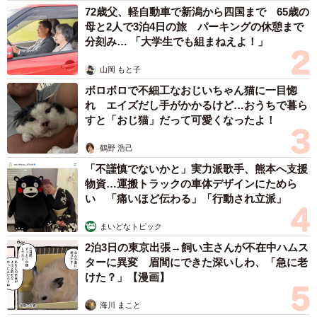
72歳父、軽自動車で新潟から四国まで 65歳の
母と2人で3泊4日の旅 パーキングの休憩まで
分刻み… 「大学生でも組まねえよ！」
山岡 もと子
ボロボロで不細工なおじいちゃん猫に一目惚
れ エイズだし手がかかるけど…おうちで暮ら
すと「おじ猫」だって可愛くなったよ！
鶴野 浩己
「不謹慎でないかと」実力派歌手、熊本へ支援
物資…運搬トラックの車体デザインにためら
い 「痛いほど伝わる」「行動され立派」
まいどなトピック
2泊3日の東京出張→飼い主さんが不在中ハムス
ターに異変 眉間にできた深いしわ、「急に老
けた？」【漫画】
海川 まこと