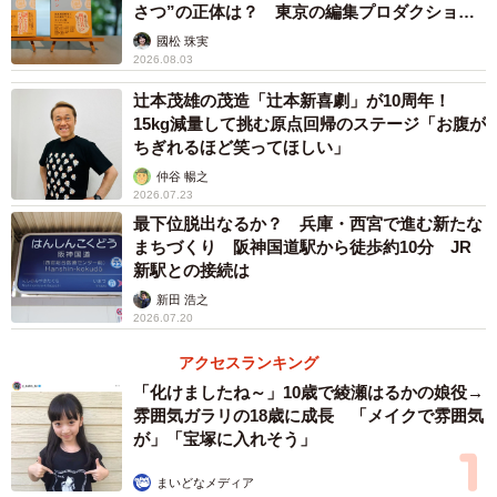
さつ”の正体は？ 東京の編集プロダクション
がひも解く
國松 珠実
2026.08.03
辻本茂雄の茂造「辻本新喜劇」が10周年！
15kg減量して挑む原点回帰のステージ「お腹が
ちぎれるほど笑ってほしい」
仲谷 暢之
2026.07.23
最下位脱出なるか？ 兵庫・西宮で進む新たな
まちづくり 阪神国道駅から徒歩約10分 JR
新駅との接続は
新田 浩之
2026.07.20
アクセスランキング
「化けましたね～」10歳で綾瀬はるかの娘役→
雰囲気ガラリの18歳に成長 「メイクで雰囲気
が」「宝塚に入れそう」
まいどなメディア