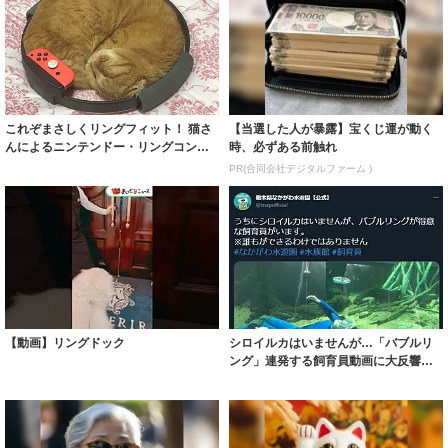
これぞまさしくリングフィット！ 猫さ
【当選した人が暴露】宝くじ運が動く
んによるニンテンドー・リングコンの
時、必ずある前触れ
意外な使い...
PR(合同会社デジタルファーム )
【動画】リングドック
シロイルカはいませんが…「バブルリ
ング」連発する飼育員動画に大反響
実は"みんな...