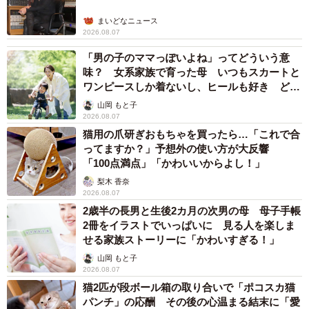
まいどなニュース
2026.08.07
「男の子のママっぽいよね」ってどういう意
味？ 女系家族で育った母 いつもスカートと
ワンピースしか着ないし、ヒールも好き どの
へんが…
山岡 もと子
2026.08.07
猫用の爪研ぎおもちゃを買ったら…「これで合
ってますか？」予想外の使い方が大反響
「100点満点」「かわいいからよし！」
梨木 香奈
2026.08.07
2歳半の長男と生後2カ月の次男の母 母子手帳
2冊をイラストでいっぱいに 見る人を楽しま
せる家族ストーリーに「かわいすぎる！」
山岡 もと子
2026.08.07
猫2匹が段ボール箱の取り合いで「ポコスカ猫
パンチ」の応酬 その後の心温まる結末に「愛