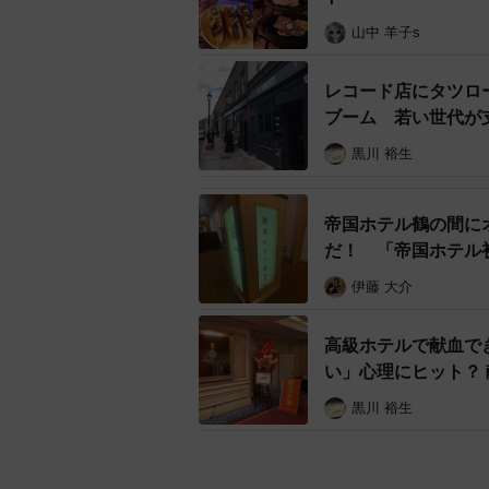
山中 羊子s
レコード店にタツロ
ブーム 若い世代が
黒川 裕生
帝国ホテル鶴の間に
だ！ 「帝国ホテル
伊藤 大介
高級ホテルで献血で
い」心理にヒット？ 
黒川 裕生