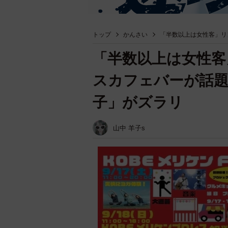
トップ
かんさい
「半数以上は女性客」リ
「半数以上は女性客
スカフェバーが話
子」がズラリ
山中 羊子s