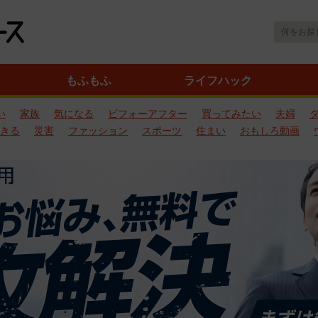
もふもふ
ライフハック
い
家族
気になる
ビフォーアフター
買ってみたい
夫婦
きる
災害
ファッション
スポーツ
住まい
おもしろ動画