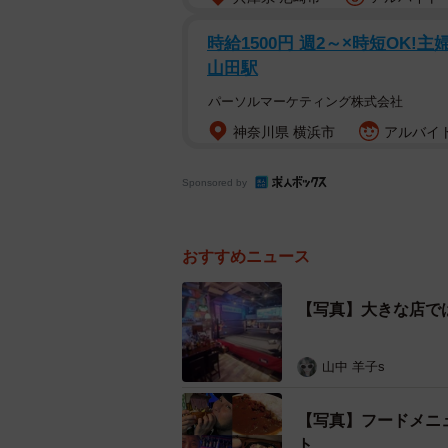
時給1500円 週2～×時短OK
山田駅
パーソルマーケティング株式会社
神奈川県 横浜市
アルバイト
Sponsored by
おすすめニュース
【写真】大きな店で
山中 羊子s
【写真】フードメニ
ト