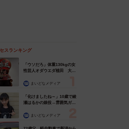
セスランキング
「ウソだろ」体重130kgの女
性芸人オダウエダ植田 大学
時代のほっそり姿に「マジ
で」
まいどなメディア
「化けましたね～」10歳で綾
瀬はるかの娘役→雰囲気ガラ
リの18歳に成長 「メイクで
雰囲気が」「宝塚に入れそ
まいどなメディア
う」
72歳父、軽自動車で新潟から