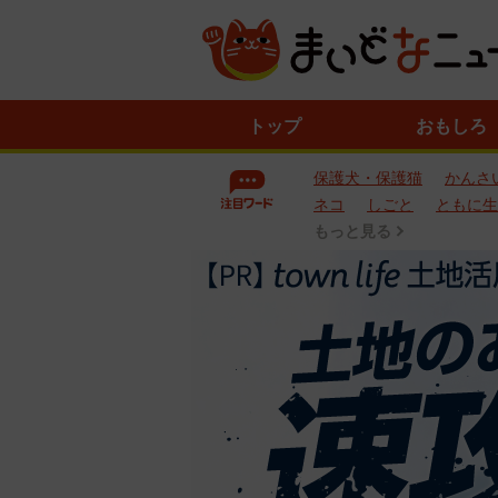
ニ
トップ
おもしろ
ュ
ー
保護犬・保護猫
かんさ
ス
一
ネコ
しごと
ともに生
覧
もっと見る