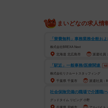
まいどなの求人情
「寮費無料」事務業務全般および
株式会社BREXA Next
北海道 北広島市
派遣社員：
「駅近」一般事務/医療関連
N
株式会社リクルートスタッフィング
千葉県 千葉市
派遣社員：時
社会保険完備の職場で介護職/
グッドタイム リビング 小野
兵庫県 尼崎市
アルバイト・