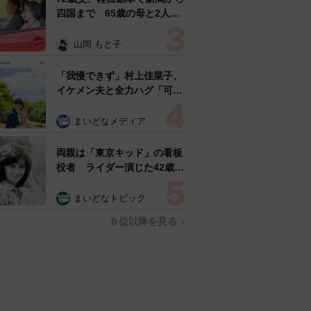
四国まで 65歳の母と2人で
3泊4日の旅 パーキングの休
憩まで分刻み… 「大学生で
山岡 もと子
も組まねえよ！」
「我慢できず」村上佳菜子、
イケメン夫と全力ハグ「可愛
いふたり」「素敵なご夫婦」
まいどなメディア
両親は「東京キッド」の看板
役者 ライダー演じた42歳元
俳優が再婚妻との「ウエディ
ングフォト」計画を明言
まいどなトピック
「センスあるカメラマン求
６位以降を見る
む」