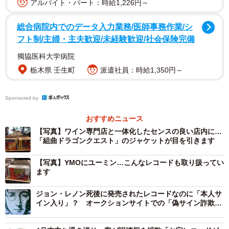
アルバイト・パート：時給1,226円～
総合病院内でのデータ入力業務/医師事務作業/シ
フト制/主婦・主夫歓迎/未経験歓迎/社会保険完備
2/5
獨協医科大学病院
栃木県 壬生町
派遣社員：時給1,350円～
日本ではありません。ロンドンです
Sponsored by
おすすめニュース
【写真】ワイン専門店と一体化したセンスの良い店内に…
「組曲ドラゴンクエスト」のジャケットが目を引きます
【写真】YMOにユーミン…こんなレコードも取り扱ってい
ます
ジョン・レノン死後に発売されたレコードなのに「本人サ
イン入り」？ オークションサイトでの「偽サイン詐欺」
が話題に