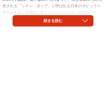
表される「シティ・ポップ」と呼ばれる日本のポピュラー
音楽の人気が世界的に高まっているという。2022年7月、
仕事でロンドンを訪れる機会があったので、そのブームの
続きを読む
一端に触れてきた。
現地在住の音楽ライターによると、流行発信地として知ら