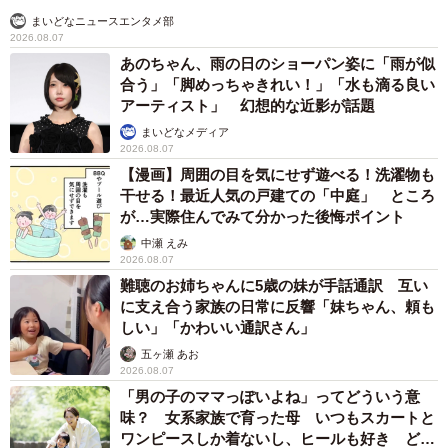
ス。撮影を終えると早速、店内のプレイヤーで流してくれ
まいどなニュースエンタメ部
た。ありがとうシティ・ポップ、ありがとう佐藤博、そし
2026.08.07
てありがとう店長とTさん。素敵なシティ・ポップを教えて
あのちゃん、雨の日のショーパン姿に「雨が似
合う」「脚めっちゃきれい！」「水も滴る良い
もらいに、また遊びに行きたいと思います！
アーティスト」 幻想的な近影が話題
まいどなメディア
◇ ◇
2026.08.07
【漫画】周囲の目を気にせず遊べる！洗濯物も
▽インスタグラム
干せる！最近人気の戸建ての「中庭」 ところ
が…実際住んでみて分かった後悔ポイント
https://www.instagram.com/vds.london/
中瀬 えみ
2026.08.07
難聴のお姉ちゃんに5歳の妹が手話通訳 互い
に支え合う家族の日常に反響「妹ちゃん、頼も
しい」「かわいい通訳さん」
五ヶ瀬 あお
2026.08.07
「男の子のママっぽいよね」ってどういう意
味？ 女系家族で育った母 いつもスカートと
ワンピースしか着ないし、ヒールも好き どの