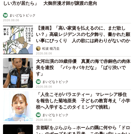
しい方が居たら」 大御所漫才師が譲渡の意向
まいどなトピック
2026.08.06
【漫画】「高い家賃を払えるのに、まだ欲し
い？」高級レジデンスの七夕飾り、書かれた願
い事にびっくり 人の欲には終わりがないのか
松波 穂乃圭
2026.08.06
大河出演の39歳俳優 真夏の海で赤銅色の肉体
美を連投 「バッキバキだな」「ばり渋いで
す」
まいどなトピック
2026.08.06
「人生こそがバラエティー」 マレーシア移住
を報告した菊地亜美 子どもの教育考え「小学
校へ入学するこのタイミングで挑戦」
まいどなトピック
2026.08.06
京都駅をぶらぶら→ホームの隅に何やら「ドロ
ン」のポーズをする忍者 この暑い中いったい