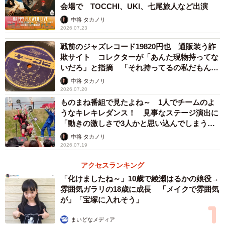
会場で TOCCHI、UKI、七尾旅人など出演
中将 タカノリ
2026.07.23
戦前のジャズレコード19820円也 通販装う詐
欺サイト コレクターが「あんた現物持ってな
いだろ」と指摘 「それ持ってるの私だもん」
と論破
中将 タカノリ
2026.07.20
4/5
ものまね番組で見たよね～ 1人でチームのよ
うなキレキレダンス！ 見事なステージ演出に
山下達郎、竹内まりや…おなじみのレコードがずらり
「動きの激しさで3人かと思い込んでしまう…
すごいな」
中将 タカノリ
はてさてシティ・ポップは…と店内を回ってみると、ずば
2026.07.19
り「CITY-POP/SOUL/FUNK/DISCO（JAPAN）」の箱を発
アクセスランキング
見。そこには山下達郎「MELODIES」（1983年）、竹内ま
「化けましたね～」10歳で綾瀬はるかの娘役→
りや「PORTRAIT」（1981年）などをはじめ、矢野顕子、
雰囲気ガラリの18歳に成長 「メイクで雰囲気
濱田金吾、桃井かおり、松原みきといった名前が。値段は
が」「宝塚に入れそう」
もちろんレコードによってまちまちだが、1£＝160円とす
まいどなメディア
ると、例えば「MELODIES」は約5440円（34£）、