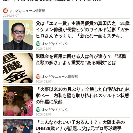
まいどなニュース情報部
2026.08.07
父は「エミー賞」主演男優賞の真田広之 31歳
イケメン俳優が長髪ヒゲのワイルド近影「ガチ
ヒロさんそっくり」「新たな一面もステキ」
まいどなトピック
2026.08.07
退職金を運用に回せる人は何が違う？ 「退職
金額の多さ」より重要な“ある経験”とは
まいどなニュース情報部
2026.08.07
「火事以来10カ月ぶり」全焼した自宅訪れた林
家ぺー 内装も壁も取り払われスケルトン状態
の部屋に呆然
まいどなトピック
2026.08.07
「こんなかわいい子おるん！？」大阪出身の
UHB26歳アナが話題…父は元プロ野球選手