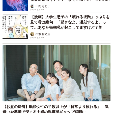
ごい」
山岡 もと子
2026.08.07
【漫画】大学生息子の「頼れる彼氏」っぷりを
見て母は絶句 「起きなよ、遅刻するよ」っ
て…あなた毎朝私が起こしてますけど？笑
松波 穂乃圭
2026.08.07
【お盆の帰省】既婚女性の半数以上が「日常より疲れる」 気
遣いや準備で深まる夫婦の温度感ギャップ鮮明に