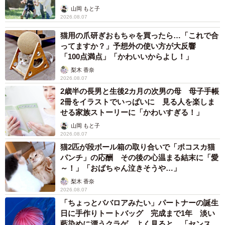
へんが…
山岡 もと子
2026.08.07
猫用の爪研ぎおもちゃを買ったら…「これで合
ってますか？」予想外の使い方が大反響
「100点満点」「かわいいからよし！」
梨木 香奈
2026.08.07
2歳半の長男と生後2カ月の次男の母 母子手帳
2冊をイラストでいっぱいに 見る人を楽しま
せる家族ストーリーに「かわいすぎる！」
山岡 もと子
2026.08.07
猫2匹が段ボール箱の取り合いで「ポコスカ猫
パンチ」の応酬 その後の心温まる結末に「愛
～！」「おばちゃん泣きそうや…」
梨木 香奈
2026.08.07
「ちょっとババロアみたい」パートナーの誕生
日に手作りトートバッグ 完成まで1年 淡い
藍染めに漂うクラゲ よく見ると…「センスす