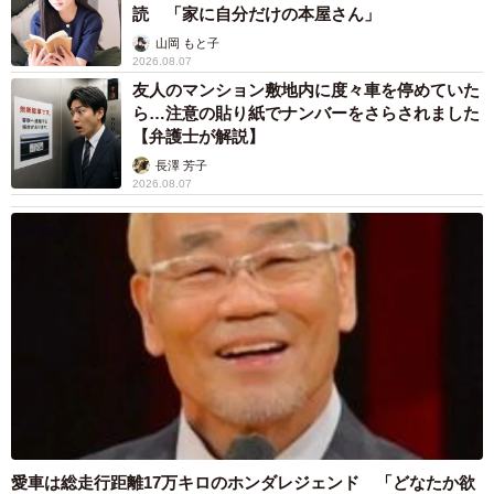
読 「家に自分だけの本屋さん」
山岡 もと子
2026.08.07
友人のマンション敷地内に度々車を停めていた
ら…注意の貼り紙でナンバーをさらされました
【弁護士が解説】
長澤 芳子
2026.08.07
愛車は総走行距離17万キロのホンダレジェンド 「どなたか欲