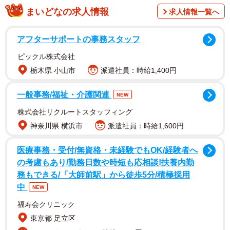
れるロンドン北東部のショーディッチ、スピタルフィール
まいどなの求人情報
求人情報一覧へ
ズ周辺エリアに、日本の中古レコードを扱うショップがあ
るとか。リバプール・ストリート駅から徒歩20分ほどのと
アフターサポートの事務スタッフ
ころに2021年4月にオープンしたばかりの「VDS
ピックル株式会社
LONDON」だ。VDSはVinyl Delivery Serviceの頭文字。店
栃木県 小山市
派遣社員：時給1,400円
の入口には「IDLE MOMENTS」という別の店名が書かれて
いるが、ワイン専門店とレコード店が一体化した業態らし
一般事務/福祉・介護関連
NEW
い。
株式会社リクルートスタッフィング
神奈川県 横浜市
派遣社員：時給1,600円
医療事務・受付/無資格・未経験でもOK/経験者へ
の考慮もあり/勤務日数や時短も応相談!扶養内勤
務もできる/「大師前駅」から徒歩5分/積極採用
中
NEW
福寿会クリニック
東京都 足立区