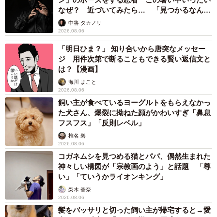
なぜ？ 近づいてみたら… 「見つかるなんて
未熟」
中将 タカノリ
2026.08.06
「明日ひま？」 知り合いから唐突なメッセー
ジ 用件次第で断ることもできる賢い返信文と
は？【漫画】
海川 まこと
2026.08.06
飼い主が食べているヨーグルトをもらえなかっ
た犬さん、爆裂に拗ねた顔がかわいすぎ「鼻息
フスフス」「反則レベル」
椎名 碧
2026.08.06
コガネムシを見つめる猫とパパ、偶然生まれた
神々しい構図が「宗教画のよう」と話題 「尊
い」「ていうかライオンキング」
梨木 香奈
2026.08.06
髪をバッサリと切った飼い主が帰宅すると→愛