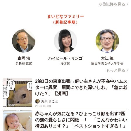
ユーミンも人気だそうです
６位以降を見る
店長をしている男性に聞いてみると、やはりシティ・ポッ
まいどなファミリー
（新着記事順）
プはロンドンでもDJやコレクターからの人気が高く、特に
竹内まりや、杏里、松任谷由実、山下達郎などがよく好ま
れているという。ちなみに店で扱うジャズはやや中高年の
人たちに、シティ・ポップは若い世代を中心に支持されて
いるそうだ。
森岡 浩
ハイヒール・リンゴ
大江 篤
姓氏研究家
漫才師
園田学園女子大学学長
もっと見る
後日あらためて店を訪れたことろ、「こっちに日本人のス
タッフがいるから」と店の奥にいたTさんという若い男性を
2泊3日の東京出張→飼い主さんが不在中ハムス
ターに異変 眉間にできた深いしわ、「急に老
紹介してくれた。東京、ドイツのレコード店を経て、数カ
けた？」【漫画】
月前からこの店で働き始めたという。実は前回も店の奥に
海川 まこと
いたらしい。言ってよね…。
2026.08.08
赤ちゃんが気になる？ひょっこり顔を出す2匹
「シティ・ポップに関しては、近年アナログレコードの人
の猫の愛らしさに悶絶…！ 「こんなかわいい
構図あります？」「ベストショットすぎる！」
気が再燃する中で、確かに注目されていますし、ヨーロッ