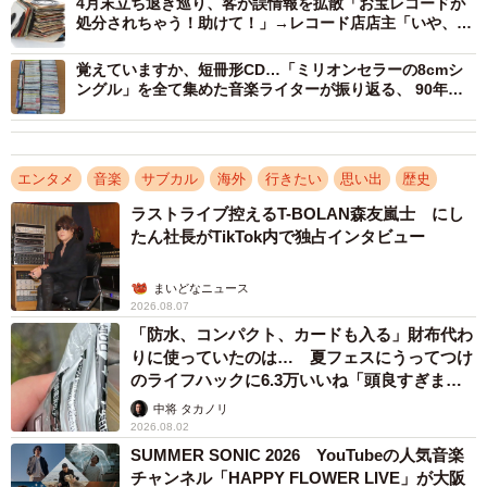
4月末立ち退き巡り、客が誤情報を拡散「お宝レコードが
3/5
処分されちゃう！助けて！」→レコード店店主「いや、違
うんです」と困惑も
YMO関連コーナーも
覚えていますか、短冊形CD…「ミリオンセラーの8cmシ
ングル」を全て集めた音楽ライターが振り返る、 90年代
のJ-POP
こぢんまりと洗練され、心地よい雰囲気の店内には、確か
に日本のレコードが数多くある。山下洋輔や渡辺貞夫とい
ったジャズからフォーク、YMO関連、懐かしいゲームやド
エンタメ
音楽
サブカル
海外
行きたい
思い出
歴史
ラマのサントラ、そして津軽三味線などの「JAPANESE
ラストライブ控えるT-BOLAN森友嵐士 にし
TRADITIONAL & OBSCURE SOUNDS」のコーナーまで設
たん社長がTikTok内で独占インタビュー
けられており、思っていた以上に日本に特化した品揃え
まいどなニュース
だ。しかも店内で流れているのはPenguin Cafe Orchestra。
2026.08.07
セ、センスがよすぎる。
「防水、コンパクト、カードも入る」財布代わ
りに使っていたのは… 夏フェスにうってつけ
のライフハックに6.3万いいね「頭良すぎま
す」
中将 タカノリ
2026.08.02
SUMMER SONIC 2026 YouTubeの人気音楽
チャンネル「HAPPY FLOWER LIVE」が大阪