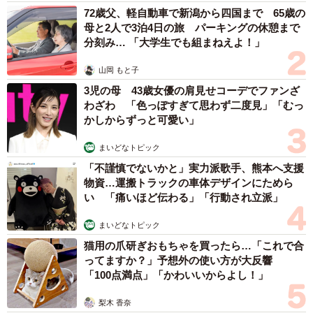
72歳父、軽自動車で新潟から四国まで 65歳の
「PORTRAIT」は約4000円（25£）、濱田金吾の「ハート
母と2人で3泊4日の旅 パーキングの休憩まで
カクテル」は少し高くて7360円ほど（46£）だった。※い
分刻み… 「大学生でも組まねえよ！」
ずれも2022年7月現在。
山岡 もと子
3児の母 43歳女優の肩見せコーデでファンざ
わざわ 「色っぽすぎて思わず二度見」「むっ
かしからずっと可愛い」
まいどなトピック
「不謹慎でないかと」実力派歌手、熊本へ支援
物資…運搬トラックの車体デザインにためら
い 「痛いほど伝わる」「行動され立派」
まいどなトピック
猫用の爪研ぎおもちゃを買ったら…「これで合
ってますか？」予想外の使い方が大反響
「100点満点」「かわいいからよし！」
5/5
梨木 香奈