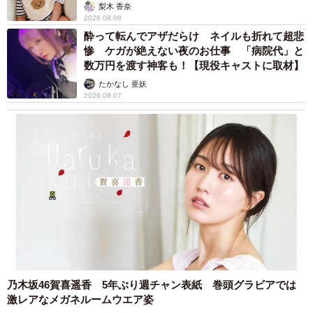
梨木 香奈
パ全体で人気がありますね。ソウルやディスコ、ジャズの
2026.08.08
流れでシティ・ポップをかけるDJもいます」（Tさん）
酔って転んでアザだらけ ネイルも折れて超悲
惨 ケガが絶えない夜のお仕事 「病院代」と
数万円を渡す神客も！【現役キャストに取材】
実はこのVDS LONDONの母体は、2018年に東京で設立さ
たかなし 亜妖
れた、中古レコードを専門に扱う「VDS」で、店長やTさん
2026.08.07
がいるVDS LONDONが初の実店舗なのだという。
Tさんは「ロンドンって日本人のコミュニティが少なくて、
こちらの人が日本に興味を持っても入口があまりないんで
すよ。ここが日本の文化を伝えるひとつのきっかけになれ
ばと思っています」と話していた。
最後に、「お気に入りのシティ・ポップのレコードを持っ
ているところを写真に撮らせてほしい」と店長に頼むと、
「なんて難しいリクエストをするんだ…」と苦笑しなが
乃木坂46賀喜遥香 5年ぶり週チャン表紙 巻頭グラビアでは
ら、佐藤博の「SUPER MARKET」（1976年）をチョイ
激レアなメガネルームウエア姿