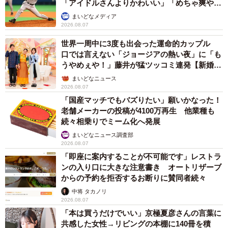
「アイドルさんよりかわいい」「めちゃ爽や
か」
まいどなメディア
2026.08.07
世界一周中に3度も出会った運命的カップル
口では言えない「ジョージアの熱い夜」に「も
うやめぇや！」藤井が猛ツッコミ連発【新婚さ
ん】
まいどなニュース
2026.08.07
「国産マッチでもバズりたい」願いかなった！
老舗メーカーの投稿が4100万再生 他業種も
続々相乗りでミーム化へ発展
まいどなニュース調査部
2026.08.07
「即座に案内することが不可能です」レストラ
ンの入り口に大きな注意書き オートリザーブ
からの予約を拒否するお断りに賛同者続々
中将 タカノリ
2026.08.07
「本は買うだけでいい」京極夏彦さんの言葉に
共感した女性→リビングの本棚に140冊を積