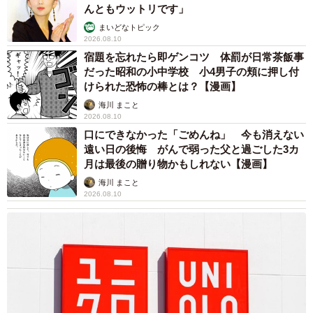
んともウットリです」
まいどなトピック
2026.08.10
宿題を忘れたら即ゲンコツ 体罰が日常茶飯事
だった昭和の小中学校 小4男子の頬に押し付
けられた恐怖の棒とは？【漫画】
海川 まこと
2026.08.10
口にできなかった「ごめんね」 今も消えない
遠い日の後悔 がんで弱った父と過ごした3カ
月は最後の贈り物かもしれない【漫画】
海川 まこと
2026.08.10