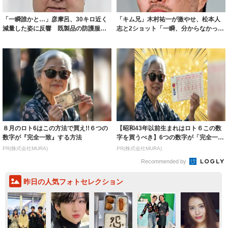
「一瞬誰かと…」彦摩呂、30キロ近く
「キム兄」木村祐一が激やせ、松本人
減量した姿に反響 既製品の防護服が
志と2ショット「一瞬、分からなかった
着られると...
わ」「テキ...
８月のロト6はこの方法で買え!!６つの
【昭和43年以前生まれはロト６この数
数字が『完全一致』する方法
字を買うべき】6つの数字が「完全一
致」する方...
PR(株式会社MURA)
PR(株式会社MURA)
Recommended by
昨日の人気フォトセレクション