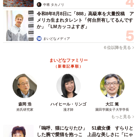
中将 タカノリ
令和8年8月8日に「888」高級車を大量投稿 ア
メリカ生まれタレント「何台所有してるんです
か」「LMカッコよすぎ」
まいどなメディア
６位以降を見る
まいどなファミリー
（新着記事順）
森岡 浩
ハイヒール・リンゴ
大江 篤
姓氏研究家
漫才師
園田学園女子大学学長
もっと見る
「嗚呼、猫になりたひ」 51歳女優 すらりと
した腕で愛猫を抱っこ 上品な美しさに「にゃ