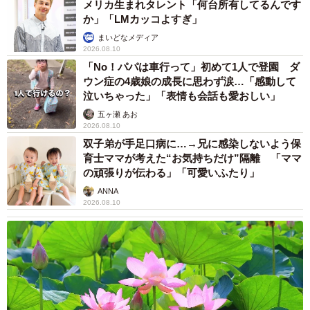
メリカ生まれタレント「何台所有してるんです
か」「LMカッコよすぎ」
まいどなメディア
2026.08.10
「No！パパは車行って」初めて1人で登園 ダ
ウン症の4歳娘の成長に思わず涙…「感動して
泣いちゃった」「表情も会話も愛おしい」
五ヶ瀬 あお
2026.08.10
双子弟が手足口病に…→兄に感染しないよう保
育士ママが考えた“お気持ちだけ”隔離 「ママ
の頑張りが伝わる」「可愛いふたり」
ANNA
2026.08.10