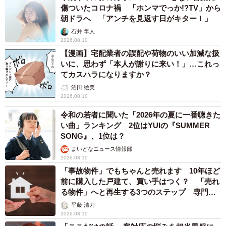
傷ついたコロナ禍 「ホンマでっか!?TV」から
朝ドラへ 「アンチを見返す日がキター！」
石井 隼人
2026.08.10
【漫画】宅配業者の誤配や荷物のいい加減な扱
いに、思わず「本人が謝りに来い！」…これっ
てカスハラになりますか？
沼田 絵美
2026.08.10
令和の若者に聞いた「2026年の夏に一番聴きた
い曲」ランキング 2位はYUIの『SUMMER
SONG』、1位は？
まいどなニュース情報部
2026.08.10
「事故物件」でもちゃんと売れます 10年ほど
前に購入した戸建て、買い手はつく？ 「売れ
る物件」へと再生する3つのステップ 専門家
が解説
平藤 清刀
2026.08.10