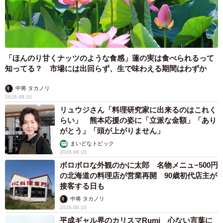
「ほんのり甘くナッツのような食感」蓮の実は食べられるって
知ってる？ 市場には出回らず、生で味わえる期間はわずか
中将 タカノリ
2026.08.10
リュウジさん「料理研究家に出来るのはこれく
らい」 熊本応援の姿に「立派な金額」「あり
がとう」「頭が上がりません」
まいどなトピック
2026.08.10
ボロボロな外観のかに太郎 名物メニュ−500円
の北海道の料理店が営業再開 90歳初代店主が
接客する日も
中将 タカノリ
2026.08.10
平成ギャル界のカリスマRumi 心ない言葉に