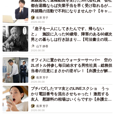
業績悪化で退職勧奨を受けた30代会社員 会社
都合退職ならば失業手当を早く受け取れるが…
再就職の活動で不利になりませんか？【キャリ
アカウンセラーが解説】
長澤 芳子
2026.08.09
「息子を一人にしてきたんです、帰らない
と」 施設に入った90歳母、障害のある60歳次
男との暮らしは行き詰まり…【司法書士の現場
から】
山下 静香
2026.08.08
オフィスに置かれたウォーターサーバー 空の
2Lボトル持参し毎日給水する男性社員→総務担
当者の注意にまさかの逆ギレ！【弁護士が解
説】
長澤 芳子
2026.08.08
プチバズしたママ友とのLINEスクショ うっ
かり電話番号を流出させちゃった！ 激怒する
友人 慰謝料の相場はいくらですか【弁護士が
解説】
長澤 芳子
2026.08.08