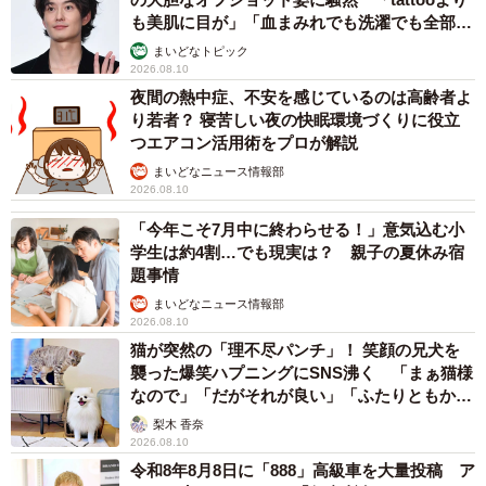
も美肌に目が」「血まみれでも洗濯でも全部か
っこいい」
まいどなトピック
2026.08.10
夜間の熱中症、不安を感じているのは高齢者よ
り若者？ 寝苦しい夜の快眠環境づくりに役立
つエアコン活用術をプロが解説
まいどなニュース情報部
2026.08.10
「今年こそ7月中に終わらせる！」意気込む小
学生は約4割…でも現実は？ 親子の夏休み宿
題事情
まいどなニュース情報部
2026.08.10
猫が突然の「理不尽パンチ」！ 笑顔の兄犬を
襲った爆笑ハプニングにSNS沸く 「まぁ猫様
なので」「だがそれが良い」「ふたりともかわ
いいね」
梨木 香奈
2026.08.10
令和8年8月8日に「888」高級車を大量投稿 ア