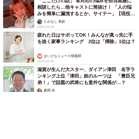
「ここだけの話」 客対応の悩みを担当黒服に
相談したら…他キャストに筒抜け！ 「人の悩
みを簡単に漏洩するとか、サイテー」【現役キ
ャストに取材】
たかなし 亜妖
2026.08.09
疲れた日はサボってOK！みんなが真っ先に手
を抜く家事ランキング 2位は「掃除」1位は？
まいどなニュース情報部
2026.08.09
滋賀が生んだ大スター、ダイアン津田 名字ラ
ンキング上位「津田」姓のルーツは 「豊臣兄
弟！」で話題の武将にも意外な関係が…？
森岡 浩
2026.08.09