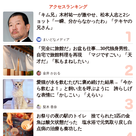
アクセスランキング
「キム兄」木村祐一が激やせ、松本人志と2シ
ョット「一瞬、分からなかったわ」「テキヤの
兄さん」
まいどなメディア
「完全に旅館だ」お盆も仕事…30代独身男性、
自宅で旅館料理を再現 「マジですごい」「天
才だ」「私もまねしたい」
金井 かおる
愛猫が水を飲むたびに褒め続けた結果→「今か
ら飲むよ！」と飼い主を呼ぶように 誇らしげ
な表情に「かしこい」「えらい」
梨木 香奈
お祭りの夜の駅のトイレ 捨てられた1匹の金
魚は酸欠状態だった 塩水浴で元気取り戻し白
点病の治療も奏功した