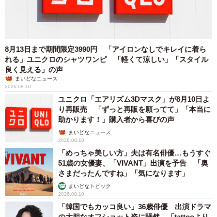
8月13日まで期間限定3990円 「アイロンなしでキレイに着ら
れる」ユニクロのシャツワンピ 「軽くて涼しい」「スタイル
良く見える」の声
まいどなニュース
2026.08.10
ユニクロ「エアリズム3Dマスク」が8月10日よ
り再販売 「ずっと再販を願ってて」「本当に
助かります！」購入者から喜びの声
まいどなニュース
2026.08.10
「めっちゃ美しい方」夫は有名俳優…もうすぐ
51歳の女優妻、「VIVANT」出演を予告 「奥
さまだったんですね」「気になります」
まいどなトピック
2026.08.10
「韓国でもカッコ良い」36歳俳優 出演ドラマ
の大胆なオフショット姿に騒然 「tattooより