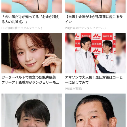
「占い師だけが知ってる〝お金が増え
【当選】金運が上がる直前に起こるサ
る人の共通点〟」
イン
PR(合同会社デジタルファーム )
PR(合同会社デジタルファーム )
ガーターベルトで際立つ妖艶脚線美
アマゾンで大人気！血圧対策はコーヒ
フリーアナ森香澄がランジェリーモデ
ーに足してみて
ルに ｢PE...
PR(森永乳業)