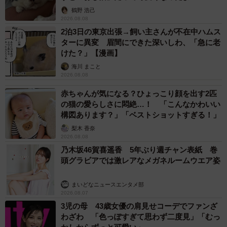
鶴野 浩己
2026.08.08
2泊3日の東京出張→飼い主さんが不在中ハムス
ターに異変 眉間にできた深いしわ、「急に老
けた？」【漫画】
海川 まこと
2026.08.08
赤ちゃんが気になる？ひょっこり顔を出す2匹
の猫の愛らしさに悶絶…！ 「こんなかわいい
構図あります？」「ベストショットすぎる！」
梨木 香奈
2026.08.08
乃木坂46賀喜遥香 5年ぶり週チャン表紙 巻
頭グラビアでは激レアなメガネルームウエア姿
まいどなニュースエンタメ部
2026.08.07
3児の母 43歳女優の肩見せコーデでファンざ
わざわ 「色っぽすぎて思わず二度見」「むっ