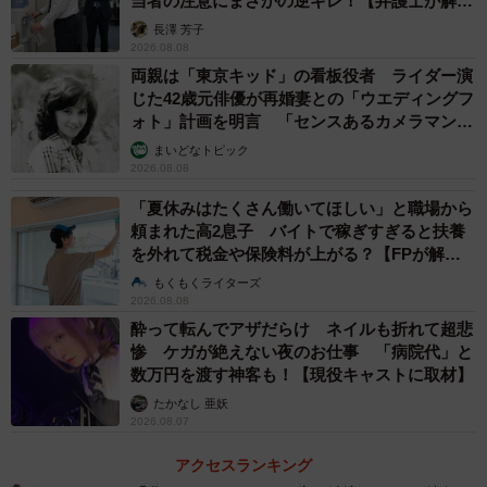
当者の注意にまさかの逆ギレ！【弁護士が解
説】
長澤 芳子
2026.08.08
両親は「東京キッド」の看板役者 ライダー演
じた42歳元俳優が再婚妻との「ウエディングフ
ォト」計画を明言 「センスあるカメラマン求
む」
まいどなトピック
2026.08.08
「夏休みはたくさん働いてほしい」と職場から
頼まれた高2息子 バイトで稼ぎすぎると扶養
を外れて税金や保険料が上がる？【FPが解
説】
もくもくライターズ
2026.08.08
酔って転んでアザだらけ ネイルも折れて超悲
惨 ケガが絶えない夜のお仕事 「病院代」と
数万円を渡す神客も！【現役キャストに取材】
たかなし 亜妖
2026.08.07
アクセスランキング