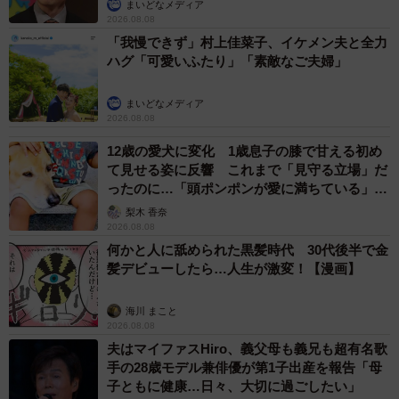
まいどなメディア
2026.08.08
「我慢できず」村上佳菜子、イケメン夫と全力
ハグ「可愛いふたり」「素敵なご夫婦」
まいどなメディア
2026.08.08
12歳の愛犬に変化 1歳息子の膝で甘える初め
て見せる姿に反響 これまで「見守る立場」だ
ったのに…「頭ポンポンが愛に満ちている」
「尊…」
梨木 香奈
2026.08.08
何かと人に舐められた黒髪時代 30代後半で金
髪デビューしたら…人生が激変！【漫画】
海川 まこと
2026.08.08
夫はマイファスHiro、義父母も義兄も超有名歌
手の28歳モデル兼俳優が第1子出産を報告「母
子ともに健康…日々、大切に過ごしたい」