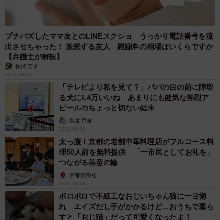
プチバズしたママ友とのLINEスクショ うっかり電話番号を流
出させちゃった！ 激怒する友人 慰謝料の相場はいくらですか
【弁護士が解説】
長澤 芳子
2026.08.08
「テレビより私を見て？」パパの目の前に陣取
る犬に1.4万いいね あまりにも健気な熱烈ア
ピールのちょっと切ない結末
梨木 香奈
2026.08.08
太っ腹！京都の老舗中華料理店がフルコース料
理50人前を無料提供 「一市民としてお礼を」
つながる善意の輪
京都新聞社
2026.08.08
ボロボロで不細工なおじいちゃん猫に一目惚
れ エイズだし手がかかるけど…おうちで暮ら
すと「おじ猫」だって可愛くなったよ！