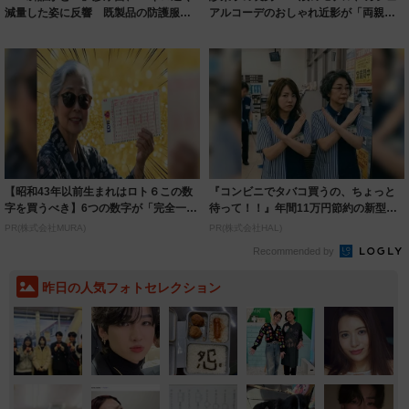
減量した姿に反響 既製品の防護服が
アルコーデのおしゃれ近影が「両親の
着られると...
いいとこ取...
【昭和43年以前生まれはロト６この数
『コンビニでタバコ買うの、ちょっと
字を買うべき】6つの数字が「完全一
待って！！』年間11万円節約の新型タ
致」する方...
バコ
PR(株式会社MURA)
PR(株式会社HAL)
Recommended by
昨日の人気フォトセレクション