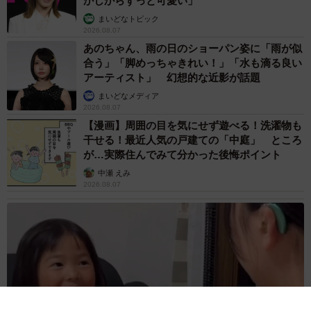
かしからずっと可愛い」
まいどなトピック
2026.08.07
あのちゃん、雨の日のショーパン姿に「雨が似
合う」「脚めっちゃきれい！」「水も滴る良い
アーティスト」 幻想的な近影が話題
まいどなメディア
2026.08.07
【漫画】周囲の目を気にせず遊べる！洗濯物も
干せる！最近人気の戸建ての「中庭」 ところ
が…実際住んでみて分かった後悔ポイント
中瀬 えみ
2026.08.07