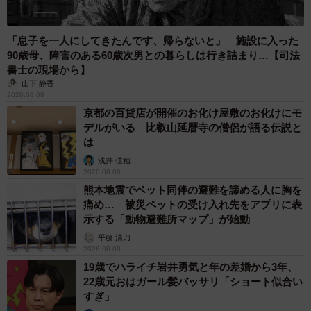
「息子を一人にしてきたんです、帰らないと」 施設に入った
90歳母、障害のある60歳次男との暮らしは行き詰まり…【司法
書士の現場から】
山下 静香
2026.08.08
京都の百貨店が開催のお化け屋敷のお化けにモ
デルがいる 比叡山延暦寺の僧侶が語る伝説と
は
浅井 佳穂
2026.08.08
熊本地震でペット同伴の避難を諦める人に胸を
痛め… 被災ペットの受け入れ先をアプリに表
示する「動物避難所マップ」が始動
平藤 清刀
2026.08.08
19歳でハライチ岩井勇気と年の差婚から3年、
22歳元おはガール髪バッサリ「ショート似合い
すぎ」