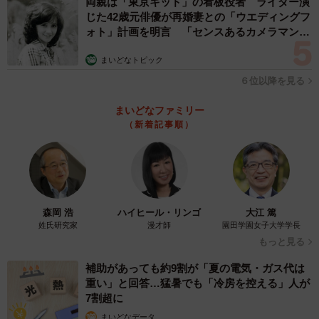
両親は「東京キッド」の看板役者 ライダー演
じた42歳元俳優が再婚妻との「ウエディングフ
ォト」計画を明言 「センスあるカメラマン求
む」
まいどなトピック
６位以降を見る
まいどなファミリー
（新着記事順）
森岡 浩
ハイヒール・リンゴ
大江 篤
姓氏研究家
漫才師
園田学園女子大学学長
もっと見る
補助があっても約9割が「夏の電気・ガス代は
重い」と回答…猛暑でも「冷房を控える」人が
7割超に
まいどなデータ