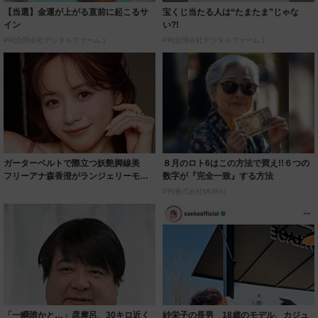
【当選】金運が上がる直前に起こるサ
宝くじ当たる人は“たまたま”じゃな
イン
い?!
PR(合同会社デジタルファーム )
PR(合同会社デジタルファーム )
ガーターベルトで際立つ妖艶脚線美
８月のロト6はこの方法で買え!!６つの
フリーアナ森香澄がランジェリーモデ
数字が『完全一致』する方法
ルに ｢PE...
PR(株式会社MURA)
「一瞬誰かと…」彦摩呂、30キロ近く
紗栄子の長男 18歳のモデル、カジュ