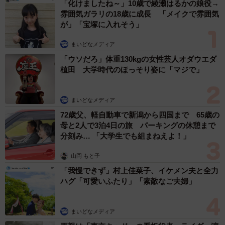
「化けましたね～」10歳で綾瀬はるかの娘役→
雰囲気ガラリの18歳に成長 「メイクで雰囲気
が」「宝塚に入れそう」
まいどなメディア
「ウソだろ」体重130kgの女性芸人オダウエダ
植田 大学時代のほっそり姿に「マジで」
まいどなメディア
72歳父、軽自動車で新潟から四国まで 65歳の
母と2人で3泊4日の旅 パーキングの休憩まで
分刻み… 「大学生でも組まねえよ！」
山岡 もと子
「我慢できず」村上佳菜子、イケメン夫と全力
ハグ「可愛いふたり」「素敵なご夫婦」
まいどなメディア