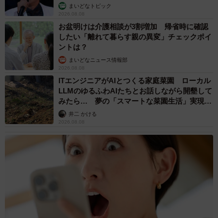
まいどなトピック
2026.08.08
お盆明けは介護相談が3割増加 帰省時に確認
したい「離れて暮らす親の異変」チェックポイ
ントは？
まいどなニュース情報部
2026.08.08
ITエンジニアがAIとつくる家庭菜園 ローカル
LLMのゆるふわAIたちとお話しながら開墾して
みたら… 夢の「スマートな菜園生活」実現な
るか
井二 かける
2026.08.08