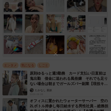
エンタメ
気になる
しごと
原則ゆるっと週3勤務 カード支払い日直前は
鬼出勤 借金に追われる風俗嬢 それでも足り
ない場合は朝までガールズバー副業【現役キャ
ストに取材】
たかなし 亜妖
2026.08.08
オフィスに置かれたウォーターサーバー 空の
2Lボトル持参し毎日給水する男性社員→総務担