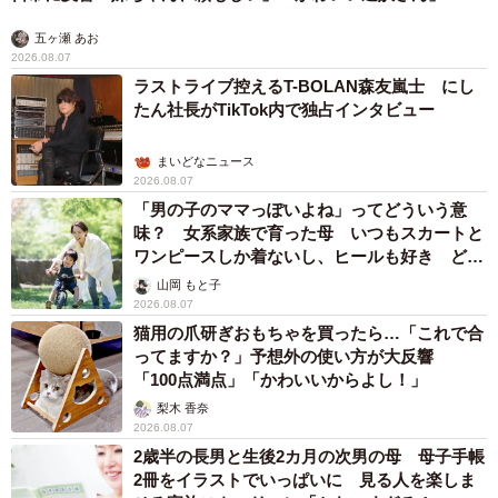
五ヶ瀬 あお
2026.08.07
ラストライブ控えるT-BOLAN森友嵐士 にし
たん社長がTikTok内で独占インタビュー
まいどなニュース
2026.08.07
「男の子のママっぽいよね」ってどういう意
味？ 女系家族で育った母 いつもスカートと
ワンピースしか着ないし、ヒールも好き どの
へんが…
山岡 もと子
2026.08.07
猫用の爪研ぎおもちゃを買ったら…「これで合
ってますか？」予想外の使い方が大反響
「100点満点」「かわいいからよし！」
梨木 香奈
2026.08.07
2歳半の長男と生後2カ月の次男の母 母子手帳
2冊をイラストでいっぱいに 見る人を楽しま