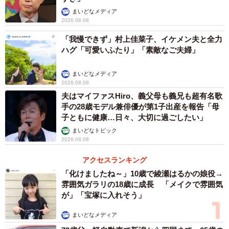
まいどなメディア
2026.08.08
「我慢できず」村上佳菜子、イケメン夫と全力
ハグ「可愛いふたり」「素敵なご夫婦」
まいどなメディア
3/5
2026.08.08
夫はマイファスHiro、義父母も義兄も超有名歌
福原遥
手の28歳モデル兼俳優が第1子出産を報告「母
子ともに健康…日々、大切に過ごしたい」
そんな麦田歩に先輩風を吹かせる舟木俊に扮したのが、中
まいどなトピック
2026.08.08
村海人（Travis Japan/ジャニーズJr.）だ。「ちょっと嫌な
感じのキャラクターだね」と反町は笑いつつ「彼の年齢で
アクセスランキング
後輩に対して高圧的な態度をとるような役柄はやりづらか
「化けましたね～」10歳で綾瀬はるかの娘役→
雰囲気ガラリの18歳に成長 「メイクで雰囲気
ったろうと思うけれど、一生懸命やりながら現場を楽しく
が」「宝塚に入れそう」
過ごしているように見えました」と若手の熱演に目を細め
る。
まいどなメディア