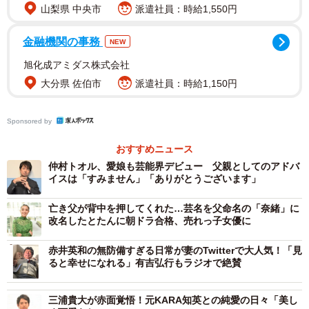
『WOWOWオリジナルドラマ 今どきの若いモンは』
山梨県 中央市
派遣社員：時給1,550円
“究極の上司”を演じるにあたり反町は「目線を若者たちの位
金融機関の事務
NEW
置に下げること」を意識したという。「若い共演者の皆さ
旭化成アミダス株式会社
んと同じ目線と同じ立場に立ってセリフを言わないと、究
大分県 佐伯市
派遣社員：時給1,150円
極の上司である石沢課長という存在が成り立たない。念頭
にあったのは“みんなのため”。その気持ちは若手を思う石沢
Sponsored by
課長のマインドともリンクしています」と全員横並びの構
おすすめニュース
えで撮影に臨んだ。
仲村トオル、愛娘も芸能界デビュー 父親としてのアドバ
イスは「すみません」「ありがとうございます」
石沢課長の部下となり、影響を受ける麦田歩を演じたのは
亡き父が背中を押してくれた…芸名を父命名の「奈緒」に
福原遥。「福原さんはストライクな芝居をする方。物語と
改名したとたんに朝ドラ合格、売れっ子女優に
しては、石沢課長の芝居のふり幅が大きくなればなるほど
ギャップが生れて面白くなるけれど、振り切れ過ぎてもい
赤井英和の無防備すぎる日常が妻のTwitterで大人気！「見
ると幸せになれる」有吉弘行もラジオで絶賛
けない。そんな時に彼女はドストライクな芝居をしてくれ
て、こちらをフラットに戻してくれる。助けられることも
三浦貴大が赤面覚悟！元KARA知英との純愛の日々「美し
多かったです」と全幅の信頼を寄せる。