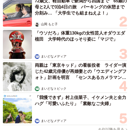
72歳父、軽自動車で新潟から四国まで 65歳の
母と2人で3泊4日の旅 パーキングの休憩まで
分刻み… 「大学生でも組まねえよ！」
山岡 もと子
「ウソだろ」体重130kgの女性芸人オダウエダ
植田 大学時代のほっそり姿に「マジで」
まいどなメディア
両親は「東京キッド」の看板役者 ライダー演
じた42歳元俳優が再婚妻との「ウエディングフ
ォト」計画を明言 「センスあるカメラマン求
む」
まいどなトピック
「我慢できず」村上佳菜子、イケメン夫と全力
ハグ「可愛いふたり」「素敵なご夫婦」
まいどなメディア
６位以降を見る