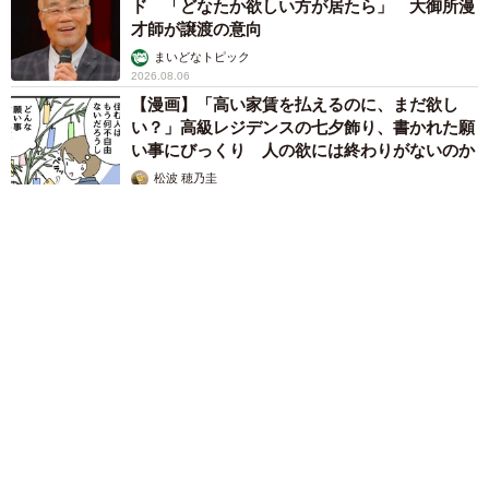
ド 「どなたか欲しい方が居たら」 大御所漫
才師が譲渡の意向
まいどなトピック
2026.08.06
【漫画】「高い家賃を払えるのに、まだ欲し
い？」高級レジデンスの七夕飾り、書かれた願
い事にびっくり 人の欲には終わりがないのか
松波 穂乃圭
2026.08.06