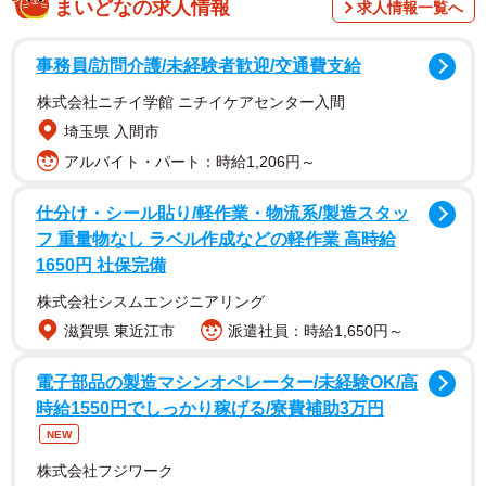
まいどなの求人情報
求人情報一覧へ
意識したのは“みんなのために”
事務員/訪問介護/未経験者歓迎/交通費支給
仕事に対して愚痴をこぼす若手社員たちに「ったく、今ど
きの若いモンは」と鋭い視線を向ける石沢課長（反町）。
株式会社ニチイ学館 ニチイケアセンター入間
しかしその先には予想外の言葉が待ち受けていた…。
埼玉県 入間市
アルバイト・パート：時給1,206円～
仕分け・シール貼り/軽作業・物流系/製造スタッ
フ 重量物なし ラベル作成などの軽作業 高時給
1650円 社保完備
株式会社シスムエンジニアリング
滋賀県 東近江市
派遣社員：時給1,650円～
電子部品の製造マシンオペレーター/未経験OK/高
時給1550円でしっかり稼げる/寮費補助3万円
NEW
2/5
株式会社フジワーク