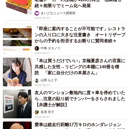
続々相乗りでミーム化へ発展
まいどなニュース調査部
2026.08.07
「即座に案内することが不可能です」レストラ
ンの入り口に大きな注意書き オートリザーブ
からの予約を拒否するお断りに賛同者続々
中将 タカノリ
2026.08.07
「本は買うだけでいい」京極夏彦さんの言葉に
共感した女性→リビングの本棚に140冊を積
読 「家に自分だけの本屋さん」
山岡 もと子
2026.08.07
友人のマンション敷地内に度々車を停めていた
ら…注意の貼り紙でナンバーをさらされました
【弁護士が解説】
長澤 芳子
2026.08.07
愛車は総走行距離17万キロのホンダレジェン