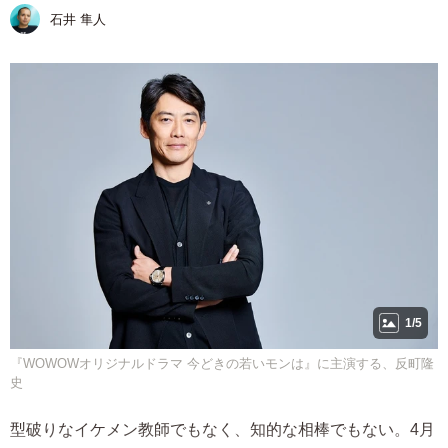
石井 隼人
1/5
『WOWOWオリジナルドラマ 今どきの若いモンは』に主演する、反町隆
史
型破りなイケメン教師でもなく、知的な相棒でもない。4月