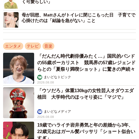
く可愛らしい」
母が回想、Mattさんがトイレに閉じこもった日 子育てで
心掛けたのは「結論を急がない」こと
エンタメ
テレビ
音楽
「だんだん時代劇俳優みたく…」国民的バンド
の55歳ボーカリスト 競馬界の57歳レジェンド
らとの「夏祭り満喫ショット」に驚きの声続々
まいどなトピック
2026.08.08
「ウソだろ」体重130kgの女性芸人オダウエダ
植田 大学時代のほっそり姿に「マジで」
まいどなメディア
2026.08.08
19歳でハライチ岩井勇気と年の差婚から3年、
22歳元おはガール髪バッサリ「ショート似合い
すぎ」