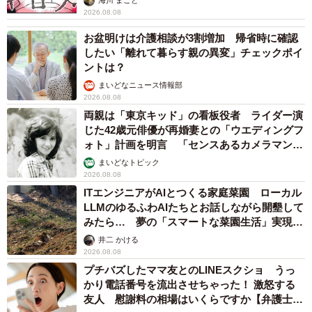
海川 まこと
ったら嬉しい」と放送後の反響に期待している。
2026.08.08
お盆明けは介護相談が3割増加 帰省時に確認
『POISON』がママたちの神ソングに
したい「離れて暮らす親の異変」チェックポイ
ントは？
反町が“若いモン”だったころの代表作といえば、主演ドラマ
まいどなニュース情報部
『GTO』（1998）。その主題歌として歌った『POISON ～
2026.08.08
言いたい事も言えないこんな世の中は～』もスマッシュヒ
両親は「東京キッド」の看板役者 ライダー演
ットを記録。誕生から24年経った現在では、メッセージ性
じた42歳元俳優が再婚妻との「ウエディングフ
ォト」計画を明言 「センスあるカメラマン求
の強い歌詞とは裏腹に“赤ちゃんが泣き止む曲”として育児マ
む」
まいどなトピック
マたちの神ソングになっている。その噂を所属事務所が検
2026.08.08
証した動画では、海外の子供にも『POISON』効果が通用
ITエンジニアがAIとつくる家庭菜園 ローカル
することが証明されたりして、昨年アップされて以降121万
LLMのゆるふわAIたちとお話しながら開墾して
みたら… 夢の「スマートな菜園生活」実現な
回再生を記録している。
るか
井二 かける
2026.08.08
専門家曰く、『POISON』のイントロのギターリフと反町
プチバズしたママ友とのLINEスクショ うっ
の低音ボイスに赤ちゃんを落ち着かせる効果があるのだと
かり電話番号を流出させちゃった！ 激怒する
友人 慰謝料の相場はいくらですか【弁護士が
いう。自身の楽曲がタケモトピアノのCM曲と双璧をな