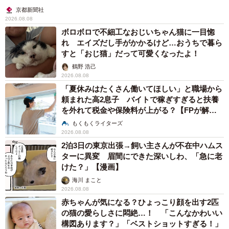
反町が歌うセルフカバー版を。しかし当の御本人は「歌っ
京都新聞社
てほしい、と頼まれたことはありますけど…さすがに勘弁
2026.08.08
ボロボロで不細工なおじいちゃん猫に一目惚
してほしいかなあ？」と照れながら否定。ただ平成から令
れ エイズだし手がかかるけど…おうちで暮ら
和にかけて時代を経て楽曲が愛されていることについては
すと「おじ猫」だって可愛くなったよ！
「24歳当時に作った曲が今になって別の形で取り上げられ
鶴野 浩己
て。ありがたく思っています」と感謝している。
2026.08.08
「夏休みはたくさん働いてほしい」と職場から
頼まれた高2息子 バイトで稼ぎすぎると扶養
を外れて税金や保険料が上がる？【FPが解
説】
もくもくライターズ
2026.08.08
2泊3日の東京出張→飼い主さんが不在中ハムス
ターに異変 眉間にできた深いしわ、「急に老
けた？」【漫画】
海川 まこと
2026.08.08
赤ちゃんが気になる？ひょっこり顔を出す2匹
の猫の愛らしさに悶絶…！ 「こんなかわいい
構図あります？」「ベストショットすぎる！」