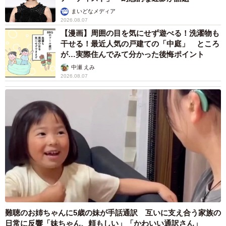
まいどなメディア
2026.08.07
【漫画】周囲の目を気にせず遊べる！洗濯物も
干せる！最近人気の戸建ての「中庭」 ところ
が…実際住んでみて分かった後悔ポイント
中瀬 えみ
2026.08.07
難聴のお姉ちゃんに5歳の妹が手話通訳 互いに支え合う家族の
日常に反響「妹ちゃん、頼もしい」「かわいい通訳さん」