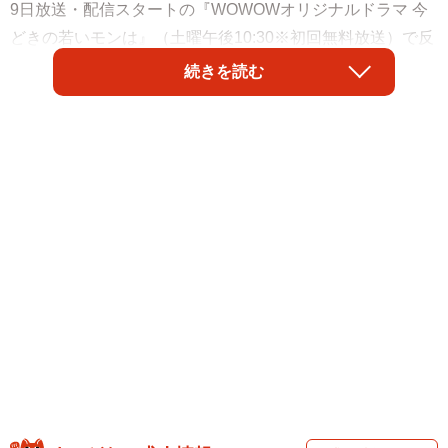
9日放送・配信スタートの『WOWOWオリジナルドラマ 今
どきの若いモンは』（土曜午後10:30※初回無料放送）で反
町隆史（48）が演じるのは、“究極の上司”。コワモテな見た
続きを読む
目とは裏腹に、予想外の一言で若手社員の心を救ってい
く。ネット上で1億回読まれたというWebコミック発の人気
漫画を連続ドラマ化した。