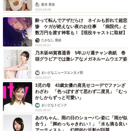
梨木 香奈
2026.08.08
酔って転んでアザだらけ ネイルも折れて超悲
惨 ケガが絶えない夜のお仕事 「病院代」と
数万円を渡す神客も！【現役キャストに取材】
たかなし 亜妖
2026.08.07
乃木坂46賀喜遥香 5年ぶり週チャン表紙 巻
頭グラビアでは激レアなメガネルームウエア姿
まいどなニュースエンタメ部
2026.08.07
3児の母 43歳女優の肩見せコーデでファンざ
わざわ 「色っぽすぎて思わず二度見」「むっ
かしからずっと可愛い」
まいどなトピック
2026.08.07
あのちゃん、雨の日のショーパン姿に「雨が似
合う」「脚めっちゃきれい！」「水も滴る良い
アーティスト」 幻想的な近影が話題