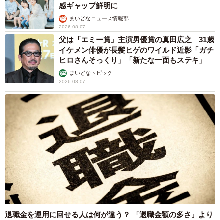
感ギャップ鮮明に
まいどなニュース情報部
2026.08.07
父は「エミー賞」主演男優賞の真田広之 31歳
イケメン俳優が長髪ヒゲのワイルド近影「ガチ
ヒロさんそっくり」「新たな一面もステキ」
まいどなトピック
2026.08.07
退職金を運用に回せる人は何が違う？ 「退職金額の多さ」より