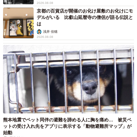
しての責任を口にする。
2026.08.08
京都の百貨店が開催のお化け屋敷のお化けにモ
デルがいる 比叡山延暦寺の僧侶が語る伝説と
は
浅井 佳穂
2026.08.08
熊本地震でペット同伴の避難を諦める人に胸を痛め… 被災ペ
ットの受け入れ先をアプリに表示する「動物避難所マップ」が
始動