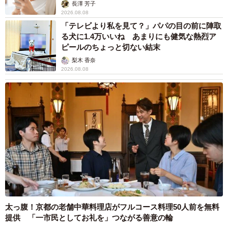
解説】
す“赤ちゃんが泣き止む曲”になっていることに反町は「今か
長澤 芳子
2026.08.08
ら24年も前に作った曲が今こうして親御さんたちの助けに
「テレビより私を見て？」パパの目の前に陣取
なっているということは単純に嬉しい」と喜ぶも「ドラマ
る犬に1.4万いいね あまりにも健気な熱烈ア
ピールのちょっと切ない結末
の主題歌として作った楽曲なので、それがまさか“赤ちゃん
梨木 香奈
が泣き止む曲”になるとは…意外です」と驚いてもいる。
2026.08.08
パパとして夜泣きドライブ経験も
同時に悔しさもある。その悔しさとは、二児のパパとして
のものだ。「自分の娘たちが小さい頃にこの効果を知って
いればよかったと思います。どうして20数年後になってわ
かるんだっ!?と…まずそこが悔しい。というのも長女が夜
泣きをする子だったので、僕が夜中の2時くらいに娘を車に
乗せて夜泣きドライブをしていた時期があるからです」と
世のパパ同様に子育てに奮闘していた素顔を明かす。
太っ腹！京都の老舗中華料理店がフルコース料理50人前を無料
提供 「一市民としてお礼を」つながる善意の輪
ならばなおのこと聴いてみたい、幸せな家庭を築いた今の