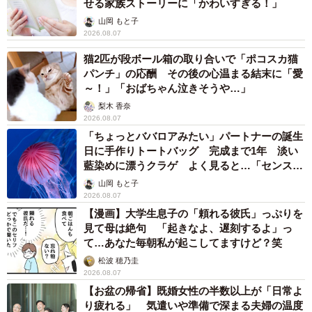
せる家族ストーリーに「かわいすぎる！」
山岡 もと子
2026.08.07
猫2匹が段ボール箱の取り合いで「ポコスカ猫
パンチ」の応酬 その後の心温まる結末に「愛
～！」「おばちゃん泣きそうや…」
梨木 香奈
2026.08.07
「ちょっとババロアみたい」パートナーの誕生
日に手作りトートバッグ 完成まで1年 淡い
藍染めに漂うクラゲ よく見ると…「センスす
ごい」
山岡 もと子
2026.08.07
【漫画】大学生息子の「頼れる彼氏」っぷりを
見て母は絶句 「起きなよ、遅刻するよ」っ
て…あなた毎朝私が起こしてますけど？笑
松波 穂乃圭
2026.08.07
【お盆の帰省】既婚女性の半数以上が「日常よ
り疲れる」 気遣いや準備で深まる夫婦の温度