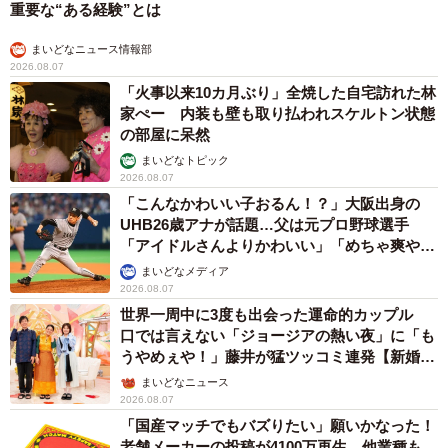
重要な“ある経験”とは
まいどなニュース情報部
2026.08.07
「火事以来10カ月ぶり」全焼した自宅訪れた林
家ぺー 内装も壁も取り払われスケルトン状態
の部屋に呆然
まいどなトピック
2026.08.07
「こんなかわいい子おるん！？」大阪出身の
UHB26歳アナが話題…父は元プロ野球選手
「アイドルさんよりかわいい」「めちゃ爽や
か」
まいどなメディア
2026.08.07
世界一周中に3度も出会った運命的カップル
口では言えない「ジョージアの熱い夜」に「も
うやめぇや！」藤井が猛ツッコミ連発【新婚さ
ん】
まいどなニュース
2026.08.07
「国産マッチでもバズりたい」願いかなった！
老舗メーカーの投稿が4100万再生 他業種も