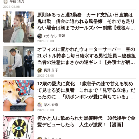
平藤 清刀
2026.08.08
原則ゆるっと週3勤務 カード支払い日直前は
鬼出勤 借金に追われる風俗嬢 それでも足り
ない場合は朝までガールズバー副業【現役キャ
ストに取材】
たかなし 亜妖
2026.08.08
オフィスに置かれたウォーターサーバー 空の
5/5
2Lボトル持参し毎日給水する男性社員→総務担
当者の注意にまさかの逆ギレ！【弁護士が解
『WOWOWオリジナルドラマ 今どきの若いモンは』
説】
長澤 芳子
2026.08.08
原作漫画はもちろんのこと、プロットや脚本を熟読して撮
12歳の愛犬に変化 1歳息子の膝で甘える初め
影に臨み、作り上げた自信作。「ネットやSNSでは交わる
て見せる姿に反響 これまで「見守る立場」だ
ったのに…「頭ポンポンが愛に満ちている」
ことのない世代が面と向かって交わっていくアナログな物
「尊…」
梨木 香奈
語で、原作に対しても忠実です。短いエピソードを繋ぐ形
2026.08.08
の作り方なので間延びするところもないし、内容も凝縮。
何かと人に舐められた黒髪時代 30代後半で金
髪デビューしたら…人生が激変！【漫画】
素晴らしいセリフも沢山出てきます。視聴者の皆さんがふ
とドラマを見た時に“課長、いいなあ…”と癒される瞬間があ