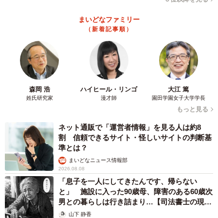
まいどなファミリー
（新着記事順）
4/5
中村海人（Travis Japan/ジャニーズJr.）
森岡 浩
ハイヒール・リンゴ
大江 篤
姓氏研究家
漫才師
園田学園女子大学学長
座長として“みんな平等にやりやすく”
もっと見る
若手たちの奮闘を座長として俯瞰しながら見守る姿は、“究
ネット通販で「運営者情報」を見る人は約8
割 信頼できるサイト・怪しいサイトの判断基
極の上司”石沢課長そのもの。世代の違う後輩たちとは何気
準とは？
ない雑談を重ねて距離を近づけていったという。「意識し
まいどなニュース情報部
たのは“みんな平等にやりやすく”。現場の雰囲気を左右する
2026.08.08
のは主演次第です。僕自身、主演以外の経験も沢山ありま
「息子を一人にしてきたんです、帰らない
と」 施設に入った90歳母、障害のある60歳次
すから、その時に感じた“この現場に早く行きたい！”という
男との暮らしは行き詰まり…【司法書士の現場
気持ちを共演者の皆さんにも感じてほしかった」と主演と
から】
山下 静香