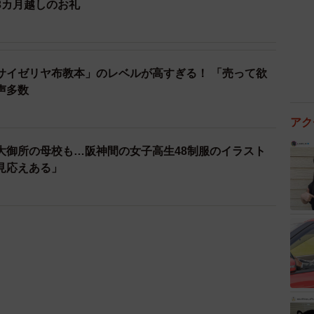
3カ月越しのお礼
サイゼリヤ布教本」のレベルが高すぎる！ 「売って欲
声多数
アク
大御所の母校も…阪神間の女子高生48制服のイラスト
見応えある」