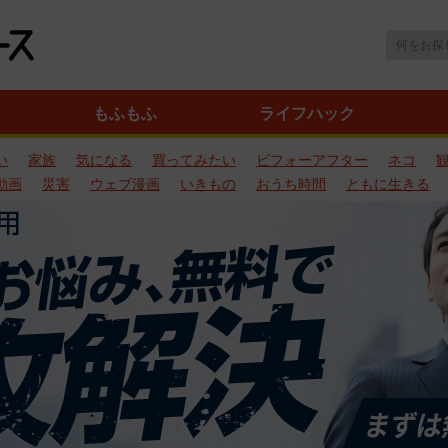
もふもふ
ライフハック
い
家族
気になる
買ってみたい
ビフォーアフター
ネコ
動画
災害
ウェブ漫画
いきもの
おうち時間
ともに生きる