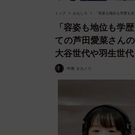
トップ
おもしろ
「容姿も地位も学歴も全
「容姿も地位も学歴
ての芦田愛菜さん
大谷世代や羽生世代
中将 タカノリ