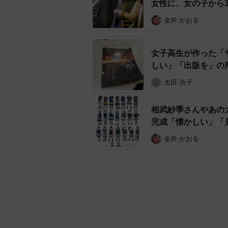
女性に、女の子から
金井 かおる
女子高生が作った「
しい」「出版を」の
太田 浩子
相武紗季さんやあの
完成「懐かしい」「
金井 かおる