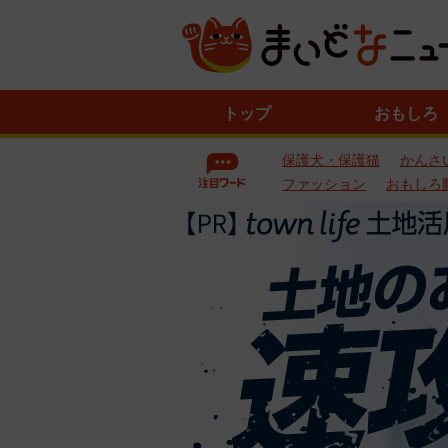
ニ
トップ
おもしろ
ュ
ー
保護犬・保護猫
かんさ
ス
一
ファッション
おもしろ
覧