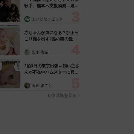
歌手、熊本へ支援物資…運搬
トラックの車体デザインにた
めらい 「痛いほど伝わる」
まいどなトピック
「行動され立派」
赤ちゃんが気になる？ひょっ
こり顔を出す2匹の猫の愛ら
しさに悶絶…！ 「こんなか
わいい構図あります？」「ベ
梨木 香奈
ストショットすぎる！」
2泊3日の東京出張→飼い主さ
んが不在中ハムスターに異
変 眉間にできた深いしわ、
「急に老けた？」【漫画】
海川 まこと
６位以降を見る