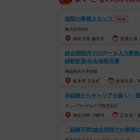
病院の事務スタッフ
NEW
株式会社H&L
神奈川県 藤沢市
派遣社員：
総合病院内でのデータ入力業務/
経験歓迎/社会保険完備
獨協医科大学病院
栃木県 壬生町
派遣社員：時
未経験からキャリアを築く!・医
マンパワーグループ株式会社
神奈川県 川崎市
正社員 / 
「経験不問!総合病院での事務