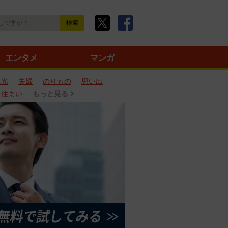
エンタメ
マンガ
観光
夫婦
のりもの
思い出
住まい
もっと見る