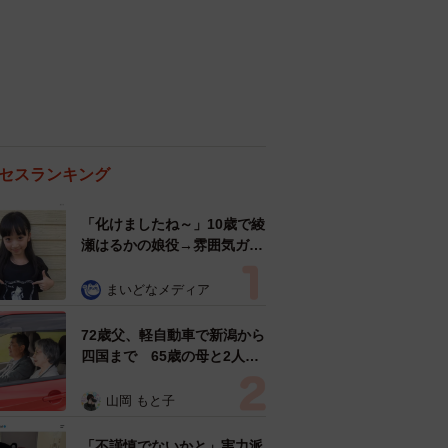
セスランキング
「化けましたね～」10歳で綾
瀬はるかの娘役→雰囲気ガラ
リの18歳に成長 「メイクで
雰囲気が」「宝塚に入れそ
まいどなメディア
う」
72歳父、軽自動車で新潟から
四国まで 65歳の母と2人で
3泊4日の旅 パーキングの休
憩まで分刻み… 「大学生で
山岡 もと子
も組まねえよ！」
「不謹慎でないかと」実力派