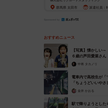
株式会社リクルートスタッフィング
群馬県 太田市
派遣社員：時
Sponsored by
おすすめニュース
【写真】懐かしい～
６歳の芦田愛菜さん
中将 タカノリ
電車内で高校生が「
「ちょうどいいやさ
金井 かおる
駅で降りようとした