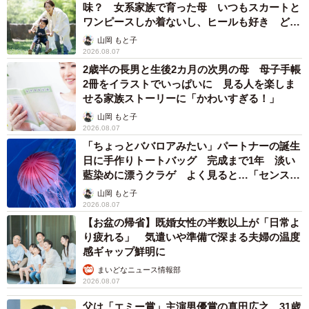
味？ 女系家族で育った母 いつもスカートと
ワンピースしか着ないし、ヒールも好き どの
へんが…
山岡 もと子
2026.08.07
2歳半の長男と生後2カ月の次男の母 母子手帳
2冊をイラストでいっぱいに 見る人を楽しま
せる家族ストーリーに「かわいすぎる！」
山岡 もと子
2026.08.07
「ちょっとババロアみたい」パートナーの誕生
日に手作りトートバッグ 完成まで1年 淡い
藍染めに漂うクラゲ よく見ると…「センスす
ごい」
山岡 もと子
2026.08.07
【お盆の帰省】既婚女性の半数以上が「日常よ
り疲れる」 気遣いや準備で深まる夫婦の温度
感ギャップ鮮明に
まいどなニュース情報部
2026.08.07
父は「エミー賞」主演男優賞の真田広之 31歳