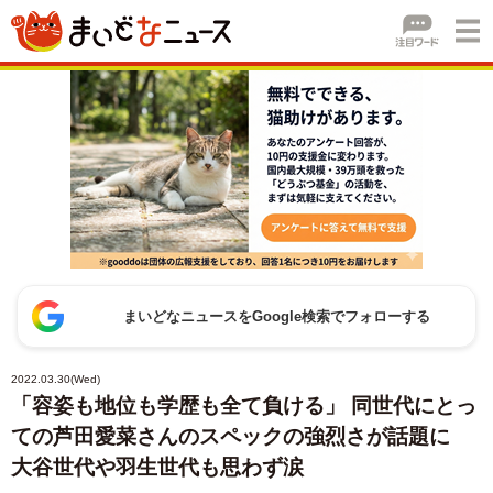
まいどなニュースをGoogle検索でフォローする
2022.03.30(Wed)
「容姿も地位も学歴も全て負ける」 同世代にとっ
ての芦田愛菜さんのスペックの強烈さが話題に
大谷世代や羽生世代も思わず涙