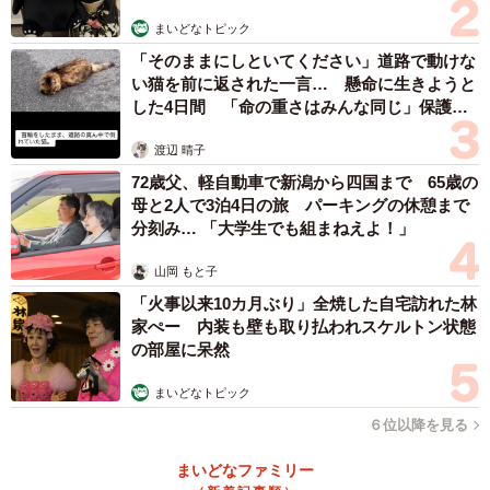
まいどなトピック
「そのままにしといてください」道路で動けな
い猫を前に返された一言… 懸命に生きようと
した4日間 「命の重さはみんな同じ」保護団
体代表の訴え
渡辺 晴子
72歳父、軽自動車で新潟から四国まで 65歳の
母と2人で3泊4日の旅 パーキングの休憩まで
分刻み… 「大学生でも組まねえよ！」
山岡 もと子
「火事以来10カ月ぶり」全焼した自宅訪れた林
家ぺー 内装も壁も取り払われスケルトン状態
の部屋に呆然
まいどなトピック
６位以降を見る
まいどなファミリー