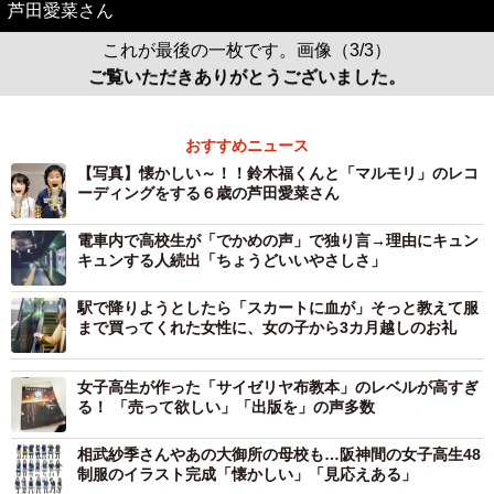
芦田愛菜さん
これが最後の一枚です。画像（3/3）
ご覧いただきありがとうございました。
おすすめニュース
【写真】懐かしい～！！鈴木福くんと「マルモリ」のレコ
ーディングをする６歳の芦田愛菜さん
電車内で高校生が「でかめの声」で独り言→理由にキュン
キュンする人続出「ちょうどいいやさしさ」
駅で降りようとしたら「スカートに血が」そっと教えて服
まで買ってくれた女性に、女の子から3カ月越しのお礼
女子高生が作った「サイゼリヤ布教本」のレベルが高すぎ
る！ 「売って欲しい」「出版を」の声多数
相武紗季さんやあの大御所の母校も…阪神間の女子高生48
制服のイラスト完成「懐かしい」「見応えある」