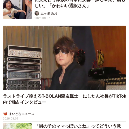
しい」「かわいい通訳さん」
五ヶ瀬 あお
2026.08.07
ラストライブ控えるT-BOLAN森友嵐士 にしたん社長がTikTok
内で独占インタビュー
まいどなニュース
2026.08.07
「男の子のママっぽいよね」ってどういう意