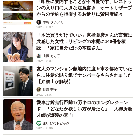
「即座に案内することが不可能です」レストラ
ンの入り口に大きな注意書き オートリザーブ
からの予約を拒否するお断りに賛同者続々
中将 タカノリ
2026.08.07
「本は買うだけでいい」京極夏彦さんの言葉に
共感した女性→リビングの本棚に140冊を積
読 「家に自分だけの本屋さん」
山岡 もと子
2026.08.07
友人のマンション敷地内に度々車を停めていた
ら…注意の貼り紙でナンバーをさらされました
【弁護士が解説】
長澤 芳子
2026.08.07
愛車は総走行距離17万キロのホンダレジェン
ド 「どなたか欲しい方が居たら」 大御所漫
才師が譲渡の意向
まいどなトピック
2026.08.06