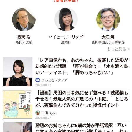
（新着記事順）
森岡 浩
ハイヒール・リンゴ
大江 篤
姓氏研究家
漫才師
園田学園女子大学学長
もっと見る
「レア画像かも」あのちゃん、披露した近影が
幻想的だと話題 「雨が似合う」「水も滴る良
いアーティスト」「脚めっちゃきれい」
まいどなメディア
2026.08.07
【漫画】周囲の目を気にせず遊べる！洗濯物も
干せる！最近人気の戸建ての「中庭」 ところ
が…実際住んでみて分かった後悔ポイント
中瀬 えみ
2026.08.07
難聴のお姉ちゃんに5歳の妹が手話通訳 互い
に支え合う家族の日常に反響「妹ちゃん、頼も