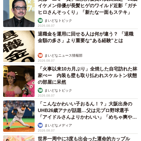
イケメン俳優が長髪ヒゲのワイルド近影「ガチ
ヒロさんそっくり」「新たな一面もステキ」
まいどなトピック
2026.08.07
退職金を運用に回せる人は何が違う？ 「退職
金額の多さ」より重要な“ある経験”とは
まいどなニュース情報部
2026.08.07
「火事以来10カ月ぶり」全焼した自宅訪れた林
家ぺー 内装も壁も取り払われスケルトン状態
の部屋に呆然
まいどなトピック
2026.08.07
「こんなかわいい子おるん！？」大阪出身の
UHB26歳アナが話題…父は元プロ野球選手
「アイドルさんよりかわいい」「めちゃ爽や
か」
まいどなメディア
2026.08.07
世界一周中に3度も出会った運命的カップル