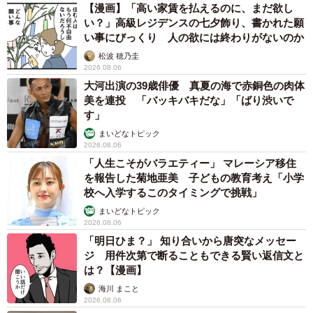
【漫画】「高い家賃を払えるのに、まだ欲し
い？」高級レジデンスの七夕飾り、書かれた願
い事にびっくり 人の欲には終わりがないのか
松波 穂乃圭
2026.08.06
大河出演の39歳俳優 真夏の海で赤銅色の肉体
美を連投 「バッキバキだな」「ばり渋いで
す」
まいどなトピック
2026.08.06
「人生こそがバラエティー」 マレーシア移住
を報告した菊地亜美 子どもの教育考え「小学
校へ入学するこのタイミングで挑戦」
まいどなトピック
2026.08.06
「明日ひま？」 知り合いから唐突なメッセー
ジ 用件次第で断ることもできる賢い返信文と
は？【漫画】
海川 まこと
2026.08.06