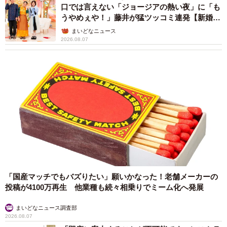
口では言えない「ジョージアの熱い夜」に「も
うやめぇや！」藤井が猛ツッコミ連発【新婚さ
ん】
まいどなニュース
2026.08.07
「国産マッチでもバズりたい」願いかなった！老舗メーカーの
投稿が4100万再生 他業種も続々相乗りでミーム化へ発展
まいどなニュース調査部
2026.08.07