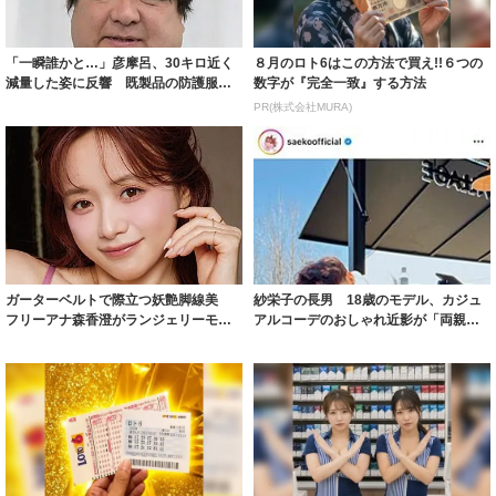
「一瞬誰かと…」彦摩呂、30キロ近く
８月のロト6はこの方法で買え!!６つの
減量した姿に反響 既製品の防護服が
数字が『完全一致』する方法
着られると...
PR(株式会社MURA)
ガーターベルトで際立つ妖艶脚線美
紗栄子の長男 18歳のモデル、カジュ
フリーアナ森香澄がランジェリーモデ
アルコーデのおしゃれ近影が「両親の
ルに ｢PE...
いいとこ取...