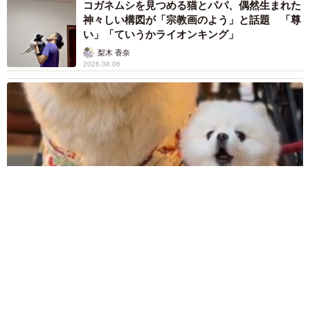
コガネムシを見つめる猫とパパ、偶然生まれた
神々しい構図が「宗教画のよう」と話題 「尊
い」「ていうかライオンキング」
梨木 香奈
2026.08.06
髪をバッサリと切った飼い主が帰宅すると→愛犬たちの反応に
「ワンコ様でも戸惑うのね（笑）」「困り顔がかわいい」
ANNA
2026.08.06