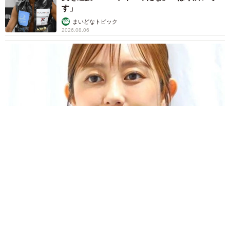
す」
まいどなトピック
2026.08.06
「人生こそがバラエティー」 マレーシア移住を報告した菊地亜
美 子どもの教育考え「小学校へ入学するこのタイミングで挑
戦」
まいどなトピック
2026.08.06
「明日ひま？」 知り合いから唐突なメッセー