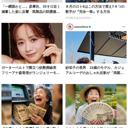
「一瞬誰かと…」彦摩呂、30キロ近く
８月のロト6はこの方法で買え!!６つの
減量した姿に反響 既製品の防護服が
数字が『完全一致』する方法
着られると...
PR(株式会社MURA)
ガーターベルトで際立つ妖艶脚線美
紗栄子の長男 18歳のモデル、カジュ
フリーアナ森香澄がランジェリーモデ
アルコーデのおしゃれ近影が「両親の
ルに ｢PE...
いいとこ取...