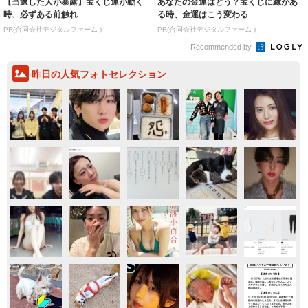
【当選した人が暴露】宝くじ運が動く
あなたの金運はどう？宝くじに縁があ
時、必ずある前触れ
る時、金運はこう変わる
PR(合同会社デジタルファーム )
PR(合同会社デジタルファーム )
Recommended by
昨日の人気フォトセレクション