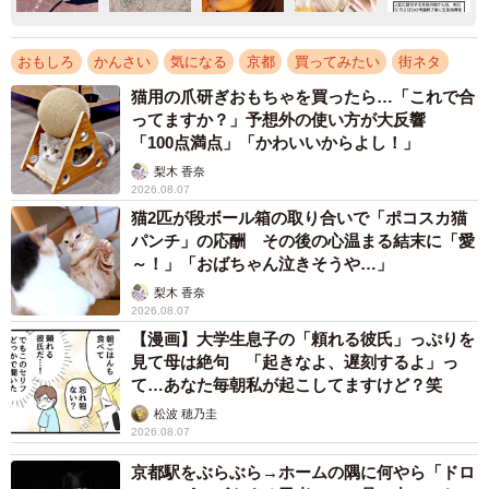
おもしろ
かんさい
気になる
京都
買ってみたい
街ネタ
猫用の爪研ぎおもちゃを買ったら…「これで合
ってますか？」予想外の使い方が大反響
「100点満点」「かわいいからよし！」
梨木 香奈
2026.08.07
猫2匹が段ボール箱の取り合いで「ポコスカ猫
パンチ」の応酬 その後の心温まる結末に「愛
～！」「おばちゃん泣きそうや…」
梨木 香奈
2026.08.07
【漫画】大学生息子の「頼れる彼氏」っぷりを
見て母は絶句 「起きなよ、遅刻するよ」っ
て…あなた毎朝私が起こしてますけど？笑
松波 穂乃圭
2026.08.07
京都駅をぶらぶら→ホームの隅に何やら「ドロ