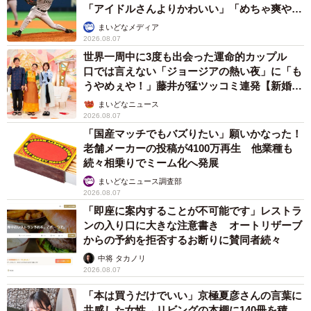
「アイドルさんよりかわいい」「めちゃ爽や
か」
まいどなメディア
2026.08.07
世界一周中に3度も出会った運命的カップル
口では言えない「ジョージアの熱い夜」に「も
うやめぇや！」藤井が猛ツッコミ連発【新婚さ
ん】
まいどなニュース
2026.08.07
「国産マッチでもバズりたい」願いかなった！
老舗メーカーの投稿が4100万再生 他業種も
続々相乗りでミーム化へ発展
まいどなニュース調査部
2026.08.07
「即座に案内することが不可能です」レストラ
ンの入り口に大きな注意書き オートリザーブ
からの予約を拒否するお断りに賛同者続々
中将 タカノリ
2026.08.07
「本は買うだけでいい」京極夏彦さんの言葉に
共感した女性→リビングの本棚に140冊を積