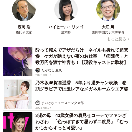
森岡 浩
ハイヒール・リンゴ
大江 篤
姓氏研究家
漫才師
園田学園女子大学学長
もっと見る
酔って転んでアザだらけ ネイルも折れて超悲
惨 ケガが絶えない夜のお仕事 「病院代」と
数万円を渡す神客も！【現役キャストに取材】
たかなし 亜妖
2026.08.07
乃木坂46賀喜遥香 5年ぶり週チャン表紙 巻
頭グラビアでは激レアなメガネルームウエア姿
まいどなニュースエンタメ部
2026.08.07
3児の母 43歳女優の肩見せコーデでファンざ
わざわ 「色っぽすぎて思わず二度見」「むっ
かしからずっと可愛い」