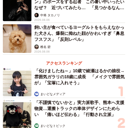
ン」のポーズをする忍者 この暑い中いったい
なぜ？ 近づいてみたら… 「見つかるなんて
未熟」
中将 タカノリ
2026.08.06
飼い主が食べているヨーグルトをもらえなかっ
た犬さん、爆裂に拗ねた顔がかわいすぎ「鼻息
フスフス」「反則レベル」
椎名 碧
2026.08.06
アクセスランキング
「化けましたね～」10歳で綾瀬はるかの娘役→
雰囲気ガラリの18歳に成長 「メイクで雰囲気
が」「宝塚に入れそう」
まいどなメディア
「不謹慎でないかと」実力派歌手、熊本へ支援
物資…運搬トラックの車体デザインにためら
い 「痛いほど伝わる」「行動され立派」
まいどなトピック