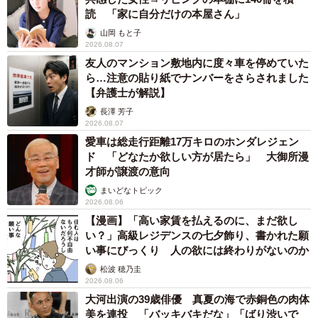
読 「家に自分だけの本屋さん」
山岡 もと子
2026.08.07
友人のマンション敷地内に度々車を停めていた
ら…注意の貼り紙でナンバーをさらされました
【弁護士が解説】
長澤 芳子
2026.08.07
愛車は総走行距離17万キロのホンダレジェン
ド 「どなたか欲しい方が居たら」 大御所漫
才師が譲渡の意向
まいどなトピック
2026.08.06
【漫画】「高い家賃を払えるのに、まだ欲し
い？」高級レジデンスの七夕飾り、書かれた願
い事にびっくり 人の欲には終わりがないのか
松波 穂乃圭
2026.08.06
大河出演の39歳俳優 真夏の海で赤銅色の肉体
美を連投 「バッキバキだな」「ばり渋いで