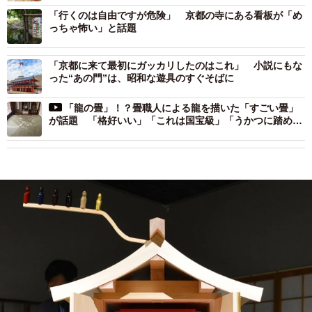
「行くのは自由ですが危険」 京都の寺にある看板が「め
っちゃ怖い」と話題
「京都に来て最初にガッカリしたのはこれ」 小説にもな
った“あの門”は、昭和な遊具のすぐそばに
「龍の畳」！？畳職人による龍を描いた「すごい畳」
が話題 「格好いい」「これは国宝級」「うかつに踏めな
い」