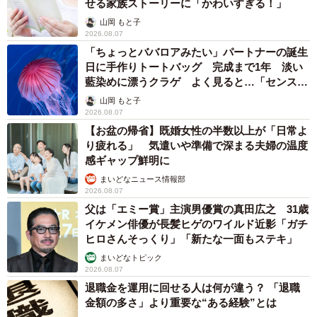
せる家族ストーリーに「かわいすぎる！」
山岡 もと子
2026.08.07
「ちょっとババロアみたい」パートナーの誕生
日に手作りトートバッグ 完成まで1年 淡い
藍染めに漂うクラゲ よく見ると…「センスす
ごい」
山岡 もと子
2026.08.07
【お盆の帰省】既婚女性の半数以上が「日常よ
り疲れる」 気遣いや準備で深まる夫婦の温度
感ギャップ鮮明に
まいどなニュース情報部
2026.08.07
父は「エミー賞」主演男優賞の真田広之 31歳
イケメン俳優が長髪ヒゲのワイルド近影「ガチ
ヒロさんそっくり」「新たな一面もステキ」
まいどなトピック
2026.08.07
退職金を運用に回せる人は何が違う？ 「退職
金額の多さ」より重要な“ある経験”とは