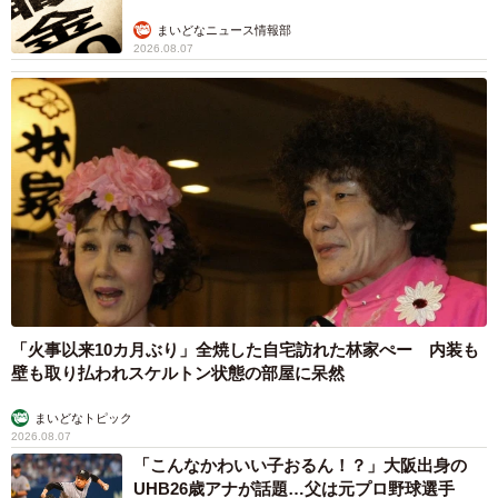
まいどなニュース情報部
2026.08.07
「火事以来10カ月ぶり」全焼した自宅訪れた林家ぺー 内装も
壁も取り払われスケルトン状態の部屋に呆然
まいどなトピック
2026.08.07
「こんなかわいい子おるん！？」大阪出身の
UHB26歳アナが話題…父は元プロ野球選手