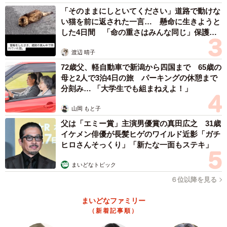
「そのままにしといてください」道路で動けな
い猫を前に返された一言… 懸命に生きようと
した4日間 「命の重さはみんな同じ」保護団
体代表の訴え
渡辺 晴子
72歳父、軽自動車で新潟から四国まで 65歳の
母と2人で3泊4日の旅 パーキングの休憩まで
分刻み… 「大学生でも組まねえよ！」
山岡 もと子
父は「エミー賞」主演男優賞の真田広之 31歳
イケメン俳優が長髪ヒゲのワイルド近影「ガチ
ヒロさんそっくり」「新たな一面もステキ」
まいどなトピック
６位以降を見る
まいどなファミリー
（新着記事順）