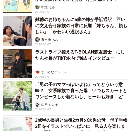
中瀬 えみ
2026.08.07
難聴のお姉ちゃんに5歳の妹が手話通訳 互い
に支え合う家族の日常に反響「妹ちゃん、頼も
しい」「かわいい通訳さん」
五ヶ瀬 あお
2026.08.07
ラストライブ控えるT-BOLAN森友嵐士 にし
たん社長がTikTok内で独占インタビュー
まいどなニュース
2026.08.07
「男の子のママっぽいよね」ってどういう意
味？ 女系家族で育った母 いつもスカートと
ワンピースしか着ないし、ヒールも好き どの
へんが…
山岡 もと子
2026.08.07
2歳半の長男と生後2カ月の次男の母 母子手帳
2冊をイラストでいっぱいに 見る人を楽しま