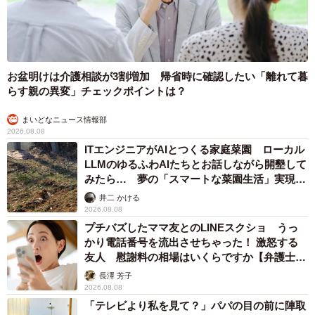
お盆明けは介護相談が3割増加 帰省時に確認したい「離れて暮
らす親の異変」チェックポイントは？
まいどなニュース情報部
2026.08.08
ITエンジニアがAIとつくる家庭菜園 ローカル
LLMのゆるふわAIたちとお話しながら開墾して
みたら… 夢の「スマートな菜園生活」実現な
るか
井二 かける
2026.08.08
プチバズしたママ友とのLINEスクショ うっ
かり電話番号を流出させちゃった！ 激怒する
友人 慰謝料の相場はいくらですか【弁護士が
解説】
長澤 芳子
2026.08.08
「テレビより私を見て？」パパの目の前に陣取