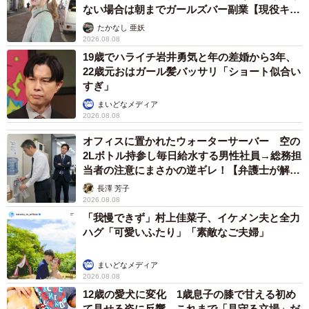
ない場合は朝までガールズバー副業【現役キャ
ストに取材】
たかなし 亜妖
2026.08.08
19歳でハライチ岩井勇気と年の差婚から3年、
22歳元おはガール髪バッサリ「ショート似合い
すぎ」
まいどなメディア
2026.08.08
オフィスに置かれたウォーターサーバー 空の
2Lボトル持参し毎日給水する男性社員→総務担
当者の注意にまさかの逆ギレ！【弁護士が解
説】
長澤 芳子
2026.08.08
「我慢できず」村上佳菜子、イケメン夫と全力
ハグ「可愛いふたり」「素敵なご夫婦」
まいどなメディア
2026.08.08
12歳の愛犬に変化 1歳息子の膝で甘える初め
て見せる姿に反響 これまで「見守る立場」だ