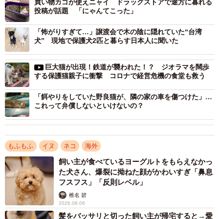
買い物カゴが使えニャイ ドラッグストアで途方に暮れる
用施設に収容されることになっている。
投稿が話題 「にゃんてこった」
「怖がりすぎて…」譲渡会で木の陰に隠れていた“台湾
一方、デンマークではそもそも犬を外で飼うことが禁止さ
犬” 現地で保護犬2匹と暮らす日本人に聞いた
れ、仕方なく外で飼う場合には強い日差しや悪天候を避け
るために小屋を設置することが義務付けられている。ニュ
巨大猫が出現！鉄道が襲われた！？ ジオラマを闊歩
する保護猫親子に衝撃 コロナで経営危機の食堂も救う
ージーランドではペットの糞などを飼い主が処理すること
が義務となり、迷子になっても居場所が分かるようペット
「餌やりをしていた野良猫が、隣の家の車を傷つけた」…
にはマイクロチップを装着しなければならない。スウェー
これって弁償しないといけないの？
デンでは、犬や猫はケージの中で飼うこと、犬は6時間に一
回は散歩させることが義務付けられ、賃貸物件に住む際に
ペット飼育を申請する必要がなく、電車やバスなどの公共
もふもふ
イヌ
ネコ
海外
交通機関もリードのみでペットと一緒に乗車することが可
飼い主が食べているヨーグルトをもらえなかっ
た犬さん、爆裂に拗ねた顔がかわいすぎ「鼻息
能だ。
フスフス」「反則レベル」
椎名 碧
最後に、スイスは世界で最も厳しい動物愛護法を定めてい
2026.08.06
ると言われる。スイスではマイクロチップの装着だけでな
髪をバッサリと切った飼い主が帰宅すると→愛