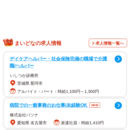
まいどなの求人情報
求人情報一覧へ
デイケアヘルパー・社会保険完備の職場で介護
職/ヘルパー
いしつか診療所
茨城県 那珂市
日本にも動物愛護法などがあり、我々はベットの権利が保
アルバイト・パート：時給1,100円～1,300円
障されていると思いがちだが、先進国の中では日本は遅れ
病院での一般事務のお仕事/未経験OK
ているのが現状のようだ。以下それについて簡単に紹介し
NEW
たい。
株式会社パソナ
愛知県 名古屋市
派遣社員：時給1,410円
まず、英国は動物愛護の先進国として、それに関する多く