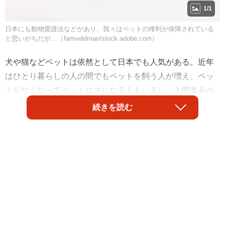
1/1
日本にも動物愛護法などがあり、我々はベットの権利が保障されている
と思いがちだが…（famveldman/stock.adobe.com）
犬や猫などペットは依然として日本でも人気がある。近年
はひとり暮らしの人の間でもペットを飼う人が増え、ペッ
トがなくなってペットロスになる人もいるし、人間並みの
待遇をペットに与える人もいる。そうなってペットが愛さ
続きを読む
れ大事にされることは大いに歓迎される一方、飼えなくな
ったからといってペットを放棄することも今日では大きな
社会問題になっている。猫や犬ももちろん問題だが、最近
では横浜で飼われていたニシキヘビが逃げ、専門家が数日
に渡る捜索ののちに捕獲したり、アリゲーターガーやカミ
ツキガメが川に放棄されるケースも多い。東京ではそのよ
うな現状から、多摩川がタマゾン川と揶揄されることもし
ばしばある。