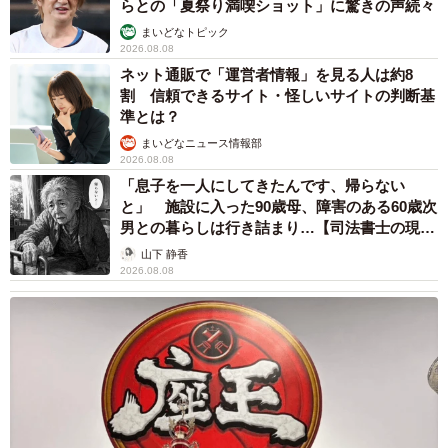
らとの「夏祭り満喫ショット」に驚きの声続々
まいどなトピック
2026.08.08
ネット通販で「運営者情報」を見る人は約8
割 信頼できるサイト・怪しいサイトの判断基
準とは？
まいどなニュース情報部
2026.08.08
「息子を一人にしてきたんです、帰らない
と」 施設に入った90歳母、障害のある60歳次
男との暮らしは行き詰まり…【司法書士の現場
から】
山下 静香
2026.08.08