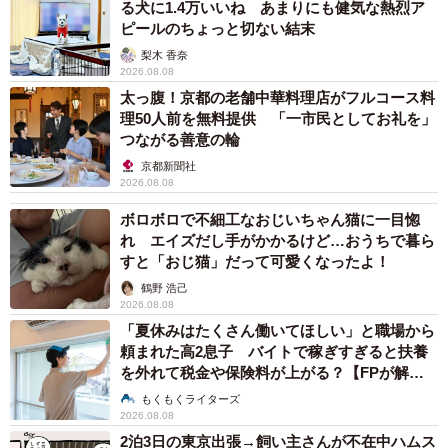
る犬に1.4万いいね あまりにも健気な熱烈ア
ピールのちょっと切ない結末
梨木 香奈
2026.08.08
太っ腹！京都の老舗中華料理店がフルコース料
理50人前を無料提供 「一市民としてお礼を」
つながる善意の輪
京都新聞社
2026.08.08
ボロボロで不細工なおじいちゃん猫に一目惚
れ エイズだし手がかかるけど…おうちで暮ら
すと「おじ猫」だって可愛くなったよ！
鶴野 浩己
2026.08.08
「夏休みはたくさん働いてほしい」と職場から
頼まれた高2息子 バイトで稼ぎすぎると扶養
を外れて税金や保険料が上がる？【FPが解
説】
もくもくライターズ
2026.08.08
2泊3日の東京出張→飼い主さんが不在中ハムス