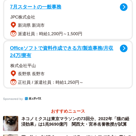
7月スタートの一般事務
の法律を定めている。たとえば、飼い主が遵守しなければ
ならないこととして、ペットの遺棄禁止、しつけ以外の過
JPC株式会社
剰な苦痛を与えることの禁止、生後8週未満の猫や犬の購入
新潟県 新潟市
禁止などがあり、販売する方もペットショップでの猫や犬
派遣社員：時給1,200円～1,500円
の販売禁止などが定められている。日本では法的に禁止さ
Officeソフトで資料作成できる方/製造事務/月収
れていないようなことまで明記されており、英国の動物の
24万/寮有
権利を重視する文化が想像できる。筆者も昔英国に住んで
株式会社平山
いたが、近所で散歩する飼い主や猫や犬などはいつも笑顔
長野県 長野市
で幸せそうだったのをよく覚えている。英国人の動物愛護
正社員 / 派遣社員：時給1,250円～
に対する思いは平均的に日本より高いような気がする。
Sponsored by
また、オーストリアでも動物の権利を守る法律が存在し、
英国同様にペットショップでの猫や犬の販売が禁止される
おすすめニュース
だけでなく、同国には動物を殺処分する施設がそもそも存
ネコノミクスは東京マラソンの73回分、2022年「猫の経
済効果」は1兆9690億円 関西大・宮本名誉教授が試算
在しない。日本では毎年殺処分される犬や猫などは数が絶
えないが、オーストリアでは家族を失ったペットなどは専