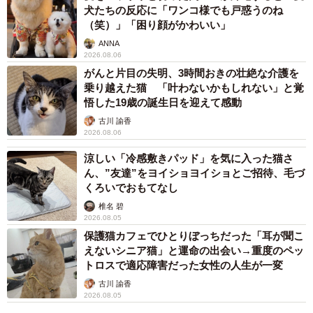
く、犬を販売する際は販売者の名前や住所、犬の血統など
犬たちの反応に「ワンコ様でも戸惑うのね
（笑）」「困り顔がかわいい」
を詳しく明記することが義務付けられ、ウサギやモルモッ
ANNA
トなど小動物を飼う際は2匹以上で飼わなければならない。
2026.08.06
また、猫を飼う際は飼い主などが毎日一定時間を確保して
がんと片目の失明、3時間おきの壮絶な介護を
接してあげる必要があるという。
乗り越えた猫 「叶わないかもしれない」と覚
悟した19歳の誕生日を迎えて感動
古川 諭香
これら欧州各国での法的な義務や規制が、ペットを飼う各
2026.08.06
家庭でどれほど具体的に守られているかは分からない。し
涼しい「冷感敷きパッド」を気に入った猫さ
かし、日本でも無意識のうちにしなければならないと思う
ん、”友達”をヨイショヨイショとご招待、毛づ
ことの多くが法的に義務付けられている。日本でも今年6月
くろいでおもてなし
から、改正動物愛護法により、販売者がペットにマイクロ
椎名 碧
2026.08.05
チップを装着したり、飼い主情報を登録することが義務付
保護猫カフェでひとりぼっちだった「耳が聞こ
けられる。当然ながら、どこの国でも良い飼い主もいれば
えないシニア猫」と運命の出会い→重度のペッ
責任感を欠く飼い主もいる。しかし、我々は海外の事情を
トロスで適応障害だった女性の人生が一変
もっと知って動物愛護に関する意識を高めていく必要があ
古川 諭香
2026.08.05
ろう。