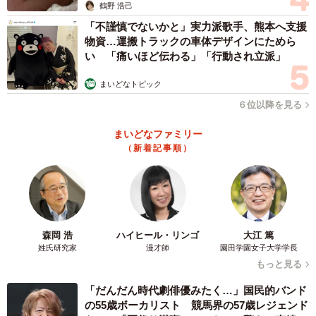
鶴野 浩己
「不謹慎でないかと」実力派歌手、熊本へ支援
物資…運搬トラックの車体デザインにためら
い 「痛いほど伝わる」「行動され立派」
まいどなトピック
６位以降を見る
まいどなファミリー
（新着記事順）
森岡 浩
ハイヒール・リンゴ
大江 篤
姓氏研究家
漫才師
園田学園女子大学学長
もっと見る
「だんだん時代劇俳優みたく…」国民的バンド
の55歳ボーカリスト 競馬界の57歳レジェンド