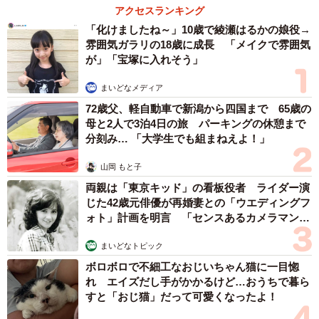
アクセスランキング
「化けましたね～」10歳で綾瀬はるかの娘役→
雰囲気ガラリの18歳に成長 「メイクで雰囲気
が」「宝塚に入れそう」
まいどなメディア
72歳父、軽自動車で新潟から四国まで 65歳の
母と2人で3泊4日の旅 パーキングの休憩まで
分刻み… 「大学生でも組まねえよ！」
山岡 もと子
両親は「東京キッド」の看板役者 ライダー演
じた42歳元俳優が再婚妻との「ウエディングフ
ォト」計画を明言 「センスあるカメラマン求
む」
まいどなトピック
ボロボロで不細工なおじいちゃん猫に一目惚
れ エイズだし手がかかるけど…おうちで暮ら
すと「おじ猫」だって可愛くなったよ！