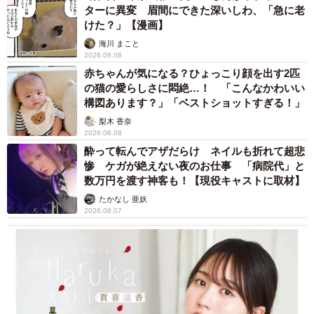
ターに異変 眉間にできた深いしわ、「急に老
けた？」【漫画】
海川 まこと
2026.08.08
赤ちゃんが気になる？ひょっこり顔を出す2匹
の猫の愛らしさに悶絶…！ 「こんなかわいい
構図あります？」「ベストショットすぎる！」
梨木 香奈
2026.08.08
酔って転んでアザだらけ ネイルも折れて超悲
惨 ケガが絶えない夜のお仕事 「病院代」と
数万円を渡す神客も！【現役キャストに取材】
たかなし 亜妖
2026.08.07