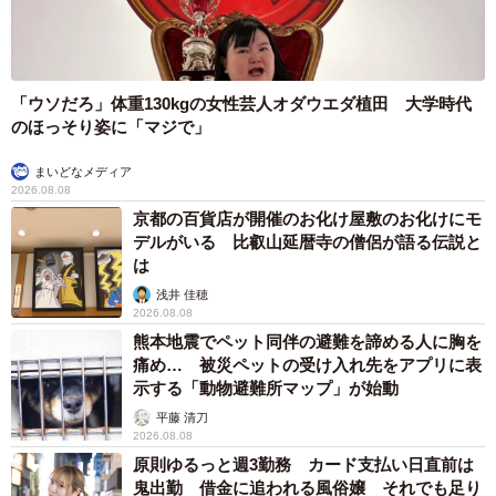
「ウソだろ」体重130kgの女性芸人オダウエダ植田 大学時代
のほっそり姿に「マジで」
まいどなメディア
2026.08.08
京都の百貨店が開催のお化け屋敷のお化けにモ
デルがいる 比叡山延暦寺の僧侶が語る伝説と
は
浅井 佳穂
2026.08.08
熊本地震でペット同伴の避難を諦める人に胸を
痛め… 被災ペットの受け入れ先をアプリに表
示する「動物避難所マップ」が始動
平藤 清刀
2026.08.08
原則ゆるっと週3勤務 カード支払い日直前は
鬼出勤 借金に追われる風俗嬢 それでも足り