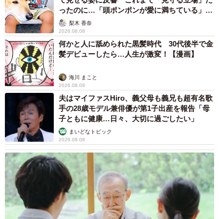
ったのに…「頭ポンポンが愛に満ちている」
「尊…」
梨木 香奈
2026.08.08
何かと人に舐められた黒髪時代 30代後半で金
髪デビューしたら…人生が激変！【漫画】
海川 まこと
2026.08.08
夫はマイファスHiro、義父母も義兄も超有名歌
手の28歳モデル兼俳優が第1子出産を報告「母
子ともに健康…日々、大切に過ごしたい」
まいどなトピック
2026.08.08