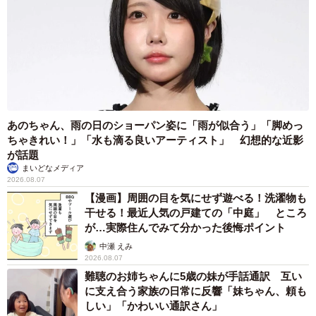
あのちゃん、雨の日のショーパン姿に「雨が似合う」「脚めっ
ちゃきれい！」「水も滴る良いアーティスト」 幻想的な近影
が話題
まいどなメディア
2026.08.07
【漫画】周囲の目を気にせず遊べる！洗濯物も
干せる！最近人気の戸建ての「中庭」 ところ
が…実際住んでみて分かった後悔ポイント
中瀬 えみ
2026.08.07
難聴のお姉ちゃんに5歳の妹が手話通訳 互い
に支え合う家族の日常に反響「妹ちゃん、頼も
しい」「かわいい通訳さん」