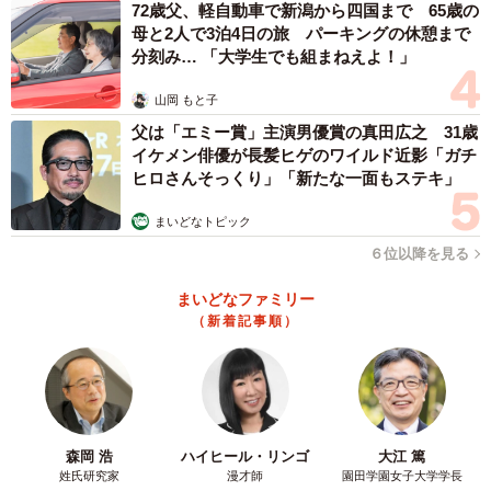
72歳父、軽自動車で新潟から四国まで 65歳の
母と2人で3泊4日の旅 パーキングの休憩まで
分刻み… 「大学生でも組まねえよ！」
山岡 もと子
父は「エミー賞」主演男優賞の真田広之 31歳
イケメン俳優が長髪ヒゲのワイルド近影「ガチ
ヒロさんそっくり」「新たな一面もステキ」
まいどなトピック
６位以降を見る
まいどなファミリー
（新着記事順）
森岡 浩
ハイヒール・リンゴ
大江 篤
姓氏研究家
漫才師
園田学園女子大学学長