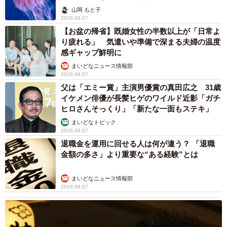
ごい」
山岡 もと子
2026.08.07
【お盆の帰省】既婚女性の半数以上が「日常よ
り疲れる」 気遣いや準備で深まる夫婦の温度
感ギャップ鮮明に
まいどなニュース情報部
2026.08.07
父は「エミー賞」主演男優賞の真田広之 31歳
イケメン俳優が長髪ヒゲのワイルド近影「ガチ
ヒロさんそっくり」「新たな一面もステキ」
まいどなトピック
2026.08.07
退職金を運用に回せる人は何が違う？ 「退職
金額の多さ」より重要な“ある経験”とは
まいどなニュース情報部
2026.08.07