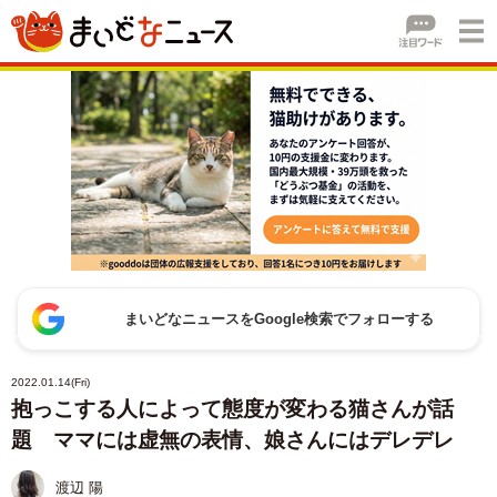
まいどなニュースをGoogle検索でフォローする
2022.01.14(Fri)
抱っこする人によって態度が変わる猫さんが話
題 ママには虚無の表情、娘さんにはデレデレ
渡辺 陽