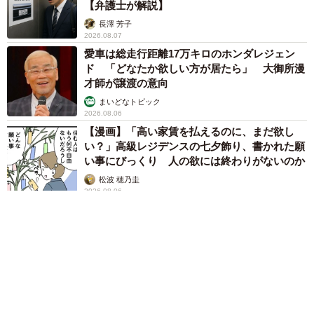
【弁護士が解説】
長澤 芳子
2026.08.07
愛車は総走行距離17万キロのホンダレジェン
ド 「どなたか欲しい方が居たら」 大御所漫
才師が譲渡の意向
まいどなトピック
2026.08.06
【漫画】「高い家賃を払えるのに、まだ欲し
い？」高級レジデンスの七夕飾り、書かれた願
い事にびっくり 人の欲には終わりがないのか
松波 穂乃圭
2026.08.06
大河出演の39歳俳優 真夏の海で赤銅色の肉体
美を連投 「バッキバキだな」「ばり渋いで
す」
まいどなトピック
2026.08.06