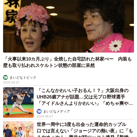
「火事以来10カ月ぶり」全焼した自宅訪れた林家ぺー 内装も
壁も取り払われスケルトン状態の部屋に呆然
まいどなトピック
2026.08.07
「こんなかわいい子おるん！？」大阪出身の
UHB26歳アナが話題…父は元プロ野球選手
「アイドルさんよりかわいい」「めちゃ爽や
か」
まいどなメディア
2026.08.07
世界一周中に3度も出会った運命的カップル
口では言えない「ジョージアの熱い夜」に「も