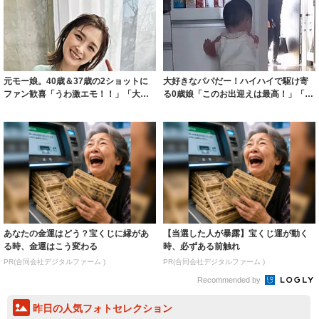
元モー娘。40歳＆37歳の2ショットに
大好きなパパだー！ハイハイで駆け寄
ファン歓喜「うわ激エモ！！」「大好
る0歳娘「このお出迎えは最高！」「幸
きな2人...
せなひとと...
あなたの金運はどう？宝くじに縁があ
【当選した人が暴露】宝くじ運が動く
る時、金運はこう変わる
時、必ずある前触れ
PR(合同会社デジタルファーム )
PR(合同会社デジタルファーム )
Recommended by
昨日の人気フォトセレクション