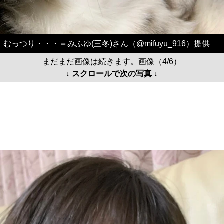
むっつり・・・＝みふゆ(三冬)さん（@mifuyu_916）提供
まだまだ画像は続きます。画像（4/6）
↓ スクロールで次の写真 ↓