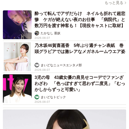
もっと見る
酔って転んでアザだらけ ネイルも折れて超悲
惨 ケガが絶えない夜のお仕事 「病院代」と
数万円を渡す神客も！【現役キャストに取材】
たかなし 亜妖
2026.08.07
乃木坂46賀喜遥香 5年ぶり週チャン表紙 巻
頭グラビアでは激レアなメガネルームウエア姿
まいどなニュースエンタメ部
2026.08.07
3児の母 43歳女優の肩見せコーデでファンざ
わざわ 「色っぽすぎて思わず二度見」「むっ
かしからずっと可愛い」
まいどなトピック
2026.08.07