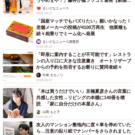
うやめぇや！」藤井が猛ツッコミ連発【新婚さ
ん】
まいどなニュース
2026.08.07
「国産マッチでもバズりたい」願いかなった！
老舗メーカーの投稿が4100万再生 他業種も
続々相乗りでミーム化へ発展
まいどなニュース調査部
2026.08.07
「即座に案内することが不可能です」レストラ
ンの入り口に大きな注意書き オートリザーブ
からの予約を拒否するお断りに賛同者続々
中将 タカノリ
2026.08.07
「本は買うだけでいい」京極夏彦さんの言葉に
共感した女性→リビングの本棚に140冊を積
読 「家に自分だけの本屋さん」
山岡 もと子
2026.08.07
友人のマンション敷地内に度々車を停めていた
ら…注意の貼り紙でナンバーをさらされました