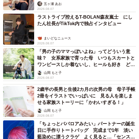
五ヶ瀬 あお
2026.08.07
ラストライブ控えるT-BOLAN森友嵐士 にし
たん社長がTikTok内で独占インタビュー
まいどなニュース
2026.08.07
「男の子のママっぽいよね」ってどういう意
味？ 女系家族で育った母 いつもスカートと
ワンピースしか着ないし、ヒールも好き どの
へんが…
山岡 もと子
2026.08.07
2歳半の長男と生後2カ月の次男の母 母子手帳
2冊をイラストでいっぱいに 見る人を楽しま
せる家族ストーリーに「かわいすぎる！」
山岡 もと子
2026.08.07
「ちょっとババロアみたい」パートナーの誕生
日に手作りトートバッグ 完成まで1年 淡い
藍染めに漂うクラゲ よく見ると…「センスす