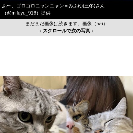
あ〜、ゴロゴロニャンニャン＝みふゆ(三冬)さん
（@mifuyu_916）提供
まだまだ画像は続きます。画像（5/6）
↓ スクロールで次の写真 ↓