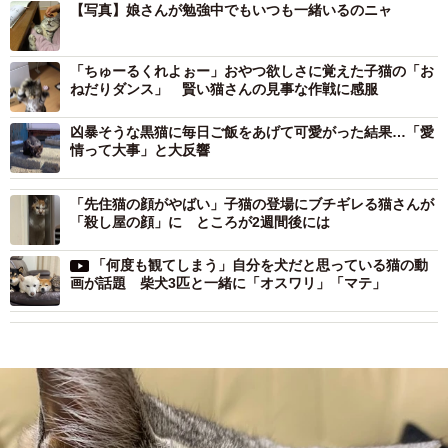
【写真】娘さんが勉強中でもいつも一緒いるのニャ
「ちゅーるくれよぉー」おやつ欲しさに覚えた子猫の「お
ねだりダンス」 賢い猫さんの見事な作戦に感服
凶暴そうな黒猫に毎日ご飯をあげて可愛がった結果…「愛
情って大事」と大反響
「先住猫の顔がやばい」子猫の登場にブチギレる猫さんが
「殺し屋の顔」に ところが2週間後には
「何度も観てしまう」自分を犬だと思っている猫の動
画が話題 柴犬3匹と一緒に「オスワリ」「マテ」