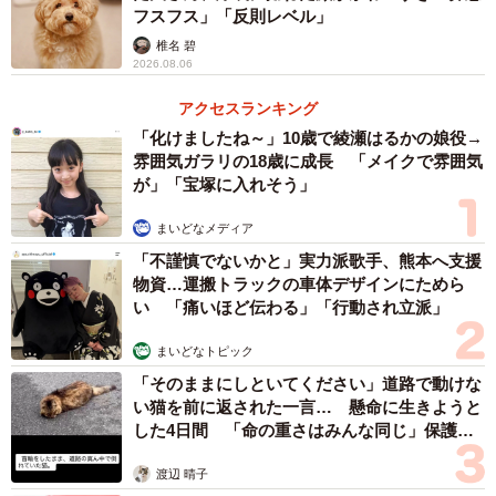
フスフス」「反則レベル」
椎名 碧
2026.08.06
アクセスランキング
「化けましたね～」10歳で綾瀬はるかの娘役→
雰囲気ガラリの18歳に成長 「メイクで雰囲気
が」「宝塚に入れそう」
まいどなメディア
「不謹慎でないかと」実力派歌手、熊本へ支援
物資…運搬トラックの車体デザインにためら
い 「痛いほど伝わる」「行動され立派」
まいどなトピック
「そのままにしといてください」道路で動けな
い猫を前に返された一言… 懸命に生きようと
した4日間 「命の重さはみんな同じ」保護団
体代表の訴え
渡辺 晴子