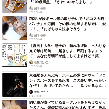
「100点満点」「かわいいからよし！」
梨木 香奈
2026.08.07
猫2匹が段ボール箱の取り合いで「ポコスカ猫
パンチ」の応酬 その後の心温まる結末に「愛
～！」「おばちゃん泣きそうや…」
梨木 香奈
2026.08.07
【漫画】大学生息子の「頼れる彼氏」っぷりを
見て母は絶句 「起きなよ、遅刻するよ」っ
て…あなた毎朝私が起こしてますけど？笑
松波 穂乃圭
2026.08.07
京都駅をぶらぶら→ホームの隅に何やら「ドロ
ン」のポーズをする忍者 この暑い中いったい
なぜ？ 近づいてみたら… 「見つかるなんて
未熟」
中将 タカノリ
2026.08.06
飼い主が食べているヨーグルトをもらえなかっ
た犬さん、爆裂に拗ねた顔がかわいすぎ「鼻息