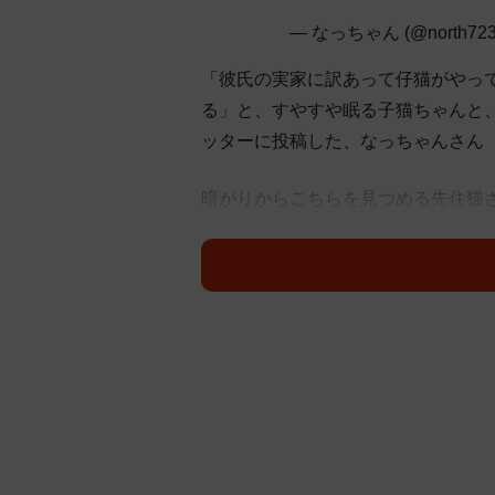
— なっちゃん (@north72
「彼氏の実家に訳あって仔猫がやっ
る」と、すやすや眠る子猫ちゃんと
ッターに投稿した、なっちゃんさん（@n
暗がりからこちらを見つめる先住猫
「やべー ヤラれる」と恐怖に震える
「浮気現場」
「般若みたいな顔してて草」
「嫉妬の炎」
「大奥のようだ(笑)」
「……俺聞いとらんぞみたい」
「殺し屋の顔ですね( • ̀ω•́ )✧」
「この泥棒猫！感がすごい」