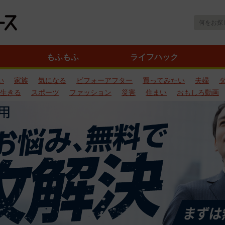
もふもふ
ライフハック
い
家族
気になる
ビフォーアフター
買ってみたい
夫婦
生きる
スポーツ
ファッション
災害
住まい
おもしろ動画