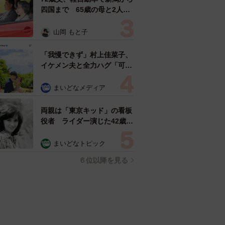
四国まで 65歳の母と2人で
3泊4日の旅 パーキングの休
憩まで分刻み… 「大学生で
山岡 もと子
も組まねえよ！」
「我慢できず」村上佳菜子、
イケメン夫と全力ハグ「可愛
いふたり」「素敵なご夫婦」
まいどなメディア
両親は「東京キッド」の看板
役者 ライダー演じた42歳元
俳優が再婚妻との「ウエディ
ングフォト」計画を明言
まいどなトピック
「センスあるカメラマン求
６位以降を見る
む」