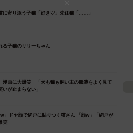
も含めて、ちゃすけくんは飼い主さんのおうちで、合計
猫に寄り添う子猫「好き♡」先住猫「……」
そのため、新たに子猫を迎えたことで、ちゃすけくんが
像していなかったと言います。
影したものです。コロナ禍で、彼氏も私も長く会えてな
れる子猫のリリーちゃん
した。初めて子猫に対面したときちゃすけは、遠くから
部屋からちゃすけの視線を感じてカメラを向けたそうで
の表情をしていたそうです」（なっちゃんさん）
」漫画に大爆笑 「犬も猫も飼い主の服装をよく見て
笑いが止まらない」
ドヤ顔で網戸に貼りつく猫さん 「顔w」「網戸が
爆笑