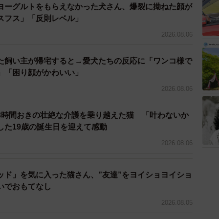
ヨーグルトをもらえなかった犬さん、爆裂に拗ねた顔が
ゴゴ（提供：なっちゃんさん）
スフス」「反則レベル」
2026.08.06
いたのは、今年の４月末に生まれたばかりのメスの保護
の彼氏のおばあさまがメス猫を保護したところ、すでに
た飼い主が帰宅すると→愛犬たちの反応に「ワンコ様で
匹の子猫を産んだのだそうです。
」「困り顔がかわいい」
2026.08.06
3時間おきの壮絶な介護を乗り越えた猫 「叶わないか
した19歳の誕生日を迎えて感動
2026.08.06
ッド」を気に入った猫さん、”友達”をヨイショヨイショ
いでおもてなし
2026.08.05