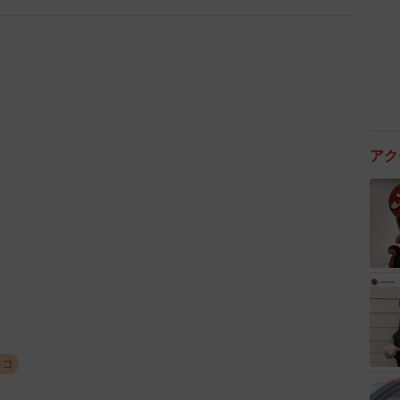
アク
ネコ
2/14