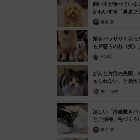
飼い主が食べている
ゴゴゴ
かわいすぎ「鼻息フ
椎名 碧
ちゃすけくんが険しい顔で警戒して
猫、リリーちゃん。なっちゃんさん
髪をバッサリと切っ
妊娠しており、驚いているうちに４
も戸惑うのね（笑）
ANNA
がんと片目の失明、
もしれない」と覚悟
古川 諭香
涼しい「冷感敷きパ
とご招待、毛づくろ
椎名 碧