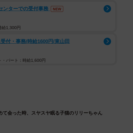
急センターでの受付事務
NEW
給1,300円
付・事務/時給1600円/東山田
・パート：時給1,600円
めて会った時、スヤスヤ眠る子猫のリリーちゃん
1/14
住猫のちゃすけくん（提供：なっちゃんさん）