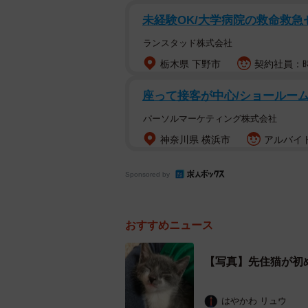
未経験OK/大学病院の救命救
ランスタッド株式会社
栃木県 下野市
契約社員：時
座って接客が中心/ショールーム受
パーソルマーケティング株式会社
神奈川県 横浜市
アルバイト
Sponsored by
おすすめニュース
【写真】先住猫が初
はやかわ リュウ
鬼の形相をしていた先