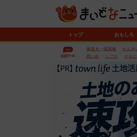
ニ
トップ
おもしろ
ュ
ー
保護犬・保護猫
かんさ
ス
一
思い出
しごと
ともに
覧