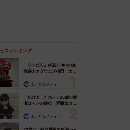
セスランキング
「ウソだろ」体重130kgの女
性芸人オダウエダ植田 大学
時代のほっそり姿に「マジ
で」
まいどなメディア
「化けましたね～」10歳で綾
瀬はるかの娘役→雰囲気ガラ
リの18歳に成長 「メイクで
雰囲気が」「宝塚に入れそ
まいどなメディア
う」
72歳父、軽自動車で新潟から