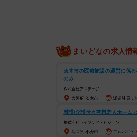
「猫怨（にゃおん）」
すさまじい嫉妬の炎を燃やす先住猫
ちゃすけくん。
「彼の実家にはちゃすけの他にも２
まいどなの求人情
ちゃすけはいちばんおっとりしてい
くても違う子がいたら遠慮するよう
茨木市の医療施設の運営に係る事務
のみ
株式会社アステージ
大阪府 茨木市
派遣社員：時
看護/介護付き有料老人ホーム 
株式会社ライフケア・ビジョン
兵庫県 小野市
アルバイト・