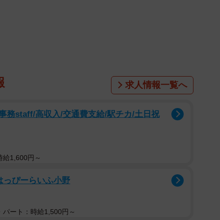
は、なっちゃんさんの彼氏さんのご実家で暮らす17歳の
匹の先住猫、はなちゃんとあびちゃんがいるのですが、
報
て、ごはんを取られても全然怒らないような子。甘えた
求人情報一覧へ
な性格なので予想外でした」と、なっちゃんさん。
staff/高収入/交通費支給/駅チカ/土日祝
給1,600円～
はっぴーらいふ小野
パート：時給1,500円～