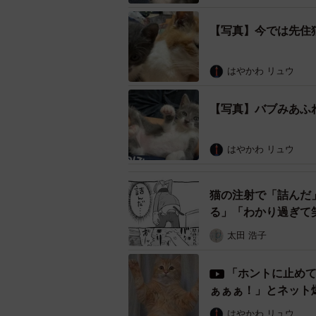
すでに虹の橋を渡った猫ちゃんたち
【写真】今では先住
４匹の仲間と共に育ったそうです。
こんなに警戒するとは、ご家族も想
はやかわ リュウ
「投稿した写真は彼氏の弟さんが撮
【写真】バブみあふ
いため、今回の写真を送ってくれま
様子を見ていたそうです。ふと暗い
はやかわ リュウ
すが、撮った写真をズームしたらあ
猫の注射で「詰んだ
る」「わかり過ぎて
太田 浩子
「ホントに止めてw」
ぁぁぁ！」とネット
はやかわ リュウ