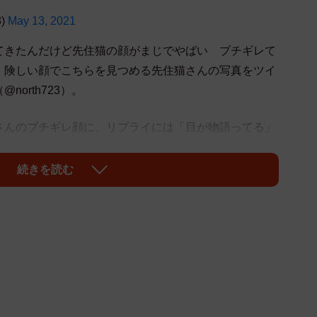
3)
May 13, 2021
てきたんだけど先住猫の顔がまじでやばい ブチギレて
、険しい顔でこちらを見つめる先住猫さんの写真をツイ
orth723）。
さんのブチギレ顔に、リプライには「目が物語ってる」
声が多数寄せられました。
続きを読む