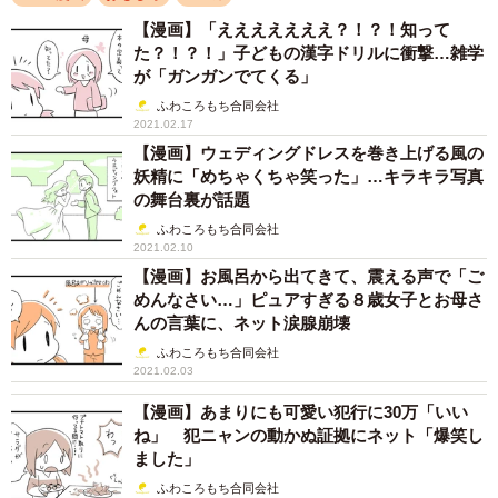
【漫画】「えええええええ？！？！知って
た？！？！」子どもの漢字ドリルに衝撃…雑学
が「ガンガンでてくる」
ふわころもち合同会社
2021.02.17
【漫画】ウェディングドレスを巻き上げる風の
妖精に「めちゃくちゃ笑った」…キラキラ写真
の舞台裏が話題
ふわころもち合同会社
4/4
2021.02.10
【漫画】お風呂から出てきて、震える声で「ご
めんなさい…」ピュアすぎる８歳女子とお母さ
この漫画の記事を見る
んの言葉に、ネット涙腺崩壊
→
https://maidonanews.jp/article/14080907
ふわころもち合同会社
2021.02.03
【漫画】あまりにも可愛い犯行に30万「いい
ね」 犯ニャンの動かぬ証拠にネット「爆笑し
ました」
ふわころもち合同会社