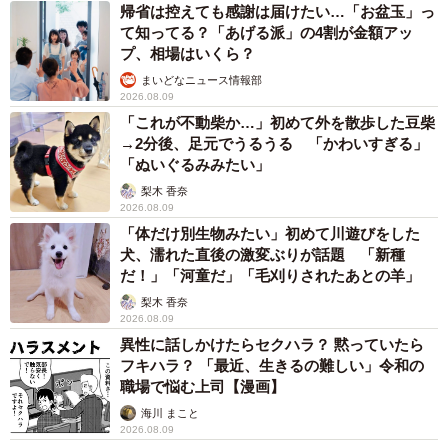
帰省は控えても感謝は届けたい…「お盆玉」っ
て知ってる？「あげる派」の4割が金額アッ
プ、相場はいくら？
まいどなニュース情報部
2026.08.09
「これが不動柴か…」初めて外を散歩した豆柴
→2分後、足元でうるうる 「かわいすぎる」
「ぬいぐるみみたい」
梨木 香奈
2026.08.09
「体だけ別生物みたい」初めて川遊びをした
犬、濡れた直後の激変ぶりが話題 「新種
だ！」「河童だ」「毛刈りされたあとの羊」
梨木 香奈
2026.08.09
異性に話しかけたらセクハラ？ 黙っていたら
フキハラ？ 「最近、生きるの難しい」令和の
職場で悩む上司【漫画】
海川 まこと
2026.08.09