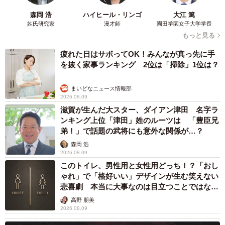
森岡 浩
ハイヒール・リンゴ
大江 篤
姓氏研究家
漫才師
園田学園女子大学学長
もっと見る
疲れた日はサボってOK！みんなが真っ先に手
を抜く家事ランキング 2位は「掃除」1位は？
まいどなニュース情報部
2026.08.09
滋賀が生んだ大スター、ダイアン津田 名字ラ
ンキング上位「津田」姓のルーツは 「豊臣兄
弟！」で話題の武将にも意外な関係が…？
森岡 浩
2026.08.09
このトイレ、男性用と女性用どっち！？「おし
ゃれ」で「格好いい」デザインが生む笑えない
悲喜劇 本当に大事なのは目立つことではな
く…
高野 朋美
2026.08.09