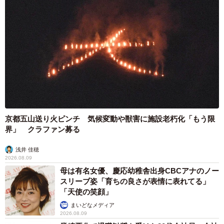
京都五山送り火ピンチ 気候変動や獣害に施設老朽化「もう限
界」 クラファン募る
浅井 佳穂
2026.08.09
母は有名女優、慶応幼稚舎出身CBCアナのノー
スリーブ姿「育ちの良さが表情に表れてる」
「天使の笑顔」
まいどなメディア
2026.08.09