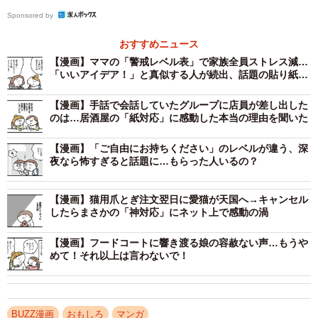
Sponsored by
おすすめニュース
【漫画】ママの「警戒レベル表」で家族全員ストレス減…
「いいアイデア！」と真似する人が続出、話題の貼り紙と
は？
【漫画】手話で会話していたグループに店員が差し出した
のは…居酒屋の「紙対応」に感動した本当の理由を聞いた
【漫画】「ご自由にお持ちください」のレベルが違う、深
夜なら怖すぎると話題に…もらった人いるの？
【漫画】猫用爪とぎ注文翌日に愛猫が天国へ→キャンセル
したらまさかの「神対応」にネット上で感動の渦
3/4
【漫画】フードコートに響き渡る娘の容赦ない声…もうや
めて！それ以上は言わないで！
BUZZ漫画
おもしろ
マンガ