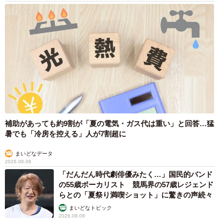
補助があっても約9割が「夏の電気・ガス代は重い」と回答…猛
暑でも「冷房を控える」人が7割超に
まいどなデータ
2026.08.08
「だんだん時代劇俳優みたく…」国民的バンド
の55歳ボーカリスト 競馬界の57歳レジェンド
らとの「夏祭り満喫ショット」に驚きの声続々
まいどなトピック
2026.08.08