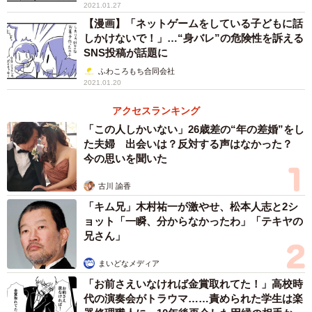
2021.01.27
【漫画】「ネットゲームをしている子どもに話
しかけないで！」…“身バレ”の危険性を訴える
SNS投稿が話題に
ふわころもち合同会社
2021.01.20
アクセスランキング
「この人しかいない」26歳差の“年の差婚”をし
た夫婦 出会いは？反対する声はなかった？
今の思いを聞いた
古川 諭香
「キム兄」木村祐一が激やせ、松本人志と2シ
ョット「一瞬、分からなかったわ」「テキヤの
兄さん」
まいどなメディア
「お前さえいなければ金賞取れてた！」高校時
代の演奏会がトラウマ……責められた学生は楽