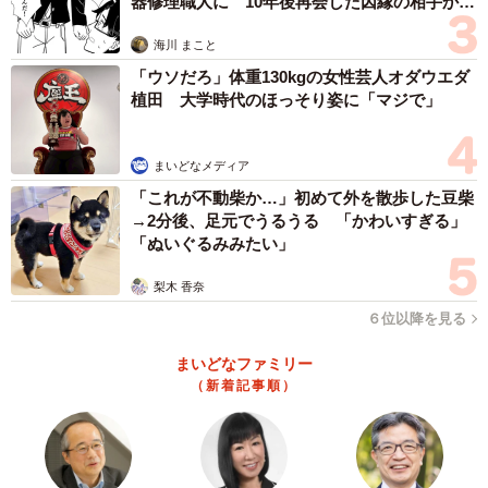
器修理職人に 10年後再会した因縁の相手から
思わぬ申し出【漫画】
海川 まこと
「ウソだろ」体重130kgの女性芸人オダウエダ
植田 大学時代のほっそり姿に「マジで」
まいどなメディア
「これが不動柴か…」初めて外を散歩した豆柴
→2分後、足元でうるうる 「かわいすぎる」
「ぬいぐるみみたい」
梨木 香奈
６位以降を見る
まいどなファミリー
（新着記事順）