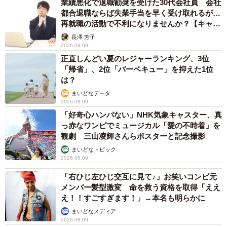
業績悪化で退職勧奨を受けた30代会社員 会社
都合退職ならば失業手当を早く受け取れるが…
再就職の活動で不利になりませんか？【キャリ
アカウンセラーが解説】
長澤 芳子
2026.08.09
正直しんどい夏のレジャーランキング、3位
「帰省」、2位「バーベキュー」を抑えた1位
は？
まいどなデータ
2026.08.09
「好奇心ハンパない」NHK気象キャスター、真
っ赤なワンピでミュージカル「愛の不時着」を
観劇 三山凌輝さんらポスターと記念撮影
まいどなトピック
2026.08.09
「右ひじ左ひじ交互に見て♪」お笑いコンビ元
メンバー髪型激変 命を救う資格を取得「ええ
え！！すごすぎます！」→本名も明らかに
まいどなメディア
2026.08.09