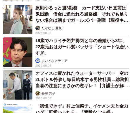
2026.08.08
原則ゆるっと週3勤務 カード支払い日直前は
鬼出勤 借金に追われる風俗嬢 それでも足り
ない場合は朝までガールズバー副業【現役キャ
ストに取材】
たかなし 亜妖
2026.08.08
19歳でハライチ岩井勇気と年の差婚から3年、
22歳元おはガール髪バッサリ「ショート似合い
すぎ」
まいどなメディア
2026.08.08
オフィスに置かれたウォーターサーバー 空の
2Lボトル持参し毎日給水する男性社員→総務担
当者の注意にまさかの逆ギレ！【弁護士が解
説】
長澤 芳子
2026.08.08
「我慢できず」村上佳菜子、イケメン夫と全力
ハグ「可愛いふたり」「素敵なご夫婦」
まいどなメディア
2026.08.08