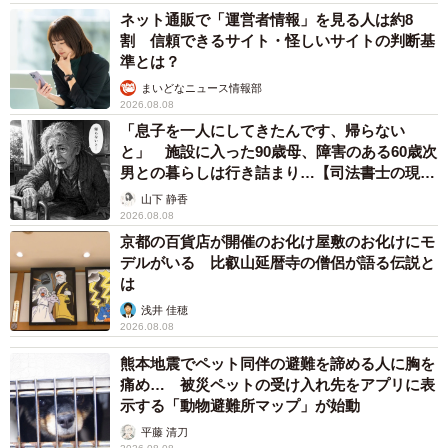
ネット通販で「運営者情報」を見る人は約8
割 信頼できるサイト・怪しいサイトの判断基
準とは？
まいどなニュース情報部
2026.08.08
「息子を一人にしてきたんです、帰らない
と」 施設に入った90歳母、障害のある60歳次
男との暮らしは行き詰まり…【司法書士の現場
から】
山下 静香
2026.08.08
京都の百貨店が開催のお化け屋敷のお化けにモ
デルがいる 比叡山延暦寺の僧侶が語る伝説と
は
浅井 佳穂
2026.08.08
熊本地震でペット同伴の避難を諦める人に胸を
痛め… 被災ペットの受け入れ先をアプリに表
示する「動物避難所マップ」が始動
平藤 清刀