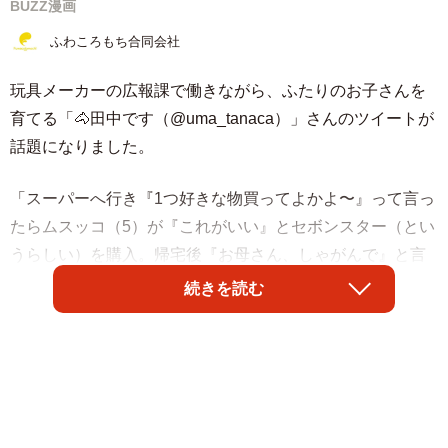
BUZZ漫画
ふわころもち合同会社
玩具メーカーの広報課で働きながら、ふたりのお子さんを
育てる「🐴田中です（@uma_tanaca）」さんのツイートが
話題になりました。
「スーパーへ行き『1つ好きな物買ってよかよ〜』って言っ
たらムスッコ（5）が『これがいい』とセボンスター（とい
うらしい）を購入。帰宅後『お母さん、しゃがんで』と言
われたのでしゃがんだら『いつもありがとう』ってセボン
続きを読む
スターのネックレスをプレゼントしてくれた」のだそうで
す。