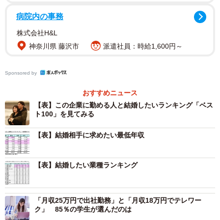
病院内の事務
株式会社H&L
2/7
神奈川県 藤沢市
派遣社員：時給1,600円～
（提供画像）
Sponsored by
企業の与信管理にかかわるサービスを提供しているリスク
おすすめニュース
モンスター株式会社が2021年8月に聞いた「この企業に勤
【表】この企業に勤める人と結婚したいランキング「ベス
める人と結婚したいランキング」で、今回が11回目の調査
ト100」を見てみる
となります。4位以下のランキングは、「任天堂」
【表】結婚相手に求めたい最低年収
（6.6％）、5位「アップル（Apple）」（5.5％）、6位「グ
ーグル（Google）」（4.9％）、7位「パナソニック」
（4.0％）、8位「ソニー」（3.3％）、9位「日本コカ・コ
【表】結婚したい業種ランキング
ーラ」（3.1％）と続いています。
「月収25万円で出社勤務」と「月収18万円でテレワー
前回の調査と比較したところ、上位8位の顔ぶれは前回と変
ク」 85％の学生が選んだのは
わらず、3位の「トヨタ自動車」は公務員を除いた事業会社