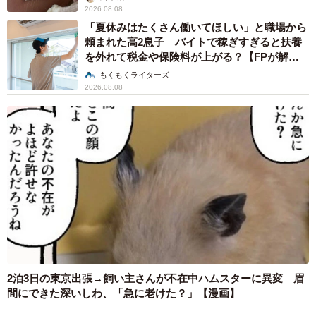
2026.08.08
「夏休みはたくさん働いてほしい」と職場から
頼まれた高2息子 バイトで稼ぎすぎると扶養
を外れて税金や保険料が上がる？【FPが解
説】
もくもくライターズ
2026.08.08
2泊3日の東京出張→飼い主さんが不在中ハムスターに異変 眉
間にできた深いしわ、「急に老けた？」【漫画】