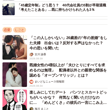
「45歳定年制」どう思う？ 40代会社員の5割が早期退職
のランキングで、9回連続1位を獲得しているそうです。ま
「考えたことある」…既に持ちかけられた人も3％
た、今回初めて地方公務員が国家公務員を上回り1位となっ
たといいます。なお、過去の調査でランキング上位の常連
だった「全日本空輸（ANA）」「日本航空（JAL）」「東
恋愛
しごと
日本旅客鉄道（JR東日本）」は、トップ20圏外となったそ
「この人しかいない」26歳差の“年の差婚”をし
うです。
た夫婦 出会いは？反対する声はなかった？
今の思いを聞いた
古川 諭香
2026.08.09
既婚女性の4割以上が「夫ひとりにすべてを求
めるのは無理」 配偶者以外との親密な関係を
認める「オープンマリッジ」とは？
まいどなニュース情報部
2026.08.04
楽しみにしてたデート パンツとスカートどっ
ちがいいかな？ 何気なく聞いただけなの
に… 「めんどくさ」の彼氏の一言にこみ上げ
る寂しさ【漫画】
海川 まこと