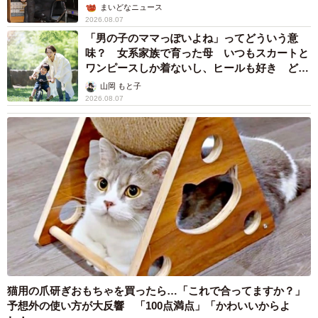
まいどなニュース
2026.08.07
「男の子のママっぽいよね」ってどういう意
味？ 女系家族で育った母 いつもスカートと
ワンピースしか着ないし、ヒールも好き どの
へんが…
山岡 もと子
2026.08.07
猫用の爪研ぎおもちゃを買ったら…「これで合ってますか？」
予想外の使い方が大反響 「100点満点」「かわいいからよ