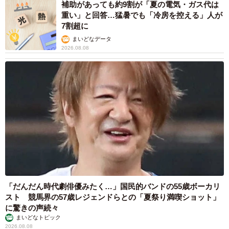
補助があっても約9割が「夏の電気・ガス代は
重い」と回答…猛暑でも「冷房を控える」人が
7割超に
まいどなデータ
5/7
2026.08.08
（提供画像）
男女別の特徴をみると、給与額のほか、「雇用形態」「社
員を大切にする」「福利厚生」「転勤や移動の頻度」とい
った項目において、女性は男性より回答率が10ポイント以
上高い結果となっていたといいます。調査した同社は「男
性に比べて女性の方が、結婚相手に対して雇用や給与の安
定性を重視し、働きやすい環境で安定して同じ場所で働き
続けてほしいと考えていることがうかがえます」と述べて
「だんだん時代劇俳優みたく…」国民的バンドの55歳ボーカリ
います。
スト 競馬界の57歳レジェンドらとの「夏祭り満喫ショット」
に驚きの声続々
女性の方が結婚相手に求める年収水準が高く
まいどなトピック
2026.08.08