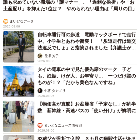
誰も求めていない職場の「謎マナー」、「過剰な挨拶」や「お
土産配り」を抑えた1位は？ やめられない理由は「周りの目」
まいどなデータ
2026.08.06
自転車通行可の歩道 電動キックボードで走行
中、小学生とあわや衝突！ 「歩道走行は道交
法違反でしょ」と指摘されました【弁護士が解
説】
長澤 芳子
2026.08.06
タイの電車の中で見た優先席のマーク 子ど
も、妊娠、けが人、お年寄り… 一つだけ謎の
ものが！？「だから黄色なんですね」
中将 タカノリ
2026.08.06
【物価高が直撃】お盆帰省「予定なし」が約半
数 新幹線・高速バスの「使い分け」が鮮明に
まいどなニュース情報部
2026.08.06
83歳父が骨折で入院 ３カ月の病院生活があま