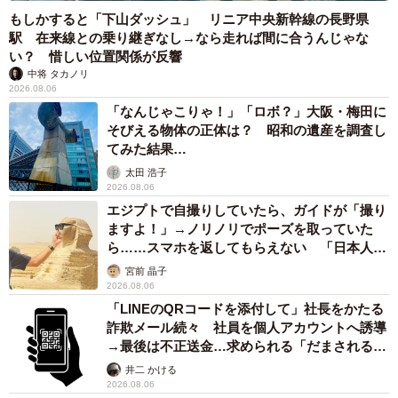
もしかすると「下山ダッシュ」 リニア中央新幹線の長野県
駅 在来線との乗り継ぎなし→なら走れば間に合うんじゃな
い？ 惜しい位置関係が反響
中将 タカノリ
2026.08.06
「なんじゃこりゃ！」「ロボ？」大阪・梅田に
そびえる物体の正体は？ 昭和の遺産を調査し
てみた結果…
太田 浩子
2026.08.06
エジプトで自撮りしていたら、ガイドが「撮り
ますよ！」→ノリノリでポーズを取っていた
ら……スマホを返してもらえない 「日本人は
カモ代表かも」「私は6時間で3万円払った」
宮前 晶子
2026.08.06
「LINEのQRコードを添付して」社長をかたる
詐欺メール続々 社員を個人アカウントへ誘導
→最後は不正送金…求められる「だまされる前
提」の対策
井二 かける
2026.08.06