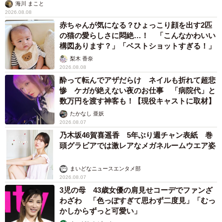
海川 まこと
2026.08.08
赤ちゃんが気になる？ひょっこり顔を出す2匹
の猫の愛らしさに悶絶…！ 「こんなかわいい
構図あります？」「ベストショットすぎる！」
梨木 香奈
2026.08.08
酔って転んでアザだらけ ネイルも折れて超悲
惨 ケガが絶えない夜のお仕事 「病院代」と
数万円を渡す神客も！【現役キャストに取材】
たかなし 亜妖
2026.08.07
乃木坂46賀喜遥香 5年ぶり週チャン表紙 巻
頭グラビアでは激レアなメガネルームウエア姿
まいどなニュースエンタメ部
2026.08.07
3児の母 43歳女優の肩見せコーデでファンざ
わざわ 「色っぽすぎて思わず二度見」「むっ
かしからずっと可愛い」