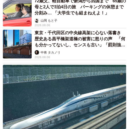
72歳父、軽自動車で新潟から四国まで 65歳の
母と2人で3泊4日の旅 パーキングの休憩まで
分刻み… 「大学生でも組まねえよ！」
山岡 もと子
2026.08.06
東京・千代田区の中央線高架に心ない落書き
歴史ある昌平橋架道橋の被害に怒りの声 「何
も分かってないし、センスも古い」「罰則強化
して」
中将 タカノリ
2026.08.06