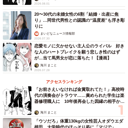
2026.08.01
20〜30代の未婚女性の6割「結婚・出産に焦
り」…同世代男性との認識の“温度差”も浮き彫
3/7
りに
まいどなニュース情報部
（提供画像）
2026.07.30
恋愛モノに欠かせない主人公のライバル 好き
男女別にみると、男性回答者では航空運輸業や鉄道業が上
な人のハートブレイクを願う悲しき性のはず
が…当て馬男女が恋に落ちた！【漫画】
位にランクインする一方で、女性回答者では商社や飲食料
海川 まこと
品製造業のランクインが目立つなど、男女の違いがうかが
2026.07.28
えるといいます。
アクセスランキング
結婚相手に勤めてほしい業種について集計したところ、1位
「お前さえいなければ金賞取れてた！」高校時
代の演奏会がトラウマ……責められた学生は楽
「専門サービス」（11.0％）のほか、2位「通信・情報
器修理職人に 10年後再会した因縁の相手から
（IT）」（10.5％）、3位「商社・卸売」（9.4％）と続きま
思わぬ申し出【漫画】
した。昨今の社会情勢によって医療従事者の負担が増えて
海川 まこと
「ウソだろ」体重130kgの女性芸人オダウエダ
いる影響からか、前回1位の「医療」は、4位にランクダウ
植田 大学時代のほっそり姿に「マジで」