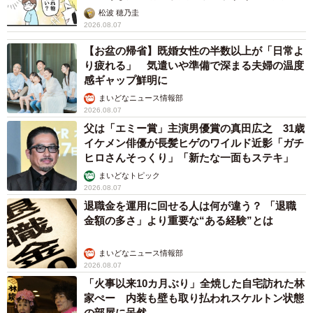
松波 穂乃圭
2026.08.07
【お盆の帰省】既婚女性の半数以上が「日常よ
り疲れる」 気遣いや準備で深まる夫婦の温度
感ギャップ鮮明に
まいどなニュース情報部
2026.08.07
父は「エミー賞」主演男優賞の真田広之 31歳
イケメン俳優が長髪ヒゲのワイルド近影「ガチ
ヒロさんそっくり」「新たな一面もステキ」
まいどなトピック
2026.08.07
退職金を運用に回せる人は何が違う？ 「退職
金額の多さ」より重要な“ある経験”とは
まいどなニュース情報部
2026.08.07
「火事以来10カ月ぶり」全焼した自宅訪れた林
家ぺー 内装も壁も取り払われスケルトン状態
の部屋に呆然