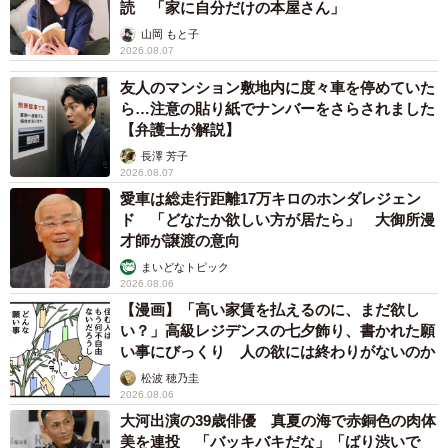
読 「家に自分だけの本屋さん」
山岡 もと子
2026.08.07
友人のマンション敷地内に度々車を停めていた
ら…注意の貼り紙でナンバーをさらされました
【弁護士が解説】
長澤 芳子
2026.08.07
愛車は総走行距離17万キロのホンダレジェン
ド 「どなたか欲しい方が居たら」 大御所漫
才師が譲渡の意向
まいどなトピック
2026.08.06
【漫画】「高い家賃を払えるのに、まだ欲し
い？」高級レジデンスの七夕飾り、書かれた願
い事にびっくり 人の欲には終わりがないのか
松波 穂乃圭
2026.08.06
大河出演の39歳俳優 真夏の海で赤銅色の肉体
美を連投 「バッキバキだな」「ばり渋いで