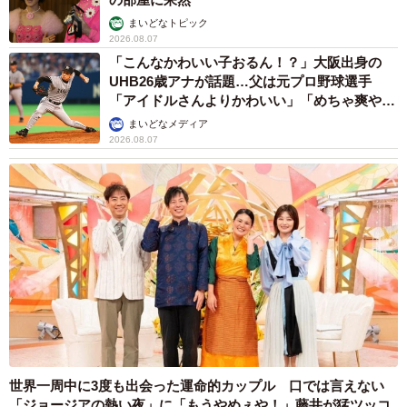
まいどなトピック
2026.08.07
「こんなかわいい子おるん！？」大阪出身の
UHB26歳アナが話題…父は元プロ野球選手
「アイドルさんよりかわいい」「めちゃ爽や
か」
まいどなメディア
2026.08.07
世界一周中に3度も出会った運命的カップル 口では言えない
「ジョージアの熱い夜」に「もうやめぇや！」藤井が猛ツッコ