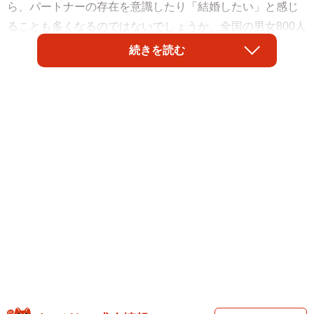
ら、パートナーの存在を意識したり「結婚したい」と感じ
ることも多くなるのではないでしょうか。全国の男女800人
に「結婚相手の勤務先として望む会社」を聞いたところ、1
続きを読む
位は「地方公務員」（回答率28.6％）、2位「国家公務員」
（25.6％）、3位「トヨタ自動車」（7.3％）となりまし
た。調査した企業によると「不安定な経済状況が続く中、
雇用や収入が『安定』しているイメージの強い公務員に人
気が集中」しているといいます。一方で、ランキング上位
の企業や業種をみると、コロナ禍など近年の社会情勢の変
化がかいま見えるといいます。