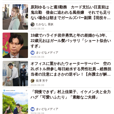
原則ゆるっと週3勤務 カード支払い日直前は
6/7
鬼出勤 借金に追われる風俗嬢 それでも足り
（提供画像）
ない場合は朝までガールズバー副業【現役キャ
ストに取材】
たかなし 亜妖
年代別では、全ての年代で概ね「400万円以上」から「600
2026.08.08
19歳でハライチ岩井勇気と年の差婚から3年、
万円以上」の層に回答が集まっていたそうです。2019（令
22歳元おはガール髪バッサリ「ショート似合い
和元）年の「民間給与実態統計調査」によると、民間企業
すぎ」
の平均年収は436万円だったといい、調査した同社は「各年
まいどなメディア
2026.08.08
代とも、結婚相手に対して、必ずしも高い年収を求めてい
オフィスに置かれたウォーターサーバー 空の
るわけではなく、最低でも平均年収以上があればよいと考
2Lボトル持参し毎日給水する男性社員→総務担
えていることがうかがえます」と説明しています。
当者の注意にまさかの逆ギレ！【弁護士が解
説】
長澤 芳子
◇ ◇
2026.08.08
「我慢できず」村上佳菜子、イケメン夫と全力
ハグ「可愛いふたり」「素敵なご夫婦」
調査結果をふまえて同社は「危機的状況が継続する中にあ
っても、安定的に事業を継続し、従業員の生活と安全を守
まいどなメディア
り抜くことができる企業が、結婚相手の勤める企業として
2026.08.08