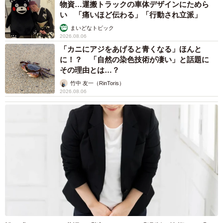
物資…運搬トラックの車体デザインにためら
い 「痛いほど伝わる」「行動され立派」
まいどなトピック
2026.08.06
「カニにアジをあげると青くなる」ほんと
に！？ 「自然の染色技術が凄い」と話題に
その理由とは…？
竹中 友一（RinToris）
2026.08.06