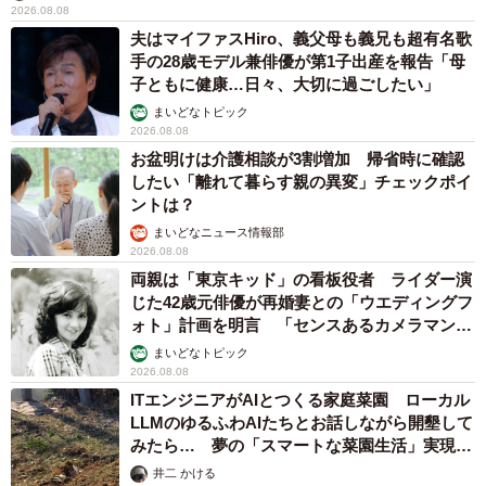
2026.08.08
夫はマイファスHiro、義父母も義兄も超有名歌
手の28歳モデル兼俳優が第1子出産を報告「母
子ともに健康…日々、大切に過ごしたい」
まいどなトピック
2026.08.08
お盆明けは介護相談が3割増加 帰省時に確認
したい「離れて暮らす親の異変」チェックポイ
ントは？
まいどなニュース情報部
2026.08.08
両親は「東京キッド」の看板役者 ライダー演
じた42歳元俳優が再婚妻との「ウエディングフ
ォト」計画を明言 「センスあるカメラマン求
む」
まいどなトピック
2026.08.08
ITエンジニアがAIとつくる家庭菜園 ローカル
LLMのゆるふわAIたちとお話しながら開墾して
みたら… 夢の「スマートな菜園生活」実現な
るか
井二 かける