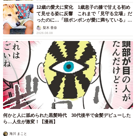
望まれると考えられます。経営者には、長期化する昨今の
12歳の愛犬に変化 1歳息子の膝で甘える初め
て見せる姿に反響 これまで「見守る立場」だ
危機を乗り越え、『この企業に勤める人と結婚したい』と
ったのに…「頭ポンポンが愛に満ちている」
思われる企業を目指すことを期待します」とも述べていま
「尊…」
梨木 香奈
す。
2026.08.08
何かと人に舐められた黒髪時代 30代後半で金髪デビューした
ら…人生が激変！【漫画】
海川 まこと