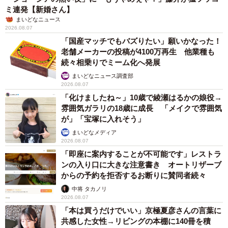
ミ連発【新婚さん】
まいどなニュース
2026.08.07
「国産マッチでもバズりたい」願いかなった！
老舗メーカーの投稿が4100万再生 他業種も
続々相乗りでミーム化へ発展
まいどなニュース調査部
2026.08.07
「化けましたね～」10歳で綾瀬はるかの娘役→
雰囲気ガラリの18歳に成長 「メイクで雰囲気
が」「宝塚に入れそう」
まいどなメディア
2026.08.07
「即座に案内することが不可能です」レストラ
ンの入り口に大きな注意書き オートリザーブ
からの予約を拒否するお断りに賛同者続々
中将 タカノリ
2026.08.07
「本は買うだけでいい」京極夏彦さんの言葉に
共感した女性→リビングの本棚に140冊を積