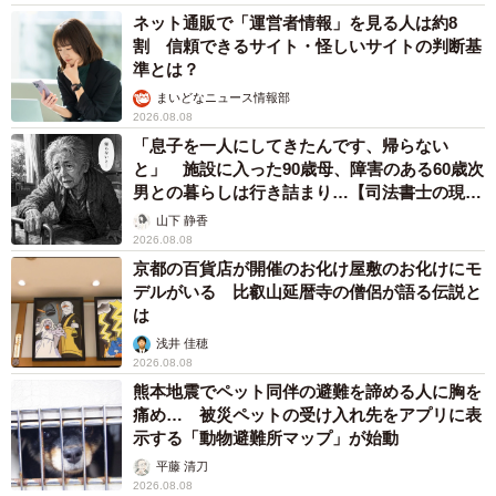
結婚相手に求めたい「最低年収」について聞いたところ、
ネット通販で「運営者情報」を見る人は約8
「500万円以上」（18.6％）が最も多くの回答を集め、
割 信頼できるサイト・怪しいサイトの判断基
準とは？
「600万円以上」（13.5％）、「400万円以上」（9.9％）と
まいどなニュース情報部
続きました。
2026.08.08
「息子を一人にしてきたんです、帰らない
男女別にみると、男性は「年収は気にしない」（45.0％）
と」 施設に入った90歳母、障害のある60歳次
が約半数に。「300万円以上」（10.5％）を合わせると、過
男との暮らしは行き詰まり…【司法書士の現場
から】
半数の男性が「女性に高い年収を求めていない」ことがわ
山下 静香
2026.08.08
かったといいます。一方で、「500万円以上」を求める層
京都の百貨店が開催のお化け屋敷のお化けにモ
は、女性（62.9％）・男性（34.9％）となり、女性の方
デルがいる 比叡山延暦寺の僧侶が語る伝説と
は
が、結婚相手に求める年収水準が高い結果となりました。
浅井 佳穂
2026.08.08
熊本地震でペット同伴の避難を諦める人に胸を
痛め… 被災ペットの受け入れ先をアプリに表
示する「動物避難所マップ」が始動
平藤 清刀
2026.08.08