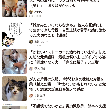
犬たちの反応に「ワンコ様でも戸惑うのね
（笑）」「困り顔がかわいい」
ANNA
2026.08.06
「誰かみたいにならなきゃ」 他人を正解にし
て生きてきた母親 自己主張が苦手な娘に教わ
った大切なこと【漫画】
海川 まこと
2026.08.06
「かわいいストーカーに追われています」甘え
ん坊な元保護猫 最後は飼い主にダイブする姿
に「間違いなく犬」「完全に親子」と反響
梨木 香奈
2026.08.06
がんと片目の失明、3時間おきの壮絶な介護を
乗り越えた猫 「叶わないかもしれない」と覚
悟した19歳の誕生日を迎えて感動
古川 諭香
2026.08.06
「不謹慎でないかと」実力派歌手、熊本へ支援