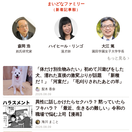
重視される「社員を大切にする企業」
まいどなファミリー
（新着記事順）
結婚相手の勤める企業に対して「重視するポイント」を聞
くと、男女、年代問わず「給与額」（52.0％）が1位に。ま
た2位「雇用形態」（44.9％）、3位「社員を大切にする」
（30.6％）と続きました。特に女性は64.0％が結婚相手の
給与額を重視しており、男性（40.0％）に比べ回答率が高
森岡 浩
ハイヒール・リンゴ
大江 篤
姓氏研究家
漫才師
園田学園女子大学学長
くなっているそうです。
もっと見る
「体だけ別生物みたい」初めて川遊びをした
犬、濡れた直後の激変ぶりが話題 「新種
だ！」「河童だ」「毛刈りされたあとの羊」
梨木 香奈
2026.08.09
異性に話しかけたらセクハラ？ 黙っていたら
フキハラ？ 「最近、生きるの難しい」令和の
職場で悩む上司【漫画】
海川 まこと
2026.08.09