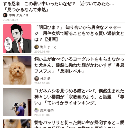
する忍者 この暑い中いったいなぜ？ 近づいてみたら…
「見つかるなんて未熟」
中将 タカノリ
2026.08.06
「明日ひま？」 知り合いから唐突なメッセー
ジ 用件次第で断ることもできる賢い返信文と
は？【漫画】
海川 まこと
2026.08.06
飼い主が食べているヨーグルトをもらえなかっ
た犬さん、爆裂に拗ねた顔がかわいすぎ「鼻息
フスフス」「反則レベル」
椎名 碧
2026.08.06
コガネムシを見つめる猫とパパ、偶然生まれた
神々しい構図が「宗教画のよう」と話題 「尊
い」「ていうかライオンキング」
梨木 香奈
2026.08.06
髪をバッサリと切った飼い主が帰宅すると→愛