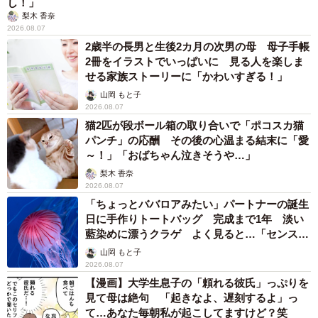
し！」
梨木 香奈
2026.08.07
2歳半の長男と生後2カ月の次男の母 母子手帳
2冊をイラストでいっぱいに 見る人を楽しま
せる家族ストーリーに「かわいすぎる！」
山岡 もと子
2026.08.07
猫2匹が段ボール箱の取り合いで「ポコスカ猫
パンチ」の応酬 その後の心温まる結末に「愛
～！」「おばちゃん泣きそうや…」
梨木 香奈
2026.08.07
「ちょっとババロアみたい」パートナーの誕生
日に手作りトートバッグ 完成まで1年 淡い
藍染めに漂うクラゲ よく見ると…「センスす
ごい」
山岡 もと子
2026.08.07
【漫画】大学生息子の「頼れる彼氏」っぷりを
見て母は絶句 「起きなよ、遅刻するよ」っ
て…あなた毎朝私が起こしてますけど？笑