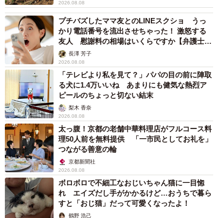
2026.08.08
プチバズしたママ友とのLINEスクショ うっ
かり電話番号を流出させちゃった！ 激怒する
友人 慰謝料の相場はいくらですか【弁護士が
解説】
長澤 芳子
2026.08.08
「テレビより私を見て？」パパの目の前に陣取
る犬に1.4万いいね あまりにも健気な熱烈ア
ピールのちょっと切ない結末
梨木 香奈
2026.08.08
太っ腹！京都の老舗中華料理店がフルコース料
理50人前を無料提供 「一市民としてお礼を」
つながる善意の輪
京都新聞社
2026.08.08
ボロボロで不細工なおじいちゃん猫に一目惚
れ エイズだし手がかかるけど…おうちで暮ら
すと「おじ猫」だって可愛くなったよ！
鶴野 浩己