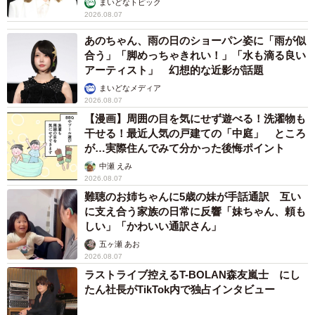
まいどなトピック
2026.08.07
あのちゃん、雨の日のショーパン姿に「雨が似
合う」「脚めっちゃきれい！」「水も滴る良い
アーティスト」 幻想的な近影が話題
まいどなメディア
2026.08.07
【漫画】周囲の目を気にせず遊べる！洗濯物も
干せる！最近人気の戸建ての「中庭」 ところ
が…実際住んでみて分かった後悔ポイント
中瀬 えみ
2026.08.07
難聴のお姉ちゃんに5歳の妹が手話通訳 互い
に支え合う家族の日常に反響「妹ちゃん、頼も
しい」「かわいい通訳さん」
五ヶ瀬 あお
2026.08.07
ラストライブ控えるT-BOLAN森友嵐士 にし
たん社長がTikTok内で独占インタビュー