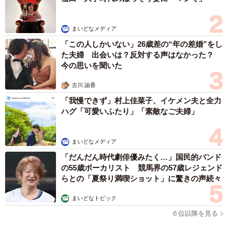
ンしているそう。一方で、「化学」（前回14位→今回7
位）、「不動産」（前回17位→今回11位）は、大きくラン
まいどなメディア
クアップしているといいます。
「この人しかいない」26歳差の“年の差婚”をし
た夫婦 出会いは？反対する声はなかった？
今の思いを聞いた
古川 諭香
「我慢できず」村上佳菜子、イケメン夫と全力
ハグ「可愛いふたり」「素敵なご夫婦」
まいどなメディア
「だんだん時代劇俳優みたく…」国民的バンド
の55歳ボーカリスト 競馬界の57歳レジェンド
らとの「夏祭り満喫ショット」に驚きの声続々
4/7
まいどなトピック
（提供画像）
６位以降を見る