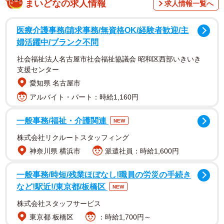
まいどなの求人情報
求人情報一覧へ
医療介護事務/請求事務/無資格OK/経験者歓迎/主
婦活躍中/ブランク不問
社会福祉法人名古屋市社会福祉協議会 昭和区西部いきいき
支援センター
愛知県 名古屋市
アルバイト・パート：時給1,160円
一般事務/福祉・介護関連
NEW
株式会社リクルートスタッフィング
神奈川県 横浜市
派遣社員：時給1,600円
一般事務/時短/残業ほぼなし!職員の労災の手続き
など!駅近!/東京都/板橋区
NEW
株式会社スタッフサービス
東京都 板橋区
：時給1,700円～