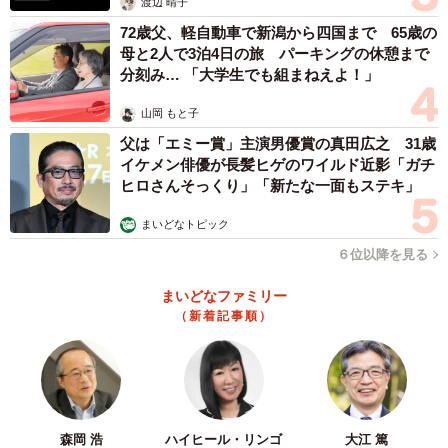
渡辺 晴子
72歳父、軽自動車で新潟から四国まで 65歳の
母と2人で3泊4日の旅 パーキングの休憩まで
分刻み… 「大学生でも組まねえよ！」
山岡 もと子
父は「エミー賞」主演男優賞の真田広之 31歳
イケメン俳優が長髪ヒゲのワイルド近影「ガチ
ヒロさんそっくり」「新たな一面もステキ」
まいどなトピック
６位以降を見る
まいどなファミリー
（新着記事順）
森岡 浩
ハイヒール・リンゴ
大江 篤