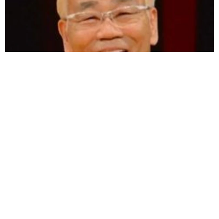
愛車は総走行距離17万キロのホンダレジェンド 「どなたか欲
しい方が居たら」 大御所漫才師が譲渡の意向
まいどなトピック
2026.08.06
【漫画】「高い家賃を払えるのに、まだ欲し
い？」高級レジデンスの七夕飾り、書かれた願
い事にびっくり 人の欲には終わりがないのか
松波 穂乃圭
2026.08.06
大河出演の39歳俳優 真夏の海で赤銅色の肉体