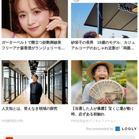
ガーターベルトで際立つ妖艶脚線美
紗栄子の長男 18歳のモデル、カジュ
フリーアナ森香澄がランジェリーモデ
アルコーデのおしゃれ近影が「両親の
ルに ｢PE...
いいとこ取...
人文知とは、答えなき領域の探究
【当選した人が暴露】宝くじ運が動く
時、必ずある前触れ
PR(國學院大學)
PR(合同会社デジタルファーム )
Recommended by