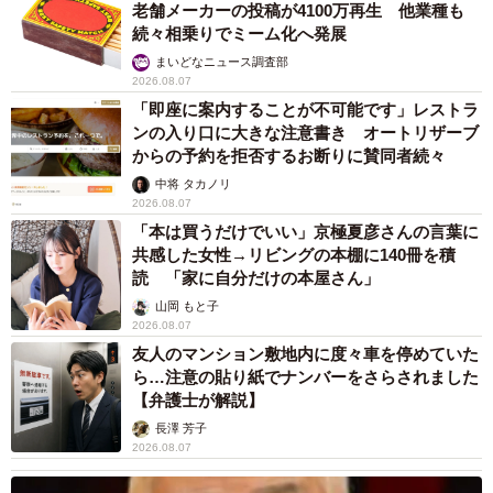
老舗メーカーの投稿が4100万再生 他業種も
続々相乗りでミーム化へ発展
まいどなニュース調査部
2026.08.07
「即座に案内することが不可能です」レストラ
ンの入り口に大きな注意書き オートリザーブ
からの予約を拒否するお断りに賛同者続々
中将 タカノリ
2026.08.07
「本は買うだけでいい」京極夏彦さんの言葉に
共感した女性→リビングの本棚に140冊を積
読 「家に自分だけの本屋さん」
山岡 もと子
2026.08.07
友人のマンション敷地内に度々車を停めていた
ら…注意の貼り紙でナンバーをさらされました
【弁護士が解説】
長澤 芳子
2026.08.07