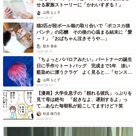
せる家族ストーリーに「かわいすぎる！」
山岡 もと子
2026.08.07
猫2匹が段ボール箱の取り合いで「ポコスカ猫
パンチ」の応酬 その後の心温まる結末に「愛
～！」「おばちゃん泣きそうや…」
梨木 香奈
2026.08.07
「ちょっとババロアみたい」パートナーの誕生
日に手作りトートバッグ 完成まで1年 淡い
藍染めに漂うクラゲ よく見ると…「センスす
ごい」
山岡 もと子
2026.08.07
【漫画】大学生息子の「頼れる彼氏」っぷりを
見て母は絶句 「起きなよ、遅刻するよ」っ
て…あなた毎朝私が起こしてますけど？笑
松波 穂乃圭
2026.08.07