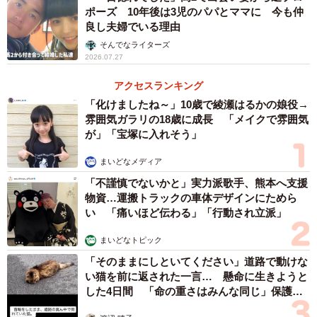
ポーズ 10年後は3児のパパとママに 今も仲
良し夫婦でいる理由
そんでなライターズ
2026.07.27
アクセスランキング
「化けましたね～」10歳で綾瀬はるかの娘役→
雰囲気ガラリの18歳に成長 「メイクで雰囲気
が」「宝塚に入れそう」
まいどなメディア
「不謹慎でないかと」実力派歌手、熊本へ支援
物資…運搬トラックの車体デザインにためら
い 「痛いほど伝わる」「行動され立派」
まいどなトピック
「そのままにしといてください」道路で動けな
い猫を前に返された一言… 懸命に生きようと
した4日間 「命の重さはみんな同じ」保護団
体代表の訴え