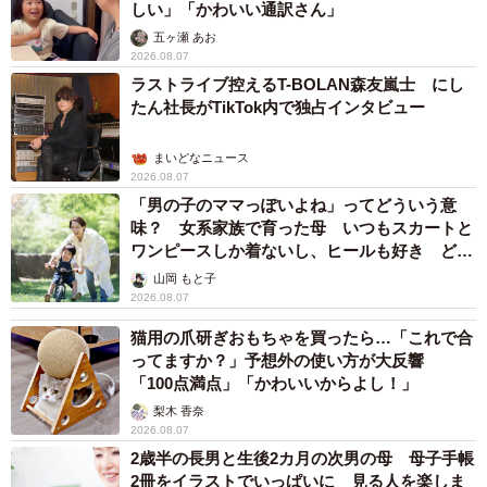
しい」「かわいい通訳さん」
五ヶ瀬 あお
2026.08.07
ラストライブ控えるT-BOLAN森友嵐士 にし
たん社長がTikTok内で独占インタビュー
まいどなニュース
2026.08.07
「男の子のママっぽいよね」ってどういう意
味？ 女系家族で育った母 いつもスカートと
ワンピースしか着ないし、ヒールも好き どの
へんが…
山岡 もと子
2026.08.07
猫用の爪研ぎおもちゃを買ったら…「これで合
ってますか？」予想外の使い方が大反響
「100点満点」「かわいいからよし！」
梨木 香奈
2026.08.07
2歳半の長男と生後2カ月の次男の母 母子手帳
2冊をイラストでいっぱいに 見る人を楽しま