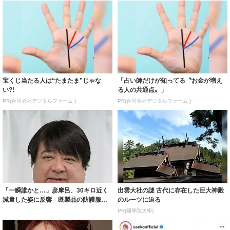
宝くじ当たる人は“たまたま”じゃな
「占い師だけが知ってる〝お金が増え
い?!
る人の共通点〟」
PR(合同会社デジタルファーム )
PR(合同会社デジタルファーム )
「一瞬誰かと…」彦摩呂、30キロ近く
出雲大社の謎 古代に存在した巨大神殿
減量した姿に反響 既製品の防護服が
のルーツに迫る
着られると...
PR(國學院大學)