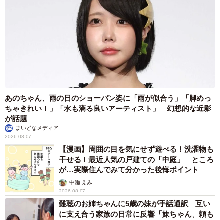
あのちゃん、雨の日のショーパン姿に「雨が似合う」「脚めっ
ちゃきれい！」「水も滴る良いアーティスト」 幻想的な近影
が話題
まいどなメディア
2026.08.07
【漫画】周囲の目を気にせず遊べる！洗濯物も
干せる！最近人気の戸建ての「中庭」 ところ
が…実際住んでみて分かった後悔ポイント
中瀬 えみ
2026.08.07
難聴のお姉ちゃんに5歳の妹が手話通訳 互い
に支え合う家族の日常に反響「妹ちゃん、頼も