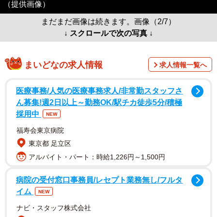
（提供画像）
まだまだ画像は続きます。画像（2/7）
↓ スクロールで次の写真 ↓
まいどなの求人情報
求人情報一覧へ
医療事務/人気の医療事務求人/非常勤スタッフさ
ん募集!週2日以上～勤務OK/駅チカ徒歩5分/積極
採用中
NEW
福寿会東京病院
東京都 足立区
アルバイト・パート：時給1,226円～1,500円
病院の受付窓口事務員/レセプト業務無し/フルタ
イム
NEW
ナビ・スタッフ株式会社