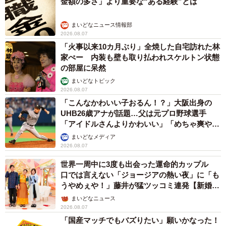
金額の多さ」より重要な“ある経験”とは
まいどなニュース情報部
2026.08.07
「火事以来10カ月ぶり」全焼した自宅訪れた林
家ぺー 内装も壁も取り払われスケルトン状態
の部屋に呆然
まいどなトピック
2026.08.07
「こんなかわいい子おるん！？」大阪出身の
UHB26歳アナが話題…父は元プロ野球選手
「アイドルさんよりかわいい」「めちゃ爽や
か」
まいどなメディア
2026.08.07
世界一周中に3度も出会った運命的カップル
口では言えない「ジョージアの熱い夜」に「も
うやめぇや！」藤井が猛ツッコミ連発【新婚さ
ん】
まいどなニュース
2026.08.07
「国産マッチでもバズりたい」願いかなった！