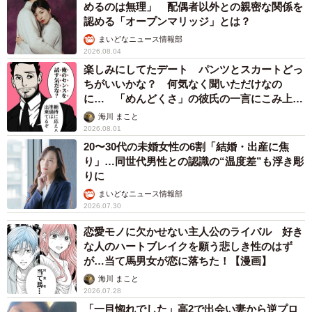
めるのは無理」 配偶者以外との親密な関係を
認める「オープンマリッジ」とは？
まいどなニュース情報部
2026.08.04
楽しみにしてたデート パンツとスカートどっ
ちがいいかな？ 何気なく聞いただけなの
に… 「めんどくさ」の彼氏の一言にこみ上げ
る寂しさ【漫画】
海川 まこと
2026.08.01
20〜30代の未婚女性の6割「結婚・出産に焦
り」…同世代男性との認識の“温度差”も浮き彫
りに
まいどなニュース情報部
2026.07.30
恋愛モノに欠かせない主人公のライバル 好き
な人のハートブレイクを願う悲しき性のはず
が…当て馬男女が恋に落ちた！【漫画】
海川 まこと
2026.07.28
「一目惚れでした」高2で出会い妻から逆プロ