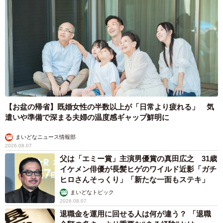
【お盆の帰省】既婚女性の半数以上が「日常より疲れる」 気
遣いや準備で深まる夫婦の温度感ギャップ鮮明に
まいどなニュース情報部
2026.08.07
父は「エミー賞」主演男優賞の真田広之 31歳
イケメン俳優が長髪ヒゲのワイルド近影「ガチ
ヒロさんそっくり」「新たな一面もステキ」
まいどなトピック
2026.08.07
退職金を運用に回せる人は何が違う？ 「退職