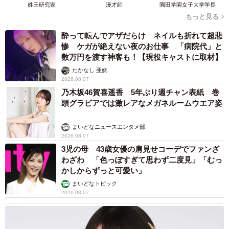
姓氏研究家
漫才師
園田学園女子大学学長
もっと見る
酔って転んでアザだらけ ネイルも折れて超悲
惨 ケガが絶えない夜のお仕事 「病院代」と
数万円を渡す神客も！【現役キャストに取材】
たかなし 亜妖
2026.08.07
乃木坂46賀喜遥香 5年ぶり週チャン表紙 巻
頭グラビアでは激レアなメガネルームウエア姿
まいどなニュースエンタメ部
2026.08.07
3児の母 43歳女優の肩見せコーデでファンざ
わざわ 「色っぽすぎて思わず二度見」「むっ
かしからずっと可愛い」
まいどなトピック
2026.08.07