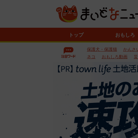
ニ
トップ
おもしろ
ュ
ー
保護犬・保護猫
かんさ
ス
一
ネコ
おもしろ動画
災
覧