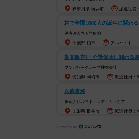
神奈川県 横浜市
派遣社員：
柏で年間1000⼈の誕⽣に関わ
医療法人巻石堂病院
千葉県 柏市
アルバイト・パ
期間限定!・介護保険に関わる事
マンパワーグループ株式会社
愛知県 岡崎市
派遣社員：時
医療事務
株式会社ルフト・メディカルケア
山形県 長井市
派遣社員：時
Sponsored by