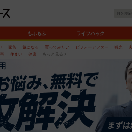
もふもふ
ライフハック
い
家族
気になる
買ってみたい
ビフォーアフター
観光
害
住まい
健康
もっと見る