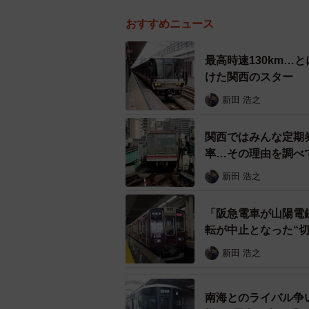
おすすめニュース
最高時速130km…
けた関西のスター
新田 浩之
関西ではみんな定期
率…その理由を調べ
新田 浩之
「阪急電車が山陽電
転が中止となった“切
新田 浩之
南海とのライバル争い