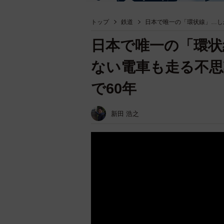
トップ
鉄道
日本で唯一の「環状線」…し
日本で唯一の「環状
ない電車も走る不思
で60年
新田 浩之