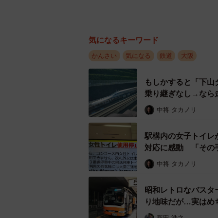
気になるキーワード
かんさい
気になる
鉄道
大阪
もしかすると「下山
乗り継ぎなし→なら
中将 タカノリ
駅構内の女子トイレ
対応に感動 「その
中将 タカノリ
昭和レトロなバスター
り地味だが…実はめ
新田 浩之