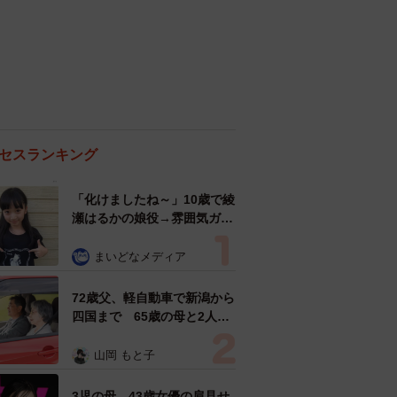
セスランキング
「化けましたね～」10歳で綾
瀬はるかの娘役→雰囲気ガラ
リの18歳に成長 「メイクで
雰囲気が」「宝塚に入れそ
まいどなメディア
う」
72歳父、軽自動車で新潟から
四国まで 65歳の母と2人で
3泊4日の旅 パーキングの休
憩まで分刻み… 「大学生で
山岡 もと子
も組まねえよ！」
3児の母 43歳女優の肩見せ