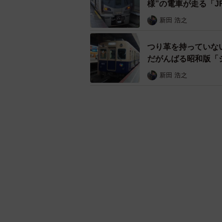
様”の電車が走る「J
新田 浩之
つり革を持っていな
だがんばる昭和版「
新田 浩之