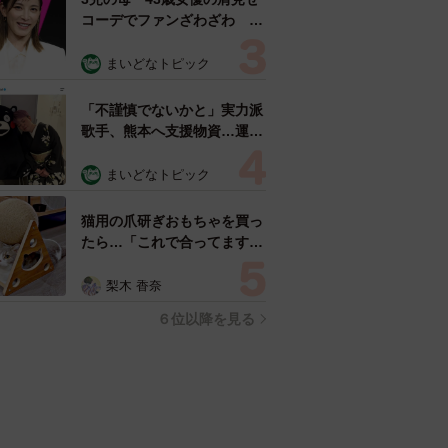
コーデでファンざわざわ
「色っぽすぎて思わず二度
見」「むっかしからずっと可
まいどなトピック
愛い」
「不謹慎でないかと」実力派
歌手、熊本へ支援物資…運搬
トラックの車体デザインにた
めらい 「痛いほど伝わる」
まいどなトピック
「行動され立派」
猫用の爪研ぎおもちゃを買っ
たら…「これで合ってます
か？」予想外の使い方が大反
響 「100点満点」「かわい
梨木 香奈
いからよし！」
６位以降を見る