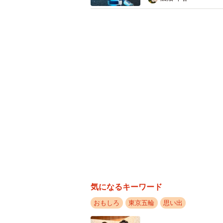
気になるキーワード
モンゴ
おもしろ
東京五輪
思い出
――おー、それは凄い！案外、厚か