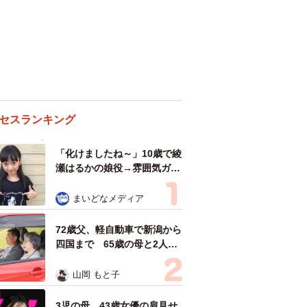
セスランキング
「化けましたね～」10歳で綾
瀬はるかの娘役→雰囲気ガラ
リの18歳に成長 「メイクで
雰囲気が」「宝塚に入れそ
まいどなメディア
う」
72歳父、軽自動車で新潟から
四国まで 65歳の母と2人で
3泊4日の旅 パーキングの休
憩まで分刻み… 「大学生で
山岡 もと子
も組まねえよ！」
3児の母 43歳女優の肩見せ