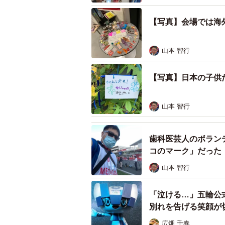
方の顔がすっごい曇るのがわかりま
コ見られながら検査されると思うと
【写真】会場では海
――必要とはいえ、嫌な仕事でした
山本 智行
「いえ、内心は”ドッキリ”を仕掛け
【写真】日本の子供
――なんちゅう性格ですか！で、担
山本 智行
「僕は自転車のトラックレースとパ
帰りのエレベーターで偶然、245キ
歯科医芸人のボラン
になったんで、お願いして一緒に写
コのマーク」だった
山本 智行
「泣ける…」五輪公
別れを告げる笑顔が
広畑 千春