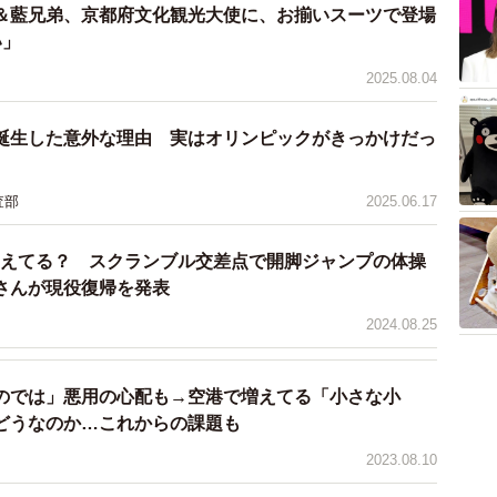
＆藍兄弟、京都府文化観光大使に、お揃いスーツで登場
い」
ましのメッセージがたくさんありました。残念ながら日
2025.08.04
手にダイレクトには伝わっていないかもですが、ボラン
ゃいましたし、きっと気持ちは通じたはずです。あと、
誕生した意外な理由 実はオリンピックがきっかけだっ
の言葉が書いていたり、千羽鶴などの折り紙を自由に持
心遣いが随所に見受けられました」
査部
2025.06.17
覚えてる？ スクランブル交差点で開脚ジャンプの体操
さんが現役復帰を発表
2024.08.25
のでは」悪用の心配も→空港で増えてる「小さな小
どうなのか…これからの課題も
2023.08.10