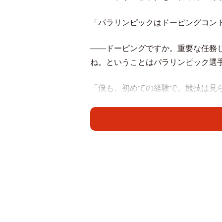
「パラリンピックはドーピングコン
――ドーピングですか。重要な任務
ね。ということはパラリンピック選
「僕も、初めての経験で、競技は見
い込んでいて、あまり気乗りがしな
――意外と楽しかったんですか？
「そうなんです。オシッコを見張る
スから世界ドーピング防止機構のス
に当たった人に、その旨を告げて逃
――当たるって当日決まるんでした