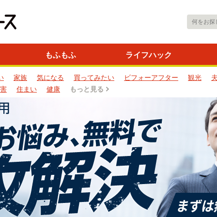
もふもふ
ライフハック
い
家族
気になる
買ってみたい
ビフォーアフター
観光
害
住まい
健康
もっと見る