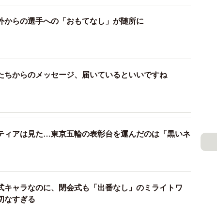
した。何ら、やましい事がなくっても、これからオシッ
嫌な顔をするのも無理はないです」
外からの選手への「おもてなし」が随所に
ね。
るみたいで意外と楽しく働けました」
たちからのメッセージ、届いているといいですね
当した競技は何だったんですか？
ワーリフティング、重量挙げでした。ラッキーなことに
ロを持ち上げて優勝したモンゴルの金メダリストと一緒
ティアは見た…東京五輪の表彰台を運んだのは「黒いネ
真撮らせて頂きました」
式キャラなのに、閉会式も「出番なし」のミライトワ
切なすぎる