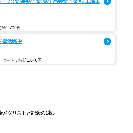
ープでの事務作業!試作品製造作業も!工場未
給1,700円
主婦活躍中
パート：時給1,046円
1/9
ルのボランティアを務めた歯科医芸人のパンヂー陳こと陳明裕さん
（本人提供）
そうな役ですね。
金メダリストと記念の1枚♪
た時点で既に、ご自身の競技が終って観客席で他の出場
”ドーピング検査です”って言いに行った時なんか、先