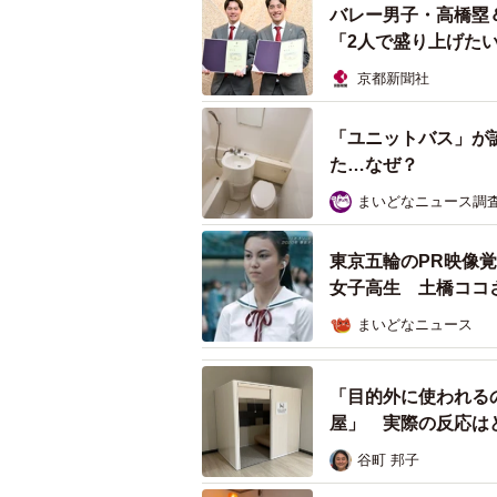
りました？
バレー男子・高橋塁
「2人で盛り上げた
「会場の外の植木には、選手への励
京都新聞社
本語で書かれていたので、海外の選
ティア通訳の方もたくさんいらっし
「ユニットバス」が
選手の通路には各国の言語で励まし
た…なぜ？
ち帰れるよう置いていたり、小さな
まいどなニュース調
東京五輪のPR映像
女子高生 土橋ココ
まいどなニュース
「目的外に使われる
屋」 実際の反応は
谷町 邦子