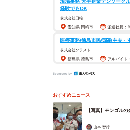
現場事務 大手企業デンソーグル
経験でもOK
株式会社日輪
愛知県 岡崎市
派遣社員：時
医療事務/徳島市民病院/主夫・
株式会社ソラスト
徳島県 徳島市
アルバイト・
Sponsored by
パラリンピックでは、ドーピングコントロー
おすすめニュース
――そりゃ、大変。なんだか嫌われ
【写真】モンゴルの
「そうなんです。お一人、指示が来
者と談笑しながらくつろいでいる所に
山本 智行