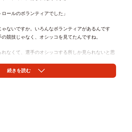
トロールのボランティアでした」
じゃないですか。いろんなボランティアがあるんです
手の競技じゃなく、オシッコを見てたんですね。
られなくて、選手のオシッコする所しか見られないと思
かったんですが、行ってみると…」
続きを読む
のはプロというか、それだけのために、カナダやイギリ
タッフの方がいらして、僕らボランティアはドーピング
げたり、不正を働いたりしない様に見張る役目でした」
っけ？