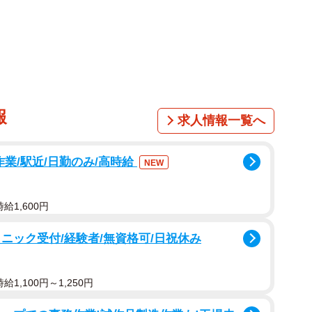
けないといけません。それ以外は、あらかじめ指名され
んどは金メダリストとか、3位・4位決定戦で勝った方と
らの指示を見て決めているようです。検査対象者が決ま
アの担当者が、対象者の競技が終わるのを待って、本人
が見ている前で記入します。それからは、服を着替える
記者会見場もずっと、近くで不正を働かないよう見張り
報
求人情報一覧へ
て行くというのが仕事でした」
作業/駅近/日勤のみ/高時給
NEW
給1,600円
ニック受付/経験者/無資格可/日祝休み
1,100円～1,250円