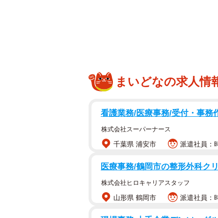
「世界新記録を出した場合は必ず受
ている場合もあるようですが、ほと
か、直前にパソコン画面上の本部か
ったら、まず、われわれボランティ
にその旨を告げて、宣告時間を選手
ところにも付いて行って、表彰式や
まいどなの求人情
ながら、ドーピング検査室まで連れ
看護業務/医療事務/受付・事務
株式会社スーパーナース
千葉県 浦安市
派遣社員：時
医療事務/鶴岡市の整形外科クリ
株式会社ヒロキャリアスタッフ
山形県 鶴岡市
派遣社員：時給