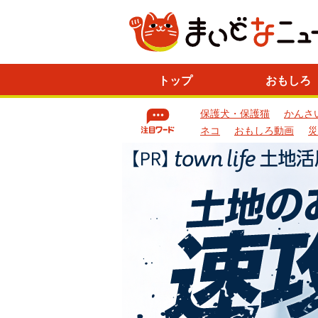
ニ
トップ
おもしろ
ュ
ー
保護犬・保護猫
かんさ
ス
一
ネコ
おもしろ動画
災
覧