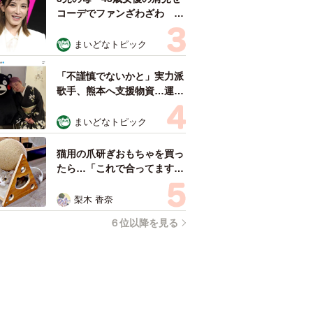
コーデでファンざわざわ
「色っぽすぎて思わず二度
見」「むっかしからずっと可
まいどなトピック
愛い」
「不謹慎でないかと」実力派
歌手、熊本へ支援物資…運搬
トラックの車体デザインにた
めらい 「痛いほど伝わる」
まいどなトピック
「行動され立派」
猫用の爪研ぎおもちゃを買っ
たら…「これで合ってます
か？」予想外の使い方が大反
響 「100点満点」「かわい
梨木 香奈
いからよし！」
６位以降を見る