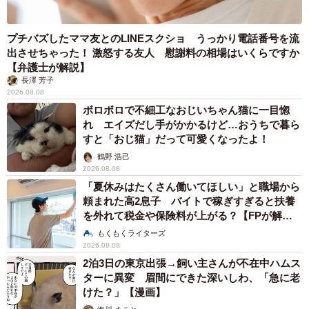
プチバズしたママ友とのLINEスクショ うっかり電話番号を流
出させちゃった！ 激怒する友人 慰謝料の相場はいくらですか
【弁護士が解説】
長澤 芳子
2026.08.08
ボロボロで不細工なおじいちゃん猫に一目惚
れ エイズだし手がかかるけど…おうちで暮ら
すと「おじ猫」だって可愛くなったよ！
鶴野 浩己
2026.08.08
「夏休みはたくさん働いてほしい」と職場から
頼まれた高2息子 バイトで稼ぎすぎると扶養
を外れて税金や保険料が上がる？【FPが解
説】
もくもくライターズ
2026.08.08
2泊3日の東京出張→飼い主さんが不在中ハムス
ターに異変 眉間にできた深いしわ、「急に老
けた？」【漫画】