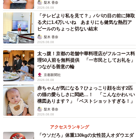
「尊…」
梨木 香奈
2026.08.08
「テレビより私を見て？」パパの目の前に陣取
る犬に1.4万いいね あまりにも健気な熱烈ア
ピールのちょっと切ない結末
梨木 香奈
2026.08.08
太っ腹！京都の老舗中華料理店がフルコース料
理50人前を無料提供 「一市民としてお礼を」
つながる善意の輪
京都新聞社
2026.08.08
赤ちゃんが気になる？ひょっこり顔を出す2匹
の猫の愛らしさに悶絶…！ 「こんなかわいい
構図あります？」「ベストショットすぎる！」
梨木 香奈
2026.08.08
アクセスランキング
「ウソだろ」体重130kgの女性芸人オダウエダ