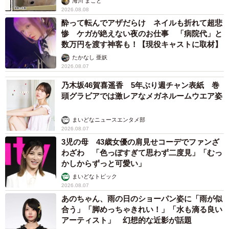
海川 まこと
2026.08.08
酔って転んでアザだらけ ネイルも折れて超悲
惨 ケガが絶えない夜のお仕事 「病院代」と
数万円を渡す神客も！【現役キャストに取材】
たかなし 亜妖
2026.08.07
乃木坂46賀喜遥香 5年ぶり週チャン表紙 巻
頭グラビアでは激レアなメガネルームウエア姿
まいどなニュースエンタメ部
2026.08.07
3児の母 43歳女優の肩見せコーデでファンざ
わざわ 「色っぽすぎて思わず二度見」「むっ
かしからずっと可愛い」
まいどなトピック
2026.08.07
あのちゃん、雨の日のショーパン姿に「雨が似
合う」「脚めっちゃきれい！」「水も滴る良い
アーティスト」 幻想的な近影が話題