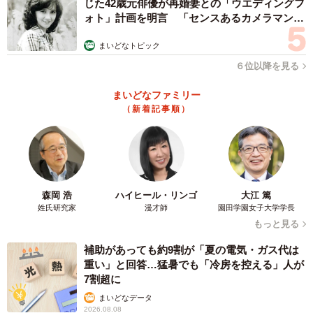
じた42歳元俳優が再婚妻との「ウエディングフ
ォト」計画を明言 「センスあるカメラマン求
む」
まいどなトピック
６位以降を見る
まいどなファミリー
（新着記事順）
森岡 浩
ハイヒール・リンゴ
大江 篤
姓氏研究家
漫才師
園田学園女子大学学長
もっと見る
補助があっても約9割が「夏の電気・ガス代は
重い」と回答…猛暑でも「冷房を控える」人が
7割超に
まいどなデータ
2026.08.08