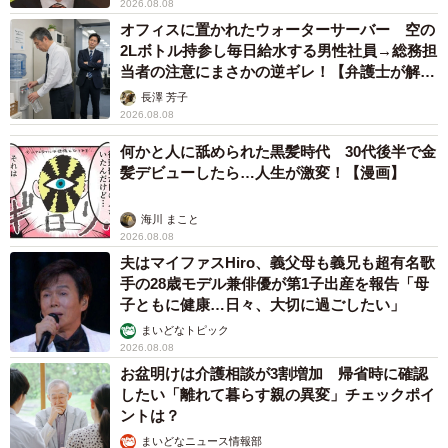
2026.08.08
オフィスに置かれたウォーターサーバー 空の
2Lボトル持参し毎日給水する男性社員→総務担
当者の注意にまさかの逆ギレ！【弁護士が解
説】
長澤 芳子
2026.08.08
何かと人に舐められた黒髪時代 30代後半で金
髪デビューしたら…人生が激変！【漫画】
海川 まこと
2026.08.08
夫はマイファスHiro、義父母も義兄も超有名歌
手の28歳モデル兼俳優が第1子出産を報告「母
子ともに健康…日々、大切に過ごしたい」
まいどなトピック
2026.08.08
お盆明けは介護相談が3割増加 帰省時に確認
したい「離れて暮らす親の異変」チェックポイ
ントは？
まいどなニュース情報部