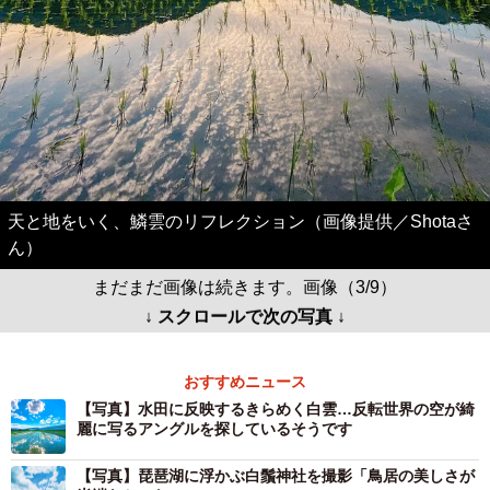
天と地をいく、鱗雲のリフレクション（画像提供／Shotaさ
ん）
まだまだ画像は続きます。画像（3/9）
↓ スクロールで次の写真 ↓
おすすめニュース
【写真】水田に反映するきらめく白雲…反転世界の空が綺
麗に写るアングルを探しているそうです
【写真】琵琶湖に浮かぶ白鬚神社を撮影「鳥居の美しさが