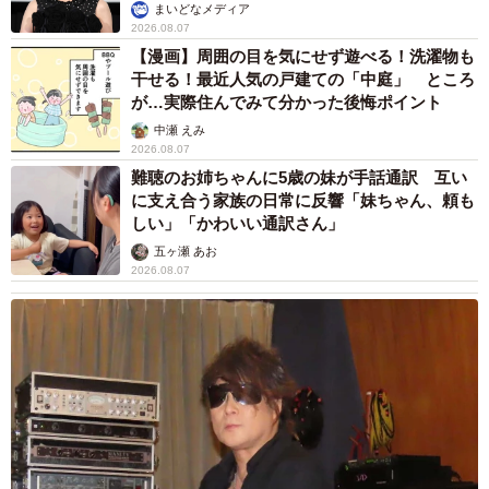
まいどなメディア
2026.08.07
【漫画】周囲の目を気にせず遊べる！洗濯物も
干せる！最近人気の戸建ての「中庭」 ところ
が…実際住んでみて分かった後悔ポイント
中瀬 えみ
2026.08.07
難聴のお姉ちゃんに5歳の妹が手話通訳 互い
に支え合う家族の日常に反響「妹ちゃん、頼も
しい」「かわいい通訳さん」
五ヶ瀬 あお
2026.08.07