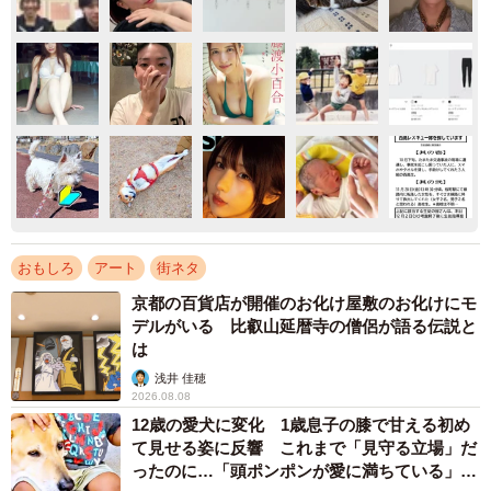
おもしろ
アート
街ネタ
京都の百貨店が開催のお化け屋敷のお化けにモ
デルがいる 比叡山延暦寺の僧侶が語る伝説と
は
浅井 佳穂
2026.08.08
12歳の愛犬に変化 1歳息子の膝で甘える初め
て見せる姿に反響 これまで「見守る立場」だ
ったのに…「頭ポンポンが愛に満ちている」