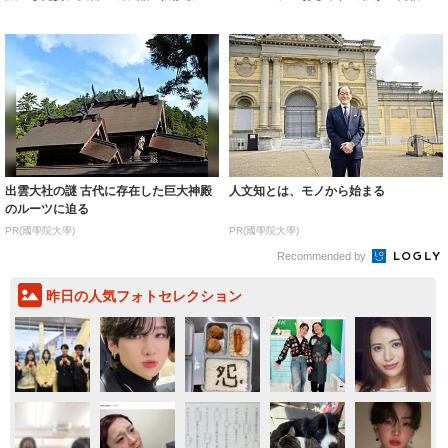
着られると...
いいとこ取...
出雲大社の謎 古代に存在した巨大神殿
人文知とは、モノから始まる
のルーツに迫る
PR(國學院大學)
PR(國學院大學)
Recommended by
昨日の人気フォトセレクション