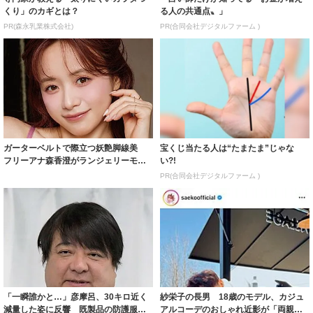
くり」のカギとは？
る人の共通点〟」
PR(森永乳業株式会社)
PR(合同会社デジタルファーム )
ガーターベルトで際立つ妖艶脚線美
宝くじ当たる人は“たまたま”じゃな
フリーアナ森香澄がランジェリーモデ
い?!
ルに ｢PE...
PR(合同会社デジタルファーム )
「一瞬誰かと…」彦摩呂、30キロ近く
紗栄子の長男 18歳のモデル、カジュ
減量した姿に反響 既製品の防護服が
アルコーデのおしゃれ近影が「両親の