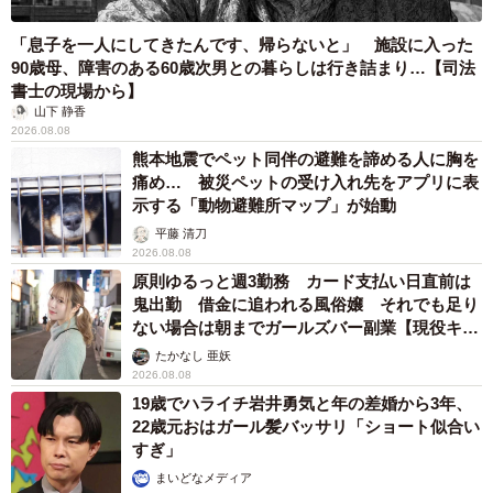
「息子を一人にしてきたんです、帰らないと」 施設に入った
90歳母、障害のある60歳次男との暮らしは行き詰まり…【司法
書士の現場から】
山下 静香
2026.08.08
熊本地震でペット同伴の避難を諦める人に胸を
痛め… 被災ペットの受け入れ先をアプリに表
示する「動物避難所マップ」が始動
平藤 清刀
2026.08.08
原則ゆるっと週3勤務 カード支払い日直前は
鬼出勤 借金に追われる風俗嬢 それでも足り
ない場合は朝までガールズバー副業【現役キャ
ストに取材】
たかなし 亜妖
2026.08.08
19歳でハライチ岩井勇気と年の差婚から3年、
22歳元おはガール髪バッサリ「ショート似合い
すぎ」
まいどなメディア