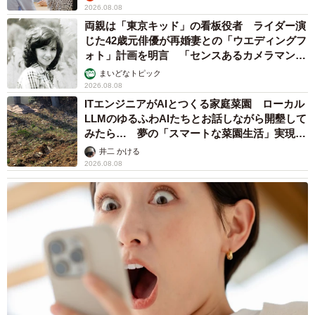
2026.08.08
両親は「東京キッド」の看板役者 ライダー演
じた42歳元俳優が再婚妻との「ウエディングフ
ォト」計画を明言 「センスあるカメラマン求
む」
まいどなトピック
2026.08.08
ITエンジニアがAIとつくる家庭菜園 ローカル
LLMのゆるふわAIたちとお話しながら開墾して
みたら… 夢の「スマートな菜園生活」実現な
るか
井二 かける
2026.08.08