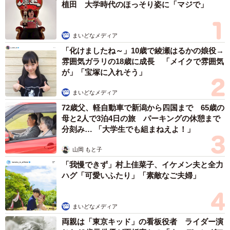
植田 大学時代のほっそり姿に「マジで」
まいどなメディア
「化けましたね～」10歳で綾瀬はるかの娘役→
雰囲気ガラリの18歳に成長 「メイクで雰囲気
が」「宝塚に入れそう」
まいどなメディア
72歳父、軽自動車で新潟から四国まで 65歳の
母と2人で3泊4日の旅 パーキングの休憩まで
分刻み… 「大学生でも組まねえよ！」
山岡 もと子
「我慢できず」村上佳菜子、イケメン夫と全力
ハグ「可愛いふたり」「素敵なご夫婦」
まいどなメディア
両親は「東京キッド」の看板役者 ライダー演