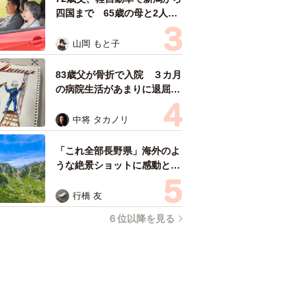
四国まで 65歳の母と2人で
3泊4日の旅 パーキングの休
憩まで分刻み… 「大学生で
山岡 もと子
も組まねえよ！」
83歳父が骨折で入院 ３カ月
の病院生活があまりに退屈で
「画用紙と色鉛筆持ってこ
い！」→スケッチブックを見
中将 タカノリ
た家族が仰天「これ、売れま
すよ…」
「これ全部長野県」海外のよ
うな絶景ショットに感動と反
響「離れてからいいところだ
ったんだって気づいた」
行橋 友
６位以降を見る