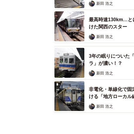
新田 浩之
最高時速130km…
けた関西のスター
新田 浩之
3年の眠りについた「
ラ」が濃い！？
新田 浩之
非電化・単線化で固
ける「地方ローカル
新田 浩之