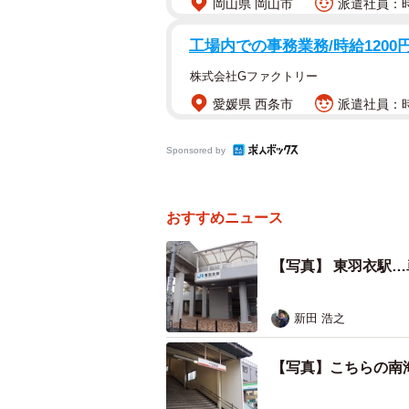
岡山県 岡山市
派遣社員：時
工場内での事務業務/時給1200
株式会社Gファクトリー
愛媛県 西条市
派遣社員：時給
Sponsored by
おすすめニュース
【写真】 東羽衣駅
新田 浩之
【写真】こちらの南