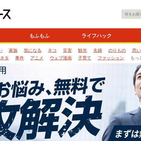
もふもふ
ライフハック
い
家族
気になる
ネコ
災害
観光
夫婦
のりもの
思い
ネタ
事件
アニメ
ウェブ漫画
子育て
ファッション
もっ