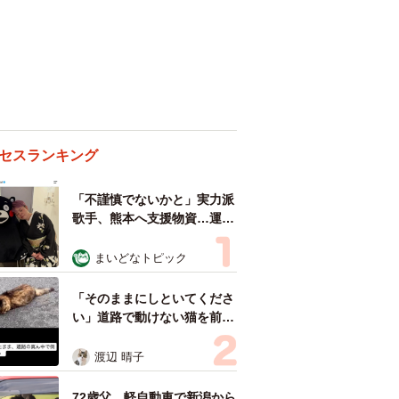
セスランキング
「不謹慎でないかと」実力派
歌手、熊本へ支援物資…運搬
トラックの車体デザインにた
めらい 「痛いほど伝わる」
まいどなトピック
「行動され立派」
「そのままにしといてくださ
い」道路で動けない猫を前に
返された一言… 懸命に生き
ようとした4日間 「命の重
渡辺 晴子
さはみんな同じ」保護団体代
表の訴え
72歳父、軽自動車で新潟から