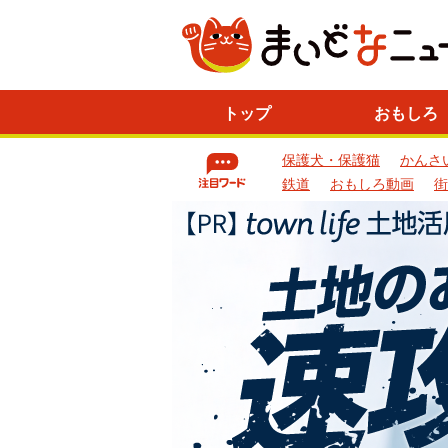
ニ
トップ
おもしろ
ュ
ー
保護犬・保護猫
かんさ
ス
一
鉄道
おもしろ動画
街
覧